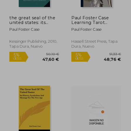
the great seal of the
Paul Foster Case
united states: its
Learning Tarot
history, symbolism
Essentials 1932 (en
Paul Foster Case
Paul Foster Case
and message for the
Inglés)
20,10 €
48,88
new age (en Inglés)
5%
5%
dcto.
dcto.
19,09 €
46,44
Kessinger Publishing, 2010,
Hassell Street Press, Tapa
Tapa Dura, Nuevo
Dura, Nuevo