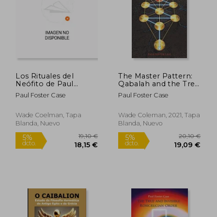
22,14 €
27,85
5%
5%
dcto.
dcto.
21,04 €
26,46
Los Rituales del
The Master Pattern:
Neófito de Paul
Qabalah and the Tree
Foster Case: Magia
of Life (en Inglés)
Paul Foster Case
Paul Foster Case
Ceremonial
Wade Coelman, Tapa
Wade Coleman, 2021, Tapa
Blanda, Nuevo
Blanda, Nuevo