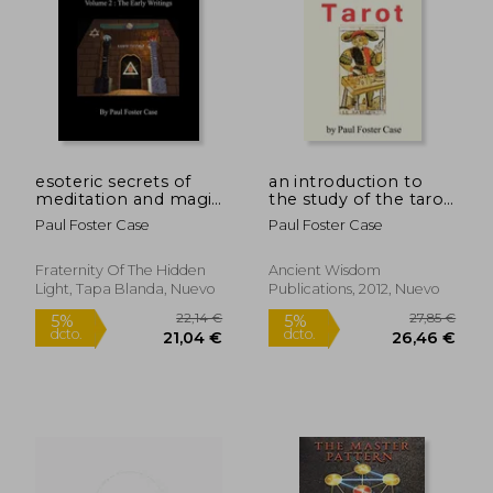
18,00 €
21,88
5%
5%
dcto.
dcto.
17,10 €
20,78
esoteric secrets of
an introduction to
meditation and magic
the study of the tarot
- volume 2 : the early
(en Inglés)
Paul Foster Case
Paul Foster Case
writings (en Inglés)
Fraternity Of The Hidden
Ancient Wisdom
Light, Tapa Blanda, Nuevo
Publications, 2012, Nuevo