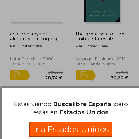
esoteric keys of
the great seal of the
alchemy (en Inglés)
united states: its
history, symbolism
Paul Foster Case
Paul Foster Case
and message for the
new age (en Inglés)
Ishtar Publishing, 2008,
Kessinger Publishing, 2010,
Tapa Dura, Nuevo
Tapa Blanda, Nuevo
Estás viendo
Buscalibre España
, pero
estás en
Estados Unidos
47,66 €
26,56
5%
5%
dcto.
dcto.
45,28 €
25,23
Ir a Estados Unidos