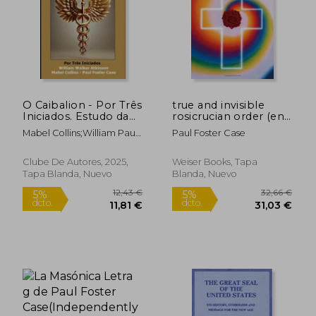
O Caibalion - Por Três
true and invisible
19,10 €
20,10
Iniciados. Estudo da
rosicrucian order (en
5%
5%
dcto.
dcto.
Filosofia Hermética
Inglés)
18,15 €
19,09
Mabel Collins;William Paul
Paul Foster Case
do Antigo Egito e da
Foster Case;Walker
Grécia (en Portugués)
Atkinson
Clube De Autores, 2025,
Weiser Books, Tapa
Tapa Blanda, Nuevo
Blanda, Nuevo