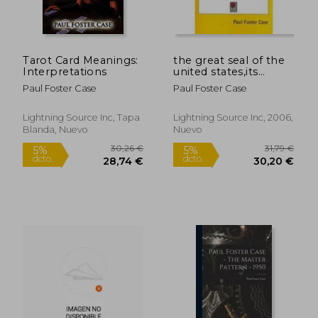
34,23 €
34,23
5%
5%
dcto.
dcto.
32,52 €
32,52
Tarot Card Meanings:
the great seal of the
Interpretations
united states,its
history, symbolism
Paul Foster Case
Paul Foster Case
and message for the
new age
Lightning Source Inc, Tapa
Lightning Source Inc, 2006,
Blanda, Nuevo
Nuevo