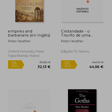
empires and
Cristandade - o
barbarians (en Inglés)
Triunfo de uma
Religião, 300-1300 D.
Peter Heather
Peter Heather
Cr
Oxford University Press,
Edições 70, Nuevo
Tapa Blanda, Nuevo
16,09 €
25,78
5%
5%
dcto.
dcto.
15,29 €
24,49