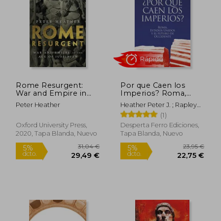
23,74 €
24,99
5%
dcto.
22,55 €
24,29
Rome Resurgent:
Por que Caen los
War and Empire in
Imperios? Roma,
the age of Justinian
Estados Unidos y el
Peter Heather
Heather Peter J. ; Rapley
(Ancient Warfare and
Futuro de Occidente
John
(1)
Civilization) (en
Inglés)
Oxford University Press,
Desperta Ferro Ediciones,
2020, Tapa Blanda, Nuevo
Tapa Blanda, Nuevo
Rápido