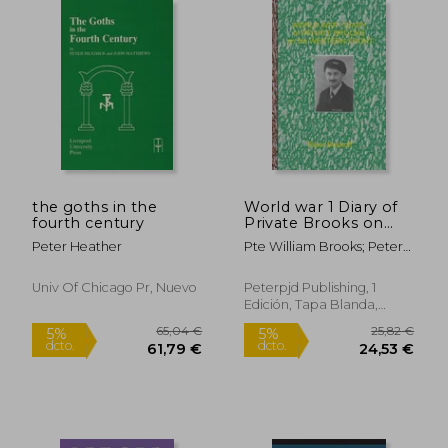
the goths in the
World war 1 Diary of
fourth century
Private Brooks on
the Western Front:
Peter Heather
Pte William Brooks; Peter
Day to day Diary of a
Boshoff; Heather Boshoff
Private Soldier in the
(Brooks)
Trenches (en Inglés)
Univ Of Chicago Pr, Nuevo
Peterpjd Publishing, 1
Edición, Tapa Blanda,
Nuevo
28,11 €
46,70
5%
5%
dcto.
dcto.
26,71 €
44,37