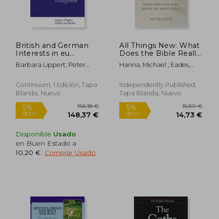
British and German
All Things New: What
Interests in eu
Does the Bible Really
Enlargement:
Say About Hell? (en
Barbara Lippert; Peter
Hanna, Michael ; Eades,
Conflict and
Inglés)
Becker; Heather Grabbe;
Heather ; Hiett, Peter
Cooperation (en
Kirsty Hughes
Inglés)
Continuum, 1 Edición, Tapa
Independently Published,
Blanda, Nuevo
Tapa Blanda, Nuevo
Disponible
Usado
en Buen Estado a
10,20 €
.
Comprar Usado