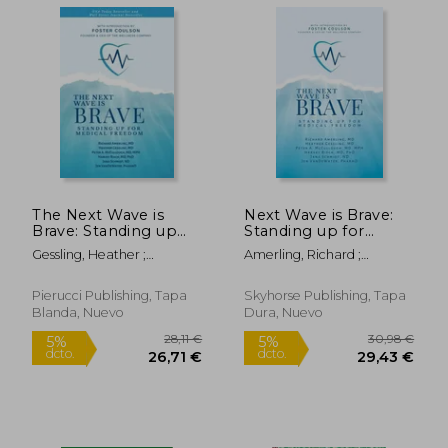
28,19 €
28,1
5%
5%
The Next Wave is
Next Wave is Brave:
dcto.
dcto.
26,78 €
26,71
Brave: Standing up
Standing up for
for Medical Freedom
Medical Freedom (en
Gessling, Heather ;
Amerling, Richard ;
(en Inglés)
Inglés)
McCullough, Peter A. ;
Gessling, Heather ;
Risch, Harvey
McCullough, Peter A.
Pierucci Publishing, Tapa
Skyhorse Publishing, Tapa
Blanda, Nuevo
Dura, Nuevo