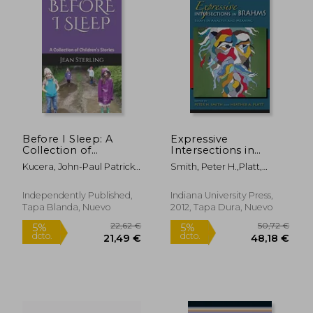
Before I Sleep: A
Expressive
Collection of
Intersections in
Children's Stories (en
Brahms: Essays in
Kucera, John-Paul Patrick ;
Smith, Peter H.,Platt,
Inglés)
Analysis and Meaning
Kucera, John Peter ;
Heather
(Musical Meaning and
Cooper, Heather Maria
Interpretation) (en
Independently Published,
Indiana University Press,
Inglés)
Tapa Blanda, Nuevo
2012, Tapa Dura, Nuevo
28,11 €
30,98
5%
5%
dcto.
dcto.
26,71 €
29,43