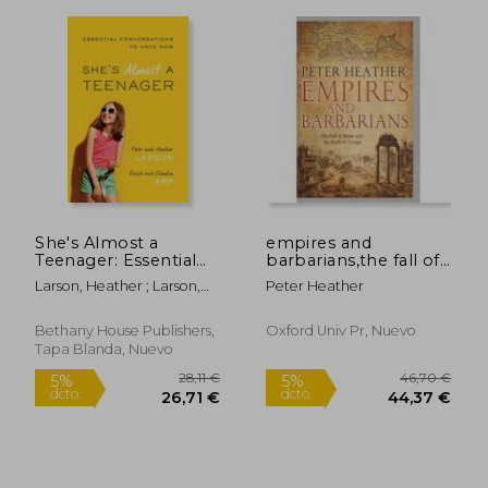
28,32 €
153,53
5%
5%
dcto.
dcto.
26,91 €
145,86
She's Almost a
empires and
Teenager: Essential
barbarians,the fall of
Conversations to
rome and the birth of
Larson, Heather ; Larson,
Peter Heather
Have Now (en Inglés)
europe
Peter ; Arp, Claudia
Bethany House Publishers,
Oxford Univ Pr, Nuevo
Tapa Blanda, Nuevo