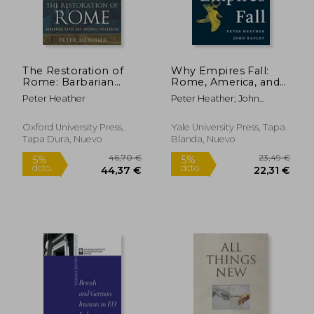
The Restoration of
Why Empires Fall:
Rome: Barbarian
Rome, America, and
Popes and Imperial
the Future of the
Peter Heather
Peter Heather; John
Pretenders (en
West (en Inglés)
Rapley
Inglés)
Oxford University Press,
Yale University Press, Tapa
Tapa Dura, Nuevo
Blanda, Nuevo
40,49 €
42,00
5%
5%
dcto.
dcto.
38,46 €
39,90