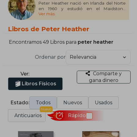
Peter Heather nació en Irlanda del Norte
en 1960 y estudió en el Maidstone
Ver más
Grammar School y en el New College de
Oxford. Ha impartido clases en el
University College de Londres y en la
Libros de Peter Heather
Universidad de Yale. Actualmente es
profesor del departamento de Historia
Medieval del Worcester College de
Encontramos 49 Libros para
peter heather
Oxford. En crítica ha publicado La caída del
imperio romano (2008), más 4.000
Ordenar por
ejemplares vendidos.
Comparte y
Ver:
gana dinero
Libros Físicos
Estado:
Todos
Nuevos
Usados
Nuevo
Anticuarios
Rápido