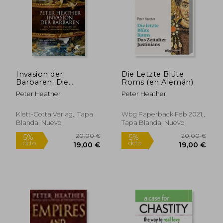
Invasion der
Die Letzte Blüte
14,60 €
26,53
Barbaren: Die
Roms (en Alemán)
5%
5%
dcto.
dcto.
Entstehung Europas
13,87 €
25,20
Peter Heather
Peter Heather
im Ersten
Jahrtausend Nach
Christus (en Alemán)
Klett-Cotta Verlag,, Tapa
Wbg Paperback Feb 2021,,
Blanda, Nuevo
Tapa Blanda, Nuevo