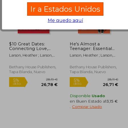
Ir a Estados Unidos
156,18 €
15,50
5%
5%
dcto.
dcto.
148,37 €
14,73
Me quedo aquí
$10 Great Dates:
He's Almost a
Connecting Love,
Teenager: Essential
Marriage, and Fun on
Conversations to
Larson, Heather ; Larson,
Larson, Heather ; Larson,
a Budget (en Inglés)
Have Now (en Inglés)
Peter ; Arp, Claudia
Peter ; Arp, Claudia
Bethany House Publishers,
Bethany House Publishers,
Tapa Blanda, Nuevo
Tapa Blanda, Nuevo
Disponible
Usado
en Buen Estado a
13,15 €
.
Comprar Usado