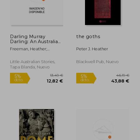
Darling Murray
the goths
Darling: An Australian
Carpet Python Story
Freeman, Heather;
Peter J. Heather
(en Inglés)
Townsend, Jesse;
Townsend, Peter
Little Australian Stories,
Blackwell Pub, Nuevo
Tapa Blanda, Nuevo
33,82 €
46,90
5%
5%
dcto.
dcto.
32,13 €
44,56