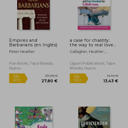
Empires and
a case for chastity:
Barbarians (en Inglés)
the way to real love
and true freedom for
Peter Heather
Gallagher, Heather ;
catholic teens; an a to
Vlahutin, Peter
20,00 €
20,00
z guide (en Inglés)
5%
5%
dcto.
dcto.
19,00 €
19,00
Pan Books, Tapa Blanda,
Liguori Publications, Tapa
Nuevo
Blanda, Nuevo