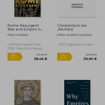
Rome Resurgent:
Christentum (en
War and Empire in
,Alemán)
the age of Justinian
Peter Heather
Peter Heather;Susanne
(Ancient Warfare and
Held
Civilization) (en
Inglés)
Oxford University Press,
, 2025, Tapa Dura, Nuevo
2018, Tapa Dura, Nuevo
13,49 €
46,19
5%
5%
dcto.
dcto.
12,82 €
43,88