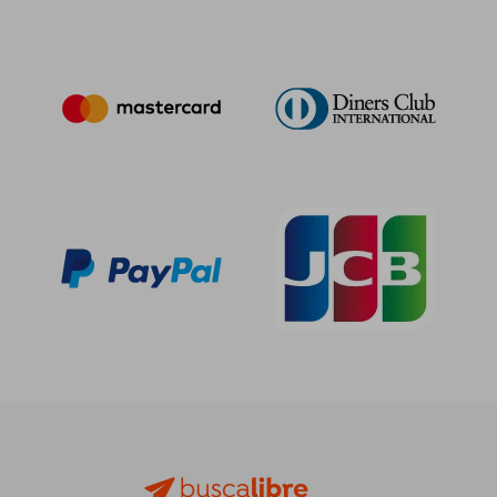
77,29 €
5%
dcto.
73,42 €