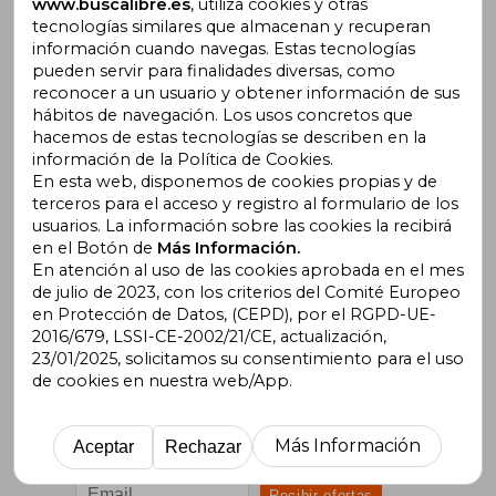
www.buscalibre.es
, utiliza cookies y otras
Gastos de Envío
tecnologías similares que almacenan y recuperan
Blog
información cuando navegas. Estas tecnologías
Lista de autores
pueden servir para finalidades diversas, como
Incentivo a la Lectura
reconocer a un usuario y obtener información de sus
Libros Recomendados
hábitos de navegación. Los usos concretos que
hacemos de estas tecnologías se describen en la
información de la Política de Cookies.
En esta web, disponemos de cookies propias y de
terceros para el acceso y registro al formulario de los
usuarios. La información sobre las cookies la recibirá
en el Botón de
Más Información.
En atención al uso de las cookies aprobada en el mes
de julio de 2023, con los criterios del Comité Europeo
en Protección de Datos, (CEPD), por el RGPD-UE-
2016/679, LSSI-CE-2002/21/CE, actualización,
23/01/2025, solicitamos su consentimiento para el uso
de cookies en nuestra web/App.
Suscríbete para recibir ofertas y
promociones
Más Información
Aceptar
Rechazar