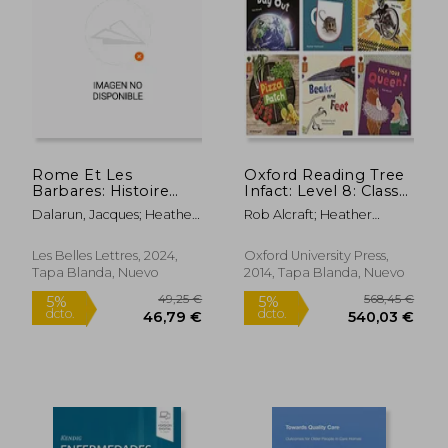
22,62 €
50,72
5%
5%
dcto.
dcto.
21,49 €
48,18
Rome Et Les
Oxford Reading Tree
Barbares: Histoire
Infact: Level 8: Class
Nouvelle de la Chute
Pack of 36 (en Inglés)
Dalarun, Jacques; Heather,
Rob Alcraft; Heather
de l'Empire (en
Peter
Hammonds; Peter Millett;
Francés)
Jill Mcdougall; Mick
Les Belles Lettres, 2024,
Oxford University Press,
Manning; Brita Granström
Tapa Blanda, Nuevo
2014, Tapa Blanda, Nuevo