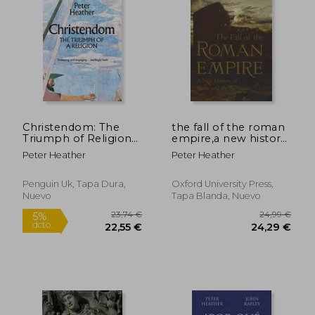
5%
5%
dcto.
dcto.
25,56 €
28,41
Christendom: The
the fall of the roman
Triumph of Religion
empire,a new history
(en Inglés)
of rome and the
Peter Heather
Peter Heather
barbarians (en Inglés)
Penguin Uk, Tapa Dura,
Oxford University Press,
Nuevo
Tapa Blanda, Nuevo