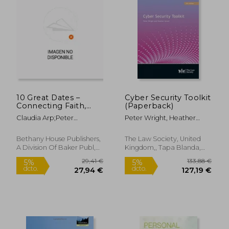
10 Great Dates –
Cyber Security Toolkit
Connecting Faith,
(Paperback)
Love & Marriage
Claudia Arp;Peter
Peter Wright, Heather
Larson;Heather
Anson
Larson;David Arp
Bethany House Publishers,
The Law Society, United
A Division Of Baker Publ,
Kingdom,, Tapa Blanda,
2013, Tapa Blanda, Nuevo
Nuevo
65,04 €
25,82
5%
5%
dcto.
dcto.
61,79 €
24,53