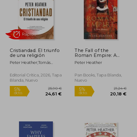
31,04 €
23,95
5%
5%
dcto.
dcto.
29,49 €
22,75
Cristiandad. El triunfo
The Fall of the
de una religión
Roman Empire: A
New History
Peter Heather;Tomás
Peter Heather
Fernández Aúz
Editorial Crítica, 2026, Tapa
Pan Books, Tapa Blanda,
Blanda, Nuevo
Nuevo
Rápido