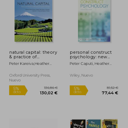
natural capital: theory
personal construct
& practice of
psychology: new
mapping ecosystem
ideas
Peter Kareiva,heather
Peter Caputi, Heather
services
Tallis,taylor H. Ricketts
Foster, Linda L. Viney
Oxford University Press,
Wiley, Nuevo
Nuevo