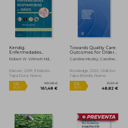
29,41 €
133,88
5%
5%
dcto.
dcto.
27,94 €
127,19
Kendig.
Towards Quality Care:
Enfermedades
Outcomes for Older
Respiratorias en
People in Care
Robert W. Wilmott Md
Caroline Mozley; Caroline
Niños - 9ª Edición
Homes (en Inglés)
Frcp; Andrew Bush Ma Md
Sutcliffe; Heather Bagley;
Frcp Frcpch; Robin R
Lis Cordingley; David
Elsevier, 2019, 9 Edición,
Routledge, 2022, 1 Edición,
Deterding Md; Felix Ratjen
Challis; Peter Huxley;
Tapa Dura, Nuevo
Tapa Blanda, Nuevo
Md Phd Frcpc; Peter Sly
Alistair Burns
Mbbs Md Fracp Dsc;
Heather Zar Md; Albert Li
Md