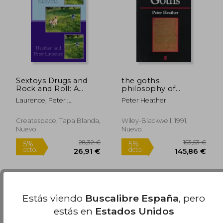
46,70 €
23,49
5%
5%
dcto.
dcto.
44,37 €
22,31
Sextoys Drugs and
the goths:
Rock and Roll: A
philosophy of
lighter side of our life
language (en Inglés)
Laurence, Peter ;
Peter Heather
working with dogs
Laurence, Heather
(en Inglés)
Createspace, Tapa Blanda,
Wiley-Blackwell, 1991,
Nuevo
Nuevo
Estás viendo
Buscalibre España
, pero
estás en
Estados Unidos