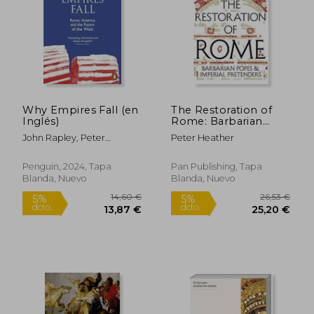
25,90 €
21,24
5%
5%
dcto.
dcto.
24,61 €
20,18
Why Empires Fall (en
The Restoration of
Inglés)
Rome: Barbarian
Popes & Imperial
John Rapley, Peter
Peter Heather
Pretenders (en
Heather
Inglés)
Penguin, 2024, Tapa
Pan Publishing, Tapa
Blanda, Nuevo
Blanda, Nuevo