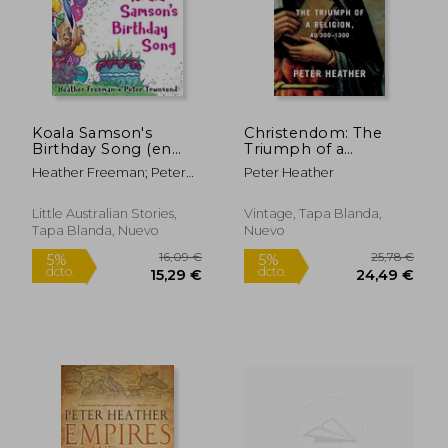
Koala Samson's
Christendom: The
Birthday Song (en
Triumph of a
Inglés)
Religion, ad 300-1300
Heather Freeman; Peter
Peter Heather
(en Inglés)
Townsend
Little Australian Stories,
Vintage, Tapa Blanda,
Tapa Blanda, Nuevo
Nuevo
29,26 €
14,14
5%
5%
dcto.
dcto.
27,80 €
13,43