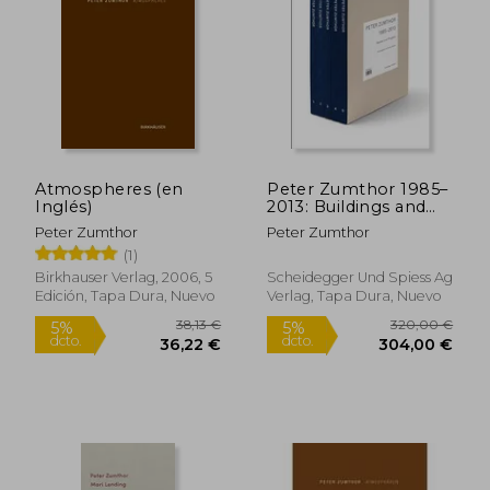
320,00 €
31,25
5%
5%
dcto.
dcto.
304,00 €
29,69
Atmospheres (en
Peter Zumthor 1985–
Inglés)
2013: Buildings and
Projects, German
Peter Zumthor
Peter Zumthor
Language Edition (en
(1)
Inglés)
Birkhauser Verlag, 2006, 5
Scheidegger Und Spiess Ag
Edición, Tapa Dura, Nuevo
Verlag, Tapa Dura, Nuevo