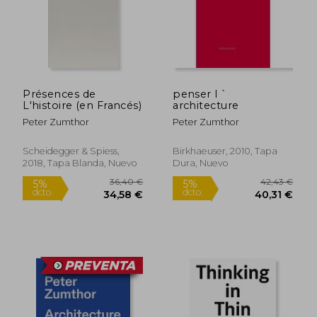
Présences de
penser l `
L'histoire (en Francés)
architecture
Peter Zumthor
Peter Zumthor
Scheidegger & Spiess,
Birkhaeuser, 2010, Tapa
2018, Tapa Blanda, Nuevo
Dura, Nuevo
42,43 €
434,90
5%
29%
dcto.
dcto.
40,31 €
306,77