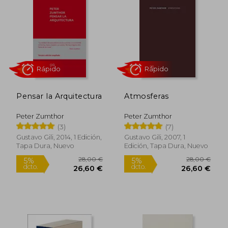
Pensar la Arquitectura
Atmosferas
Peter Zumthor
Peter Zumthor
(3)
(7)
Rápido
Rápido
Gustavo Gili, 2014, 1 Edición,
Gustavo Gili, 2007, 1
Tapa Dura, Nuevo
Edición, Tapa Dura, Nuevo
28,00 €
28,00