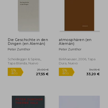
38,13 €
320,00
5%
5%
dcto.
dcto.
36,22 €
304,00
Die Geschichte in den
atmosphären (en
Dingen (en Alemán)
Alemán)
Peter Zumthor
Peter Zumthor
Scheidegger & Spiess,,
Birkhaeuser, 2006, Tapa
Tapa Blanda, Nuevo
Dura, Nuevo