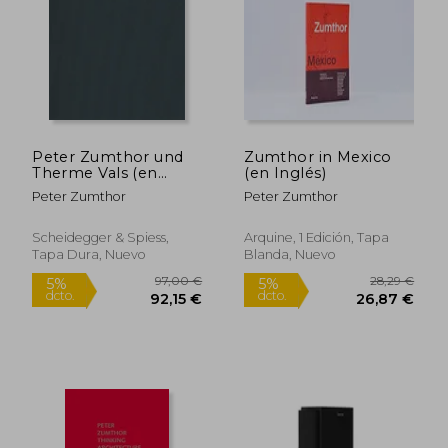
29,00 €
34,95
5%
5%
dcto.
dcto.
27,55 €
33,20
Peter Zumthor und
Zumthor in Mexico
Therme Vals (en
(en Inglés)
Alemán)
Peter Zumthor
Peter Zumthor
Scheidegger & Spiess,
Arquine, 1 Edición, Tapa
Tapa Dura, Nuevo
Blanda, Nuevo