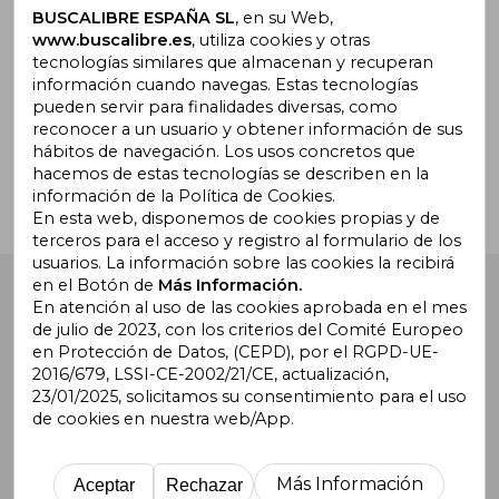
promociones
BUSCALIBRE ESPAÑA SL
, en su Web,
www.buscalibre.es
, utiliza cookies y otras
tecnologías similares que almacenan y recuperan
información cuando navegas. Estas tecnologías
pueden servir para finalidades diversas, como
¿Necesitas ayuda?
reconocer a un usuario y obtener información de sus
hábitos de navegación. Los usos concretos que
hacemos de estas tecnologías se describen en la
Ir a Centro de Soporte
información de la Política de Cookies.
En esta web, disponemos de cookies propias y de
terceros para el acceso y registro al formulario de los
usuarios. La información sobre las cookies la recibirá
en el Botón de
Más Información.
Buscalibre España
. Calle Energía, 65, Nave 3 (08940),
Cornellà de Llobregat, Barcelona. Derechos Reservados.
En atención al uso de las cookies aprobada en el mes
de julio de 2023, con los criterios del Comité Europeo
en Protección de Datos, (CEPD), por el RGPD-UE-
2016/679, LSSI-CE-2002/21/CE, actualización,
23/01/2025, solicitamos su consentimiento para el uso
de cookies en nuestra web/App.
Buscalibre Argentina
|
Buscalibre Chile
|
Buscalibre
Colombia
|
Buscalibre Ecuador
|
Buscalibre España
|
Buscalibre Uruguay
|
Buscalibre México
|
Buscalibre
Más Información
Aceptar
Rechazar
Perú
|
Buscalibre Estados Unidos
|
Buscalibre Otros