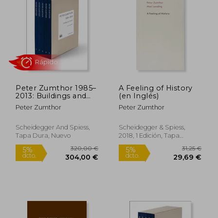
5%
5%
dcto.
dcto.
26,60 €
26,60
Peter Zumthor 1985–
A Feeling of History
2013: Buildings and
(en Inglés)
Projects (en Inglés)
Peter Zumthor
Peter Zumthor
Scheidegger And Spiess,
Scheidegger & Spiess,
Tapa Dura, Nuevo
2018, 1 Edición, Tapa
Rápido
Blanda, Nuevo