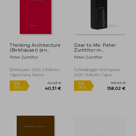
Thinking Architecture
Dear to Me: Peter
97,00 €
28,29
(Birkhäuser) (en
Zumthor in
5%
5%
dcto.
dcto.
Inglés)
Conversation (en
92,15 €
26,87
Peter Zumthor
Peter Zumthor
Inglés)
Birkhäuser, 2010, 3 Edición,
Scheidegger And Spiess,
Tapa Dura, Nuevo
2021, 1 Edición, Tapa
Blanda, Nuevo