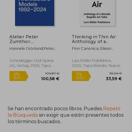
Atelier Peter
Thinking in Thin Air:
Zumthor.
Anthology of a
Architecture Models
Decade: Engadin art
Hannele Grönlund;Peter
Finn Canonica; Eileen
(en Inglés)
Talks (en Inglés)
Zumthor
Myles; Peter Zumthor;
Bethan Huws; Oscar
Scheidegger Und Spiess
Lars Müller Publishers,
Tuazon; Robert Walser;
AG, Verlag, 2026, Tapa
2020, Tapa Blanda, Nuevo
Philip Ursprung; Rem
Dura, Nuevo
Koolhass; Bruno Taut; Nina
Von Albertinu; Simone Weil
36,40 €
42,43
5%
5%
dcto.
dcto.
34,58 €
40,31
Se han encontrado pocos libros. Puedes
Repetir
la Búsqueda
sin exigir que estén presentes todos
los términos buscados..