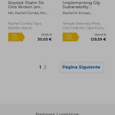
Rooted: Psalm 34:
Implementing City
Girls Version (en
Sustainability:
275,79 €
74,06
5%
5%
Inglés)
Overcoming
dcto.
dcto.
262,00 €
70,35
Mrs. Rachel Combs; Mrs.
Rachel M. Krause;
Administrative Silos to
Brooke Hawkins
Christopher Hawkins
Achieve Functional
Collective Action (en
Rachel Combs, Tapa
Temple University Press,
Inglés)
Blanda, Nuevo
2021, 1 Edición, Tapa Dura,
Nuevo
1
2
Página Siguiente
Partners Logísticos