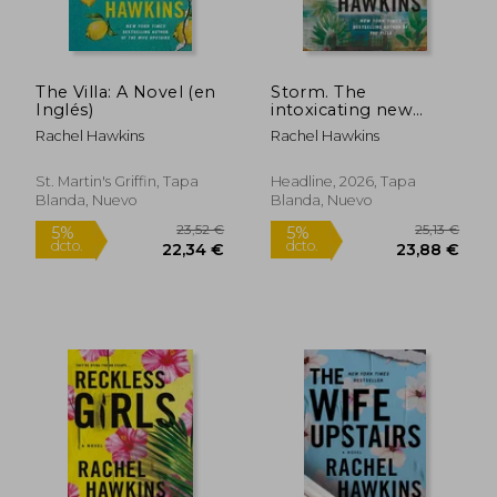
The Villa: A Novel (en
Storm. The
Inglés)
intoxicating new
thriller from the New
Rachel Hawkins
Rachel Hawkins
York Times
bestselling author of
28,69 €
23,52
5%
5%
The Heiress (en
St. Martin's Griffin, Tapa
Headline, 2026, Tapa
dcto.
dcto.
27,26 €
22,34
Inglés)
Blanda, Nuevo
Blanda, Nuevo