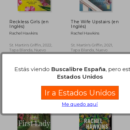
Reckless Girls (en
The Wife Upstairs (en
Inglés)
Inglés)
Rachel Hawkins
Rachel Hawkins
St. Martin's Griffin, 2022,
St. Martin's Griffin, 2021,
Tapa Blanda, Nuevo
Tapa Blanda, Nuevo
28,34 €
19,36
5%
5%
dcto.
dcto.
26,92 €
18,40
Estás viendo
Buscalibre España
, pero es
Estados Unidos
Ir a Estados Unidos
Me quedo aquí