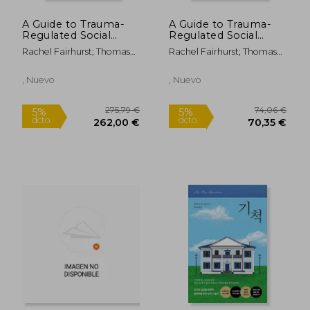
A Guide to Trauma-
A Guide to Trauma-
Regulated Social
Regulated Social
Work With Children:
Work With Children:
Rachel Fairhurst; Thomas
Rachel Fairhurst; Thomas
Building a Framework
Building a Framework
Hawkins
Hawkins
for Practice (Trauma-
for Practice (Trauma-
Led Systems in
Led Systems in
, Nuevo
, Nuevo
Practice) (en Inglés)
Practice) (en Inglés)
41,18 €
41,79
5%
5%
dcto.
dcto.
39,12 €
39,70