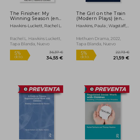
The Finisher: My
The Girl on the Train
Winning Season (en
(Modern Plays) (en
Inglés)
Inglés)
Hawkins-Luckett, Rachel L.
Hawkins, Paula ; Wagstaff,
Rachel ; Abel, Duncan
Rachel L. Hawkins Luckett,
Methuen Drama, 2022,
Tapa Blanda, Nuevo
Tapa Blanda, Nuevo
32,45 €
38,02
5%
5%
dcto.
dcto.
30,83 €
36,12