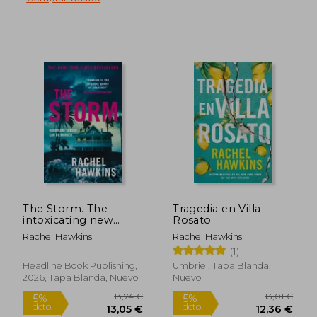
13,74 €
5%
The Storm. The
Tragedia en Villa
dcto.
13,05 €
10,20
intoxicating new
Rosato
thriller from the New
Rachel Hawkins
Rachel Hawkins
York Times
(1)
bestselling author of
The Heiress (en
Headline Book Publishing,
Umbriel, Tapa Blanda,
Inglés)
2026, Tapa Blanda, Nuevo
Nuevo