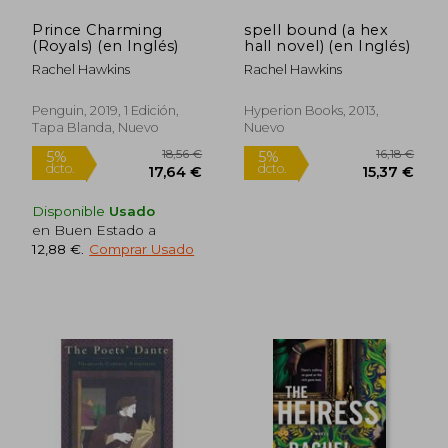
Prince Charming
spell bound (a hex
(Royals) (en Inglés)
hall novel) (en Inglés)
Rachel Hawkins
Rachel Hawkins
Penguin, 2019, 1 Edición,
Hyperion Books, 2013,
Tapa Blanda, Nuevo
Nuevo
Disponible
Usado
en Buen Estado a
12,88 €
.
Comprar Usado
19,14 €
16,02
5%
5%
dcto.
dcto.