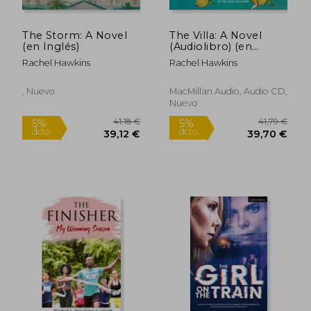
The Storm: A Novel
The Villa: A Novel
(en Inglés)
(Audiolibro) (en
Inglés)
Rachel Hawkins
Rachel Hawkins
, Nuevo
MacMillan Audio, Audio CD,
Nuevo
25,88 €
32,00
5%
5%
dcto.
dcto.
24,58 €
30,40