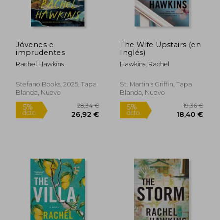
18,56 €
16,1
5%
5%
dcto.
dcto.
17,64 €
15,37
Jóvenes e
The Wife Upstairs (en
imprudentes
Inglés)
Rachel Hawkins
Hawkins, Rachel
Stefano Books, 2025, Tapa
St. Martin's Griffin, Tapa
Blanda, Nuevo
Blanda, Nuevo