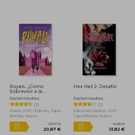
Royals. ¿Como
Hex Hall 2. Desafío
Sobrevivir a la
Realeza?
Rachel Hawkins
Rachel Hawkins
(2)
(2)
Urano, 2019, 1 Edición, Tapa
Ediciones Destino, 2013,
Blanda, Nuevo
Tapa Blanda, Nuevo
13,74 €
13,01
5%
5%
dcto.
dcto.
13,05 €
12,36