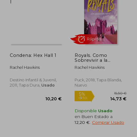
5%
5%
dcto.
dcto.
11,87 €
17,10
Condena: Hex Hall 1
Royals. Como
Sobrevivir a la
Realeza?
Rachel Hawkins
Rachel Hawkins
Destino Infantil & Juvenil,
Puck, 2018, Tapa Blanda,
2011, Tapa Dura,
Usado
Nuevo
Rápido
Disponible
Usado
en Buen Estado a
12,20 €
.
Comprar Usado