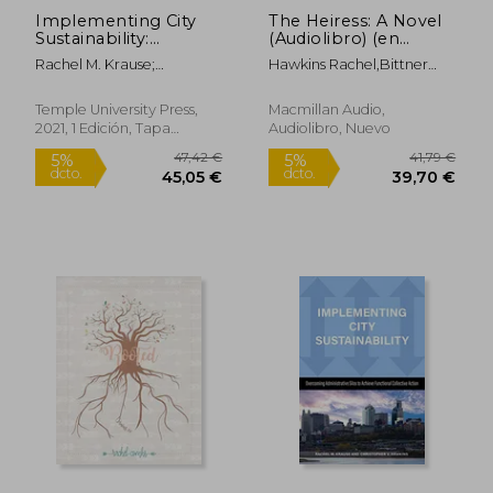
dcto.
dcto.
34,55 €
21,59
Implementing City
The Heiress: A Novel
Sustainability:
(Audiolibro) (en
Overcoming
Inglés)
Rachel M. Krause;
Hawkins Rachel,Bittner
Administrative Silos to
Christopher Hawkins
Dan,Foss Eliza
Achieve Functional
Collective Action (en
Temple University Press,
Macmillan Audio,
Inglés)
2021, 1 Edición, Tapa
Audiolibro, Nuevo
Blanda, Nuevo