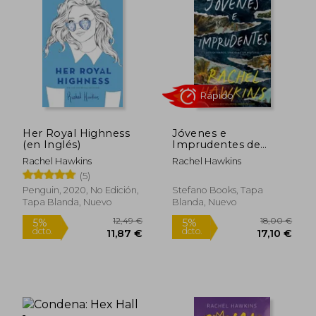
Her Royal Highness
Jóvenes e
(en Inglés)
Imprudentes de
Rachel
Rachel Hawkins
Rachel Hawkins
Hawkins(Stefano
(5)
Rápido
Books)
Penguin, 2020, No Edición,
Stefano Books, Tapa
Tapa Blanda, Nuevo
Blanda, Nuevo
12,49 €
18,00