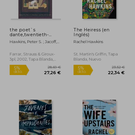
18,18 €
15,22
the poet`s
The Heiress (en
dante,twentieth-
Inglés)
century responses
Hawkins, Peter S. ; Jacoff,
Rachel Hawkins
(en Inglés)
Rachel
Farrar, Strauss & Giroux-
St. Martin's Griffin, Tapa
3pl, 2002, Tapa Blanda,
Blanda, Nuevo
Nuevo