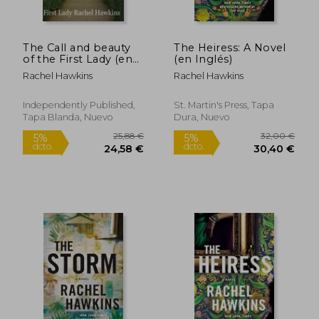
The Call and beauty
The Heiress: A Novel
of the First Lady (en
(en Inglés)
Inglés)
Rachel Hawkins
Rachel Hawkins
Independently Published,
St. Martin's Press, Tapa
Tapa Blanda, Nuevo
Dura, Nuevo
23,52 €
25,13
5%
5%
dcto.
dcto.
22,34 €
23,88