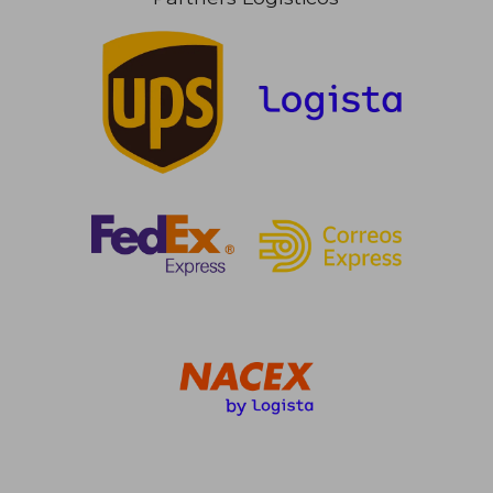
64,13 €
102,15
5%
5%
dcto.
dcto.
60,92 €
97,04