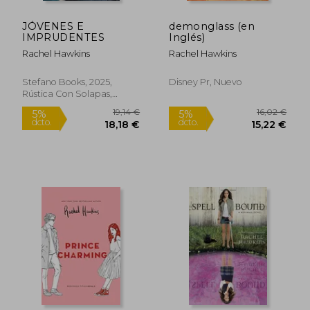
JÓVENES E
demonglass (en
IMPRUDENTES
Inglés)
Rachel Hawkins
Rachel Hawkins
Stefano Books, 2025,
Disney Pr, Nuevo
Rústica Con Solapas,
Nuevo
28,62 €
15,02
5%
5%
dcto.
dcto.
27,19 €
14,27