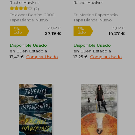
Rachel Hawkins
Rachel Hawkins
(2)
Ediciones Destino, 2000,
St. Martin's Paperbacks,
Tapa Blanda, Nuevo
Tapa Blanda, Nuevo
Disponible
Usado
Disponible
Usado
en Buen Estado a
en Buen Estado a
19,20 €
24,00
5%
5%
17,42 €
.
Comprar Usado
13,25 €
.
Comprar Usado
dcto.
dcto.
18,24 €
22,80