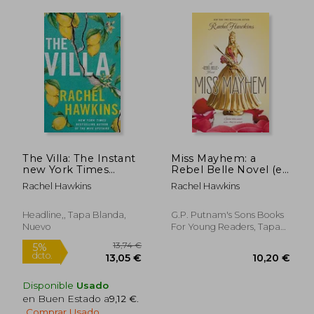
The Villa: The Instant
Miss Mayhem: a
new York Times
Rebel Belle Novel (en
13,74 €
5%
Bestseller
Inglés)
dcto.
Rachel Hawkins
Rachel Hawkins
13,05 €
14,89
Headline,, Tapa Blanda,
G.P. Putnam's Sons Books
Nuevo
For Young Readers, Tapa
Dura,
Usado
Disponible
Usado
en Buen Estado a
9,12 €
.
Comprar Usado