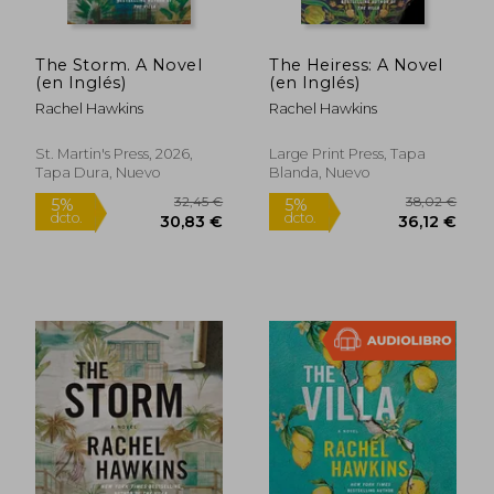
The Storm. A Novel
The Heiress: A Novel
(en Inglés)
(en Inglés)
Rachel Hawkins
Rachel Hawkins
St. Martin's Press, 2026,
Large Print Press, Tapa
Tapa Dura, Nuevo
Blanda, Nuevo
24,35 €
24,35
5%
5%
dcto.
dcto.
23,13 €
23,13