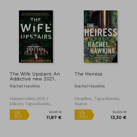
12,49 €
12,93
5%
5%
dcto.
dcto.
11,87 €
12,28
The Wife Upstairs: An
The Heiress
Addictive new 2021
Psychological Crime
Rachel Hawkins
Rachel Hawkins
Thriller With a Twist -
a new York Times
Bestseller! (en Inglés)
Harpercollins, 2021, 1
Headline,, Tapa Blanda,
Edición, Tapa Blanda,
Nuevo
Nuevo