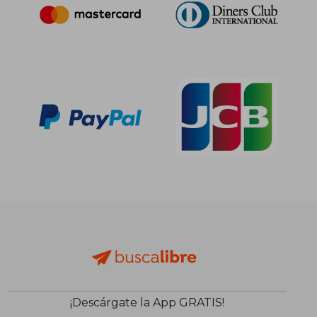
31,63 €
136,41
5%
5%
dcto.
dcto.
30,05 €
129,59
¡Descárgate la App GRATIS!