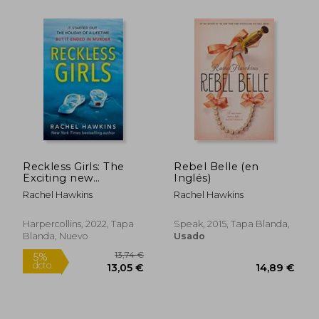
12,49 €
14,00
5%
5%
dcto.
dcto.
11,87 €
13,30
Reckless Girls: The
Rebel Belle (en
Exciting new
Inglés)
Psychological Crime
Rachel Hawkins
Rachel Hawkins
Suspense Thriller and
new York Times
Bestseller! (en Inglés)
Harpercollins, 2022, Tapa
Speak, 2015, Tapa Blanda,
Blanda, Nuevo
Usado