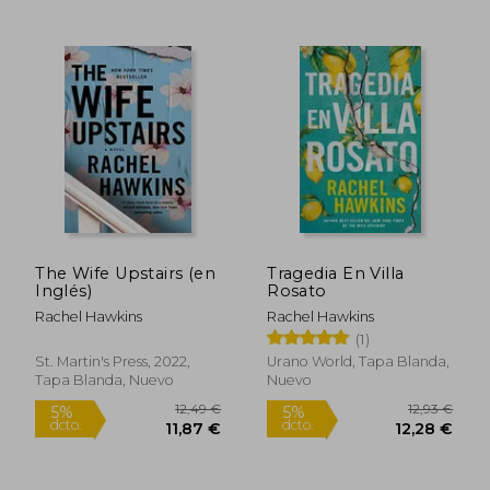
15,50
5%
dcto.
10,20 €
14,73
The Wife Upstairs (en
Tragedia En Villa
Inglés)
Rosato
Rachel Hawkins
Rachel Hawkins
(1)
St. Martin's Press, 2022,
Urano World, Tapa Blanda,
Tapa Blanda, Nuevo
Nuevo