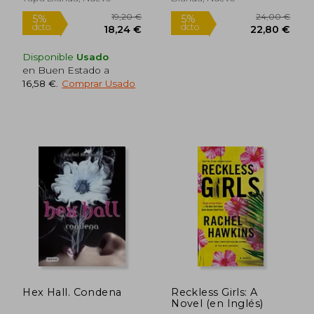
Disponible
Usado
en Buen Estado a
16,58 €
.
Comprar Usado
16,90 €
11,2
5%
5%
dcto.
dcto.
16,06 €
10,67
Hex Hall. Condena
Reckless Girls: A
Novel (en Inglés)