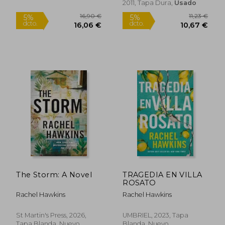
2011, Tapa Dura,
Usado
21,97 €
14,55
5%
5%
dcto.
dcto.
20,87 €
13,82
The Storm: A Novel
TRAGEDIA EN VILLA
ROSATO
Rachel Hawkins
Rachel Hawkins
St Martin's Press, 2026,
UMBRIEL, 2023, Tapa
Tapa Blanda, Nuevo
Blanda, Nuevo