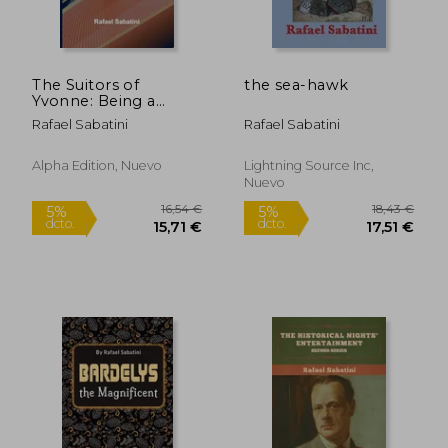
15,97 €
16,36
5%
5%
dcto.
dcto.
15,17 €
15,54
The Suitors of
the sea-hawk
Yvonne: Being a
Portion of the
Rafael Sabatini
Rafael Sabatini
Memoirs of the Sieur
Gaston de Luynes (en
Inglés)
Alpha Edition, Nuevo
Lightning Source Inc,
Nuevo