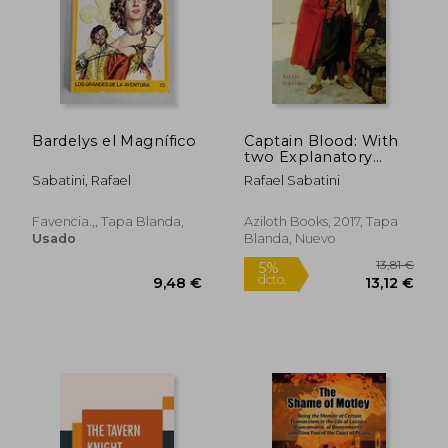
Rápido
Bardelys el Magnífico
Captain Blood: With
two Explanatory
Maps of the
Sabatini, Rafael
Rafael Sabatini
Caribbean Region
21,00 €
22,39
(Aziloth Books) (en
5%
5%
dcto.
dcto.
Inglés)
19,95 €
21,27
Favencia.,, Tapa Blanda,
Aziloth Books, 2017, Tapa
Usado
Blanda, Nuevo