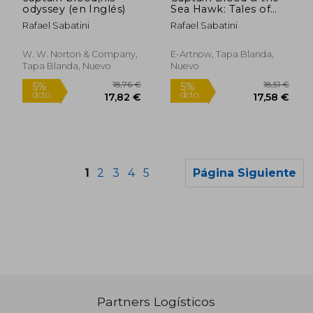
odyssey (en Inglés)
Sea Hawk: Tales of
Daring Sea
Rafael Sabatini
Rafael Sabatini
Adventures and the
Most Remarkable
Pirate Captains (en
W. W. Norton & Company,
E-Artnow, Tapa Blanda,
Inglés)
Tapa Blanda, Nuevo
Nuevo
1
2
3
4
5
Página Siguiente
Partners Logísticos