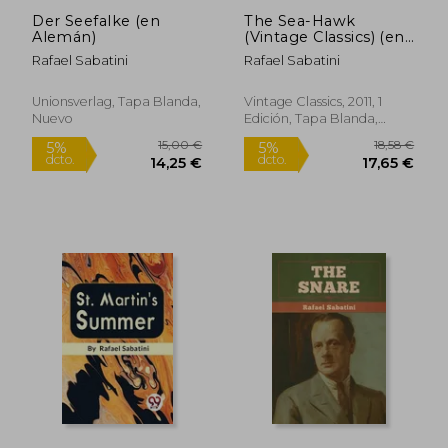
Der Seefalke (en
The Sea-Hawk
Alemán)
(Vintage Classics) (en
Inglés)
Rafael Sabatini
Rafael Sabatini
Unionsverlag, Tapa Blanda,
Vintage Classics, 2011, 1
Nuevo
Edición, Tapa Blanda,
Nuevo
16,34 €
18,70
5%
5%
dcto.
dcto.
15,52 €
17,77