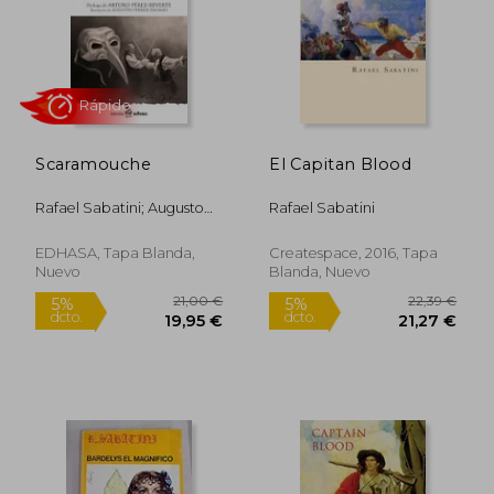
Scaramouche
El Capitan Blood
11,34 €
12,26
5%
5%
dcto.
dcto.
10,77 €
11,65
Rafael Sabatini; Augusto
Rafael Sabatini
Ferrer Dalmau
EDHASA, Tapa Blanda,
Createspace, 2016, Tapa
Nuevo
Blanda, Nuevo