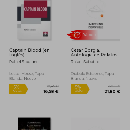
15,95 €
12,49
5%
5%
dcto.
dcto.
15,15 €
11,87
Captain Blood (en
Cesar Borgia.
Inglés)
Antologia de Relatos
Rafael Sabatini
Rafael Sabatini
Lector House, Tapa
Diábolo Ediciones, Tapa
Blanda, Nuevo
Blanda, Nuevo
Rápido