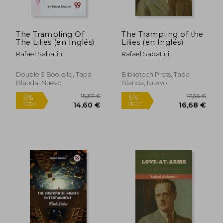
The Trampling Of
The Trampling of the
16,54 €
18,43
The Lilies (en Inglés)
Lilies (en Inglés)
5%
5%
dcto.
dcto.
15,71 €
17,51
Rafael Sabatini
Rafael Sabatini
Double 9 Booksllp, Tapa
Bibliotech Press, Tapa
Blanda, Nuevo
Blanda, Nuevo