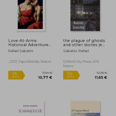
9,48
5%
dcto.
32,15 €
9,01
Love-At-Arms:
the plague of ghosts
Historical Adventure
and other stories (en
Novel (en Inglés)
Inglés)
Rafael Sabatini
Sabatini, Rafael
, 2021, Tapa Blanda, Nuevo
Oxford City Press, 2011,
Nuevo