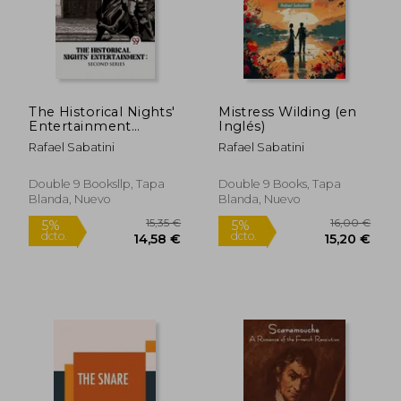
The Historical Nights'
Mistress Wilding (en
Entertainment
Inglés)
Second Series (en
Rafael Sabatini
Rafael Sabatini
Inglés)
Double 9 Booksllp, Tapa
Double 9 Books, Tapa
Blanda, Nuevo
Blanda, Nuevo
13,23 €
15,28
5%
5%
dcto.
dcto.
12,57 €
14,52