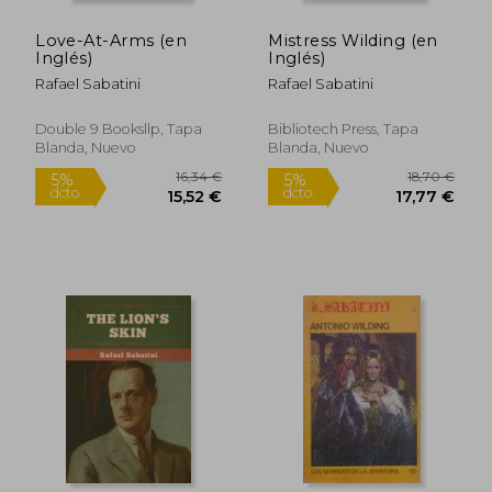
Love-At-Arms (en
Mistress Wilding (en
Inglés)
Inglés)
Rafael Sabatini
Rafael Sabatini
Double 9 Booksllp, Tapa
Bibliotech Press, Tapa
Blanda, Nuevo
Blanda, Nuevo
14,58 €
17,56
5%
5%
dcto.
dcto.
13,85 €
16,68