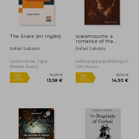
The Snare (en Inglés)
scaramouche: a
romance of the
french revolution (en
Rafael Sabatini
Rafael Sabatini
Inglés)
Lector House, Tapa
Indoeuropeanpublishing.com,
Blanda, Nuevo
2011, Nuevo
15,35 €
16,00
5%
5%
dcto.
dcto.
14,58 €
15,20