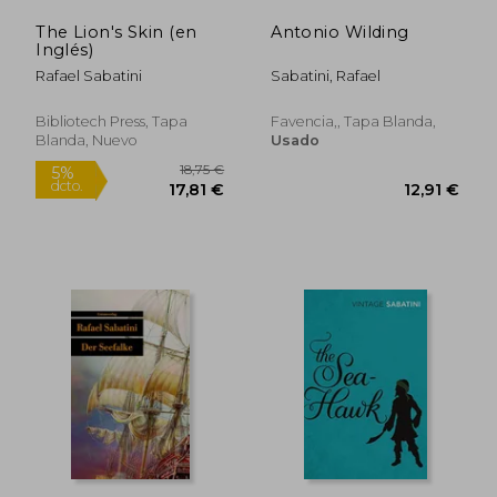
The Lion's Skin (en
Antonio Wilding
Inglés)
Rafael Sabatini
Sabatini, Rafael
Bibliotech Press, Tapa
Favencia,, Tapa Blanda,
Blanda, Nuevo
Usado
17,40 €
14,00
5%
5%
dcto.
dcto.
16,53 €
13,30