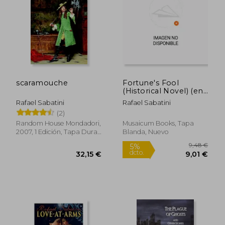
17,45 €
22,95
5%
5%
dcto.
dcto.
16,58 €
21,80
scaramouche
Fortune's Fool
(Historical Novel) (en
Inglés)
Rafael Sabatini
Rafael Sabatini
(2)
Random House Mondadori,
Musaicum Books, Tapa
2007, 1 Edición, Tapa Dura,
Blanda, Nuevo
Usado