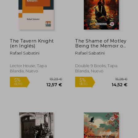
The Tavern Knight
The Shame of Motley
(en Inglés)
Being the Memoir of
Certain Transactions
Rafael Sabatini
Rafael Sabatini
in the Life of Lazzaro
Biancomonte, of
Biancomonte,
Lector House, Tapa
Double 9 Books, Tapa
Sometime Fool of
Blanda, Nuevo
Blanda, Nuevo
13,8
the Court of Pesaro
5%
(en Inglés)
dcto.
9,48 €
13,12