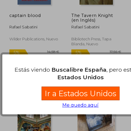
captain blood
The Tavern Knight
(en Inglés)
Rafael Sabatini
Rafael Sabatini
Wilder Publications, Nuevo
Bibliotech Press, Tapa
Blanda, Nuevo
15,37 €
17,56
5%
5%
dcto.
dcto.
14,60 €
16,68
Estás viendo
Buscalibre España
, pero es
Estados Unidos
Ir a Estados Unidos
Me quedo aquí