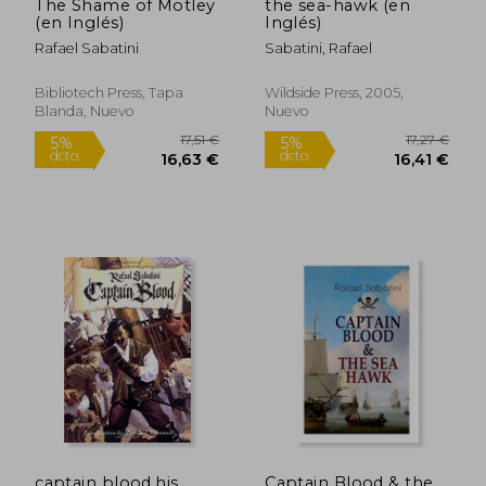
The Shame of Motley
the sea-hawk (en
(en Inglés)
Inglés)
Rafael Sabatini
Sabatini, Rafael
Bibliotech Press, Tapa
Wildside Press, 2005,
Blanda, Nuevo
Nuevo
15,00 €
18,58
5%
5%
dcto.
dcto.
14,25 €
17,65
captain blood,his
Captain Blood & the