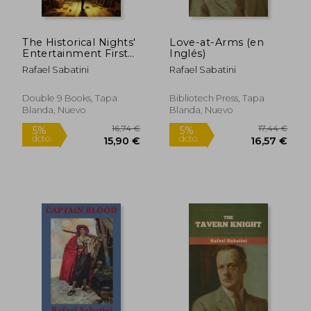
The Historical Nights'
Love-at-Arms (en
Entertainment First
Inglés)
Series (en Inglés)
Rafael Sabatini
Rafael Sabatini
15,31 €
17,56
5%
5%
dcto.
dcto.
14,54 €
16,68
Double 9 Books, Tapa
Bibliotech Press, Tapa
Blanda, Nuevo
Blanda, Nuevo