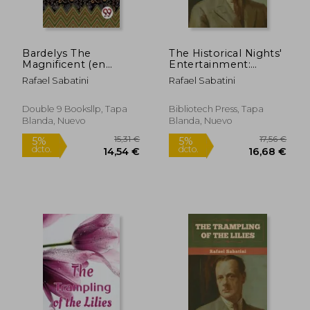
14,51 €
16,34
5%
5%
dcto.
dcto.
13,78 €
15,52
Bardelys The
The Historical Nights'
Magnificent (en
Entertainment:
Inglés)
Second Series (en
Rafael Sabatini
Rafael Sabatini
Inglés)
Double 9 Booksllp, Tapa
Bibliotech Press, Tapa
Blanda, Nuevo
Blanda, Nuevo