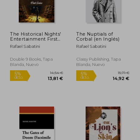
The Historical Nights'
The Nuptials of
Entertainment First
Corbal (en Inglés)
Series (en Inglés)
Rafael Sabatini
Rafael Sabatini
Double 9 Books, Tapa
Classy Publishing, Tapa
Blanda, Nuevo
Blanda, Nuevo
14,29 €
15,72
5%
5%
dcto.
dcto.
13,58 €
14,93