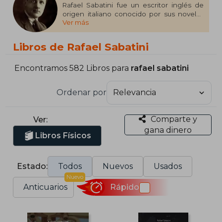
Rafael Sabatini fue un escritor inglés de
origen italiano conocido por sus novelas
Ver más
de romance y de aventuras, entre las
cuales destacan El halcón del mar,
Scaramouche y El capitán Blood. Sabatini
Libros de Rafael Sabatini
escribió treinta y una novelas, varios
relatos cortos y una obra de teatro.
Encontramos 582 Libros para
rafael sabatini
Ordenar por
Comparte y
Ver:
gana dinero
Libros Físicos
Estado:
Todos
Nuevos
Usados
Nuevo
Anticuarios
Rápido