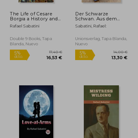
The Life of Cesare
Der Schwarze
Borgia a History and
Schwan. Aus dem
Some Criticisms (en
Engl. Von Curt
Rafael Sabatini
Sabatini, Rafael:
Inglés)
Thesing. (en Alemán)
Double 9 Books, Tapa
Unionsverlag, Tapa Blanda,
Blanda, Nuevo
Nuevo
16,74 €
17,44
5%
5%
dcto.
dcto.
15,90 €
16,57