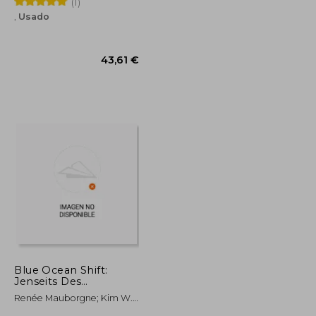
(1)
,
Usado
25,82 €
43,61 €
Blue Ocean Shift:
Jenseits Des
Wettbewerbs (en
Renée Mauborgne; Kim W.
Alemán)
Chan