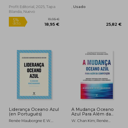
Profit Editorial, 2025, Tapa
,
Usado
Rápido
Blanda, Nuevo
8,75 €
19,95 €
5%
dcto.
,31 €
18,95 €
Liderança Oceano Azul
A Mudança Oceano
(en Portugués)
Azul Para Além da
Competição (en
Renée Mauborgne E W.
W. Chan Kim; Renée
Portugués)
Chan Kim
Mauborgne