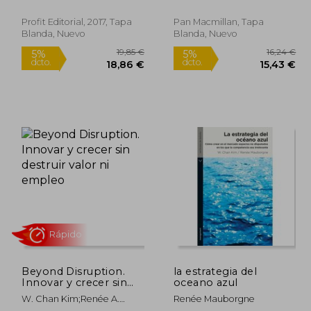
Mauborgne
Profit Editorial, 2017, Tapa
Pan Macmillan, Tapa
Blanda, Nuevo
Blanda, Nuevo
9,95 €
19,85 €
5%
5%
dcto.
dcto.
,95 €
18,86 €
Beyond Disruption.
la estrategia del
Innovar y crecer sin
oceano azul
destruir valor ni
W. Chan Kim;Renée A.
Renée Mauborgne
empleo
Mauborgne