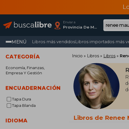
L
Enviar a
Provincia De Madrid
MENÚ
Libros más vendidos
Libros importados más v
Inicio
Libros
Libros
Ren
CATEGORÍA
Economía, Finanzas,
Empresa Y Gestión
R
d
ENCUADERNACIÓN
d
Tapa Dura
Tapa Blanda
Libros de Renee
IDIOMA