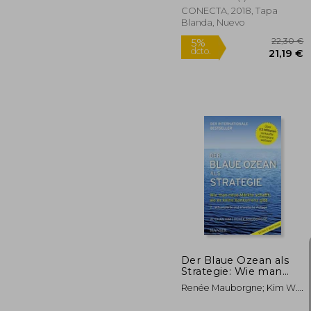
CONECTA, 2018, Tapa
Blanda, Nuevo
2
5%
dcto.
21
Der Blaue Ozean als
Strategie: Wie man
Neue Märkte Schafft,
Renée Mauborgne; Kim W.
wo es Keine
Chan
Konkurrenz Gibt (en