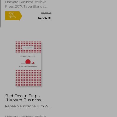
Harvard Business Review
Press, 2017, Tapa Blanda,
Nuevo
29,26 €
15,52 €
5%
dcto.
27,79 €
14,74 €
Red Ocean Traps
(Harvard Business
Review Classics) (en
Renée Mauborgne; Kim W.
Inglés)
Chan
Harvard Business Review