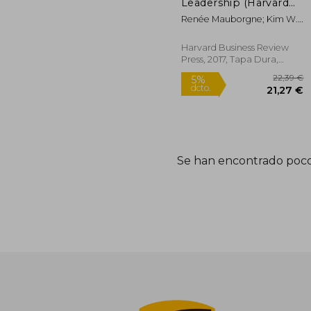
Leadership (Harvard
Business Review
Renée Mauborgne; Kim W.
Classics) (en Inglés)
Chan
Harvard Business Review
Press, 2017, Tapa Dura,
Nuevo
Se han encontrado poco