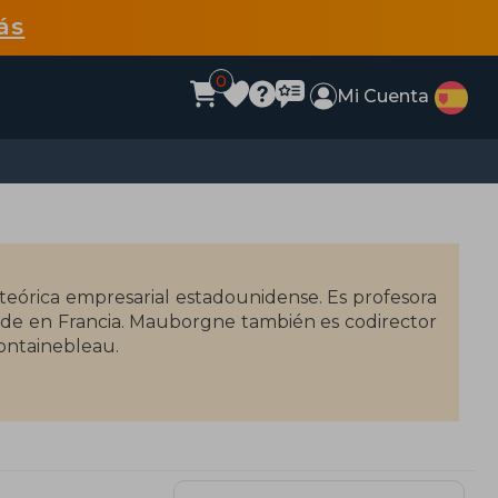
ás
0
Mi Cuenta
eórica empresarial estadounidense. Es profesora
ede en Francia. Mauborgne también es codirector
ontainebleau.