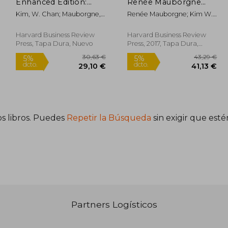
Enhanced Edition:
Renée Mauborgne
How to Create
Blue Ocean Strategy
Kim, W. Chan; Mauborgne,
Renée Mauborgne; Kim W.
Uncontested Market
Reader: The Iconic
Renée A.
Chan
Space and Make the
Articles by Bestselling
Competition
Authors w. Chan kim
Harvard Business Review
Harvard Business Review
Irrelevant (en Inglés)
and Renée
Press, Tapa Dura, Nuevo
Press, 2017, Tapa Dura,
Mauborgne (en
Nuevo
Inglés)
s libros. Puedes
Repetir la Búsqueda
sin exigir que est
Partners Logísticos