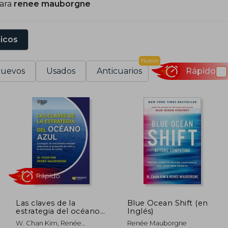
para
renee mauborgne
sicos
Nuevo
uevos
Usados
Anticuarios
Rápido
Las claves de la
Blue Ocean Shift (en
estrategia del océano
Inglés)
azul
Rápido
W. Chan Kim, Renée
Renée Mauborgne