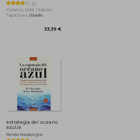
Chan
(1)
Conecta, 2018, 1 Edición,
Tapa Dura,
Usado
16,24 €
15,43 €
33,39 €
estrategia del oceano
azul,la
Renée Mauborgne