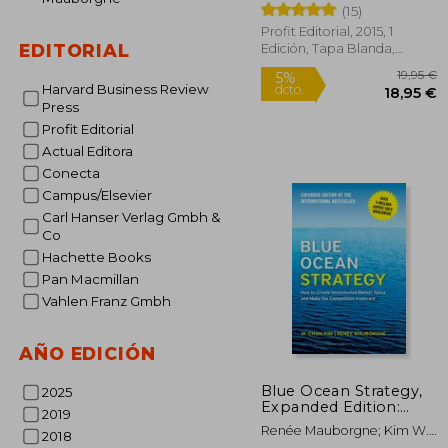
(15)
Profit Editorial, 2015, 1
EDITORIAL
Edición, Tapa Blanda,
Nuevo
Harvard Business Review
Press
Profit Editorial
Actual Editora
Conecta
1
5%
Campus/Elsevier
dcto.
18
Carl Hanser Verlag Gmbh &
Co
Hachette Books
Pan Macmillan
Vahlen Franz Gmbh
AÑO EDICIÓN
Blue Ocean Strategy,
2025
Expanded Edition:
2019
How to Create
Renée Mauborgne; Kim W.
2018
Uncontested Market
Chan