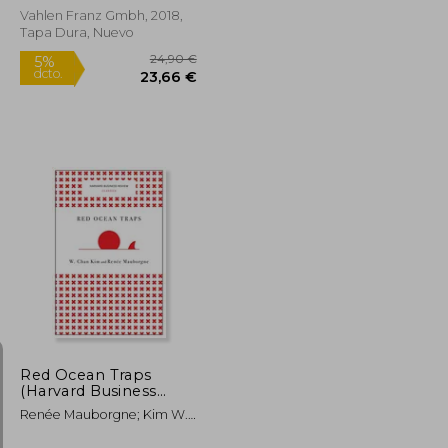
Vahlen Franz Gmbh, 2018,
Tapa Dura, Nuevo
27,90 €
24,90 €
5%
dcto.
26,51 €
23,66 €
Red Ocean Traps
(Harvard Business
Review Classics) (en
Renée Mauborgne; Kim W.
Inglés)
Chan