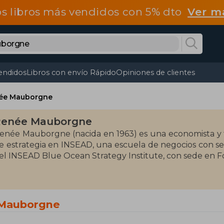
os libros más vendidos con 5% dto
Ver m
endidos
Libros con envío Rápido
Opiniones de clientes
ée Mauborgne
Renée Mauborgne
enée Mauborgne (nacida en 1963) es una economista y t
e estrategia en INSEAD, una escuela de negocios con s
el INSEAD Blue Ocean Strategy Institute, con sede en F
 Mauborgne