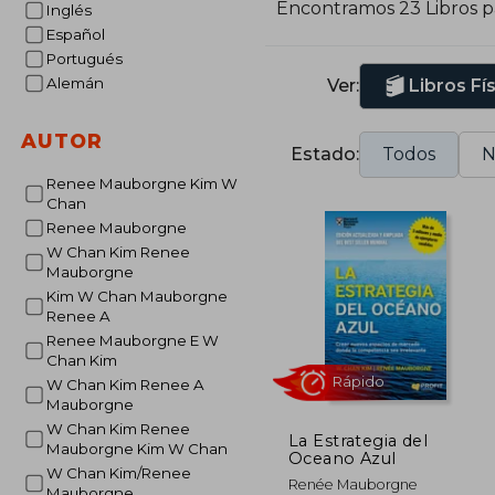
Encontramos 23 Libros 
Inglés
Español
Portugués
Alemán
Ver:
Libros Fí
AUTOR
Estado:
Todos
N
Renee Mauborgne Kim W
Chan
Renee Mauborgne
W Chan Kim Renee
Mauborgne
Kim W Chan Mauborgne
Renee A
Renee Mauborgne E W
Chan Kim
W Chan Kim Renee A
Mauborgne
W Chan Kim Renee
La Estrategia del
Mauborgne Kim W Chan
Oceano Azul
W Chan Kim/Renee
Rápido
Renée Mauborgne
Mauborgne