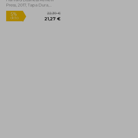
Press, 2017, Tapa Dura,
Nuevo
29,26 €
22,39 €
5%
dcto.
27,79 €
21,27 €