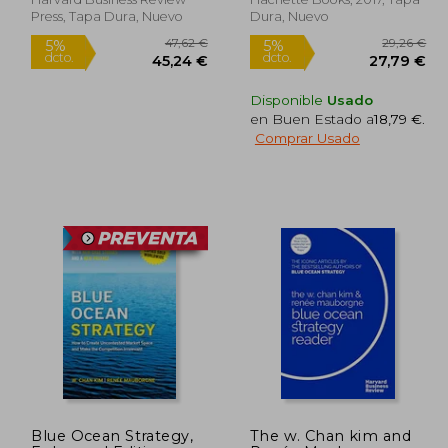
Press, Tapa Dura, Nuevo
Dura, Nuevo
Disponible
Usado
en Buen Estado a
18,79 €
.
Comprar Usado
11,36 €
47,62 €
5%
5%
dcto.
dcto.
,79 €
45,24 €
Blue Ocean Strategy,
The w. Chan kim and