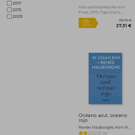
Space and Make the
2017
Competition
Harvard Business Review
2015
Irrelevant (en Inglés)
Press, 2015, Tapa Dura,
2005
Nuevo
2
5%
dcto.
27
Océano azul, océano
rojo
Renée Mauborgne; Kim W.
Chan
(1)