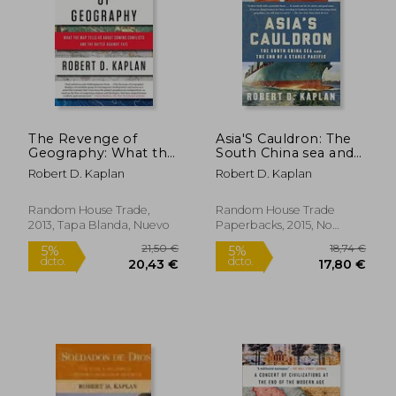
16,24
5%
dcto.
10,20 €
15,43
The Revenge of
Asia'S Cauldron: The
Geography: What the
South China sea and
map Tells us About
the end of a Stable
Robert D. Kaplan
Robert D. Kaplan
Coming Conflicts and
Pacific (en Inglés)
the Battle Against
Fate (en Inglés)
Random House Trade,
Random House Trade
2013, Tapa Blanda, Nuevo
Paperbacks, 2015, No
Edición, Tapa Blanda,
Nuevo