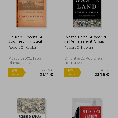
Balkan Ghosts: A
Waste Land: A World
Journey Through
in Permanent Crisis
History (en Inglés)
(en Inglés)
Robert D. Kaplan
Robert D. Kaplan
19,50
5%
dcto.
14,71 €
18,53
Picador, 2005, Tapa
C Hurst & Co Publishers
Blanda, Nuevo
Ltd, Nuevo