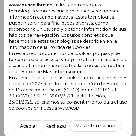
www.buscalibre.es
, utiliza cookies y otras
tecnologías similares que almacenan y recuperan
información cuando navegas. Estas tecnologías
pueden servir para finalidades diversas, como
¿Necesitas ayuda?
reconocer a un usuario y obtener información de sus
hábitos de navegación. Los usos concretos que
hacemos de estas tecnologías se describen en la
Ir a Centro de Soporte
información de la Política de Cookies.
En esta web, disponemos de cookies propias y de
terceros para el acceso y registro al formulario de los
usuarios. La información sobre las cookies la recibirá
en el Botón de
Más Información.
Buscalibre España
. Calle Energía, 65, Nave 3 (08940),
Cornellà de Llobregat, Barcelona. Derechos Reservados.
En atención al uso de las cookies aprobada en el mes
de julio de 2023, con los criterios del Comité Europeo
en Protección de Datos, (CEPD), por el RGPD-UE-
2016/679, LSSI-CE-2002/21/CE, actualización,
23/01/2025, solicitamos su consentimiento para el uso
de cookies en nuestra web/App.
Buscalibre Argentina
|
Buscalibre Chile
|
Buscalibre
Colombia
|
Buscalibre Ecuador
|
Buscalibre España
|
Buscalibre Uruguay
|
Buscalibre México
|
Buscalibre
Más Información
Aceptar
Rechazar
Perú
|
Buscalibre Estados Unidos
|
Buscalibre Otros
Países
|
Bookdelivery Reino Unido