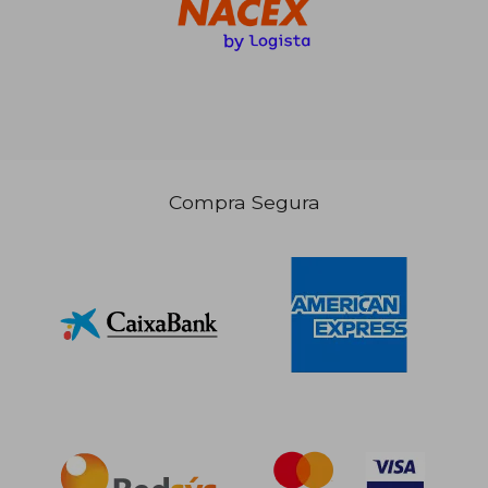
36,98 €
59,02
5%
5%
dcto.
dcto.
35,13 €
56,07
Compra Segura