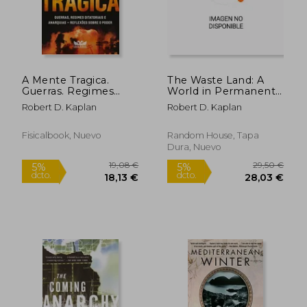
A Mente Tragica.
The Waste Land: A
Guerras. Regimes
World in Permanent
Ditatoriais e Anarquias
Crisis (en Inglés)
Robert D. Kaplan
Robert D. Kaplan
– Reflexoes Sobre o
Poder (em Portugues
do Brasil) (en
Fisicalbook, Nuevo
Random House, Tapa
Portugués)
Dura, Nuevo
23,74 €
25,14
5%
5%
dcto.
dcto.
22,55 €
23,88