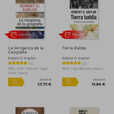
La Venganza de la
Tierra Baldía
Geografia
Robert D. Kaplan
Robert D. Kaplan
(4)
(2)
Rápido
Rápido
RBA, 2017, 1 Edición, Tapa
RBA, Tapa Blanda, Nuevo
Dura, Nuevo
25,00 €
20,90