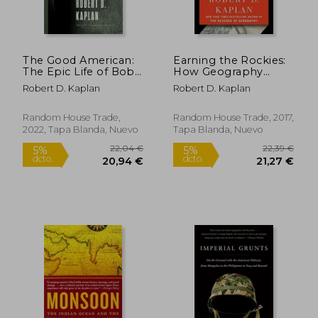
24,49 €
26,44
5%
5%
dcto.
dcto.
23,27 €
25,11
The Good American:
Earning the Rockies:
The Epic Life of Bob
How Geography
Gersony, the U.S.
Shapes America's
Robert D. Kaplan
Robert D. Kaplan
Government's
Role in the World (en
Greatest
Inglés)
Humanitarian (en
Random House Trade,
Random House Trade, 2017,
Inglés)
2022, Tapa Blanda, Nuevo
Tapa Blanda, Nuevo