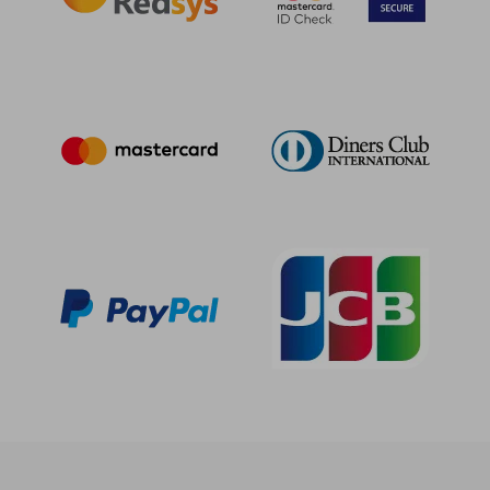
244,88 €
269,62
5%
5%
dcto.
dcto.
232,64 €
256,14