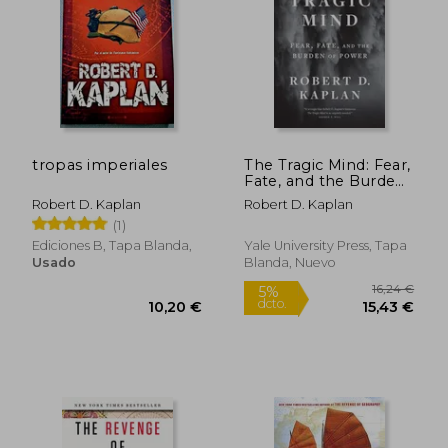
28,00 €
5%
dcto.
26,60 €
12,00
tropas imperiales
The Tragic Mind: Fear,
Fate, and the Burden
of Power (en Inglés)
Robert D. Kaplan
Robert D. Kaplan
(1)
Ediciones B, Tapa Blanda,
Yale University Press, Tapa
Usado
Blanda, Nuevo