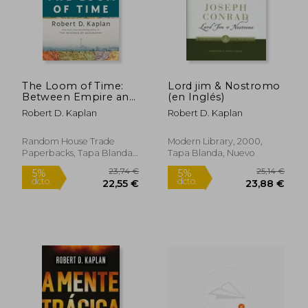
Rápido
The Loom of Time:
Lord jim & Nostromo
Between Empire and
(en Inglés)
Anarchy, From the
Robert D. Kaplan
Robert D. Kaplan
Mediterranean to
China (en Inglés)
Random House Trade
Modern Library, 2000,
Paperbacks, Tapa Blanda,
Tapa Blanda, Nuevo
Nuevo
24,90 €
18,74
5%
5%
dcto.
dcto.
23,66 €
17,80