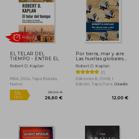
24,00 €
25,00
5%
5%
dcto.
dcto.
22,80 €
23,75
EL TELAR DEL
Por tierra, mar y aire.
TIEMPO - ENTRE EL
Las huellas globales
del ejército
Robert D. Kaplan
Robert D. Kaplan
americano
(1)
RBA, 2024, Tapa Blanda,
Ediciones B, 2008, 1
Nuevo
Edición, Tapa Dura,
Usado
Rápido