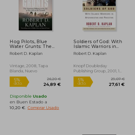
23,15 €
24,79
5%
5%
Hog Pilots, Blue
Soldiers of God: With
dcto.
dcto.
21,99 €
23,55
Water Grunts: The
Islamic Warriors in
American Military in
Afghanistan and
Robert D. Kaplan
Robert D. Kaplan
the Air, at Sea, and on
Pakistan (en Inglés)
the Ground (en
Inglés)
Vintage, 2008, Tapa
Knopf Doubleday
Blanda, Nuevo
Publishing Group, 2001, 1
Edición, Tapa Blanda,
Nuevo
Disponible
Usado
en Buen Estado a
10,20 €
.
Comprar Usado