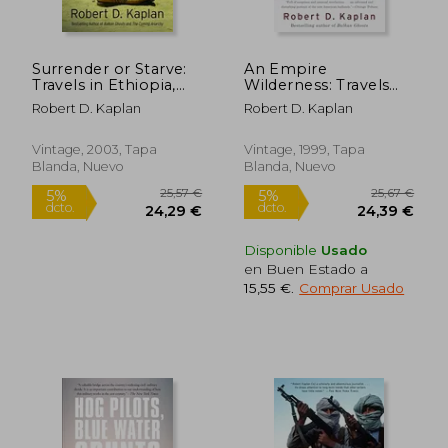
Surrender or Starve:
An Empire
22,04 €
22,39
Travels in Ethiopia,
Wilderness: Travels
5%
5%
dcto.
dcto.
Sudan, Somalia, and
Into America's Future
20,94 €
21,27
Robert D. Kaplan
Robert D. Kaplan
Eritrea: Travels in
(en Inglés)
Sudan, Ethiopia,
Somalia, and Eritrea
Vintage, 2003, Tapa
Vintage, 1999, Tapa
(Vintage Departures)
Blanda, Nuevo
Blanda, Nuevo
(en Inglés)
Disponible
Usado
en Buen Estado a
15,55 €
.
Comprar Usado