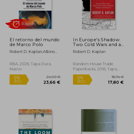
El retorno del mundo
In Europe's Shadow:
de Marco Polo
Two Cold Wars and a
Thirty-Year Journey
Robert D. Kaplan;Albino
Robert D. Kaplan
Through Romania
Santos Mosquera
and Beyond (en
Inglés)
RBA, 2026, Tapa Dura,
Random House Trade
Nuevo
Paperbacks, 2016, Tapa
22,25 €
25,00
5%
5%
Blanda, Nuevo
dcto.
dcto.
21,14 €
23,75