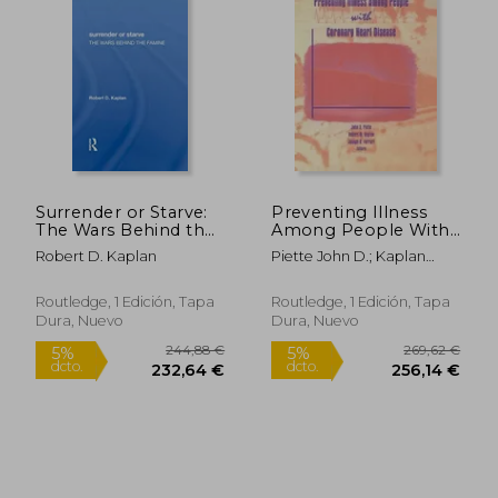
Surrender or Starve:
Preventing Illness
The Wars Behind the
Among People With
Famine (en Inglés)
Coronary Heart
Robert D. Kaplan
Piette John D.; Kaplan
Disease (Prevention
Robert M.; Ferrari Joseph
and Intervention in
R. Eds.
the Community
Routledge, 1 Edición, Tapa
Routledge, 1 Edición, Tapa
Series) (en Inglés)
Dura, Nuevo
Dura, Nuevo
30,64 €
34,02
5%
5%
dcto.
dcto.
29,11 €
32,32