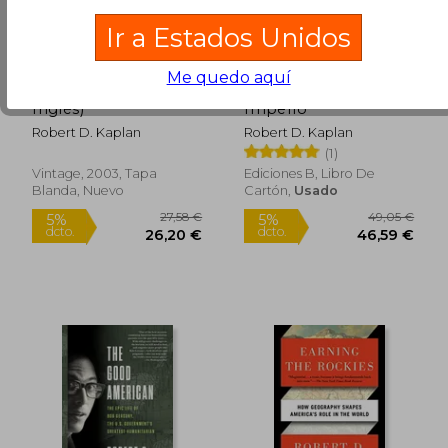
Ir a Estados Unidos
Me quedo aquí
Warrior Politics (en
Viaje al Futuro del
Inglés)
Imperio
Robert D. Kaplan
Robert D. Kaplan
(1)
Vintage, 2003, Tapa
Ediciones B, Libro De
Blanda, Nuevo
Cartón,
Usado