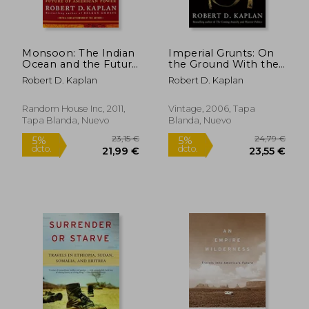
27,58 €
49,05
5%
5%
dcto.
dcto.
26,20 €
46,59
Monsoon: The Indian
Imperial Grunts: On
Ocean and the Future
the Ground With the
of American Power
American Military,
Robert D. Kaplan
Robert D. Kaplan
(en Inglés)
From Mongolia to
the Philippines to
Iraq and Beyond
Random House Inc, 2011,
Vintage, 2006, Tapa
(Vintage Departures)
Tapa Blanda, Nuevo
Blanda, Nuevo
(en Inglés)