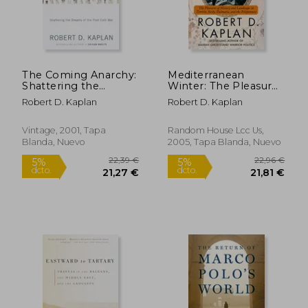
The Coming Anarchy:
Mediterranean
Shattering the
Winter: The Pleasures
Dreams of the Post
of History and
Robert D. Kaplan
Robert D. Kaplan
Cold war (Vintage)
Landscape in Tunisia,
(en Inglés)
Sicily, Dalmatia, and
the Peloponnese
Vintage, 2001, Tapa
Random House Lcc Us,
(Vintage Departures)
Blanda, Nuevo
2005, Tapa Blanda, Nuevo
(en Inglés)
19,08 €
29,50
5%
5%
dcto.
dcto.
18,13 €
28,03