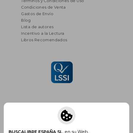
Términos y Condiciones de Uso
Condiciones de Venta
Gastos de Envío
Blog
Lista de autores
Incentivo a la Lectura
Libros Recomendados
Suscríbete para recibir ofertas y
promociones
BUSCALIBRE ESPAÑA SL
, en su Web,