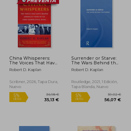
China Whisperers:
Surrender or Starve:
The Voices That Have
The Wars Behind the
Shaped America's
Famine (en Inglés)
Robert D. Kaplan
Robert D. Kaplan
Views of Its Chief
Geopolitical Rival (en
Inglés)
Scribner, 2026, Tapa Dura,
Routledge, 2021, 1 Edición,
26,20 €
29,07
5%
5%
Nuevo
Tapa Blanda, Nuevo
dcto.
dcto.
24,89 €
27,61