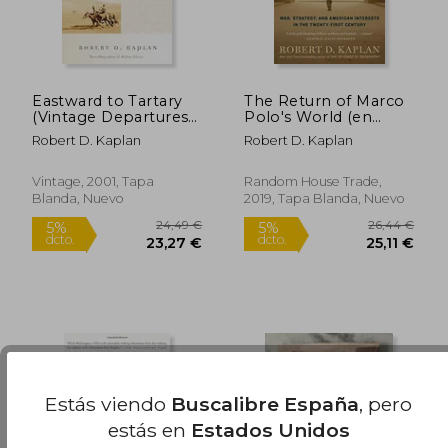
Eastward to Tartary
The Return of Marco
(Vintage Departures)
Polo's World (en
(en Inglés)
Inglés)
Robert D. Kaplan
Robert D. Kaplan
Vintage, 2001, Tapa
Random House Trade,
Blanda, Nuevo
2019, Tapa Blanda, Nuevo
Estás viendo
Buscalibre España
, pero
22,39 €
22,96
5%
5%
dcto.
dcto.
estás en
Estados Unidos
21,27 €
21,81