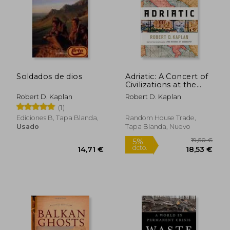
Soldados de dios
Adriatic: A Concert of
21,50 €
18,74
Civilizations at the
5%
5%
dcto.
dcto.
end of the Modern
20,43 €
17,80
Robert D. Kaplan
Robert D. Kaplan
age (en Inglés)
(1)
Ediciones B, Tapa Blanda,
Random House Trade,
Usado
Tapa Blanda, Nuevo