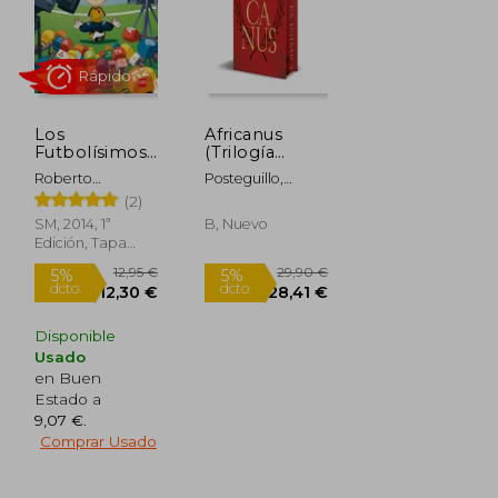
11,35 €
11,35 €
Los
Africanus
Futbolísimos
(Trilogía
3. El Misterio
Africanus 1)
Roberto
Posteguillo,
del Portero
(en spa)
Santiago
Santiago
(2)
Fantasma
SM, 2014, 1ª
B, Nuevo
Edición, Tapa
Blanda, Nuevo
Disponible
Usado
en Buen
Estado a
9,07 €
.
Comprar Usado
Rápido