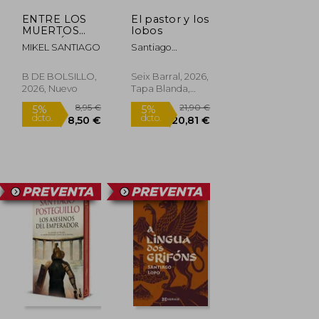
ENTRE LOS
El pastor y los
MUERTOS
lobos
(EDICIÓN
MIKEL SANTIAGO
Santiago
LIMITADA ·
Roncagliolo
BLACK
FRIDAY)
B DE BOLSILLO,
Seix Barral, 2026,
(TRILOGÍA DE
2026, Nuevo
Tapa Blanda,
ILLUMBE 3)
Nuevo
8,95 €
21,90 €
5%
5%
dcto.
dcto.
8,50 €
20,81 €