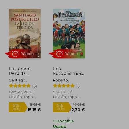
Rápido
La Legion
Los
Perdida
Futbolísimos
(Trilogia de
1. El Misterio
Santiago
Roberto
Trajano 3)
de los
Posteguillo
Santiago
(6)
(5)
Árbitros
Dormidos
Booket, 2017, 1
SM, 2013, 1ª
Edición, Tapa
Edición, Tapa
Blanda, Nuevo
Blanda, Nuevo
29,90 €
10,95 €
5%
5%
dcto.
dcto.
28,41 €
10,40 €
Disponible
Usado