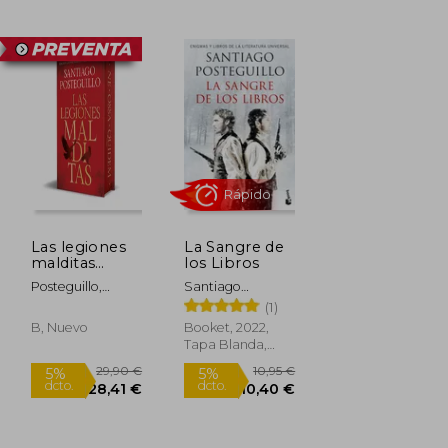
12,95 €
29,90 €
5%
5%
dcto.
dcto.
12,30 €
28,41 €
Las legiones
La Sangre de
malditas
los Libros
(Trilogía
Posteguillo,
Santiago
Africanus 2)
Santiago
Posteguillo
(1)
(en spa)
B, Nuevo
Booket, 2022,
Tapa Blanda,
Nuevo