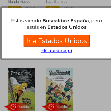
Blanda, Nuevo
Tapa Blanda,
Nuevo
Estás viendo
Buscalibre España
, pero
Disponible
estás en
Estados Unidos
Usado
en Buen
11,95 €
12,95 €
5%
5%
Estado a
Ir a Estados Unidos
dcto.
dcto.
11,35 €
12,30 €
11,74 €
.
Comprar Usado
Me quedo aquí
Rápido
Rápido