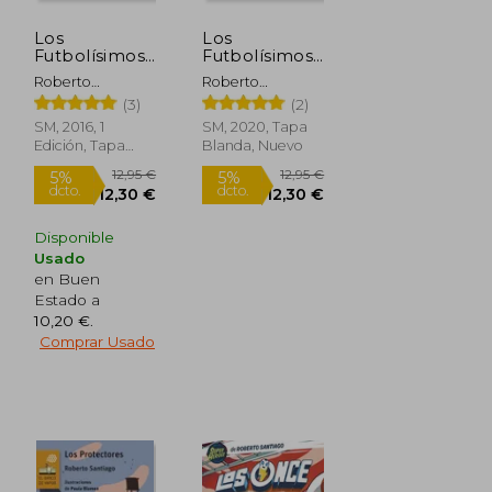
Los
Los
Futbolísimos
Futbolísimos
10. El Misterio
17: El Misterio
Roberto
Roberto
del Tesoro
de las Botas
Santiago
Santiago
(3)
(2)
Pirata
Mágicas
SM, 2016, 1
SM, 2020, Tapa
Edición, Tapa
Blanda, Nuevo
Blanda, Nuevo
12,95 €
5,50 €
5%
5%
dcto.
dcto.
12,30 €
5,23 €
Disponible
Usado
en Buen
Estado a
10,20 €
.
Comprar Usado