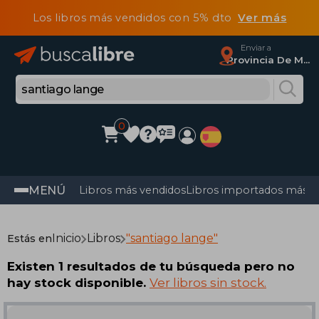
Los libros más vendidos con 5% dto
Ver más
Enviar a
Provincia De Madrid
0
MENÚ
Libros más vendidos
Libros importados más v
Inicio
Libros
"santiago lange"
Estás en
Existen 1 resultados de tu búsqueda pero no
hay stock disponible.
Ver libros sin stock.