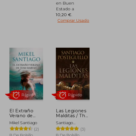
en Buen
Estado a
10,20 €
.
Comprar Usado
Rápido
Rápido
El Extraño
Las Legiones
Verano de
Malditas / The
tom Harvey
Cursed
15,95 €
12,95 €
Mikel Santiago
Santiago
5%
5%
Legions
dcto.
dcto.
15,15 €
12,30 €
Posteguillo
(2)
(3)
B De Bolsillo,
B De Bolsillo,