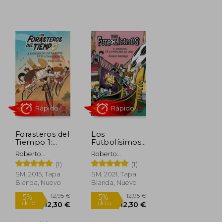
12,95 €
9,95 €
5%
5%
dcto.
dcto.
12,30 €
9,45 €
Forasteros del
Los
Tiempo 1:
Futbolísimos
Aventura de
20: El Misterio
Roberto
Roberto
los Balbuena
de la Máscara
Santiago
Santiago
(1)
(1)
en el Lejano
de oro
Oeste
SM, 2015, Tapa
SM, 2021, Tapa
Blanda, Nuevo
Blanda, Nuevo