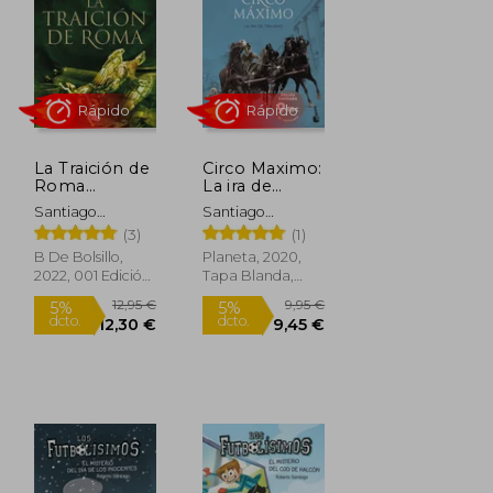
La Traición de
Circo Maximo:
Roma
La ira de
(Trilogía
Trajano
Santiago
Santiago
Africanus 3)
Posteguillo
Posteguillo
(3)
(1)
B De Bolsillo,
Planeta, 2020,
2022, 001 Edición,
Tapa Blanda,
Tapa Blanda,
Nuevo
Nuevo
Rápido
Rápido