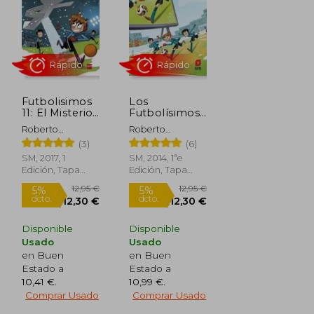
10,95 €
12,95 €
5%
5%
dcto.
dcto.
10,40 €
12,30 €
Futbolisimos
Los
11: El Misterio
Futbolísimos
del dia de los
4. El Misterio
Roberto
Roberto
Inocentes
del ojo de
Santiago
Santiago
(3)
(6)
Halcón
SM, 2017, 1
SM, 2014, 1ªe
Edición, Tapa
Edición, Tapa
Blanda, Nuevo
Blanda, Nuevo
Disponible
Disponible
Usado
Usado
en Buen
en Buen
Estado a
Estado a
10,41 €
.
10,99 €
.
Rápido
Rápido
Comprar Usado
Comprar Usado