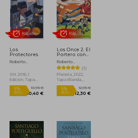
Los
Los Once 2. El
Protectores
Portero con
Rápido
Rápido
los Brazos
Roberto
Roberto
mas Largos
Santiago
Santiago
(3)
del Mundo
SM, 2016, 1
Planeta, 2022,
Edición, Tapa
Tapa Blanda,
Blanda, Nuevo
Nuevo
12,95 €
12,95 €
5%
5%
dcto.
dcto.
12,30 €
12,30 €