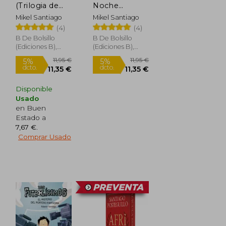
(Trilogia de
Noche
Illumbe 1)
(Trilogia de
Mikel Santiago
Mikel Santiago
Illumbe 2)
(4)
(4)
B De Bolsillo
B De Bolsillo
(Ediciones B),
(Ediciones B),
2022, 1 Edición,
2022, 1 Edición,
Tapa Blanda,
Tapa Blanda,
Nuevo
Nuevo
Disponible
Usado
en Buen
Estado a
Rápido
Rápido
7,67 €
.
Comprar Usado
11,95 €
11,95 €
5%
5%
dcto.
dcto.