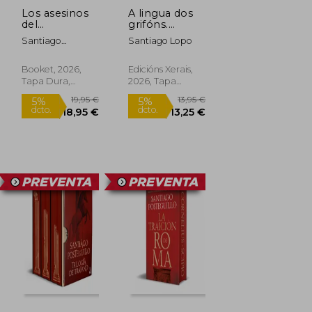
Los asesinos
A lingua dos
del
grifóns.
emperador.
Premio Jules
Santiago
Santiago Lopo
Edicin
Verne de
Posteguillo
especial con
Literatura
cantos
Xuvenil 2026
Booket, 2026,
Edicións Xerais,
decorados.
(en Gallego)
Tapa Dura,
2026, Tapa
Triloga de
Nuevo
Blanda, Nuevo
Trajano, 1
19,95 €
13,95 €
5%
5%
dcto.
dcto.
18,95 €
13,25 €