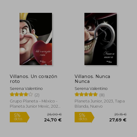
16,56 €
21,36
5%
5%
dcto.
dcto.
15,73 €
20,29
Villanos. Un corazón
Villanos. Nunca
roto
Nunca
Serena Valentino
Serena Valentino
(2)
(8)
Grupo Planeta – México -
Planeta Junior, 2023, Tapa
Planeta Junior Mexic, 2026,
Blanda, Nuevo
Tapa Blanda, Nuevo