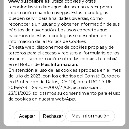
www.buscalibre.es
, utiliza cookies y otras
tecnologías similares que almacenan y recuperan
información cuando navegas. Estas tecnologías
pueden servir para finalidades diversas, como
Vender Libros en Buscalibre
reconocer a un usuario y obtener información de sus
hábitos de navegación. Los usos concretos que
Aviso legal
hacemos de estas tecnologías se describen en la
Políticas de Envío y Devolución
información de la Política de Cookies.
Política de Privacidad
En esta web, disponemos de cookies propias y de
terceros para el acceso y registro al formulario de los
Cómo Comprar
usuarios. La información sobre las cookies la recibirá
Nuestras Formas de Pago
en el Botón de
Más Información.
Opiniones de Clientes
En atención al uso de las cookies aprobada en el mes
Seguridad Redes Sociales
de julio de 2023, con los criterios del Comité Europeo
Términos y Condiciones de Uso
en Protección de Datos, (CEPD), por el RGPD-UE-
Condiciones de Venta
2016/679, LSSI-CE-2002/21/CE, actualización,
Gastos de Envío
23/01/2025, solicitamos su consentimiento para el uso
Blog
de cookies en nuestra web/App.
Lista de autores
Incentivo a la Lectura
Más Información
Aceptar
Rechazar
Libros Recomendados