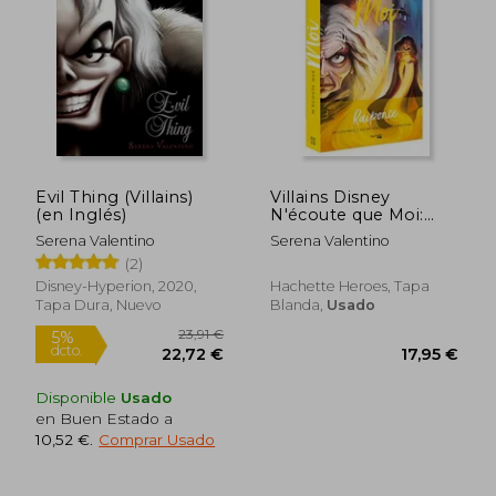
15,00 €
15,00
5%
5%
dcto.
dcto.
14,25 €
14,25
Evil Thing (Villains)
Villains Disney
(en Inglés)
N'écoute que Moi:
L'histoire de Mère
Serena Valentino
Serena Valentino
Gothel (en Francés)
(2)
Disney-Hyperion, 2020,
Hachette Heroes, Tapa
Tapa Dura, Nuevo
Blanda,
Usado
Disponible
Usado
en Buen Estado a
10,52 €
.
Comprar Usado