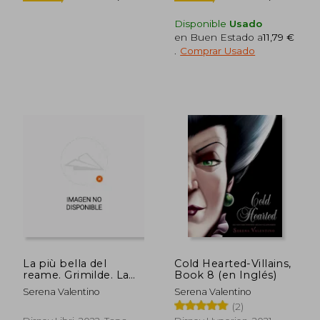
Disponible
Usado
en Buen Estado a
11,79 €
.
Comprar Usado
La più bella del
Cold Hearted-Villains,
23,15 €
23,15
5%
5%
reame. Grimilde. La
Book 8 (en Inglés)
dcto.
dcto.
21,99 €
21,99
vera storia (en
Serena Valentino
Serena Valentino
Italiano)
(2)