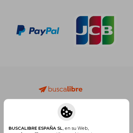
17,40 €
5%
dcto.
16,53 €
¡Descárgate la App GRATIS!
BUSCALIBRE ESPAÑA SL
, en su Web,