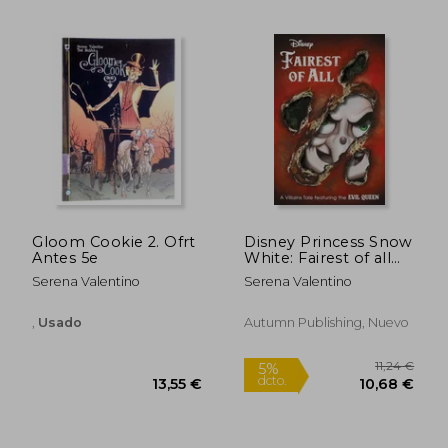
26,00 €
29,15
5%
5%
dcto.
dcto.
24,70 €
27,69
Gloom Cookie 2. Ofrt
Disney Princess Snow
Antes 5e
White: Fairest of all
(Villain Tales) (en
Serena Valentino
Serena Valentino
Inglés)
,
Usado
Autumn Publishing, Nuevo