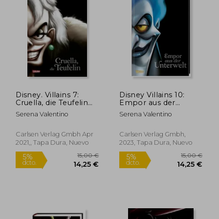
Disney. Villains 7:
Disney Villains 10:
Cruella, die Teufelin
Empor aus der
(en Alemán)
Unterwelt (en
Serena Valentino
Serena Valentino
Alemán)
Carlsen Verlag Gmbh Apr
Carlsen Verlag Gmbh,
2021,, Tapa Dura, Nuevo
2023, Tapa Dura, Nuevo
15,00 €
15,00
5%
5%
dcto.
dcto.
14,25 €
14,25