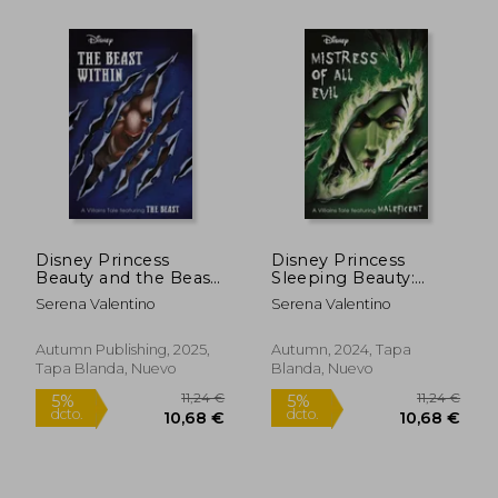
11,24
5%
dcto.
13,55 €
10,68
Disney Princess
Disney Princess
Beauty and the Beast:
Sleeping Beauty:
The Beast Within (en
Mistress of all Evil (en
Serena Valentino
Serena Valentino
Inglés)
Inglés)
Autumn Publishing, 2025,
Autumn, 2024, Tapa
Tapa Blanda, Nuevo
Blanda, Nuevo