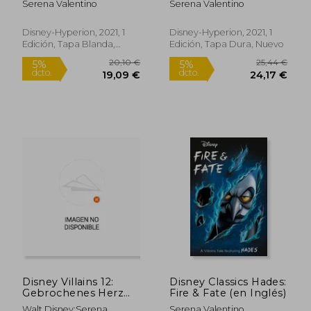
Serena Valentino
Serena Valentino
Disney-Hyperion, 2021, 1
Disney-Hyperion, 2021, 1
Edición, Tapa Blanda,
Edición, Tapa Dura, Nuevo
Nuevo
9,00 €
25,44
5%
5%
dcto.
dcto.
8,55 €
24,17
Disney Villains 12:
Disney Classics Hades:
Gebrochenes Herz
Fire & Fate (en Inglés)
(Villains "Herzkönigin"
Walt Disney;Serena
Serena Valentino