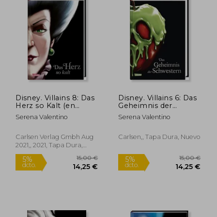
Disney. Villains 8: Das
Disney. Villains 6: Das
Herz so Kalt (en
Geheimnis der
Alemán)
Schwestern: Die
Serena Valentino
Serena Valentino
Geschichte der
Gemeinsten
Schwestern der Welt
Carlsen Verlag Gmbh Aug
Carlsen,, Tapa Dura, Nuevo
(6) (en Alemán)
2021,, 2021, Tapa Dura,
Nuevo
14,00 €
14,00
5%
5%
dcto.
dcto.
13,30 €
13,30