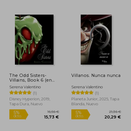
5%
5%
dcto.
dcto.
17,58 €
17,58
The Odd Sisters-
Villanos. Nunca nunca
Villains, Book 6 (en
Inglés)
Serena Valentino
Serena Valentino
(1)
(1)
Disney Hyperion, 2019,
Planeta Junior, 2025, Tapa
Tapa Dura, Nuevo
Blanda, Nuevo