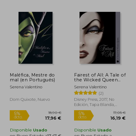
15,00 €
23,15
5%
5%
dcto.
dcto.
14,25 €
21,99
Maléfica, Mestre do
Fairest of All: A Tale of
mal (en Portugués)
the Wicked Queen
(en Inglés)
Serena Valentino
Serena Valentino
(2)
Dom Quixote, Nuevo
Disney Press, 2017, No
Edición, Tapa Blanda,
Nuevo
Disponible
Usado
Disponible
Usado
en Buen Estado a
17,47 €
en Buen Estado a