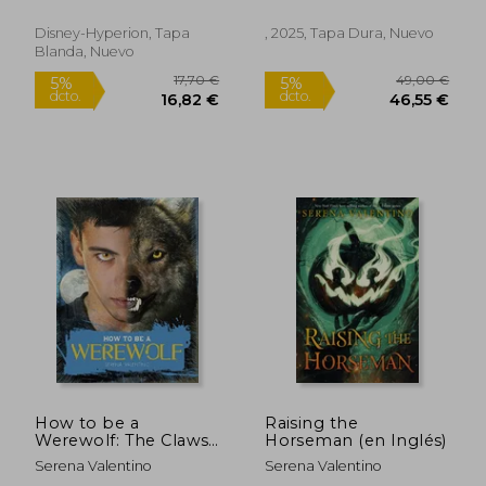
Kurtz
düsteren Dark-
Fantasy-Setting (en
Disney-Hyperion, Tapa
, 2025, Tapa Dura, Nuevo
Alemán)
Blanda, Nuevo
20,10 €
25,44
5%
5%
dcto.
dcto.
19,09 €
24,17
How to be a
Raising the
Werewolf: The Claws-
Horseman (en Inglés)
On Guide for the
Serena Valentino
Serena Valentino
Modern Lycanthrope