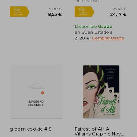
Dura, Nuevo
Disponible
Usado
24,50 €
23,15
5%
5%
en Buen Estado a
dcto.
dcto.
23,28 €
21,99
21,20 €
.
Comprar Usado
gloom cookie # 5
Fairest of All: A
Villains Graphic Novel