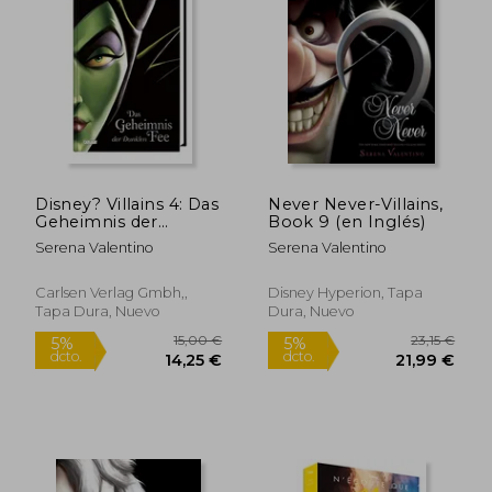
Disney? Villains 4: Das
Never Never-Villains,
Geheimnis der
Book 9 (en Inglés)
Dunklen Fee: Das
Serena Valentino
Serena Valentino
Märchen von
Dornröschen (4) (en
Alemán)
Carlsen Verlag Gmbh,,
Disney Hyperion, Tapa
Tapa Dura, Nuevo
Dura, Nuevo