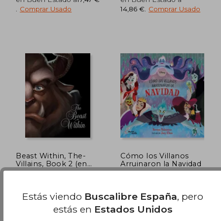
.
Comprar Usado
14,86 €
.
Comprar Usado
23,91 €
5%
dcto.
22,72 €
17,95
Beast Within, The-
Cómo los Villanos
Villains, Book 2 (en
Arruinaron la Navidad
Inglés)
Serena Valentino
Serena Valentino
(2)
Estás viendo
Buscalibre España
, pero
Disney Press, Tapa Dura,
Planeta, Tapa Blanda,
Nuevo
Nuevo
estás en
Estados Unidos