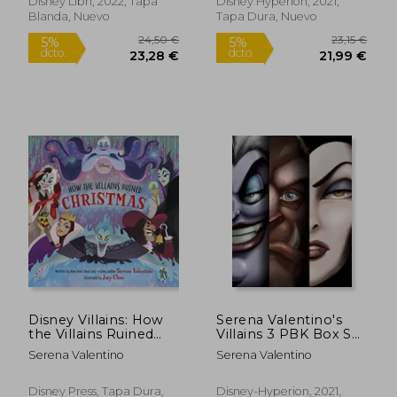
Disney Libri, 2022, Tapa
Disney Hyperion, 2021,
Blanda, Nuevo
Tapa Dura, Nuevo
Disney Villains: How
Serena Valentino's
the Villains Ruined
Villains 3 PBK Box Set
Christmas (en Inglés)
(en Inglés)
Serena Valentino
Serena Valentino
23,91 €
23,91
5%
5%
dcto.
dcto.
22,72 €
22,72
Disney Press, Tapa Dura,
Disney-Hyperion, 2021,