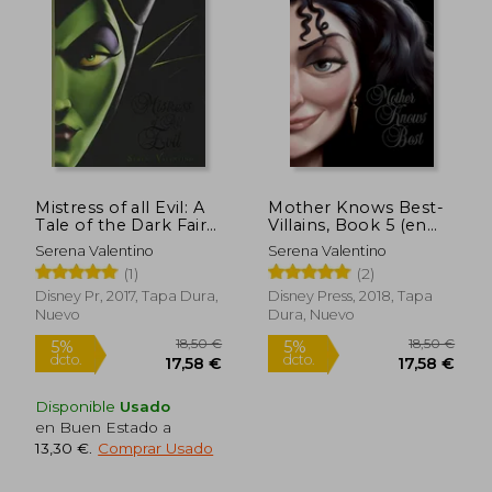
Mistress of all Evil: A
Mother Knows Best-
Tale of the Dark Fairy
Villains, Book 5 (en
(Villains, 4) (en Inglés)
Inglés)
Serena Valentino
Serena Valentino
(1)
(2)
Disney Pr, 2017, Tapa Dura,
Disney Press, 2018, Tapa
Nuevo
Dura, Nuevo
Disponible
Usado
en Buen Estado a
13,30 €
.
Comprar Usado
18,50 €
18,50