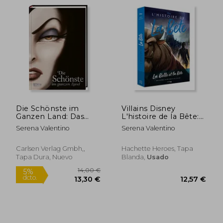
Die Schönste im
Villains Disney
Ganzen Land: Das
L'histoire de la Bête:
Märchen von
La Belle et la Bête (en
Serena Valentino
Serena Valentino
Schneewittchen und
Francés)
der Bösen Königin -
14,00
5%
Disneys Villains (en
Carlsen Verlag Gmbh,,
Hachette Heroes, Tapa
dcto.
12,57 €
13,30
Alemán)
Tapa Dura, Nuevo
Blanda,
Usado