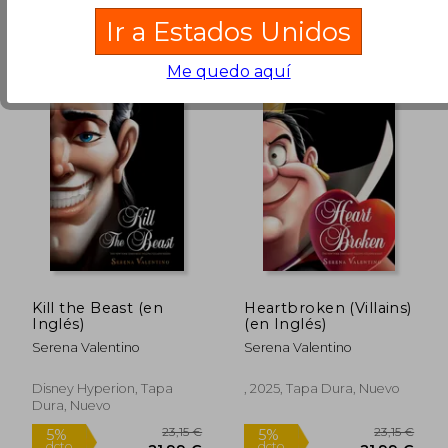
Ir a Estados Unidos
Me quedo aquí
18,90 €
17,05
5%
5%
dcto.
dcto.
17,96 €
16,19
Kill the Beast (en
Heartbroken (Villains)
Inglés)
(en Inglés)
Serena Valentino
Serena Valentino
Disney Hyperion, Tapa
, 2025, Tapa Dura, Nuevo
Dura, Nuevo