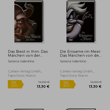
Das Biest in Ihm: Das
Die Einsame im Meer:
Märchen von der
Das Märchen von der
Schönen und dem
Meerjungfrau Arielle -
Serena Valentino
Serena Valentino
Prinzen - Disneys
Disneys Villains (en
Villains (en Alemán)
Alemán)
Carlsen Verlag Gmbh,,
Carlsen Verlag Gmbh,,
Tapa Dura, Nuevo
Tapa Dura, Nuevo
14,00 €
5%
dcto.
13,30 €
12,57