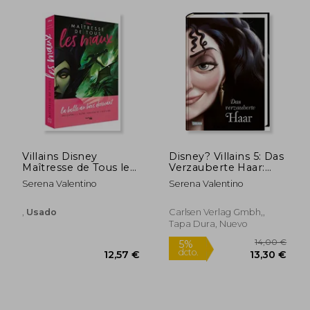
Villains Disney
Disney? Villains 5: Das
Maîtresse de Tous les
Verzauberte Haar:
11,24 €
11,24
5%
5%
Maux: La Belle au Bois
Das Märchen von
dcto.
dcto.
Serena Valentino
Serena Valentino
10,68 €
10,68
Dormant (en Francés)
Rapunzel und Ihrer
Stiefmutter - Disneys
Villains (5) (en
,
Usado
Carlsen Verlag Gmbh,,
Alemán)
Tapa Dura, Nuevo