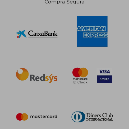
Compra Segura
21,00 €
22,39
5%
5%
dcto.
dcto.
19,95 €
21,27