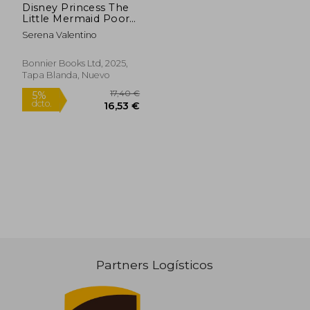
Disney Princess The
Little Mermaid Poor
Unfortunate Soul (en
Serena Valentino
Inglés)
Bonnier Books Ltd, 2025,
Tapa Blanda, Nuevo
Partners Logísticos
17,70 €
49,00
5%
5%
dcto.
dcto.