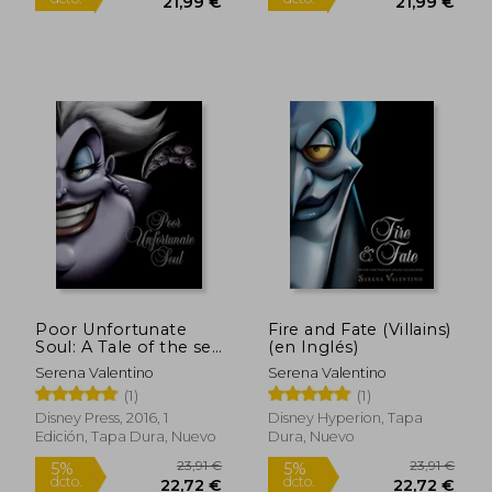
Poor Unfortunate
Fire and Fate (Villains)
Soul: A Tale of the sea
(en Inglés)
Witch (en Inglés)
23,15 €
13,43
Serena Valentino
Serena Valentino
5%
5%
dcto.
dcto.
21,99 €
12,76
(1)
(1)
Disney Press, 2016, 1
Disney Hyperion, Tapa
Edición, Tapa Dura, Nuevo
Dura, Nuevo