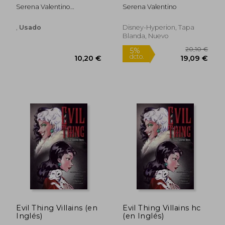
(en Inglés)
Serena Valentino
Serena Valentino
Dibujante: Ted Naifeh
,
Usado
Disney-Hyperion, Tapa
Blanda, Nuevo
21,62 €
32,57
5%
5%
dcto.
dcto.
20,54 €
30,94
Evil Thing Villains (en
Evil Thing Villains hc
Inglés)
(en Inglés)