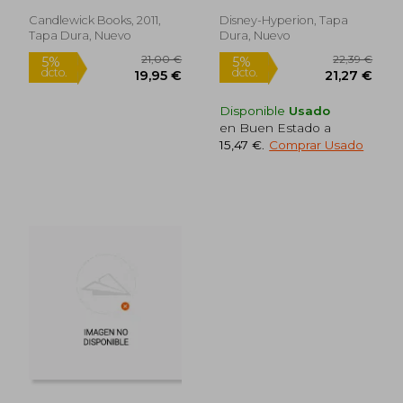
(en Inglés)
Candlewick Books, 2011,
Disney-Hyperion, Tapa
Tapa Dura, Nuevo
Dura, Nuevo
Disponible
Usado
en Buen Estado a
15,47 €
.
Comprar Usado
15,00 €
17,40
5%
5%
dcto.
dcto.
14,25 €
16,53