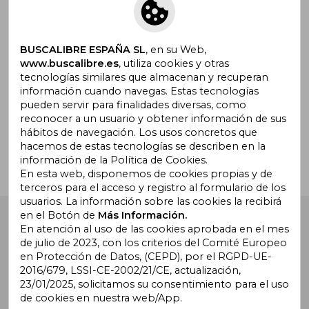
Suscríbete para recibir ofertas y
promociones
BUSCALIBRE ESPAÑA SL
, en su Web,
www.buscalibre.es
, utiliza cookies y otras
tecnologías similares que almacenan y recuperan
información cuando navegas. Estas tecnologías
pueden servir para finalidades diversas, como
¿Necesitas ayuda?
reconocer a un usuario y obtener información de sus
hábitos de navegación. Los usos concretos que
hacemos de estas tecnologías se describen en la
Ir a Centro de Soporte
información de la Política de Cookies.
En esta web, disponemos de cookies propias y de
terceros para el acceso y registro al formulario de los
usuarios. La información sobre las cookies la recibirá
en el Botón de
Más Información.
Buscalibre España
. Calle Energía, 65, Nave 3 (08940),
Cornellà de Llobregat, Barcelona. Derechos Reservados.
En atención al uso de las cookies aprobada en el mes
de julio de 2023, con los criterios del Comité Europeo
en Protección de Datos, (CEPD), por el RGPD-UE-
2016/679, LSSI-CE-2002/21/CE, actualización,
23/01/2025, solicitamos su consentimiento para el uso
de cookies en nuestra web/App.
Buscalibre Argentina
|
Buscalibre Chile
|
Buscalibre