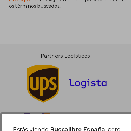
los términos buscados..
18,95 €
5%
dcto.
18,00 €
Partners Logísticos
Estás viendo
Buscalibre España
, pero