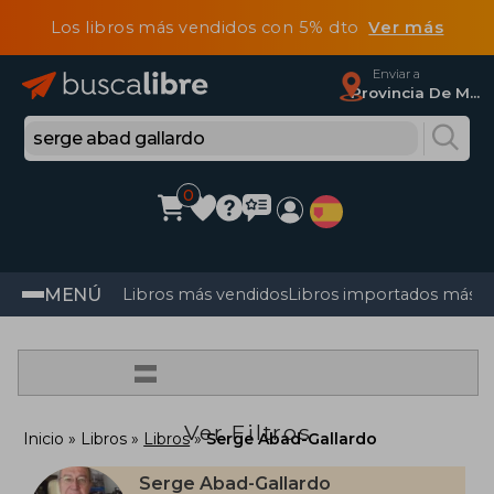
Los libros más vendidos con 5% dto
Ver más
Enviar a
Provincia De Madrid
0
MENÚ
Libros más vendidos
Libros importados más v
=
Ver Filtros
Inicio
Libros
Libros
Serge Abad-Gallardo
Serge Abad-Gallardo