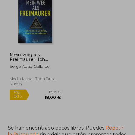
5%
5%
dcto.
dcto.
17,10 €
21,40
Mein weg als
Freimaurer: Ich
Diente Luzifer, Ohne
Serge Abad-Gallardo
es zu Wissen (en
Alemán)
Media Maria,, Tapa Dura,
Nuevo
Se han encontrado pocos libros. Puedes
Repetir
la Búsqueda
sin exigir que estén presentes todos