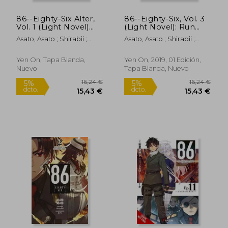
dcto.
15,43 €
13,70
86--Eighty-Six Alter,
86--Eighty-Six, Vol. 3
Vol. 1 (Light Novel)
(Light Novel): Run
(en Inglés)
Through the
Asato, Asato ; Shirabii ;
Asato, Asato ; Shirabii ;
Battlefront (Finish)
Lempert, Roman
Lempert, Roman
(en Inglés)
Yen On, Tapa Blanda,
Yen On, 2019, 01 Edición,
Nuevo
Tapa Blanda, Nuevo