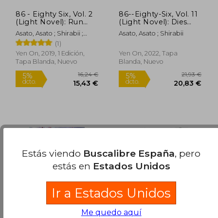
86 - Eighty Six, Vol. 2
86--Eighty-Six, Vol. 11
16,24 €
16,24
5%
5%
(Light Novel): Run
(Light Novel): Dies
dcto.
dcto.
15,43 €
15,43
Through the
Passionis (86--Eighty-
Asato, Asato ; Shirabii ;
Asato, Asato ; Shirabii
Battlefront (Start) (en
Six (Light Novel), 11)
Lempert, Roman
(1)
Inglés)
(en Inglés)
Yen On, 2019, 1 Edición,
Yen On, 2022, Tapa
Tapa Blanda, Nuevo
Blanda, Nuevo
Estás viendo
Buscalibre España
, pero
estás en
Estados Unidos
Ir a Estados Unidos
Me quedo aquí