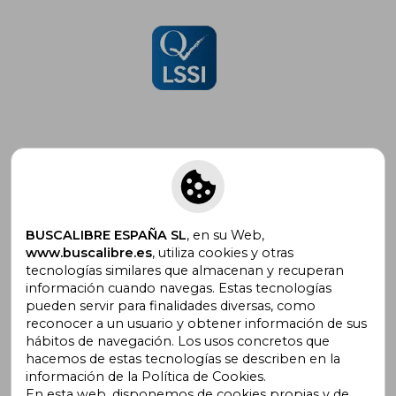
Suscríbete para recibir ofertas y
promociones
BUSCALIBRE ESPAÑA SL
, en su Web,
www.buscalibre.es
, utiliza cookies y otras
tecnologías similares que almacenan y recuperan
información cuando navegas. Estas tecnologías
pueden servir para finalidades diversas, como
¿Necesitas ayuda?
reconocer a un usuario y obtener información de sus
hábitos de navegación. Los usos concretos que
hacemos de estas tecnologías se describen en la
Ir a Centro de Soporte
información de la Política de Cookies.
En esta web, disponemos de cookies propias y de