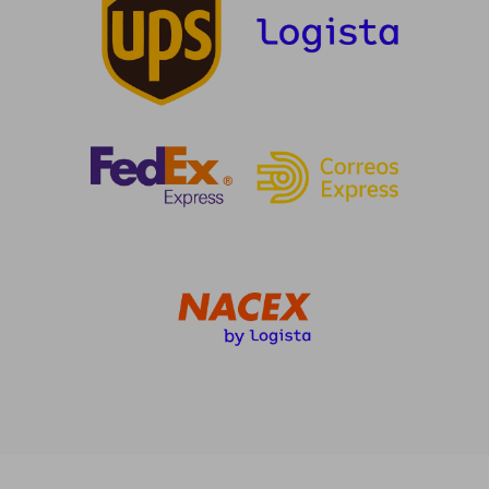
19,64 €
5%
dcto.
18,66 €