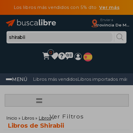
Los libros más vendidos con 5% dto
Ver más
Enviar a
Provincia De Madrid
0
MENÚ
Libros más vendidos
Libros importados más v
=
Ver Filtros
Inicio
Libros
Libros
Libros de Shirabii