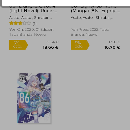
86--Eighty-Six, Vol. 4
86--Eighty-Six, Vol. 3
(Light Novel): Under
(Manga) (86--Eighty-
Pressure (86--Eighty-
Six (Manga)) (en
Asato, Asato ; Shirabii ;
Asato, Asato ; Shirabii ;
Six (Light Novel), 4)
Inglés)
16,24 €
21,93
5%
5%
Lempert, Roman
Yoshihara, Motoki
(1)
(en Inglés)
dcto.
dcto.
15,43 €
20,83
Yen On, 2020, 01 Edición,
Yen Press, 2022, Tapa
Tapa Blanda, Nuevo
Blanda, Nuevo