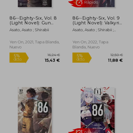
86--Eighty-Six, Vol. 8
86--Eighty-Six, Vol. 9
(Light Novel): Gun
(Light Novel): Valkyrie
Smoke on the Water
has Landed (86--
Asato, Asato ; Shirabii
Asato, Asato ; Shirabii ;
(86--Eighty-Six (Light
Eighty-Six (Light
Lempert, Roman
Novel), 8) (en Inglés)
Novel), 9) (en Inglés)
Yen On, 2021, Tapa Blanda,
Yen On, 2022, Tapa
Rápido
Nuevo
Blanda, Nuevo
16,24 €
12,50
5%
5%
dcto.
dcto.
15,43 €
11,88