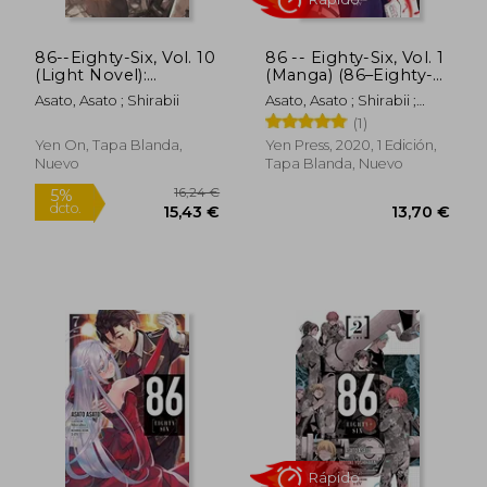
86--Eighty-Six, Vol. 10
86 -- Eighty-Six, Vol. 1
(Light Novel):
(Manga) (86–Eighty-
Fragmental Neoteny
Six, 1) (en Inglés)
Asato, Asato ; Shirabii
Asato, Asato ; Shirabii ;
(86--Eighty-Six (Light
Yoshihara, Motoki
(1)
Novel), 10) (en Inglés)
Yen On, Tapa Blanda,
Yen Press, 2020, 1 Edición,
Nuevo
Tapa Blanda, Nuevo
Rápido
16,24 €
5%
dcto.
15,43 €
13,70