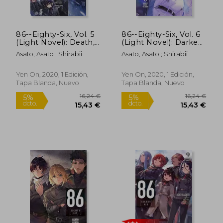
86--Eighty-Six, Vol. 5
86--Eighty-Six, Vol. 6
(Light Novel): Death,
(Light Novel): Darkest
be not Proud (86--
Before the Dawn (86-
Asato, Asato ; Shirabii
Asato, Asato ; Shirabii
Eighty-Six (Light
-Eighty-Six (Light
Novel), 5) (en Inglés)
Novel), 6) (en Inglés)
Yen On, 2020, 1 Edición,
Yen On, 2020, 1 Edición,
Tapa Blanda, Nuevo
Tapa Blanda, Nuevo
16,24 €
16,24
5%
5%
dcto.
dcto.
15,43 €
15,43