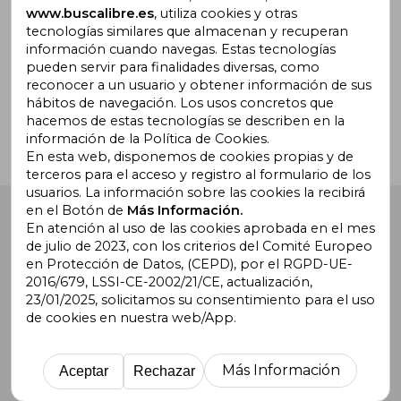
www.buscalibre.es
, utiliza cookies y otras
tecnologías similares que almacenan y recuperan
información cuando navegas. Estas tecnologías
pueden servir para finalidades diversas, como
¿Necesitas ayuda?
reconocer a un usuario y obtener información de sus
hábitos de navegación. Los usos concretos que
hacemos de estas tecnologías se describen en la
Ir a Centro de Soporte
información de la Política de Cookies.
En esta web, disponemos de cookies propias y de
terceros para el acceso y registro al formulario de los
usuarios. La información sobre las cookies la recibirá
en el Botón de
Más Información.
Buscalibre España
. Calle Energía, 65, Nave 3 (08940),
Cornellà de Llobregat, Barcelona. Derechos Reservados.
En atención al uso de las cookies aprobada en el mes
de julio de 2023, con los criterios del Comité Europeo
en Protección de Datos, (CEPD), por el RGPD-UE-
2016/679, LSSI-CE-2002/21/CE, actualización,
23/01/2025, solicitamos su consentimiento para el uso
de cookies en nuestra web/App.
Buscalibre Argentina
|
Buscalibre Chile
|
Buscalibre
Colombia
|
Buscalibre Ecuador
|
Buscalibre España
|
Buscalibre Uruguay
|
Buscalibre México
|
Buscalibre
Más Información
Aceptar
Rechazar
Perú
|
Buscalibre Estados Unidos
|
Buscalibre Otros
Países
|
Bookdelivery Reino Unido