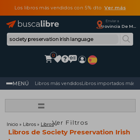
Los libros más vendidos con 5% dto
Ver más
Enviar a
Provincia De Madrid
0
MENÚ
Libros más vendidos
Libros importados más v
=
Ver Filtros
Inicio
Libros
Libros
Libros de Society Preservation Irish