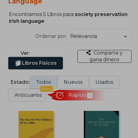
Language
Encontramos 5 Libros para
society preservation
irish language
Ordenar por
Comparte y
Ver:
gana dinero
Libros Físicos
Estado:
Todos
Nuevos
Usados
Nuevo
Anticuarios
Rápido