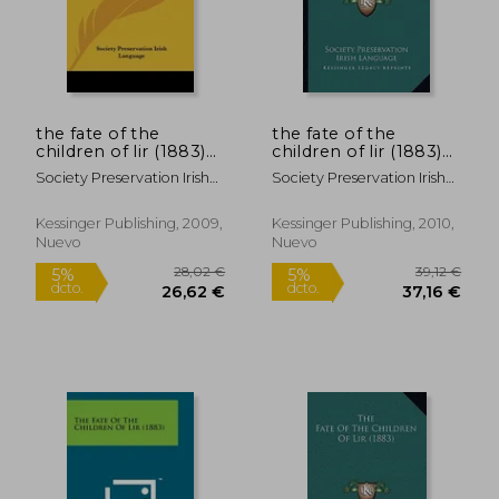
the fate of the
the fate of the
children of lir (1883)
children of lir (1883)
(en Inglés)
(en Inglés)
Society Preservation Irish
Society Preservation Irish
Language, Pre
Language
Kessinger Publishing, 2009,
Kessinger Publishing, 2010,
Nuevo
Nuevo
28,02 €
39,12
5%
5%
dcto.
dcto.
26,62 €
37,16