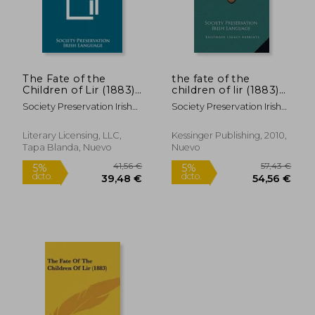
The Fate of the
the fate of the
Children of Lir (1883)
children of lir (1883)
(en Inglés)
(en Inglés)
Society Preservation Irish
Society Preservation Irish
Language
Language
Literary Licensing, LLC,
Kessinger Publishing, 2010,
Tapa Blanda, Nuevo
Nuevo
41,56 €
57,43
5%
5%
dcto.
dcto.
39,48 €
54,56