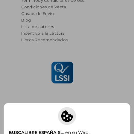
Términos y Condiciones de Uso
Condiciones de Venta
Gastos de Envío
Blog
Lista de autores
Incentivo a la Lectura
Libros Recomendados
Suscríbete para recibir ofertas y
promociones
BUSCALIBRE ESPAÑA SL
, en su Web,