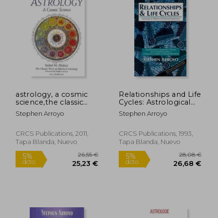
astrology, a cosmic
Relationships and Life
science,the classic
Cycles: Astrological
work on spiritual
Patterns of Personal
Stephen Arroyo
Stephen Arroyo
astrology (en Inglés)
Experience (en
Inglés)
CRCS Publications, 2011,
CRCS Publications, 1993,
Tapa Blanda, Nuevo
Tapa Blanda, Nuevo
22,88 €
26,17
5%
5%
dcto.
dcto.
21,73 €
24,86