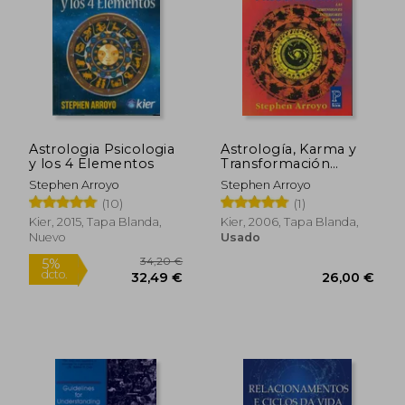
37,23
5%
dcto.
76,05 €
35,37
Astrologia Psicologia
Astrología, Karma y
y los 4 Elementos
Transformación
(Pronostico
Stephen Arroyo
Stephen Arroyo
(10)
(1)
Kier, 2015, Tapa Blanda,
Kier, 2006, Tapa Blanda,
Nuevo
Usado