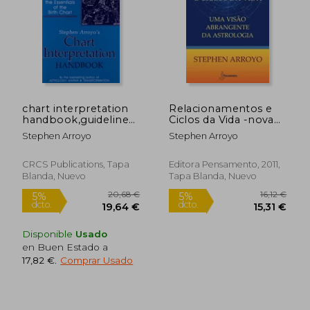
34,20 €
5%
dcto.
32,49 €
26,00
chart interpretation
Relacionamentos e
handbook,guidelines
Ciclos da Vida -nova
for understanding the
Edicao (en
Stephen Arroyo
Stephen Arroyo
essentials of the birth
Portugués)
chart (en Inglés)
CRCS Publications, Tapa
Editora Pensamento, 2011,
Blanda, Nuevo
Tapa Blanda, Nuevo
Disponible
Usado
en Buen Estado a
17,82 €
.
Comprar Usado