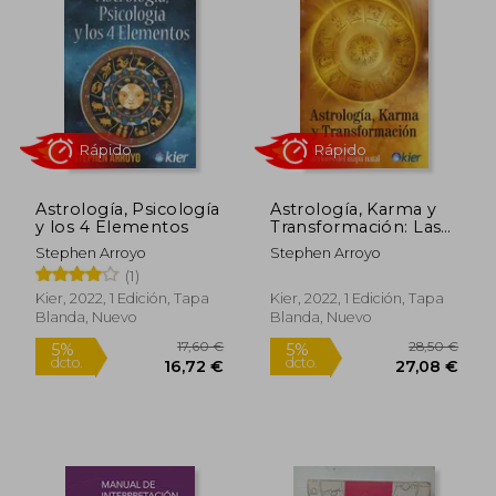
astrología en cuatro universidades de los
Estados Unidos.
Se le considera dentro del 5% superior en
su campo.
Astrología, Psicología
Astrología, Karma y
y los 4 Elementos
Transformación: Las
Dimensiones
Stephen Arroyo
Stephen Arroyo
Interiores del Mapa
(1)
Rápido
Rápido
Natal
Kier, 2022, 1 Edición, Tapa
Kier, 2022, 1 Edición, Tapa
Blanda, Nuevo
Blanda, Nuevo
17,60 €
28,50