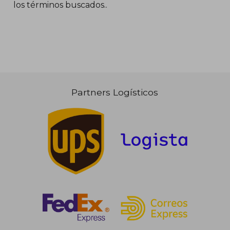
los términos buscados..
32,00 €
30,74
5%
5%
dcto.
dcto.
30,40 €
29,20
Partners Logísticos