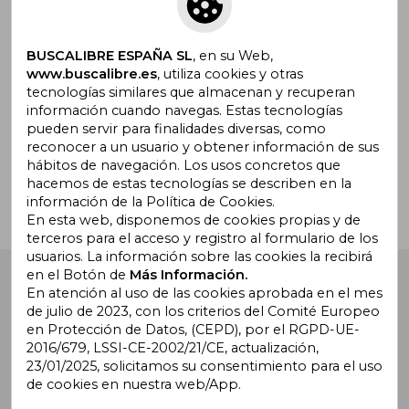
Suscríbete para recibir ofertas y
promociones
BUSCALIBRE ESPAÑA SL
, en su Web,
www.buscalibre.es
, utiliza cookies y otras
tecnologías similares que almacenan y recuperan
información cuando navegas. Estas tecnologías
pueden servir para finalidades diversas, como
¿Necesitas ayuda?
reconocer a un usuario y obtener información de sus
hábitos de navegación. Los usos concretos que
hacemos de estas tecnologías se describen en la
Ir a Centro de Soporte
información de la Política de Cookies.
En esta web, disponemos de cookies propias y de
terceros para el acceso y registro al formulario de los
usuarios. La información sobre las cookies la recibirá
en el Botón de
Más Información.
Buscalibre España
. Calle Energía, 65, Nave 3 (08940),
Cornellà de Llobregat, Barcelona. Derechos Reservados.
En atención al uso de las cookies aprobada en el mes
de julio de 2023, con los criterios del Comité Europeo
en Protección de Datos, (CEPD), por el RGPD-UE-
2016/679, LSSI-CE-2002/21/CE, actualización,
23/01/2025, solicitamos su consentimiento para el uso
de cookies en nuestra web/App.
Buscalibre Argentina
|
Buscalibre Chile
|
Buscalibre