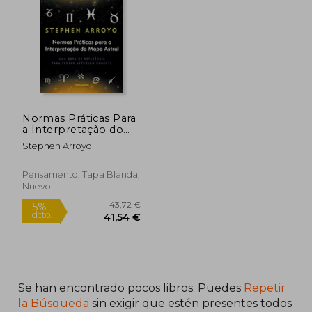
20,00 €
5%
dcto.
19,00 €
25,60
Normas Práticas Para
a Interpretação do
Mapa Astral (en
Stephen Arroyo
Portugués)
Pensamento, Tapa Blanda,
Nuevo
Se han encontrado pocos libros. Puedes
Repetir
la Búsqueda
sin exigir que estén presentes todos