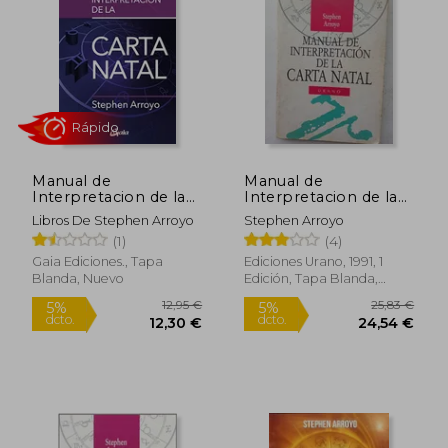
5%
5%
dcto.
dcto.
16,72 €
27,08
Manual de
Manual de
Interpretacion de la
Interpretacion de la
Carta Natal
Carta Natal
Libros De Stephen Arroyo
Stephen Arroyo
(1)
(4)
Gaia Ediciones., Tapa
Ediciones Urano, 1991, 1
Blanda, Nuevo
Edición, Tapa Blanda,
Rápido
Nuevo