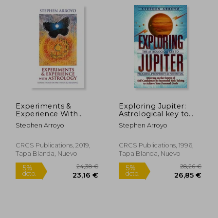
Experiments &
Exploring Jupiter:
Experience With
Astrological key to
Astrology: Reflections
Progress, Prosperity
Stephen Arroyo
Stephen Arroyo
on Methods &
& Potential (en
Meaning (en Inglés)
Inglés)
24,48
5%
CRCS Publications, 2019,
CRCS Publications, 1996,
dcto.
21,71 €
23,25
Tapa Blanda, Nuevo
Tapa Blanda, Nuevo