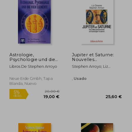
Astrologie,
Jupiter et Saturne:
Psychologie und die
Nouvelles
Vier Elemente. Die
Perspectives de
Libros De Stephen Arroyo
Stephen Arroyo; Liz
Vier Elemente, die
L'astrologie Moderne
Greene
Planeten und die
(en Francés)
Zeichen. (en Alemán)
Neue Erde Gmbh, Tapa
,
Usado
Blanda, Nuevo