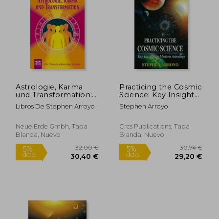
26,55 €
28,08
5%
5%
dcto.
dcto.
25,23 €
26,68
Astrologie, Karma
Practicing the Cosmic
und Transformation:
Science: Key Insights
Die Chancen
in Modern Astrology
Libros De Stephen Arroyo
Stephen Arroyo
Schwieriger Aspekte
(en Inglés)
(en Alemán)
Neue Erde Gmbh, Tapa
Crcs Publications, Tapa
Blanda, Nuevo
Blanda, Nuevo