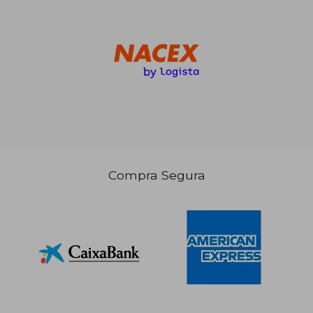
43,72 €
5%
dcto.
41,54 €
Compra Segura