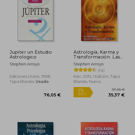
12,95 €
25,83
5%
5%
dcto.
dcto.
12,30 €
24,54
Jupiter un Estudio
Astrología, Karma y
Astrologico
Transformación. Las
Dimensiones
Stephen Arroyo
Stephen Arroyo
Interiores del Mapa
(14)
Natal
Ediciones Urano, 1998,
Kier, 2015, 1 Edición, Tapa
Tapa Blanda,
Usado
Blanda, Nuevo