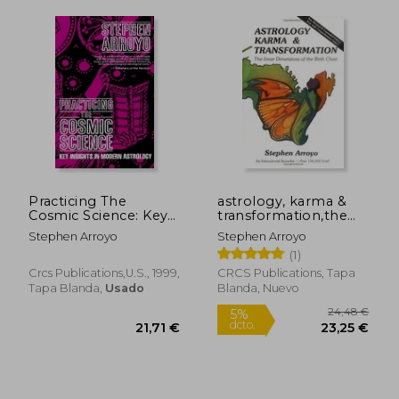
20,68 €
16,1
5%
5%
dcto.
dcto.
19,64 €
15,31
Practicing The
astrology, karma &
Cosmic Science: Key
transformation,the
Insights In Modern
inner dimensions of
Stephen Arroyo
Stephen Arroyo
Astrology (en Inglés)
the birth chart (en
(1)
Inglés)
Crcs Publications,u.s., 1999,
CRCS Publications, Tapa
Tapa Blanda,
Usado
Blanda, Nuevo