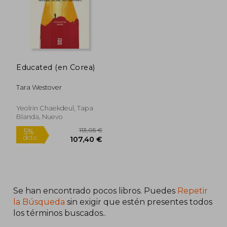
Educated (en Corea)
Tara Westover
Yeolrin Chaekdeul, Tapa
Blanda, Nuevo
31,55 €
23,91
5%
5%
dcto.
dcto.
29,97 €
22,72
Se han encontrado pocos libros. Puedes
Repetir
la Búsqueda
sin exigir que estén presentes todos
los términos buscados..