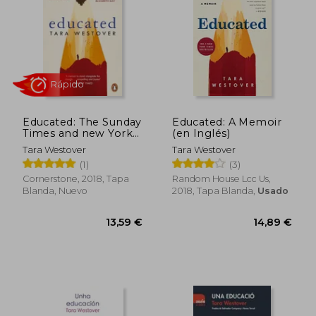
22,90 €
14,00
5%
5%
dcto.
dcto.
21,76 €
13,30
Educated: The Sunday
Educated: A Memoir
Times and new York
(en Inglés)
Times Bestselling
Tara Westover
Tara Westover
Memoir (en Inglés)
(1)
(3)
Cornerstone, 2018, Tapa
Random House Lcc Us,
Blanda, Nuevo
2018, Tapa Blanda,
Usado
Rápido