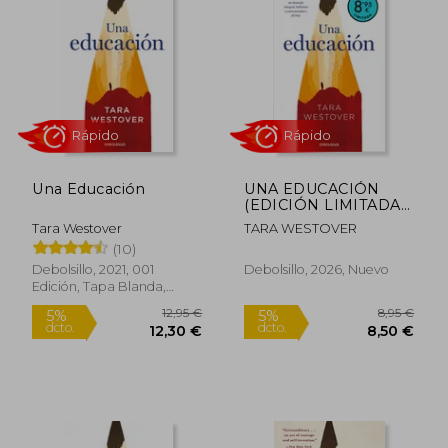
Una Educación
UNA EDUCACIÓN
(EDICIÓN LIMITADA ·
VERANO)
Tara Westover
TARA WESTOVER
(10)
Rápido
Rápido
Debolsillo, 2021, 001
Debolsillo, 2026, Nuevo
Edición, Tapa Blanda,
Nuevo
12,95 €
8,95