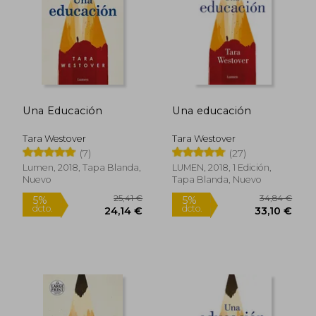
19,50 €
21,90
5%
5%
dcto.
dcto.
18,53 €
20,81
Una Educación
Una educación
Tara Westover
Tara Westover
(7)
(27)
Lumen, 2018, Tapa Blanda,
LUMEN, 2018, 1 Edición,
Nuevo
Tapa Blanda, Nuevo