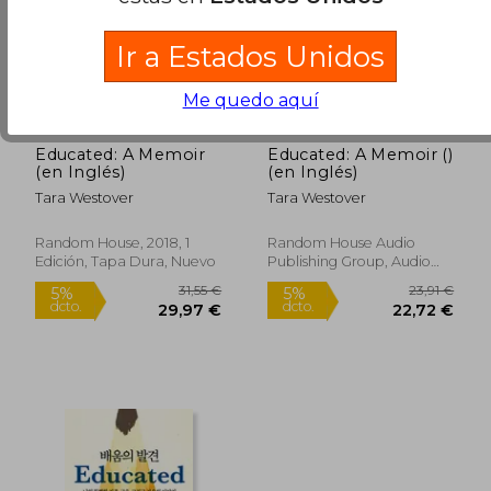
Ir a Estados Unidos
Me quedo aquí
Educated: A Memoir
Educated: A Memoir ()
(en Inglés)
(en Inglés)
Tara Westover
Tara Westover
29,02 €
29,76
5%
5%
dcto.
dcto.
27,57 €
28,27
Random House, 2018, 1
Random House Audio
Edición, Tapa Dura, Nuevo
Publishing Group, Audio
CD, Nuevo