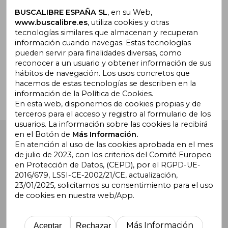
Suscríbete para recibir ofertas y
promociones
BUSCALIBRE ESPAÑA SL
, en su Web,
www.buscalibre.es
, utiliza cookies y otras
tecnologías similares que almacenan y recuperan
información cuando navegas. Estas tecnologías
pueden servir para finalidades diversas, como
¿Necesitas ayuda?
reconocer a un usuario y obtener información de sus
hábitos de navegación. Los usos concretos que
hacemos de estas tecnologías se describen en la
Ir a Centro de Soporte
información de la Política de Cookies.
En esta web, disponemos de cookies propias y de
terceros para el acceso y registro al formulario de los
usuarios. La información sobre las cookies la recibirá
en el Botón de
Más Información.
Buscalibre España
. Calle Energía, 65, Nave 3 (08940),
Cornellà de Llobregat, Barcelona. Derechos Reservados.
En atención al uso de las cookies aprobada en el mes
de julio de 2023, con los criterios del Comité Europeo
en Protección de Datos, (CEPD), por el RGPD-UE-
2016/679, LSSI-CE-2002/21/CE, actualización,
23/01/2025, solicitamos su consentimiento para el uso
de cookies en nuestra web/App.
Buscalibre Argentina
|
Buscalibre Chile
|
Buscalibre
Colombia
|
Buscalibre Ecuador
|
Buscalibre España
|
Buscalibre Uruguay
|
Buscalibre México
|
Buscalibre
Más Información
Aceptar
Rechazar