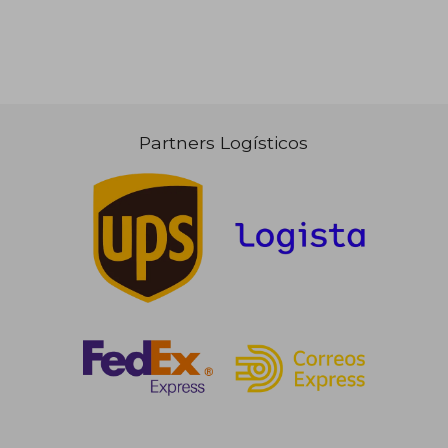
Partners Logísticos
113,05 €
5%
dcto.
107,40 €