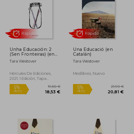
13,59 €
14,89
Unha Educación: 2
Una Educació (en
(Sen Fronteiras) (en
Catalán)
Gallego)
Tara Westover
Tara Westover
Hércules De Ediciones,
Mesllibres, Nuevo
2021, 1 Edición, Tapa
Blanda, Nuevo
Rápido
Rápido