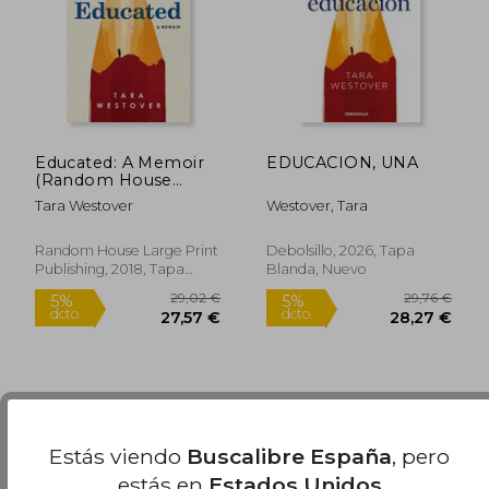
Educated: A Memoir
EDUCACION, UNA
25,41 €
34,84
(Random House
5%
5%
dcto.
dcto.
Large Print) (en
24,14 €
33,10
Tara Westover
Westover, Tara
Inglés)
Random House Large Print
Debolsillo, 2026, Tapa
Publishing, 2018, Tapa
Blanda, Nuevo
Blanda, Nuevo
Estás viendo
Buscalibre España
, pero
estás en
Estados Unidos