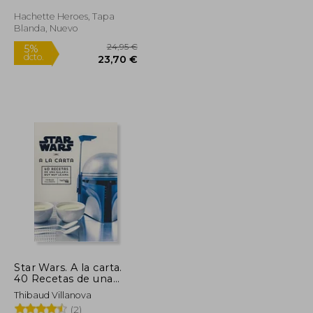
Hachette Heroes, Tapa
Rápido
Blanda, Nuevo
24,95 €
24,95 €
5%
dcto.
23,70 €
23,70 €
Star Wars. A la carta.
40 Recetas de una
Galaxia muy muy
Thibaud Villanova
lejana (Hachette
(2)
Heroes - Star Wars -