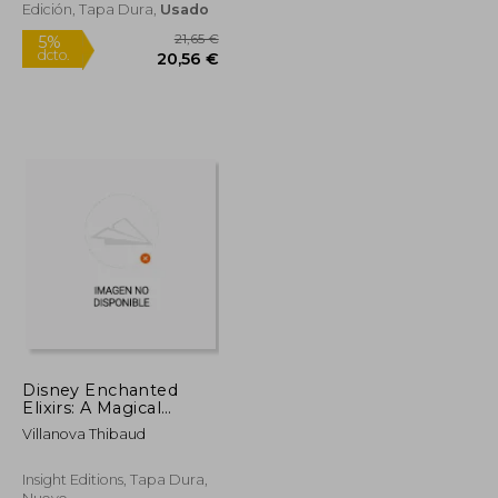
Edición, Tapa Dura,
Usado
Disney Enchanted
Elixirs: A Magical
Collection of Teas,
21,65 €
5%
Villanova Thibaud
Tonics, Soups,
dcto.
29,95 €
20,56 €
Smoothies, and More
(en Inglés)
Insight Editions, Tapa Dura,