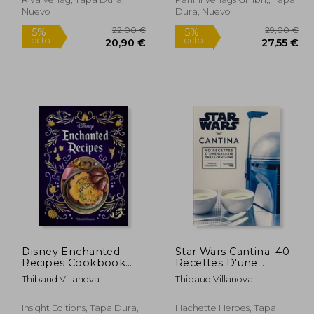
Nuevo
Dura, Nuevo
,00 €
22,00 €
5%
5%
Disney Enchanted
Star Wars Cantina: 40
dcto.
dcto.
,90 €
20,90 €
Recipes Cookbook
Recettes D'une
(en Inglés)
Galaxie Très Lointaine
Thibaud Villanova
Thibaud Villanova
(en Francés)
Insight Editions, Tapa Dura,
Hachette Heroes, Tapa