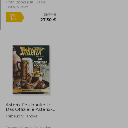
Titan Books (UK), Tapa
Dura, Nuevo
31,24 €
28,74 €
5%
dcto.
29,68 €
27,30 €
Asterix Festbankett:
Das Offizielle Asterix-
Kochbuch (en
Thibaud Villanova
Alemán)
Egmont Comic Collection,,