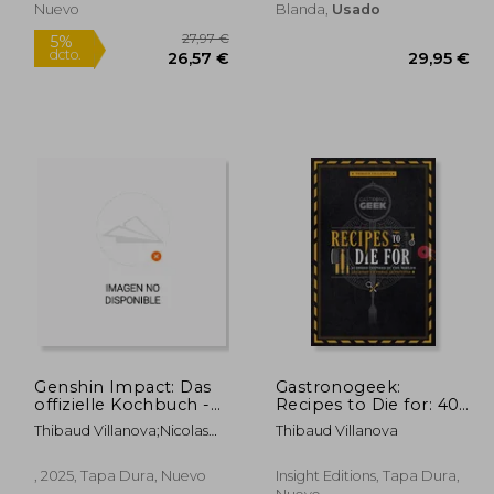
Nuevo
Blanda,
Usado
Genshin Impact: Das
Gastronogeek:
offizielle Kochbuch -
Recipes to Die for: 40
Kulinarische Reisen
Dishes Inspired by the
,00 €
27,97 €
5%
Thibaud Villanova;Nicolas
Thibaud Villanova
durch Teyvat (en
World's Greatest
dcto.
,50 €
26,57 €
Lobbestael;Monja Reichert
,Alemán)
Fictional Detectives
(Detective Cookbook;
, 2025, Tapa Dura, Nuevo
Insight Editions, Tapa Dura,
Mystery Cookbook)