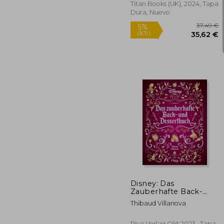
Titan Books (UK), 2024, Tapa
Dura, Nuevo
3
5%
dcto.
35
Disney: Das
Zauberhafte Back-
und Dessertbuch (en
Thibaud Villanova
Alemán)
Riva Verlag Okt 2023,, Tapa