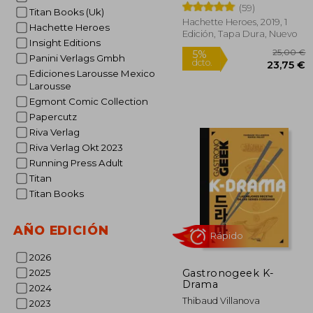
(59)
Titan Books (Uk)
Hachette Heroes, 2019, 1
Hachette Heroes
Edición, Tapa Dura, Nuevo
Insight Editions
Panini Verlags Gmbh
Ediciones Larousse Mexico
Larousse
Egmont Comic Collection
Papercutz
2
5%
Riva Verlag
dcto.
23
Riva Verlag Okt 2023
Running Press Adult
Titan
Titan Books
AÑO EDICIÓN
2026
Gastronogeek K-
2025
Drama
2024
Thibaud Villanova
2023