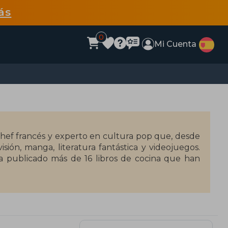
ás
0
Mi Cuenta
hef francés y experto en cultura pop que, desde
visión, manga, literatura fantástica y videojuegos.
Ha publicado más de 16 libros de cocina que han
 carta: 40 recetas de una galaxia muy muy lejana"
banquetes de Astérix" (2019). En 2021, publicó "La
ítica". Estas obras combinan la gastronomía con
culinaria única.