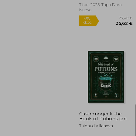
Titan, 2025, Tapa Dura,
Nuevo
3
5%
dcto.
35
Gastronogeek the
Book of Potions (en
Inglés)
Thibaud Villanova