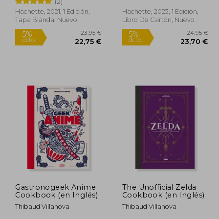
(2)
Hachette, 2021, 1 Edición,
Hachette, 2023, 1 Edición,
Rápido
Rápido
Tapa Blanda, Nuevo
Libro De Cartón, Nuevo
4,95 €
23,95 €
5%
5%
dcto.
dcto.
,70 €
22,75 €
Gastronogeek Anime
The Unofficial Zelda
Cookbook (en Inglés)
Cookbook (en Inglés)
Thibaud Villanova
Thibaud Villanova