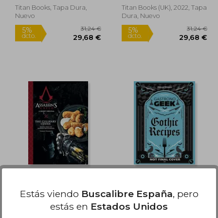
Titan Books, Tapa Dura,
Titan Books (UK), 2022, Tapa
Nuevo
Dura, Nuevo
7,49 €
31,24 €
5%
5%
dcto.
dcto.
,62 €
29,68 €
Assassin'S Creed: The
Gastronogeek Gothic
Culinary Codex (en
Recipes (en Inglés)
Estás viendo
Buscalibre España
, pero
Inglés)
Thibaud Villanova
Thibaud Villanova
estás en
Estados Unidos