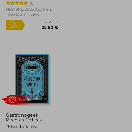
(6)
Hachette, 2023, 1 Edición,
Tapa Dura, Nuevo
24,95 €
26,95 €
5%
dcto.
23,70 €
25,60 €
Gastronogeek.
Recetas Góticas
Thibaud Villanova