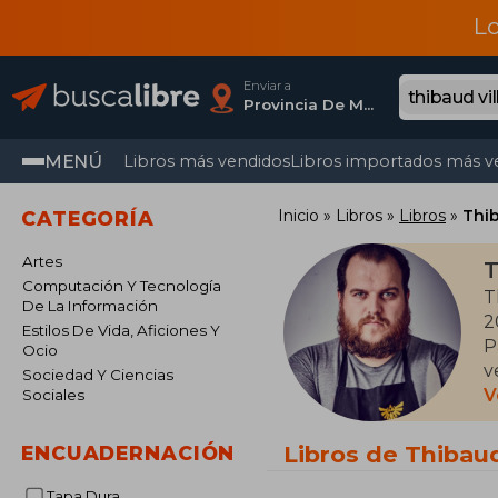
L
Enviar a
Provincia De Madrid
MENÚ
Libros más vendidos
Libros importados más v
Inicio
Libros
Libros
Thib
CATEGORÍA
Artes
T
Computación Y Tecnología
T
De La Información
2
Estilos De Vida, Aficiones Y
P
Ocio
v
Sociedad Y Ciencias
V
Sociales
E
(
Libros de Thibaud
ENCUADERNACIÓN
c
e
Tapa Dura