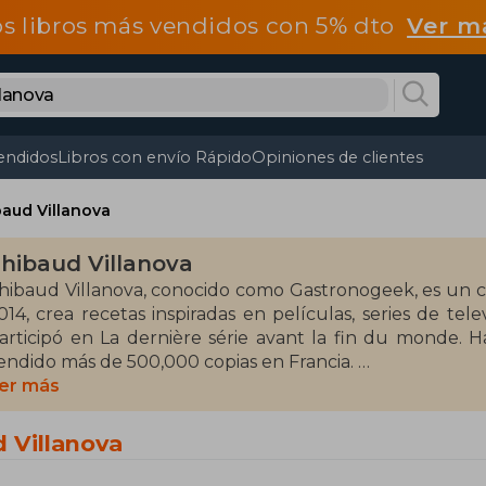
os libros más vendidos con 5% dto
Ver m
endidos
Libros con envío Rápido
Opiniones de clientes
aud Villanova
hibaud Villanova
hibaud Villanova, conocido como Gastronogeek, es un c
014, crea recetas inspiradas en películas, series de tele
articipó en La dernière série avant la fin du monde. 
endido más de 500,000 copias en Francia.
er más
ntre sus obras destacadas se encuentran "Star Wars a la
2017), "Códice culinario Assassin's Creed" (2018) y "Los 
 Villanova
ocina en Zelda: Las recetas inspiradas en una saga m
lementos de la cultura geek, ofreciendo una experiencia 