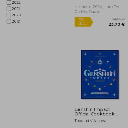
2022
Hachette, 2024, Libro De
Rápido
2021
Cartón, Nuevo
2020
2019
2
5%
dcto.
23
Genshin Impact
Official Cookbook:
Culinary Journeys
Thibaud Villanova
Across Teyvat (en
Inglés)