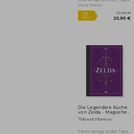
Dura, Nuevo
22
5%
Die Legendäre Küche
dcto.
20
von Zelda - Magische
Rezepte Inspiriert von
Thibaud Villanova
der Videogame-Saga
(en Alemán)
Panini Verlags Gmbh, Tapa