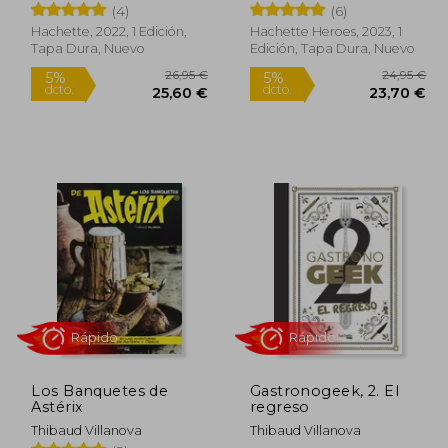
(4)
(6)
Hachette, 2022, 1 Edición,
Hachette Heroes, 2023, 1
Tapa Dura, Nuevo
Edición, Tapa Dura, Nuevo
5,00 €
26,95 €
5%
5%
dcto.
dcto.
,75 €
25,60 €
Los Banquetes de
Gastronogeek, 2. El
Astérix
regreso
Thibaud Villanova
Thibaud Villanova