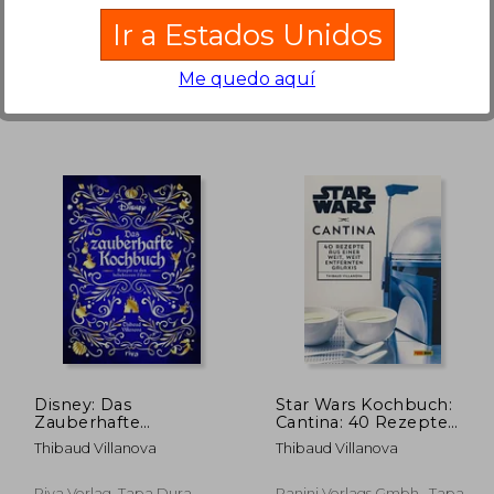
Titan Books (UK), Tapa
Titan Books (UK), Tapa
Ir a Estados Unidos
Blanda, Nuevo
Dura, Nuevo
Me quedo aquí
7,49 €
27,69 €
5%
5%
dcto.
dcto.
,62 €
26,30 €
Disney: Das
Star Wars Kochbuch:
Zauberhafte
Cantina: 40 Rezepte
Kochbuch (en
aus Einer Weit, Weit
Thibaud Villanova
Thibaud Villanova
Alemán)
Entfernten Galaxis (en
Alemán)
Riva Verlag, Tapa Dura,
Panini Verlags Gmbh,, Tapa