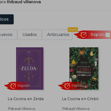
para
thibaud villanova
sicos
Nuevo
uevos
Usados
Anticuarios
Rápido
La Cocina en Zelda
La Cocina en Ghibli
Rápido
Rápido
Thibaud Villanova
Thibaud Villanova