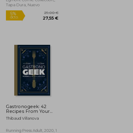
Tapa Dura, Nuevo
29,00 €
29,00 €
5%
Gastronogeek: 42
dcto.
27,55 €
27,55 €
Recipes From Your
Favorite Imaginary
Thibaud Villanova
Worlds (en Inglés)
Running Press Adult, 2020, 1