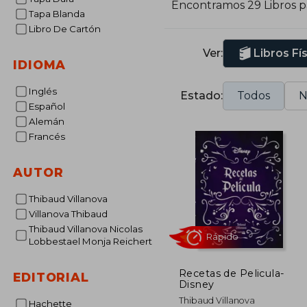
Encontramos 29 Libros 
Tapa Blanda
Libro De Cartón
Ver:
Libros Fí
IDIOMA
Inglés
Estado:
Todos
N
Español
Alemán
Francés
AUTOR
Thibaud Villanova
Villanova Thibaud
Thibaud Villanova Nicolas
Lobbestael Monja Reichert
Recetas de Pelicula-
EDITORIAL
Disney
Rápido
Thibaud Villanova
Hachette