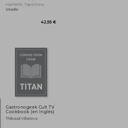
Gastronomía)
Hachette, Tapa Dura,
Usado
31,24 €
29,68 €
42,55 €
Gastronogeek Cult TV
Cookbook (en Inglés)
Thibaud Villanova