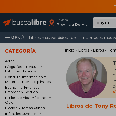
L
Enviar a
Provincia De Madrid
MENÚ
Libros más vendidos
Libros importados más v
Inicio
Libros
Libros
Ton
CATEGORÍA
Artes
T
Biografías, Literatura Y
T
Estudios Literarios
h
Consulta, Información Y
e
Materias Interdisciplinares
p
Economía, Finanzas,
V
Empresa Y Gestión
T
Estilos De Vida, Aficiones Y
Ocio
e
Libros de Tony R
Ficción Y Temas Afines
(
Infantiles, Juveniles Y
q