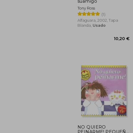
dcto.
9
suamigo
Tony Ross
(1)
Alfaguara, 2002, Tapa
Blanda,
Usado
NO QUIERO
PEINARME! PEQUEÑA