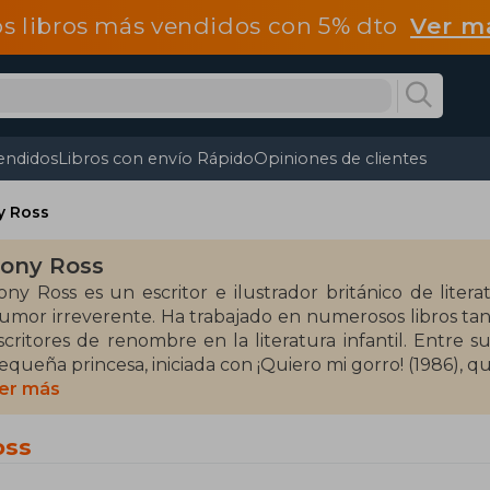
os libros más vendidos con 5% dto
Ver m
endidos
Libros con envío Rápido
Opiniones de clientes
y Ross
ony Ross
ony Ross es un escritor e ilustrador británico de literat
umor irreverente. Ha trabajado en numerosos libros ta
scritores de renombre en la literatura infantil. Entre 
equeña princesa, iniciada con ¡Quiero mi gorro! (1986), qu
er más
ambién ha ilustrado libros como Horrid Henry (1994) 
diciones británicas). Como autor, ha publicado I Want M
oss
1988). Su trabajo es ampliamente reconocido y sus ilus
ue siguen cautivando a niños de todo el mundo.