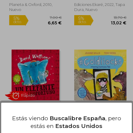
Planeta & Oxford, 2010,
Ediciones Ekaré, 2022, Tapa
Nuevo
Dura, Nuevo
Rápido
Rápido
9,50 €
7,00 €
5%
5%
dcto.
dcto.
,03 €
6,65 €
Un Elefante un Pelín
Goldilocks (a Hashtag
Inoportuno
Cautionary Tale)
Estás viendo
Buscalibre España
, pero
(Online Safety Picture
Tony Ross
Tony Ross
estás en
Estados Unidos
Books) (en Inglés)