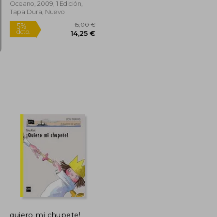
Oceano, 2009, 1 Edición,
Tapa Dura, Nuevo
10,00 €
15,00 €
5%
dcto.
9,50 €
14,25 €
quiero mi chupete!