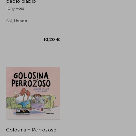
21,07 €
10,20 €
pablo diablo
Tony Ross
SM,
Usado
Golosina Y Perrozoso