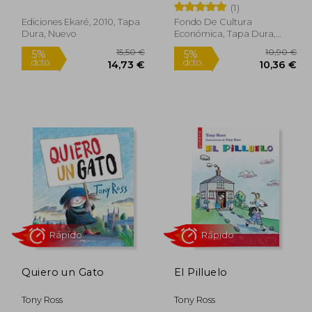
(1)
Ediciones Ekaré, 2010, Tapa
Fondo De Cultura
Dura, Nuevo
Económica, Tapa Dura,
Nuevo
7,00 €
15,50 €
5%
5%
dcto.
dcto.
,65 €
14,73 €
Quiero un Gato
El Pilluelo
Tony Ross
Tony Ross