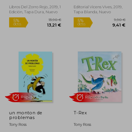
Libros Del Zorro Rojo, 2019, 1
Editorial Vicens Vives, 2019,
Rápido
Rápido
Edición, Tapa Dura, Nuevo
Tapa Blanda, Nuevo
9,50 €
13,90 €
5%
5%
dcto.
dcto.
,03 €
13,21 €
un monton de
T-Rex
problemas
Tony Ross
Tony Ross