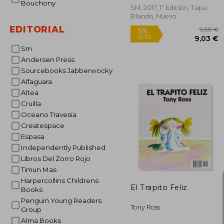
Bouchony
SM, 2017, 1ª Edición, Tapa
Blanda, Nuevo
EDITORIAL
Rápido
Sm
Andersen Press
Sourcebooks Jabberwocky
Alfaguara
Altea
Cruilla
Oceano Travesia
Createspace
5%
Espasa
dcto.
9
Independently Published
Libros Del Zorro Rojo
Timun Mas
Harpercollins Childrens
El Trapito Feliz
Books
Penguin Young Readers
Tony Ross
Group
Alma Books