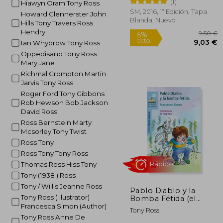
(1)
Hiawyn Oram Tony Ross
SM, 2016, 1ª Edición, Tapa
Rápido
Howard Glennerster John
Blanda, Nuevo
Hills Tony Travers Ross
Hendry
Ian Whybrow Tony Ross
Oppedisano Tony Ross
Mary Jane
Richmal Crompton Martin
Jarvis Tony Ross
Roger Ford Tony Gibbons
Rob Hewson Bob Jackson
David Ross
5%
dcto.
9
Ross Bernstein Marty
Mcsorley Tony Twist
Ross Tony
Ross Tony Tony Ross
Thomas Ross Hiss Tony
Tony (1938 ) Ross
Tony / Willis Jeanne Ross
Pablo Diablo y la
Tony Ross (Illustrator)
Bomba Fétida (el
Barco de Vapor Azul)
Francesca Simon (Author)
Tony Ross
Tony Ross Anne De