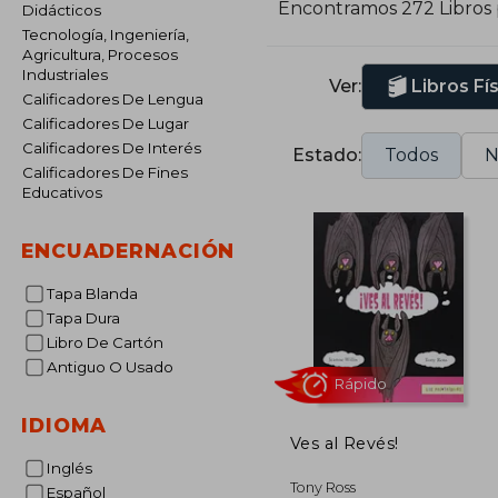
Encontramos 272 Libros
Didácticos
Tecnología, Ingeniería,
Agricultura, Procesos
Industriales
Ver:
Libros Fí
Calificadores De Lengua
Calificadores De Lugar
Calificadores De Interés
Estado:
Todos
N
Calificadores De Fines
Educativos
ENCUADERNACIÓN
Tapa Blanda
Tapa Dura
Libro De Cartón
Antiguo O Usado
IDIOMA
Ves al Revés!
Inglés
Rápido
Tony Ross
Español