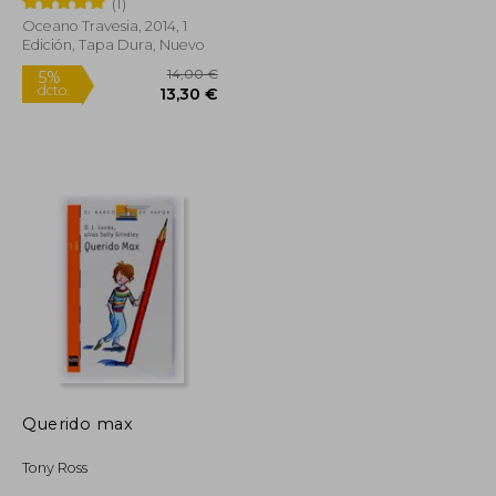
(1)
Oceano Travesia, 2014, 1
Rápido
Edición, Tapa Dura, Nuevo
9,90 €
14,00 €
5%
dcto.
9,41 €
13,30 €
Querido max
Tony Ross