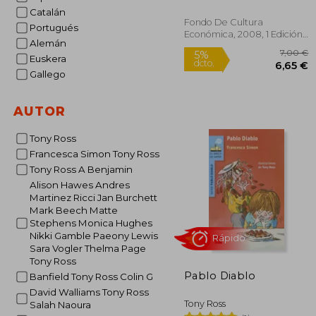
Catalán
Fondo De Cultura
Portugués
Económica, 2008, 1 Edición,
Alemán
Tapa Blanda, Nuevo
Euskera
Gallego
AUTOR
5%
Tony Ross
dcto.
6
Francesca Simon Tony Ross
Tony Ross A Benjamin
Alison Hawes Andres
Martinez Ricci Jan Burchett
Mark Beech Matte
Stephens Monica Hughes
Nikki Gamble Paeony Lewis
Sara Vogler Thelma Page
Tony Ross
Pablo Diablo
Banfield Tony Ross Colin G
David Walliams Tony Ross
Tony Ross
Salah Naoura