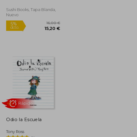
Sushi Books, Tapa Blanda,
Nuevo
10,90 €
16,00 €
5%
dcto.
10,36 €
15,20 €
Odio la Escuela
Tony Ross