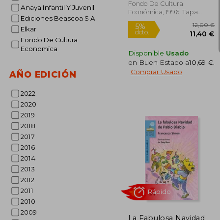
Fondo De Cultura
Anaya Infantil Y Juvenil
Económica, 1996, Tapa
Ediciones Beascoa S A
Dura, Nuevo
Elkar
Fondo De Cultura
Economica
Disponible
Usado
en Buen Estado a
10,69 €
.
Comprar Usado
AÑO EDICIÓN
2022
2020
2019
2018
2017
2016
1
5%
dcto.
2014
11
2013
2012
2011
2010
2009
La Fabulosa Navidad