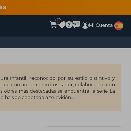
ás
0
Mi Cuenta
ura infantil, reconocido por su estilo distintivo y
nto como autor como ilustrador, colaborando con
sus obras más destacadas se encuentra la serie La
e ha sido adaptada a televisión.
de Francesca Simon y El pequeño Nicolás (en sus
y Potty! (1986) y Dr. Xargle’s Book of Earthlets
traciones han dado vida a innumerables historias