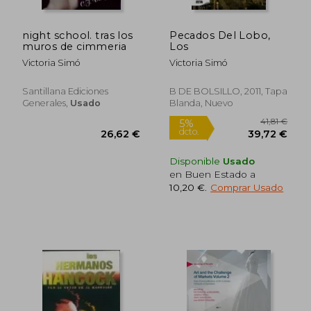
night school. tras los
Pecados Del Lobo,
muros de cimmeria
Los
Victoria Simó
Victoria Simó
Rápido
Rápido
Santillana Ediciones
B DE BOLSILLO, 2011, Tapa
Generales,
Usado
Blanda, Nuevo
Disponible
Usado
en Buen Estado a
10,20 €
.
Comprar Usado
20,95 €
17,50
5%
5%
dcto.
dcto.
19,90 €
16,63