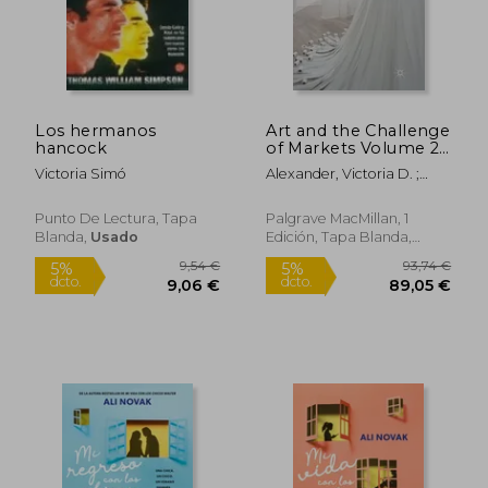
Los hermanos
Art and the Challenge
hancock
of Markets Volume 2:
From
Rápido
Rápido
Victoria Simó
Alexander, Victoria D. ;
Commodification of
Hägg, Samuli ; Häyrynen,
Art to Artistic
Simo
Critiques of
Punto De Lectura, Tapa
Palgrave MacMillan, 1
Capitalism (en Inglés)
Blanda,
Usado
Edición, Tapa Blanda,
Nuevo
20,90 €
21,95
5%
5%
dcto.
dcto.
19,86 €
20,85