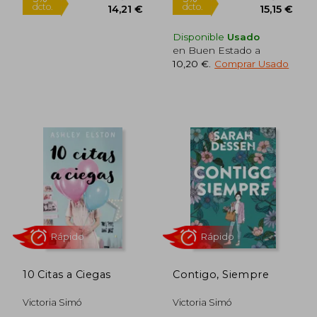
Disponible
Usado
en Buen Estado a
10,20 €
.
Comprar Usado
Rápido
Rápido
14,96 €
15,95
5%
5%
dcto.
dcto.
14,21 €
15,15
10 Citas a Ciegas
Contigo, Siempre
Victoria Simó
Victoria Simó