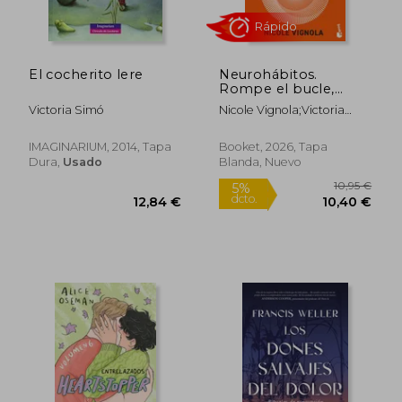
El cocherito lere
Neurohábitos.
Rompe el bucle,
transforma tus
Victoria Simó
Nicole Vignola;Victoria
pensamientos y crea
Simó Perales
cambios duraderos
IMAGINARIUM, 2014, Tapa
Booket, 2026, Tapa
8,90 €
10,20
Dura,
Usado
Blanda, Nuevo