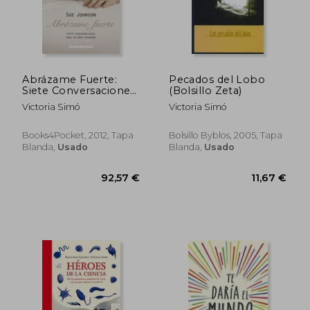
10,20 €
10,00
Abrázame Fuerte:
Pecados del Lobo
Siete Conversaciones
(Bolsillo Zeta)
Para un Amor
Victoria Simó
Victoria Simó
Duradero
(Books4Pocket Crec.
Y Salud)
Books4Pocket, 2012, Tapa
Bolsillo Byblos, 2005, Tapa
Blanda,
Usado
Blanda,
Usado