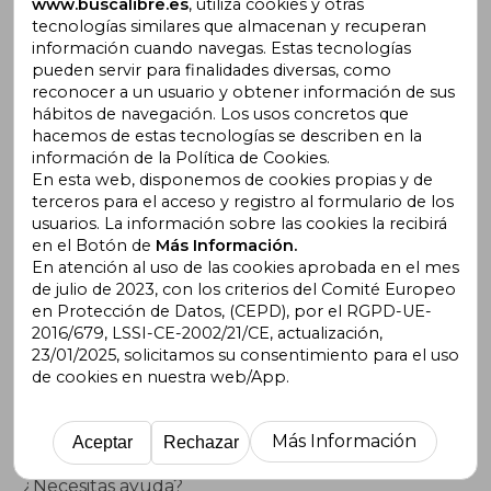
www.buscalibre.es
, utiliza cookies y otras
Incentivo a la Lectura
tecnologías similares que almacenan y recuperan
Libros Recomendados
información cuando navegas. Estas tecnologías
pueden servir para finalidades diversas, como
reconocer a un usuario y obtener información de sus
hábitos de navegación. Los usos concretos que
hacemos de estas tecnologías se describen en la
información de la Política de Cookies.
En esta web, disponemos de cookies propias y de
terceros para el acceso y registro al formulario de los
usuarios. La información sobre las cookies la recibirá
en el Botón de
Más Información.
En atención al uso de las cookies aprobada en el mes
de julio de 2023, con los criterios del Comité Europeo
en Protección de Datos, (CEPD), por el RGPD-UE-
2016/679, LSSI-CE-2002/21/CE, actualización,
23/01/2025, solicitamos su consentimiento para el uso
Suscríbete para recibir ofertas y
de cookies en nuestra web/App.
promociones
Más Información
Aceptar
Rechazar
¿Necesitas ayuda?