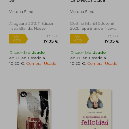
59
La Desconocida
Victoria Simó
Victoria Simó
Alfaguara, 2013, 1ª Edición,
Destino Infantil & Juvenil,
17,95 €
14,95
Tapa Blanda, Nuevo
2021, Tapa Blanda, Nuevo
5%
5%
dcto.
dcto.
17,05 €
14,20
Disponible
Usado
Disponible
Usado
en Buen Estado a
en Buen Estado a
10,20 €
.
Comprar Usado
10,20 €
.
Comprar Usado
Rápido
Rápido