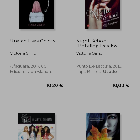
Rápido
Una de Esas Chicas
Night School
(Bolsillo): Tras los
Muros de Cimmeria
Victoria Simó
Victoria Simó
(Formato Grande)
Alfaguara, 2017, 001
Punto De Lectura, 2013,
Edición, Tapa Blanda,
Tapa Blanda,
Usado
Usado
10,95 €
5%
dcto.
10,40 €
10,20