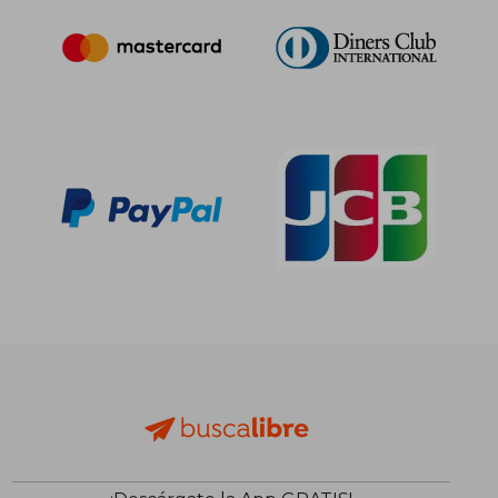
34,63 €
109,37
5%
5%
dcto.
dcto.
32,89 €
103,90