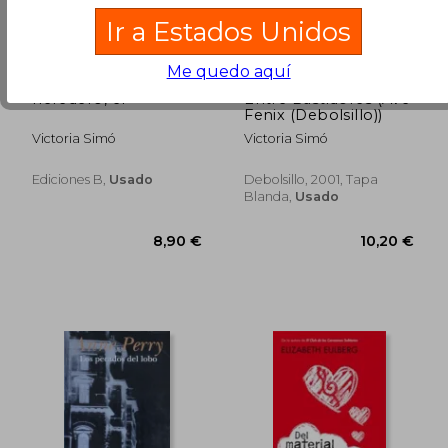
Ir a Estados Unidos
Me quedo aquí
92,57 €
11,67
heredero, el
Entre Bastidores (Ave
Fenix (Debolsillo))
Victoria Simó
Victoria Simó
Ediciones B,
Usado
Debolsillo, 2001, Tapa
Blanda,
Usado
Rápido