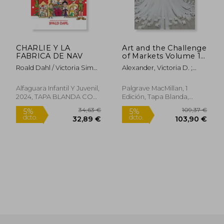
9,54 €
93,74
5%
5%
dcto.
dcto.
9,06 €
89,05
CHARLIE Y LA
Art and the Challenge
FABRICA DE NAV
of Markets Volume 1:
National Cultural
Roald Dahl / Victoria Simó
Alexander, Victoria D. ;
Politics and the
Perales / Mariola Cortés-
Hägg, Samuli ; Häyrynen,
Challenges of
Cros / Amaya Zorriqueta
Simo
Marketization and
Alfaguara Infantil Y Juvenil,
Palgrave MacMillan, 1
Ruiz
Globalization (en
2024, TAPA BLANDA CON
Edición, Tapa Blanda,
Inglés)
SOLAPA, Nuevo
Nuevo