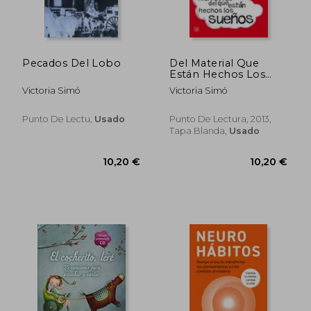
Pecados Del Lobo
Del Material Que
Están Hechos Los
21,95 €
5%
Sueños (FORMATO
dcto.
20,85 €
24,32
Victoria Simó
Victoria Simó
GRANDE)
Punto De Lectu,
Usado
Punto De Lectura, 2013,
Tapa Blanda,
Usado