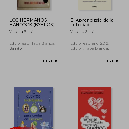
LOS HERMANOS
El Aprendizaje de la
HANCOCK (BYBLOS)
Felicidad
Victoria Simó
Victoria Simó
17,95 €
17,95
5%
5%
Ediciones B, Tapa Blanda,
Ediciones Urano, 2012, 1
dcto.
dcto.
17,05 €
17,05
Usado
Edición, Tapa Blanda,
Usado