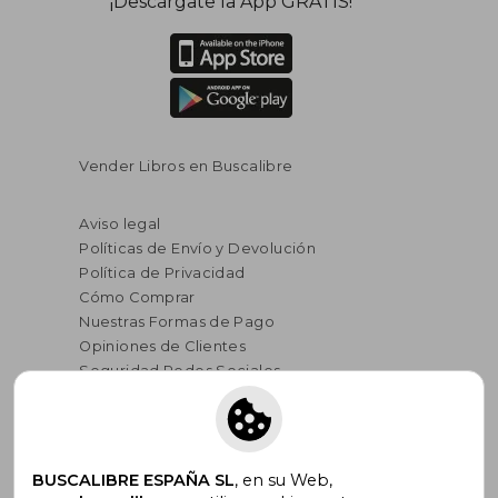
¡Descárgate la App GRATIS!
Vender Libros en Buscalibre
Aviso legal
Políticas de Envío y Devolución
Política de Privacidad
Cómo Comprar
Nuestras Formas de Pago
Opiniones de Clientes
Seguridad Redes Sociales
Términos y Condiciones de Uso
Condiciones de Venta
Gastos de Envío
Blog
BUSCALIBRE ESPAÑA SL
, en su Web,
Lista de autores