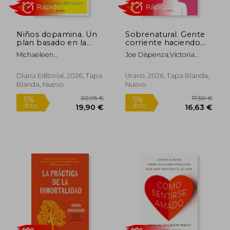
Rápido
Niños dopamina. Un
Sobrenatural. Gente
plan basado en la
corriente haciendo
ciencia para
cosas extraordinarias
Michaeleen
Joe Dispenza;Victoria
reconfigurar el
Doucleff;Victoria Simó
Simó Perales
cerebro de tus hijos y
Perales
recuperar la armonía
Diana Editorial, 2026, Tapa
Urano, 2026, Tapa Blanda,
familiar en la era de
Blanda, Nuevo
Nuevo
las pantallas y los
ultraprocesados
10,95
5%
dcto.
12,84 €
10,40