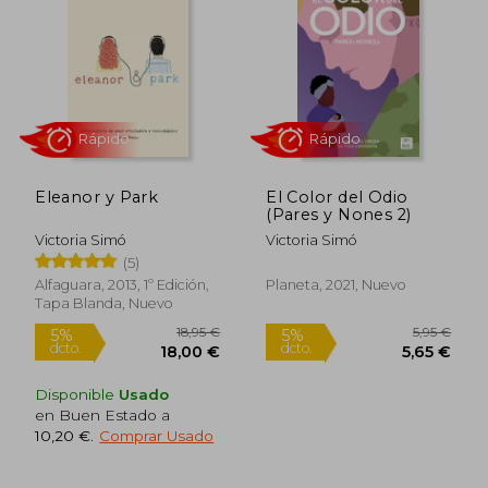
5%
5%
dcto.
dcto.
5,65 €
15,15
Eleanor y Park
El Color del Odio
(Pares y Nones 2)
Victoria Simó
Victoria Simó
(5)
Alfaguara, 2013, 1º Edición,
Planeta, 2021, Nuevo
Tapa Blanda, Nuevo
Rápido
Rápido
Disponible
Usado
en Buen Estado a
10,20 €
.
Comprar Usado