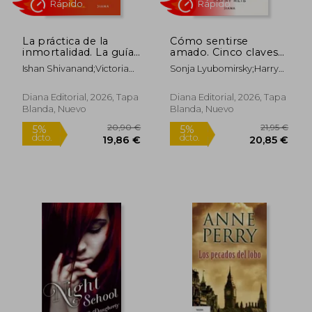
La práctica de la
Cómo sentirse
Rápido
Rápido
inmortalidad. La guía
amado. Cinco claves
de un monje
para cultivar vínculos
Ishan Shivanand;Victoria
Sonja Lyubomirsky;Harry
moderno para
que dan sentido a la
Simó Perales
Reis;Victoria Simó Perales
descubrir tu potencial
vida
ilimitado de salud,
Diana Editorial, 2026, Tapa
Diana Editorial, 2026, Tapa
felicidad y positividad
Blanda, Nuevo
Blanda, Nuevo
16,95 €
19,95
5%
5%
dcto.
dcto.
16,10 €
18,95