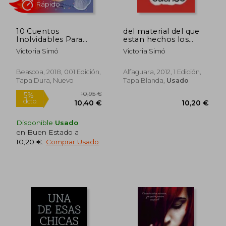
10 Cuentos
del material del que
Inolvidables Para
estan hechos los
Contar en 1 Minuto
sueños.
Victoria Simó
Victoria Simó
Beascoa, 2018, 001 Edición,
Alfaguara, 2012, 1 Edición,
Tapa Dura, Nuevo
Tapa Blanda,
Usado
Disponible
Usado
en Buen Estado a
10,20 €
.
Comprar Usado
10,20 €
10,20