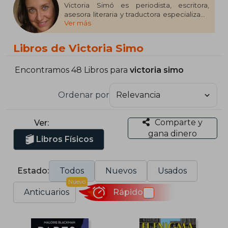
Victoria Simó es periodista, escritora,
asesora literaria y traductora especializada
Ver más
en libro infantil y juvenil. Es autora de varios
libros para niños, entre ellos 50 cuentos
que hay que leer antes de dormir o la serie
Libros de Victoria Simo
Noa y Nico.
Encontramos 48 Libros para
victoria simo
Ordenar por
Comparte y
Ver:
gana dinero
Libros Físicos
Estado:
Todos
Nuevos
Usados
Nuevo
Anticuarios
Rápido