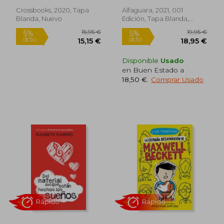
Crossbooks, 2020, Tapa
Alfaguara, 2021, 001
Blanda, Nuevo
Edición, Tapa Blanda,
Nuevo
Disponible
Usado
en Buen Estado a
18,50 €
.
Comprar Usado
Rápido
Rápido
15,95 €
19,95
5%
5%
dcto.
dcto.
15,15 €
18,95