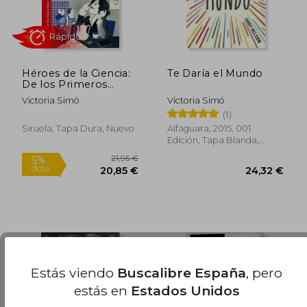
10,20 €
13,62
Héroes de la Ciencia:
Te Daría el Mundo
De los Primeros
Cazadores de Virus a
Victoria Simó
Victoria Simó
la Vacuna Contra la
(1)
Covid-19: 57 (Las Tres
Edades
Siruela, Tapa Dura, Nuevo
Alfaguara, 2015, 001
Edición, Tapa Blanda,
Usado
Estás viendo
Buscalibre España
, pero
estás en
Estados Unidos