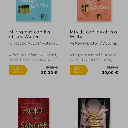
Mi regreso con los
Mi vida con los chicos
chicos Walter
Walter
Ali Novak (Autor) / Victoria
Ali Novak (Autor) / Victoria
Simó Perales (Traductor)
Simó Perales (Traductor)
Alfaguara Infantil Y Juvenil,
Alfaguara Infantil Y Juvenil,
2025, TB CON SOLAPA,
2025, TB CON SOLAPA,
Nuevo
Nuevo
41,81
5%
dcto.
26,62 €
39,72