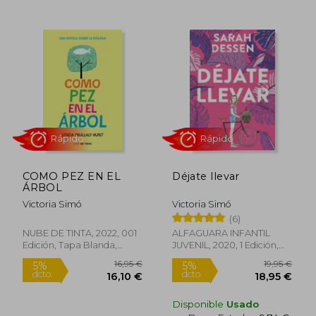
18,95 €
5,95
5%
5%
dcto.
dcto.
18,00 €
5,65
COMO PEZ EN EL
Déjate llevar
ÁRBOL
Victoria Simó
Victoria Simó
(6)
NUBE DE TINTA, 2022, 001
ALFAGUARA INFANTIL
Edición, Tapa Blanda,
JUVENIL, 2020, 1 Edición,
Nuevo
Tapa Blanda, Nuevo
Rápido
Rápido
Disponible
Usado