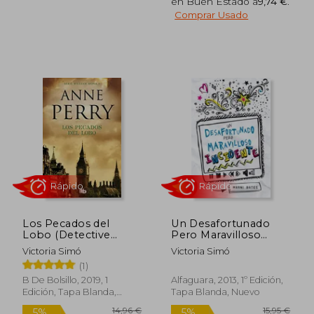
en Buen Estado a
9,74 €
.
Comprar Usado
16,95 €
19,95
5%
5%
dcto.
dcto.
16,10 €
18,95
Los Pecados del
Un Desafortunado
Lobo (Detective
Pero Maravilloso
William Monk 5)
Incidente
Victoria Simó
Victoria Simó
(1)
B De Bolsillo, 2019, 1
Alfaguara, 2013, 1º Edición,
Edición, Tapa Blanda,
Tapa Blanda, Nuevo
Nuevo