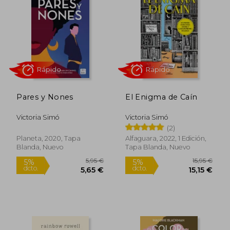
Pares y Nones
El Enigma de Caín
Victoria Simó
Victoria Simó
(2)
Rápido
Rápido
Planeta, 2020, Tapa
Alfaguara, 2022, 1 Edición,
Blanda, Nuevo
Tapa Blanda, Nuevo
5,95 €
15,95