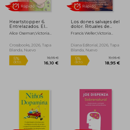
Heartstopper 6.
Los dones salvajes del
Entrelazados. El
dolor. Rituales de
esperado final del
renovación para
Alice Oseman;Victoria
Francis Weller;Victoria
fenómeno de Netflix
acompañar la pérdida
Simó Perales
Simó Perales
y recuperar la
plenitud del alma
Crossbooks, 2026, Tapa
Diana Editorial, 2026, Tapa
Blanda, Nuevo
Blanda, Nuevo
10,20 €
10,20