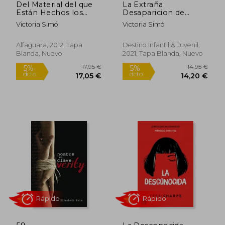
Del Material del que
La Extraña
Están Hechos los
Desaparicion de
Sueños
Maxwell Beckett
Victoria Simó
Victoria Simó
Alfaguara, 2012, Tapa
Destino Infantil & Juvenil,
Blanda, Nuevo
2021, Tapa Blanda, Nuevo
Rápido
Rápido