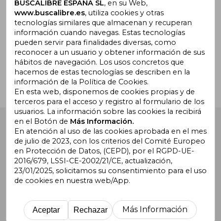
promociones
BUSCALIBRE ESPAÑA SL
, en su Web,
www.buscalibre.es
, utiliza cookies y otras
tecnologías similares que almacenan y recuperan
información cuando navegas. Estas tecnologías
pueden servir para finalidades diversas, como
¿Necesitas ayuda?
reconocer a un usuario y obtener información de sus
hábitos de navegación. Los usos concretos que
hacemos de estas tecnologías se describen en la
Ir a Centro de Soporte
información de la Política de Cookies.
En esta web, disponemos de cookies propias y de
terceros para el acceso y registro al formulario de los
usuarios. La información sobre las cookies la recibirá
en el Botón de
Más Información.
Buscalibre España
. Calle Energía, 65, Nave 3 (08940),
Cornellà de Llobregat, Barcelona. Derechos Reservados.
En atención al uso de las cookies aprobada en el mes
de julio de 2023, con los criterios del Comité Europeo
en Protección de Datos, (CEPD), por el RGPD-UE-
2016/679, LSSI-CE-2002/21/CE, actualización,
23/01/2025, solicitamos su consentimiento para el uso
de cookies en nuestra web/App.
Buscalibre Argentina
|
Buscalibre Chile
|
Buscalibre
Colombia
|
Buscalibre Ecuador
|
Buscalibre España
|
Buscalibre Uruguay
|
Buscalibre México
|
Buscalibre
Más Información
Aceptar
Rechazar
Perú
|
Buscalibre Estados Unidos
|
Buscalibre Otros