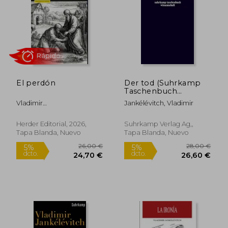
El perdón
Der tod (Suhrkamp
Taschenbuch
Wissenschaft) (en
Vladimir
Jankélévitch, Vladimir
Alemán)
Jankélévitch;Víctor
27,66 €
37,67
5%
5%
Goldstein;Miquel
Herder Editorial, 2026,
Suhrkamp Verlag Ag,,
dcto.
dcto.
26,28 €
35,79
Seguró;Stefano Vuga
Tapa Blanda, Nuevo
Tapa Blanda, Nuevo