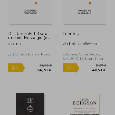
Das Unumkehrbare
Fuentes
und die Nostalgie (en
Alemán)
Vladimir
Vladimir Jankélévitch
Jankélévitch;Ulrich
Kunzmann
, 2025, Tapa Blanda, Nuevo
Ediciones Alpha Decay,
S.A., 2007, 1 Edición, Tapa
Blanda, Nuevo
25,28 €
44,26
5%
5%
dcto.
dcto.
24,02 €
42,05