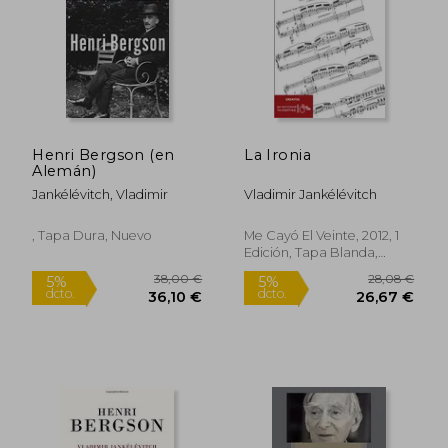
Rápido
Henri Bergson (en
La Ironia
Alemán)
Jankélévitch, Vladimir
Vladimir Jankélévitch
, Tapa Dura, Nuevo
Me Cayó El Veinte, 2012, 1
Edición, Tapa Blanda,
26,00 €
28,00
Nuevo
5%
5%
dcto.
dcto.
24,70 €
26,60