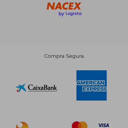
125,19 €
5%
dcto.
118,93 €
Compra Segura