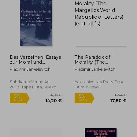
19,00 €
14,90
5%
5%
dcto.
dcto.
18,05 €
14,16
Das Verzeihen: Essays
The Paradox of
zur Moral und
Morality (The
Kulturphilosophie (en
Margellos World
Vladimir Jankelevitch
Vladimir Jankelevitch
Alemán)
Republic of Letters)
(en Inglés)
Suhrkamp Verlag Ag,
Yale University Press, Tapa
2003, Tapa Dura, Nuevo
Dura, Nuevo