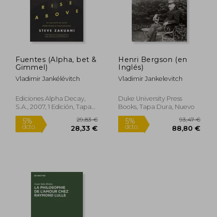
Fuentes (Alpha, bet &
Henri Bergson (en
Gimmel)
Inglés)
Vladimir Jankélévitch
Vladimir Jankelevitch
Ediciones Alpha Decay,
Duke University Press
S.A., 2007, 1 Edición, Tapa
Books, Tapa Dura, Nuevo
Blanda, Nuevo
26,00 €
51,27
5%
5%