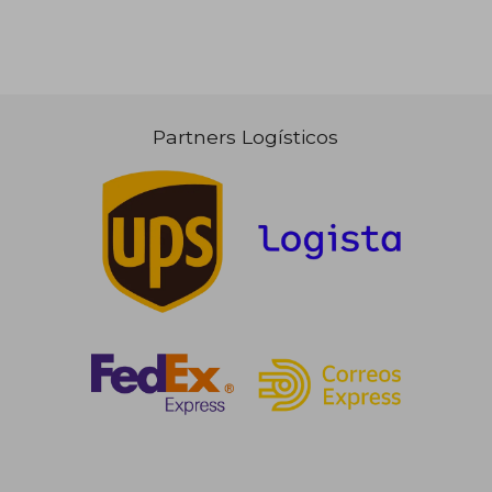
29,83 €
93,47
5%
5%
dcto.
dcto.
28,33 €
88,80
Partners Logísticos