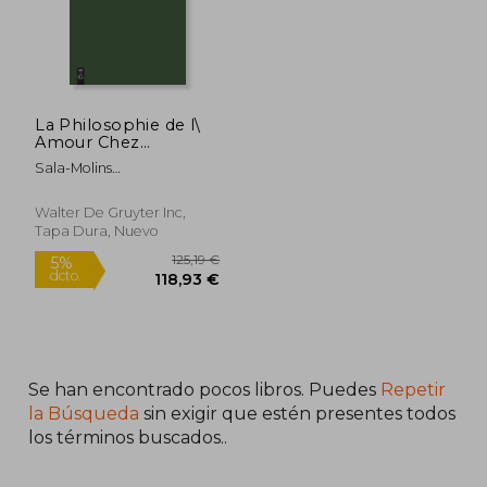
dcto.
dcto.
24,70 €
48,71
La Philosophie de l\
Amour Chez
Raymond Lulle (en
Sala-Molins
Francés)
Louis|Jankélévitch Vladimir
Walter De Gruyter Inc,
Tapa Dura, Nuevo
Se han encontrado pocos libros. Puedes
Repetir
la Búsqueda
sin exigir que estén presentes todos
los términos buscados..