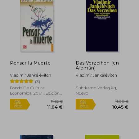
13,90 €
10,90
5%
5%
dcto.
dcto.
13,21 €
10,36
Pensar la Muerte
Das Verzeihen (en
Alemán)
Vladimir Jankélévitch
Vladimir Jankélévitch
(3)
Fondo De Cultura
Suhrkamp Verlag Kg,
Economica, 2017, 1 Edición,
Nuevo
Tapa Blanda, Nuevo