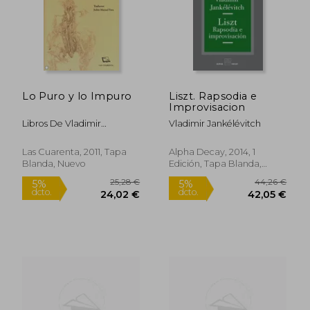
Lo Puro y lo Impuro
Liszt. Rapsodia e
Improvisacion
Libros De Vladimir
Vladimir Jankélévitch
Jankélévitch
Las Cuarenta, 2011, Tapa
Alpha Decay, 2014, 1
Blanda, Nuevo
Edición, Tapa Blanda,
Nuevo
29,23 €
39,47
5%
5%
dcto.
dcto.
27,76 €
37,50