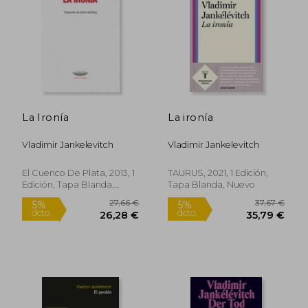
La Ironía
La ironía
20,00
5%
dcto.
15,55 €
19,00
Vladimir Jankelevitch
Vladimir Jankelevitch
El Cuenco De Plata, 2013, 1
TAURUS, 2021, 1 Edición,
Edición, Tapa Blanda,
Tapa Blanda, Nuevo
Nuevo