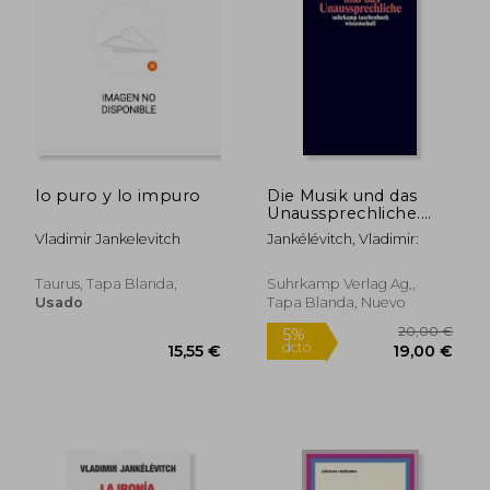
14,95 €
18,74
5%
5%
dcto.
dcto.
14,20 €
17,80
lo puro y lo impuro
Die Musik und das
Unaussprechliche.
(en Alemán)
Vladimir Jankelevitch
Jankélévitch, Vladimir:
Taurus, Tapa Blanda,
Suhrkamp Verlag Ag,,
Usado
Tapa Blanda, Nuevo