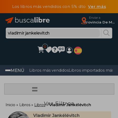
Los libros más vendidos con 5% dto
Ver más
Enviar a
Provincia De Madrid
0
MENÚ
Libros más vendidos
Libros importados más v
=
Ver Filtros
Inicio
Libros
Libros
Vladimir Jankélévitch
Vladimir Jankélévitch