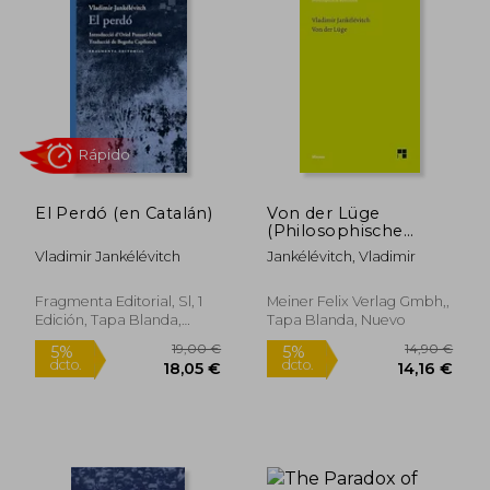
11,62 €
11,00
5%
5%
dcto.
dcto.
11,04 €
10,45
El Perdó (en Catalán)
Von der Lüge
(Philosophische
Bibliothek) (en
Vladimir Jankélévitch
Jankélévitch, Vladimir
Alemán)
Fragmenta Editorial, Sl, 1
Meiner Felix Verlag Gmbh,,
Edición, Tapa Blanda,
Tapa Blanda, Nuevo
Nuevo
Rápido