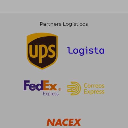
Partners Logísticos
109,37 €
5%
dcto.
103,90 €