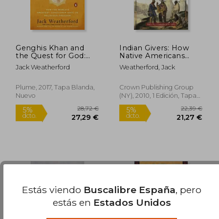
Genghis Khan and
Indian Givers: How
the Quest for God:
Native Americans
How the World's
Transformed the
Jack Weatherford
Weatherford, Jack
Greatest Conqueror
World (en Inglés)
19,90 €
23,91
5%
5%
Gave us Religious
dcto.
dcto.
18,91 €
22,72
Freedom (en Inglés)
Plume, 2017, Tapa Blanda,
Crown Publishing Group
Nuevo
(NY), 2010, 1 Edición, Tapa
Blanda, Nuevo
Estás viendo
Buscalibre España
, pero
estás en
Estados Unidos