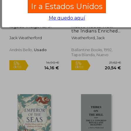
Ir a Estados Unidos
Me quedo aquí
legado indigena, el
Native Roots: How
the Indians Enriched
America (en Inglés)
Jack Weatherford
Weatherford, Jack
Andrés Bello,
Usado
Ballantine Books, 1992,
Tapa Blanda, Nuevo
28,72 €
22,39
5%
5%
dcto.
dcto.
27,29 €
21,27