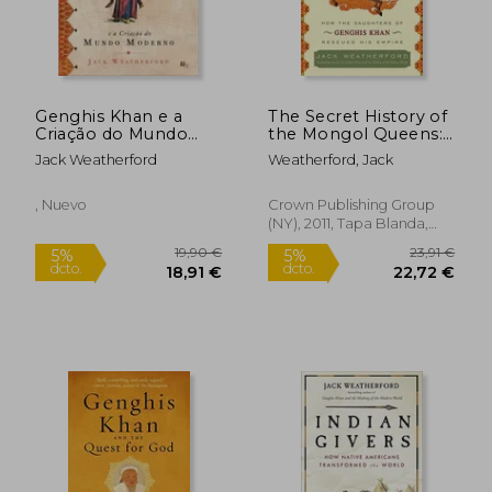
Genghis Khan e a
The Secret History of
16,24 €
5%
Criação do Mundo
the Mongol Queens:
dcto.
15,43 €
15,60
Moderno
How the Daughters
Jack Weatherford
Weatherford, Jack
of Genghis Khan
Rescued his Empire
(en Inglés)
, Nuevo
Crown Publishing Group
(NY), 2011, Tapa Blanda,
Nuevo