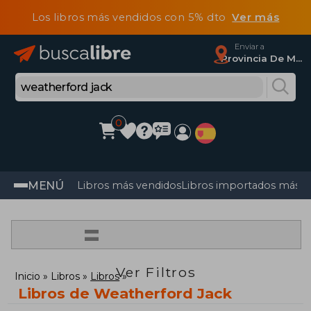
Los libros más vendidos con 5% dto
Ver más
Enviar a
Provincia De Madrid
0
MENÚ
Libros más vendidos
Libros importados más v
=
Ver Filtros
Inicio
Libros
Libros
Libros de Weatherford Jack