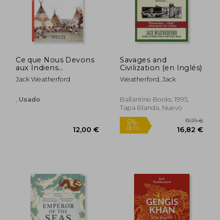
18,74 €
5%
dcto.
17,80 €
26,00
Ce que Nous Devons
Savages and
aux Indiens
Civilization (en Inglés)
D'amérique et
Jack Weatherford
Weatherford, Jack
Comment ils ont
Transformé le Monde
(El-Terre Indienne)
,
Usado
Ballantine Books, 1995,
(en Francés)
Tapa Blanda, Nuevo