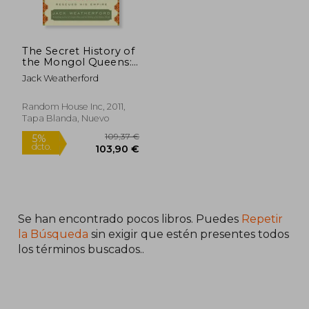
The Secret History of
the Mongol Queens:
How the Daughters
Jack Weatherford
of Genghis Khan
Rescued his Empire
(en Inglés)
Random House Inc, 2011,
Tapa Blanda, Nuevo
31,09 €
133,21
5%
5%
dcto.
dcto.
29,53 €
126,55
Se han encontrado pocos libros. Puedes
Repetir
la Búsqueda
sin exigir que estén presentes todos
los términos buscados..