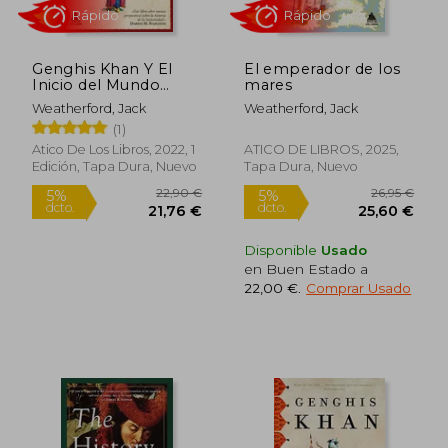
Genghis Khan Y El
El emperador de los
Inicio del Mundo
mares
Moderno
Weatherford, Jack
Weatherford, Jack
Rápido
Rápido
(1)
Atico De Los Libros, 2022, 1
ATICO DE LIBROS, 2025,
Edición, Tapa Dura, Nuevo
Tapa Dura, Nuevo
Disponible
Usado
en Buen Estado a
22,00 €
.
Comprar Usado
22,90 €
26,95
5%
5%
dcto.
dcto.
21,76 €
25,60