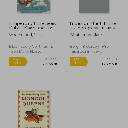
Emperor of the Seas:
tribes on the hill: the
Kublai Khan and the
u.s. congress--rituals
Making of China (en
and realities (en
Weatherford, Jack
Weatherford, Jack
Inglés)
Inglés)
Bloomsbury Continuum,
Bergin & Garvey, 1985,
Tapa Dura, Nuevo
Tapa Dura, Nuevo
14,90 €
21,62
5%
5%
dcto.
dcto.
14,16 €
20,54