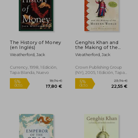
The History of Money
Genghis Khan and
(en Inglés)
the Making of the
Modern World (en
Weatherford, Jack
Weatherford, Jack
Inglés)
Currency, 1998, 1 Edición,
Crown Publishing Group
Tapa Blanda, Nuevo
(NY), 2005, 1 Edición, Tapa
Blanda, Nuevo
18,74 €
23,74
5%
5%