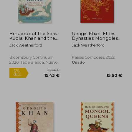
17,7
5%
dcto.
12,00 €
16,82
Emperor of the Seas.
Gengis Khan: Et les
Kublai Khan and the
Dynasties Mongoles
Making of China
(en Francés)
Jack Weatherford
Jack Weatherford
Bloomsbury Continuum,
Passes Composes, 2022,
2026, Tapa Blanda, Nuevo
Usado