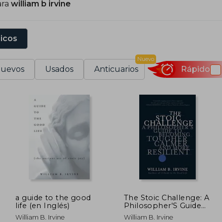
ara
william b irvine
sicos
Nuevo
uevos
Usados
Anticuarios
Rápido
a guide to the good
The Stoic Challenge: A
life (en Inglés)
Philosopher'S Guide
to Becoming Tougher,
William B. Irvine
William B. Irvine
Calmer, and More