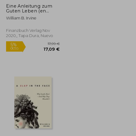
Eine Anleitung zum
Guten Leben (en
Alemán)
William B. Irvine
Finanzbuch Verlag Nov
2020,, Tapa Dura, Nuevo
13,94 €
17,99 €
5%
dcto.
13,24 €
17,09 €