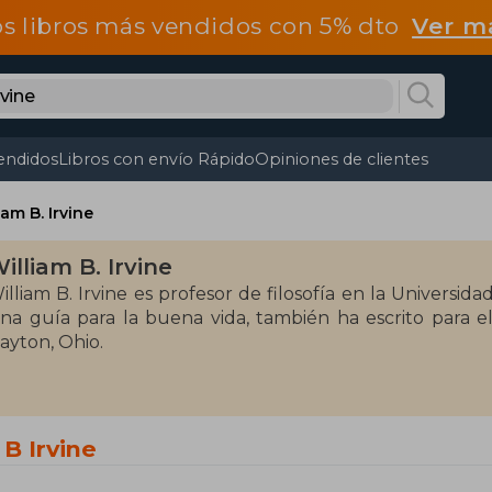
os libros más vendidos con 5% dto
Ver m
endidos
Libros con envío Rápido
Opiniones de clientes
iam B. Irvine
illiam B. Irvine
illiam B. Irvine es profesor de filosofía en la Universida
na guía para la buena vida, también ha escrito para el
ayton, Ohio.
 B Irvine