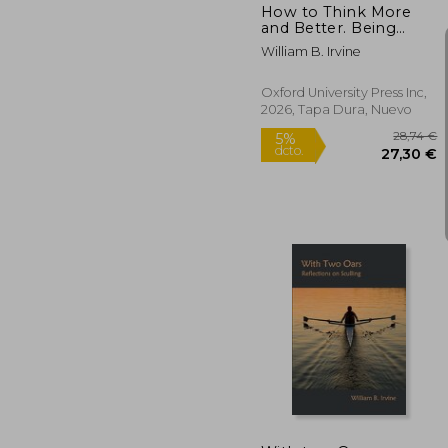
How to Think More
and Better. Being
Reasonable in
William B. Irvine
Unreasonable Times
Oxford University Press Inc,
2026, Tapa Dura, Nuevo
2
5%
dcto.
27