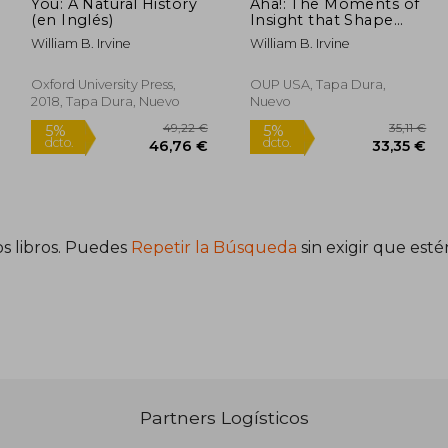
You: A Natural History
Aha!: The Moments of
(en Inglés)
Insight that Shape
Our World
William B. Irvine
William B. Irvine
Oxford University Press,
OUP USA, Tapa Dura,
2018, Tapa Dura, Nuevo
Nuevo
s libros. Puedes
Repetir la Búsqueda
sin exigir que est
,04 €
49,22 €
5%
5%
dcto.
dcto.
,04 €
46,76 €
Partners Logísticos