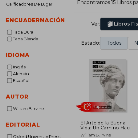
Encontramos 15 Libros p
Calificadores De Lugar
ENCUADERNACIÓN
Ver:
Libros Fí
Tapa Dura
Tapa Blanda
Estado:
Todos
N
IDIOMA
Inglés
Alemán
Español
AUTOR
William B Irvine
El Arte de la Buena
EDITORIAL
Vida: Un Camino Hacia
la Alegría Estoica
Rápido
William B. Irvine
Oxford University Press