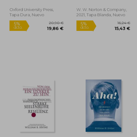
Resilient (en Inglés)
Oxford University Press,
W. W. Norton & Company,
Tapa Dura, Nuevo
2021, Tapa Blanda, Nuevo
6,00 €
20,90 €
5%
5%
dcto.
dcto.
,20 €
19,86 €