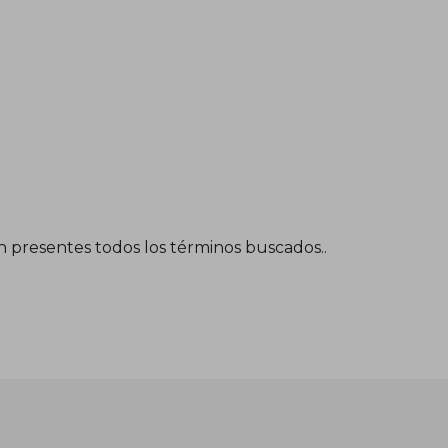
én presentes todos los términos buscados..
35,11 €
33,35 €