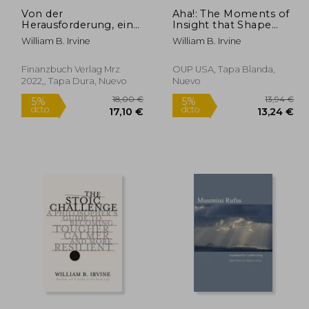
Von der
Aha!: The Moments of
Herausforderung, ein
Insight that Shape
Stoiker zu Sein (en
Our World
William B. Irvine
William B. Irvine
Alemán)
Finanzbuch Verlag Mrz
OUP USA, Tapa Blanda,
2022,, Tapa Dura, Nuevo
Nuevo
9,26 €
18,00 €
5%
5%
dcto.
dcto.
,30 €
17,10 €