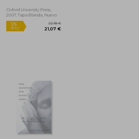
Oxford University Press,
2007, Tapa Blanda, Nuevo
16,24 €
22,18 €
5%
dcto.
15,43 €
21,07 €