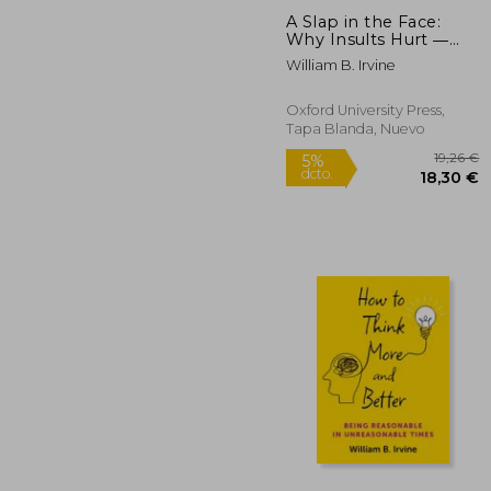
A Slap in the Face:
Why Insults Hurt ―
And Why They
William B. Irvine
Shouldn't (en Inglés)
Oxford University Press,
Tapa Blanda, Nuevo
1
5%
dcto.
18