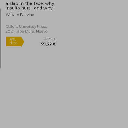
a slap in the face: why
insults hurt--and why
they shouldn't (en
William B. Irvine
Inglés)
Oxford University Press,
2013, Tapa Dura, Nuevo
24,68 €
41,39 €
5%
dcto.
23,44 €
39,32 €