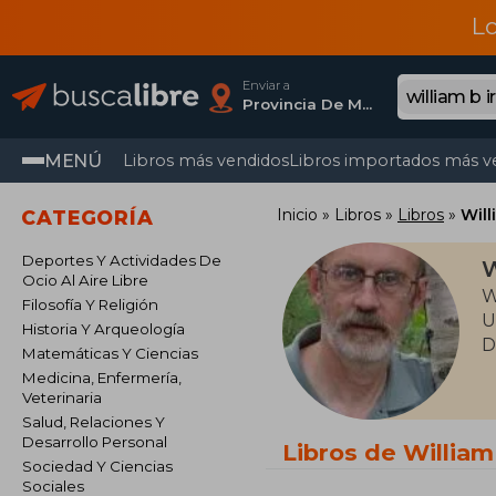
L
Enviar a
Provincia De Madrid
MENÚ
Libros más vendidos
Libros importados más v
Inicio
Libros
Libros
Will
CATEGORÍA
Deportes Y Actividades De
W
Ocio Al Aire Libre
W
Filosofía Y Religión
U
Historia Y Arqueología
D
Matemáticas Y Ciencias
Medicina, Enfermería,
Veterinaria
Salud, Relaciones Y
Desarrollo Personal
Libros de William
Sociedad Y Ciencias
Sociales