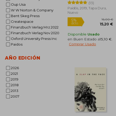
(13)
Oup Usa
Paidós, 2019, Tapa Dura,
W W Norton & Company
Nuevo
Bent Skeg Press
Createspace
Finanzbuch Verlag Mrz 2022
Finanzbuch Verlag Nov 2020
Disponible
Usado
Oxford University Press Inc
en Buen Estado a
15,10 €
.
Comprar Usado
Paidos
1
5%
dcto.
15
AÑO EDICIÓN
2026
2021
2019
2018
2013
2007