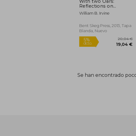
With two Oars:
Reflections on
Sculling (en Inglés)
William B. Irvine
Bent Skeg Press, 2013, Tapa
Blanda, Nuevo
Se han encontrado poco
20
5%
dcto.
19