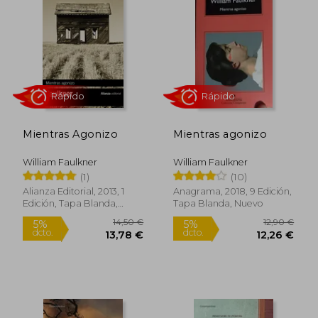
Mientras Agonizo
Mientras agonizo
William Faulkner
William Faulkner
(1)
(10)
Rápido
Rápido
Alianza Editorial, 2013, 1
Anagrama, 2018, 9 Edición,
Edición, Tapa Blanda,
Tapa Blanda, Nuevo
Nuevo
14,50 €
12,90