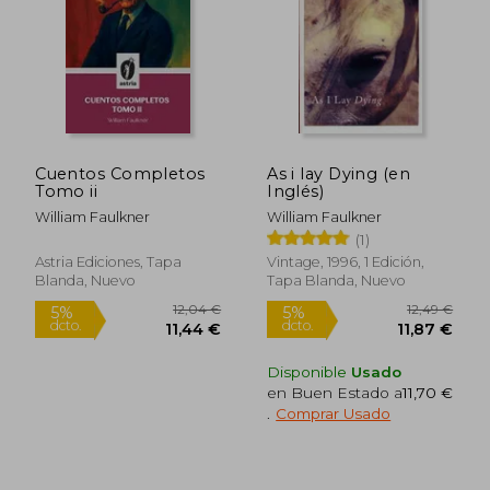
19,50
5%
dcto.
10,20 €
18,53
Cuentos Completos
As i lay Dying (en
Tomo ii
Inglés)
William Faulkner
William Faulkner
(1)
Astria Ediciones, Tapa
Vintage, 1996, 1 Edición,
Blanda, Nuevo
Tapa Blanda, Nuevo
Disponible
Usado
en Buen Estado a
11,70 €
.
Comprar Usado
Rápido