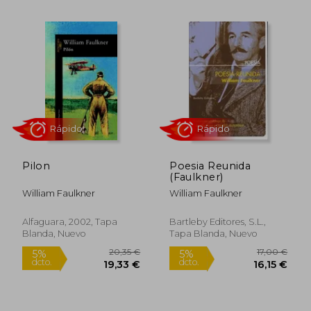
14,96 €
12,95
5%
5%
dcto.
dcto.
14,21 €
12,30
Pilon
Poesia Reunida
(Faulkner)
William Faulkner
William Faulkner
Alfaguara, 2002, Tapa
Bartleby Editores, S.l.,
Blanda, Nuevo
Tapa Blanda, Nuevo