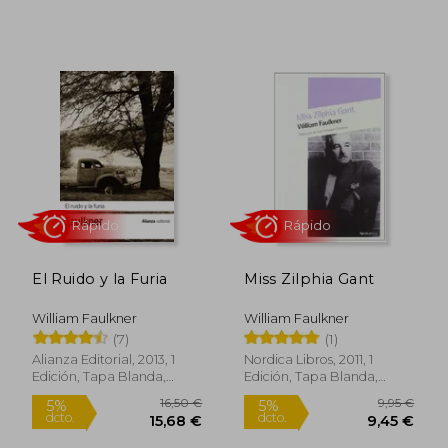
Rápido
Rápido
El Ruido y la Furia
Miss Zilphia Gant
William Faulkner
William Faulkner
(7)
(1)
Alianza Editorial, 2013, 1
Nordica Libros, 2011, 1
Edición, Tapa Blanda,
Edición, Tapa Blanda,
Nuevo
Nuevo