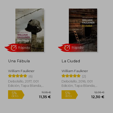
12,95 €
12,95
5%
5%
dcto.
dcto.
12,30 €
12,30
Una Fábula
La Ciudad
William Faulkner
William Faulkner
(6)
(2)
Debolsillo, 2017, 001
Debolsillo, 2016, 001
Edición, Tapa Blanda,
Edición, Tapa Blanda,
Nuevo
Nuevo