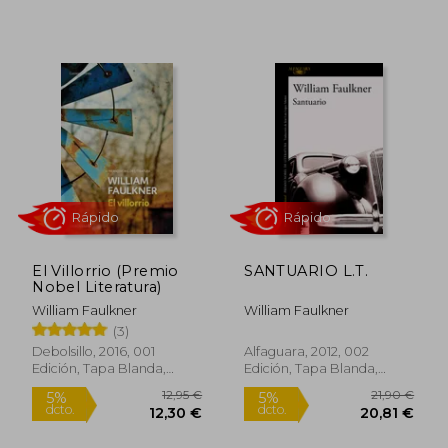
14,96 €
21,90
5%
5%
dcto.
dcto.
14,21 €
20,81
El Villorrio (Premio
SANTUARIO L.T.
Nobel Literatura)
Rápido
Rápido
William Faulkner
William Faulkner
(3)
Debolsillo, 2016, 001
Alfaguara, 2012, 002
Edición, Tapa Blanda,
Edición, Tapa Blanda,
Nuevo
Nuevo