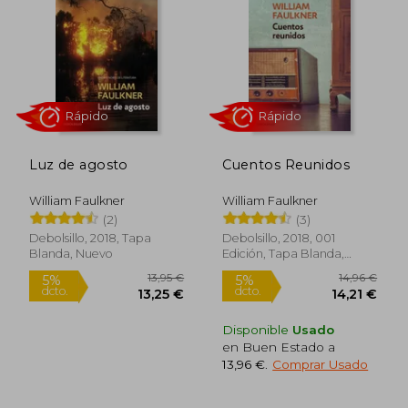
5%
5%
dcto.
dcto.
13,78 €
12,26
Luz de agosto
Cuentos Reunidos
William Faulkner
William Faulkner
(2)
(3)
Debolsillo, 2018, Tapa
Debolsillo, 2018, 001
Blanda, Nuevo
Edición, Tapa Blanda,
Rápido
Rápido
Nuevo
Disponible
Usado
en Buen Estado a
13,96 €
.
Comprar Usado