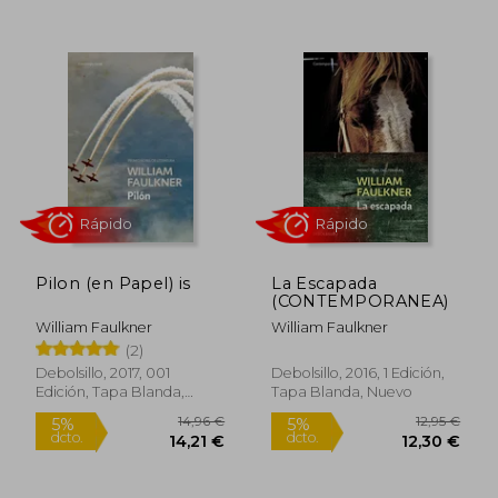
12,95 €
21,90
5%
5%
dcto.
dcto.
12,30 €
20,81
Pilon (en Papel) is
La Escapada
(CONTEMPORANEA)
William Faulkner
William Faulkner
(2)
Debolsillo, 2017, 001
Debolsillo, 2016, 1 Edición,
Edición, Tapa Blanda,
Tapa Blanda, Nuevo
Nuevo
Rápido
Rápido