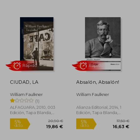
16,50 €
9,95
5%
5%
dcto.
dcto.
15,68 €
9,45
CIUDAD, LA
Absalón, Absalón!
William Faulkner
William Faulkner
(1)
Rápido
Rápido
ALFAGUARA, 2010, 003
Alianza Editorial, 2014, 1
Edición, Tapa Blanda,
Edición, Tapa Blanda,
Nuevo
Nuevo