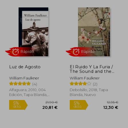
Rápido
Rápido
11,95 €
12,95
5%
5%
dcto.
dcto.
11,35 €
12,30
Luz de Agosto
El Ruido Y La Furia /
The Sound and the
Fury
William Faulkner
William Faulkner
(4)
(2)
Alfaguara, 2010, 004
Debolsillo, 2018, Tapa
Edición, Tapa Blanda,
Blanda, Nuevo
Nuevo