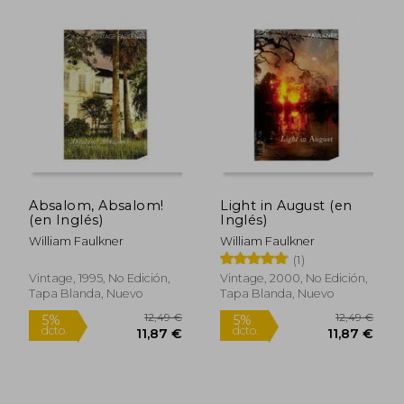
12,49 €
21,50
5%
5%
dcto.
dcto.
11,87 €
20,43
Absalom, Absalom!
Light in August (en
(en Inglés)
Inglés)
William Faulkner
William Faulkner
(1)
Vintage, 1995, No Edición,
Vintage, 2000, No Edición,
Tapa Blanda, Nuevo
Tapa Blanda, Nuevo