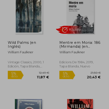
16,50
5%
dcto.
10,20 €
15,68
Wild Palms (en
Mentre em Moria: 186
Inglés)
(Mirmanda) (en
Catalán)
William Faulkner
William Faulkner
Vintage Classics, 2000, 1
Edicions De 1984, 2019,
Edición, Tapa Blanda,
Tapa Blanda, Nuevo
Nuevo