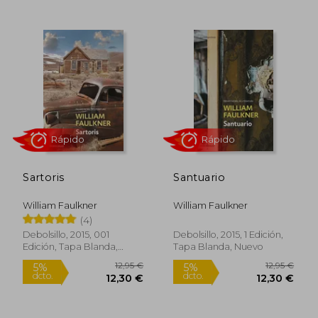
13,95 €
14,96
5%
5%
dcto.
dcto.
13,25 €
14,21
Sartoris
Santuario
William Faulkner
William Faulkner
(4)
Debolsillo, 2015, 001
Debolsillo, 2015, 1 Edición,
Edición, Tapa Blanda,
Tapa Blanda, Nuevo
Nuevo
Rápido
Rápido