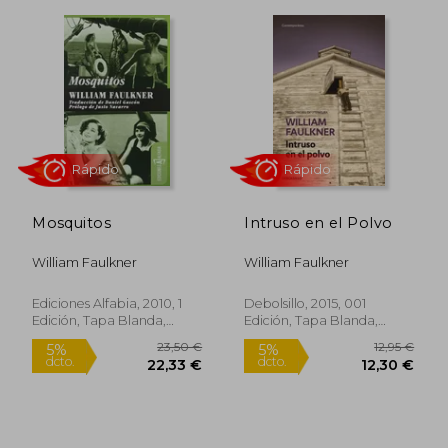
Rápido
Rápido
Mosquitos
Intruso en el Polvo
20,35 €
17,00
5%
5%
William Faulkner
William Faulkner
dcto.
dcto.
19,33 €
16,15
Ediciones Alfabia, 2010, 1
Debolsillo, 2015, 001
Edición, Tapa Blanda,
Edición, Tapa Blanda,
Nuevo
Nuevo