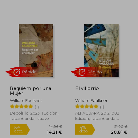
Rápido
Rápido
Requiem por una
El villorrio
Mujer
William Faulkner
William Faulkner
19,90 €
14,90
5%
5%
dcto.
dcto.
(1)
(1)
18,91 €
14,16
Debolsillo, 2023, 1 Edición,
ALFAGUARA, 2012, 002
Tapa Blanda, Nuevo
Edición, Tapa Blanda,
Nuevo