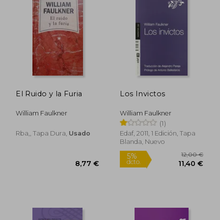
El Ruido y la Furia
Los Invictos
Rápido
William Faulkner
William Faulkner
(1)
Rba,, Tapa Dura,
Usado
Edaf, 2011, 1 Edición, Tapa
Blanda, Nuevo
22,50 €
5%
dcto.
21,38 €
8,77