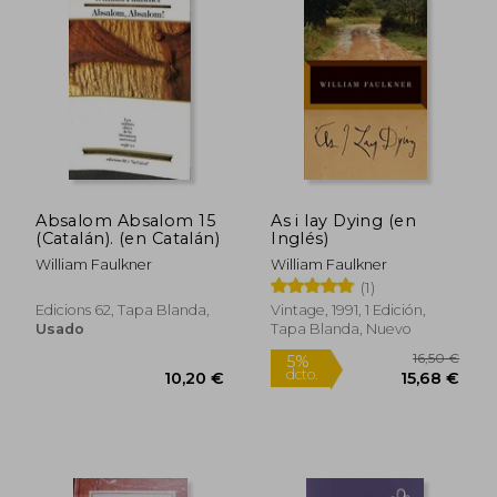
Rápido
Rápido
Absalom Absalom 15
As i lay Dying (en
(Catalán). (en Catalán)
Inglés)
William Faulkner
William Faulkner
(1)
Edicions 62, Tapa Blanda,
Vintage, 1991, 1 Edición,
Usado
Tapa Blanda, Nuevo
22,00 €
20,50
5%
5%
dcto.
dcto.
20,90 €
19,48