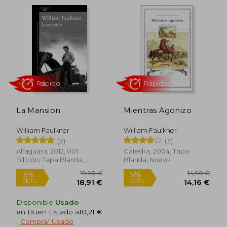
Rápido
Rápido
La Mansion
Mientras Agonizo
William Faulkner
William Faulkner
(2)
(3)
21,90 €
18,50
5%
5%
Alfaguara, 2012, 001
Catedra, 2004, Tapa
dcto.
dcto.
20,81 €
17,58
Edición, Tapa Blanda,
Blanda, Nuevo
Nuevo
Disponible
Usado
en Buen Estado a
10,21 €
.
Comprar Usado