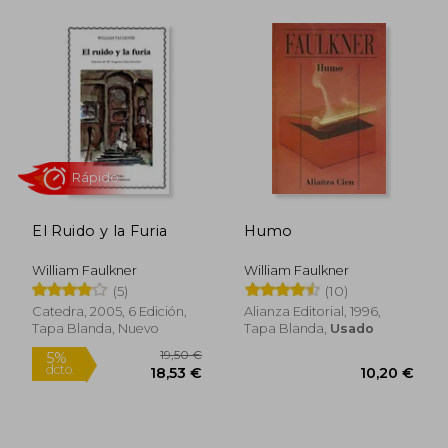
Rápido
11,15 €
16,50
5%
5%
dcto.
dcto.
El Ruido y la Furia
Humo
10,59 €
15,68
William Faulkner
William Faulkner
(5)
(10)
Catedra, 2005, 6 Edición,
Alianza Editorial, 1996,
Tapa Blanda, Nuevo
Tapa Blanda,
Usado