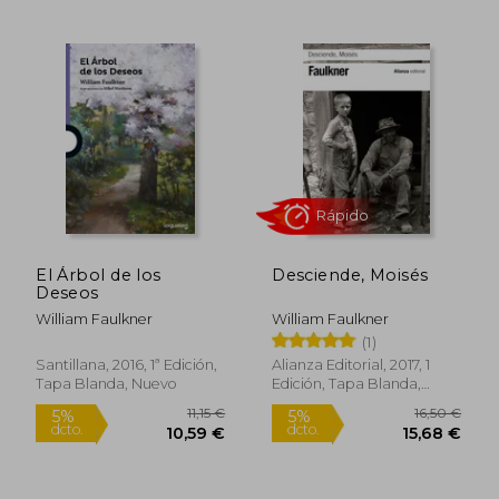
20,90 €
17,50
5%
5%
dcto.
dcto.
19,86 €
16,63
El Árbol de los
Desciende, Moisés
Deseos
William Faulkner
William Faulkner
(1)
Santillana, 2016, 1ª Edición,
Alianza Editorial, 2017, 1
Tapa Blanda, Nuevo
Edición, Tapa Blanda,
Nuevo
Rápido
Rápido