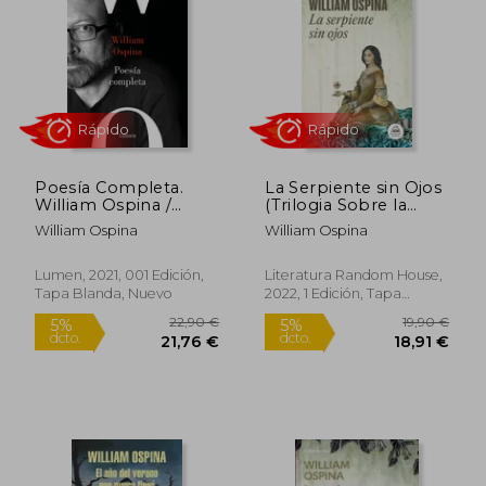
19,90 €
20,90
5%
5%
dcto.
dcto.
18,91 €
19,86
Poesía Completa.
La Serpiente sin Ojos
William Ospina /
(Trilogia Sobre la
Complete Poetry.
Conquista del Nuevo
William Ospina
William Ospina
William Ospina
Mund o 3)
Lumen, 2021, 001 Edición,
Literatura Random House,
Tapa Blanda, Nuevo
2022, 1 Edición, Tapa
Blanda, Nuevo
Rápido
Rápido