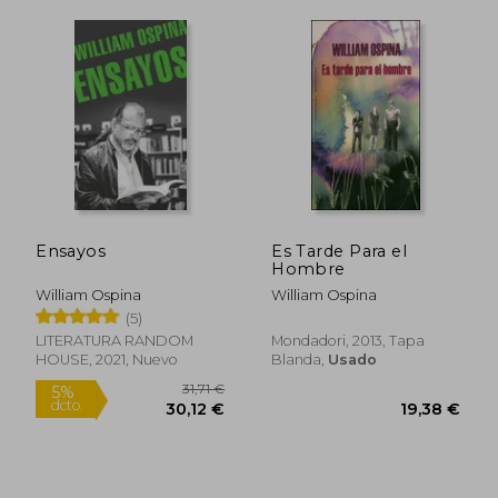
23,24 €
22,30
5%
5%
dcto.
dcto.
22,08 €
21,19
Ensayos
Es Tarde Para el
Hombre
William Ospina
William Ospina
(5)
LITERATURA RANDOM
Mondadori, 2013, Tapa
HOUSE, 2021, Nuevo
Blanda,
Usado