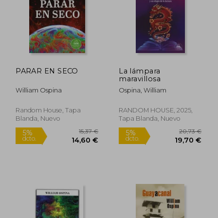
PARAR EN SECO
La lámpara
maravillosa
22,30 €
25,41
5%
5%
dcto.
dcto.
William Ospina
Ospina, William
21,19 €
24,14
Random House, Tapa
RANDOM HOUSE, 2025,
Blanda, Nuevo
Tapa Blanda, Nuevo