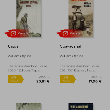
Ursúa
Guayacanal
William Ospina
William Ospina
Rápido
Rápido
Literatura Random House,
Literatura Random House,
2020, 1 Edición, Tapa
2021, 001 Edición, Tapa
Blanda, Nuevo
Blanda, Nuevo
21,90 €
18,90