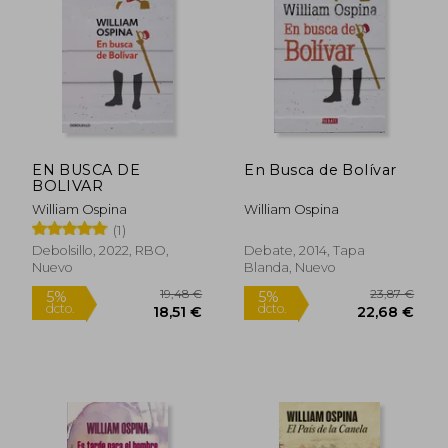
24,50 €
5%
dcto.
23,27 €
77,70
EN BUSCA DE
En Busca de Bolívar
BOLIVAR
William Ospina
William Ospina
(1)
Debolsillo, 2022, RBO,
Debate, 2014, Tapa
Nuevo
Blanda, Nuevo