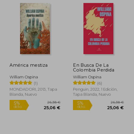
América mestiza
En Busca De La
Colombia Perdida
William Ospina
William Ospina
(1)
(6)
31,71 €
5%
MONDADORI, 2013, Tapa
Penguin, 2022, 1 Edición,
dcto.
30,12 €
19,38
Blanda, Nuevo
Tapa Blanda, Nuevo