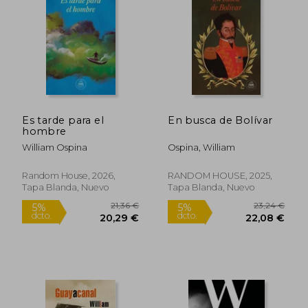
22,91 €
25,47
5%
5%
dcto.
dcto.
21,76 €
24,19
Es tarde para el
En busca de Bolívar
hombre
William Ospina
Ospina, William
Random House, 2026,
RANDOM HOUSE, 2025,
Tapa Blanda, Nuevo
Tapa Blanda, Nuevo