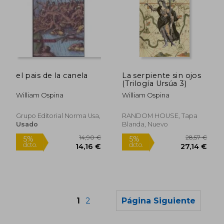
21,36 €
23,24
5%
5%
dcto.
dcto.
el pais de la canela
La serpiente sin ojos
20,29 €
22,08
(Trilogía Ursúa 3)
William Ospina
William Ospina
Grupo Editorial Norma Usa,
RANDOM HOUSE, Tapa
Usado
Blanda, Nuevo
1
2
Página Siguiente