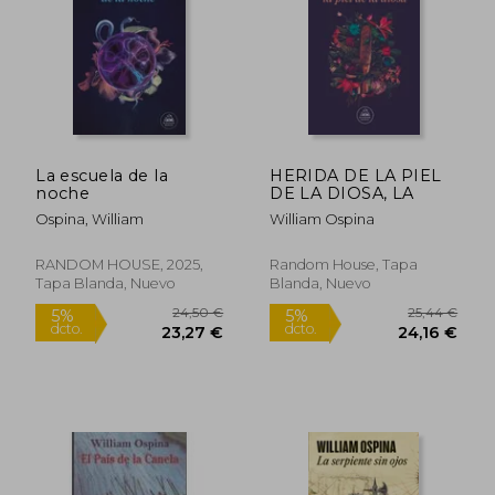
24,50 €
28,57
5%
5%
dcto.
dcto.
23,27 €
27,14
La escuela de la
HERIDA DE LA PIEL
noche
DE LA DIOSA, LA
Ospina, William
William Ospina
RANDOM HOUSE, 2025,
Random House, Tapa
Tapa Blanda, Nuevo
Blanda, Nuevo