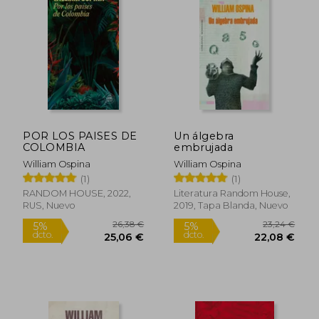
POR LOS PAISES DE
Un álgebra
COLOMBIA
embrujada
William Ospina
William Ospina
(1)
(1)
RANDOM HOUSE, 2022,
Literatura Random House,
RUS, Nuevo
2019, Tapa Blanda, Nuevo
23,24 €
23,88
5%
5%
dcto.
dcto.
22,08 €
22,69