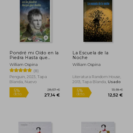
16,97 €
5%
dcto.
16,12 €
48,69
Pondré mi Oído en la
La Escuela de la
Piedra Hasta que
Noche
Hable
William Ospina
William Ospina
(8)
Penguin, 2023, Tapa
Literatura Random House,
Blanda, Nuevo
2013, Tapa Blanda,
Usado