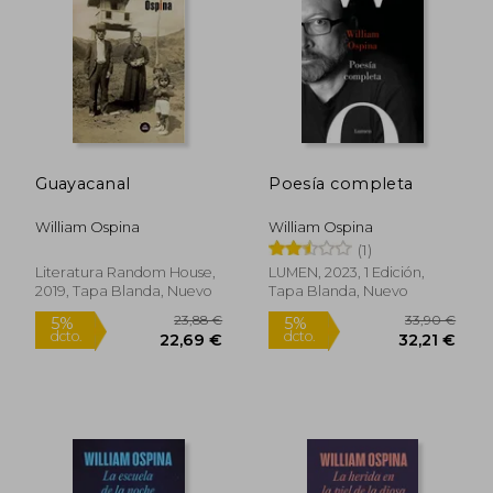
26,38 €
23,24
5%
5%
dcto.
dcto.
25,06 €
22,08
Guayacanal
Poesía completa
William Ospina
William Ospina
(1)
Literatura Random House,
LUMEN, 2023, 1 Edición,
2019, Tapa Blanda, Nuevo
Tapa Blanda, Nuevo