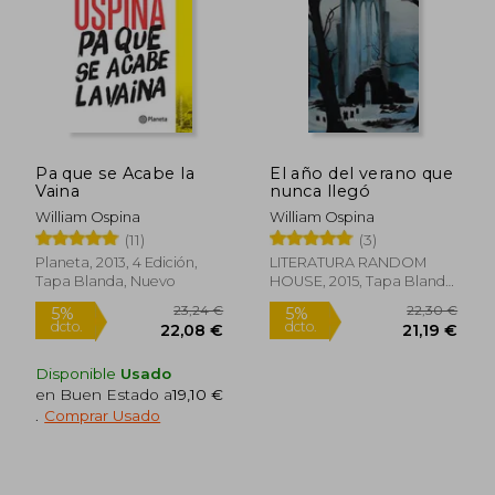
18,90 €
22,30
5%
5%
dcto.
dcto.
17,96 €
21,19
Pa que se Acabe la
El año del verano que
Vaina
nunca llegó
William Ospina
William Ospina
(11)
(3)
Planeta, 2013, 4 Edición,
LITERATURA RANDOM
Tapa Blanda, Nuevo
HOUSE, 2015, Tapa Blanda,
Nuevo
Disponible
Usado
en Buen Estado a
19,10 €
.
Comprar Usado