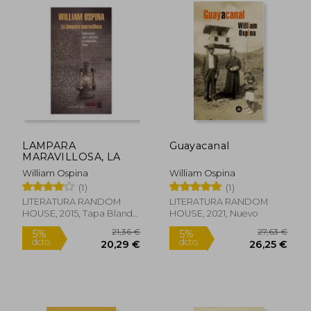
LAMPARA
Guayacanal
MARAVILLOSA, LA
William Ospina
William Ospina
(1)
(1)
LITERATURA RANDOM
LITERATURA RANDOM
HOUSE, 2015, Tapa Blanda,
HOUSE, 2021, Nuevo
Nuevo
26,38 €
26,38
5%
5%
dcto.
dcto.
25,06 €
25,06