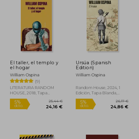
El taller, el templo y
Ursúa (Spanish
el hogar
Edition)
William Ospina
William Ospina
(9)
LITERATURA RANDOM
Random House, 2024, 1
HOUSE, 2018, Tapa
Edición, Tapa Blanda,
Blanda, Nuevo
Nuevo
21,36 €
27,63
5%
5%
dcto.
dcto.
20,29 €
26,25