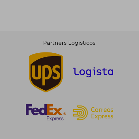
Partners Logísticos
23,88 €
33,90
5%
5%
dcto.
dcto.
22,69 €
32,21