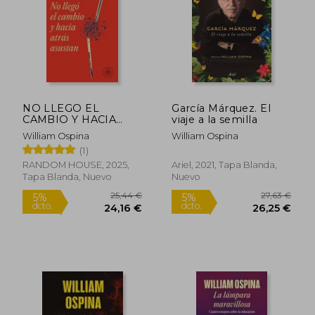
19,48 €
23,87
5%
5%
dcto.
dcto.
18,51 €
22,68
NO LLEGO EL
García Márquez. El
CAMBIO Y HACIA
viaje a la semilla
ATRAS ASUSTAN
William Ospina
William Ospina
(1)
RANDOM HOUSE, 2025,
Ariel, 2021, Tapa Blanda,
Tapa Blanda, Nuevo
Nuevo