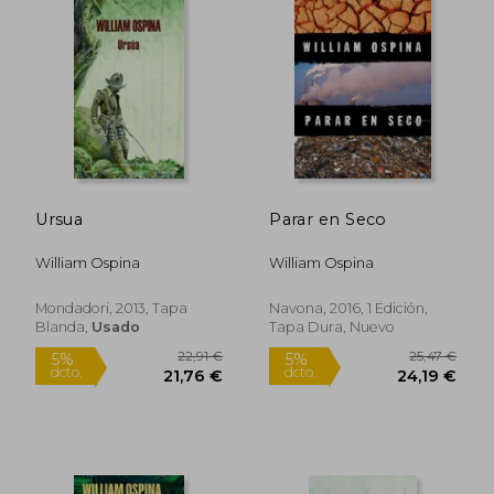
Ursua
Parar en Seco
William Ospina
William Ospina
Mondadori, 2013, Tapa
Navona, 2016, 1 Edición,
21,78 €
23,21
5%
5%
Blanda,
Usado
Tapa Dura, Nuevo
dcto.
dcto.
20,69 €
22,05