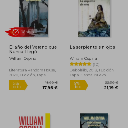
22,90 €
19,90
5%
5%
dcto.
dcto.
21,76 €
18,91
El año del Verano que
La serpiente sin ojos
Nunca Llegó
William Ospina
William Ospina
(10)
Literatura Random House,
Debolsiilo, 2018, 1 Edición,
2020, 1 Edición, Tapa
Tapa Blanda, Nuevo
Blanda, Nuevo
Rápido