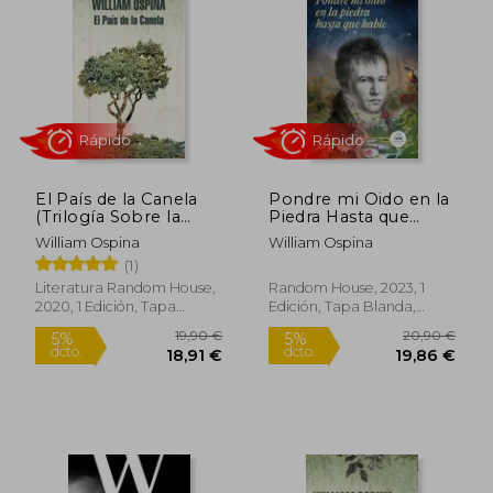
5%
5%
dcto.
dcto.
20,81 €
17,96
El País de la Canela
Pondre mi Oido en la
(Trilogía Sobre la
Piedra Hasta que
Conquista del Nuevo
Hable
William Ospina
William Ospina
Mundo 2)
(1)
Literatura Random House,
Random House, 2023, 1
2020, 1 Edición, Tapa
Edición, Tapa Blanda,
Rápido
Rápido
Blanda, Nuevo
Nuevo