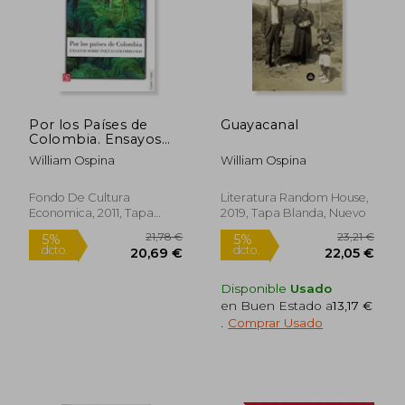
Por los Países de
Guayacanal
Colombia. Ensayos
Sobre Poetas
William Ospina
William Ospina
Colombianos
25,44 €
27,63
5%
5%
Fondo De Cultura
Literatura Random House,
dcto.
dcto.
24,16 €
26,25
Economica, 2011, Tapa
2019, Tapa Blanda, Nuevo
Blanda, Nuevo
Disponible
Usado
en Buen Estado a
13,17 €
.
Comprar Usado