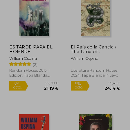
28,57 €
13,1
5%
5%
dcto.
dcto.
27,14 €
12,52
ES TARDE PARA EL
El País de la Canela /
HOMBRE
The Land of
Cinnamon
William Ospina
William Ospina
(2)
Random House, 2013, 1
Literatura Random House,
Edición, Tapa Blanda,
2024, Tapa Blanda, Nuevo
Nuevo