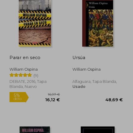
Parar en seco
Ursúa
William Ospina
William Ospina
(9)
DEBATE, 2016, Tapa
Alfaguara, Tapa Blanda,
Blanda, Nuevo
Usado
25,44 €
26,17
5%
5%
dcto.
dcto.
24,16 €
24,86