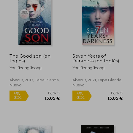
The Good son (en
Seven Years of
Inglés)
Darkness (en Inglés)
You-Jeong Jeong
You-Jeong Jeong
Abacus, 2019, Tapa Blanda,
Abacus, 2021, Tapa Blanda,
Nuevo
Nuevo
13,74 €
13,74