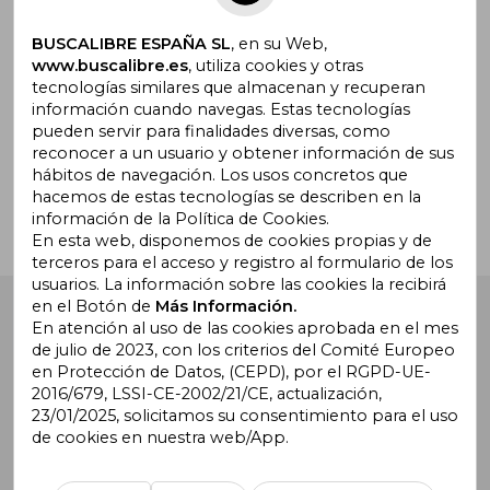
Suscríbete para recibir ofertas y
promociones
BUSCALIBRE ESPAÑA SL
, en su Web,
www.buscalibre.es
, utiliza cookies y otras
tecnologías similares que almacenan y recuperan
información cuando navegas. Estas tecnologías
pueden servir para finalidades diversas, como
¿Necesitas ayuda?
reconocer a un usuario y obtener información de sus
hábitos de navegación. Los usos concretos que
hacemos de estas tecnologías se describen en la
Ir a Centro de Soporte
información de la Política de Cookies.
En esta web, disponemos de cookies propias y de
terceros para el acceso y registro al formulario de los
usuarios. La información sobre las cookies la recibirá
en el Botón de
Más Información.
Buscalibre España
. Calle Energía, 65, Nave 3 (08940),
Cornellà de Llobregat, Barcelona. Derechos Reservados.
En atención al uso de las cookies aprobada en el mes
de julio de 2023, con los criterios del Comité Europeo
en Protección de Datos, (CEPD), por el RGPD-UE-
2016/679, LSSI-CE-2002/21/CE, actualización,
23/01/2025, solicitamos su consentimiento para el uso
de cookies en nuestra web/App.
Buscalibre Argentina
|
Buscalibre Chile
|
Buscalibre
Colombia
|
Buscalibre Ecuador
|
Buscalibre España
|
Buscalibre Uruguay
|
Buscalibre México
|
Buscalibre