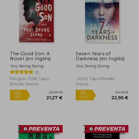
27,63 €
22,39
5%
5%
dcto.
dcto.
26,25 €
21,27
The Good Son: A
Seven Years of
Novel (en Inglés)
Darkness (en Inglés)
You-Jeong Jeong
You-Jeong Jeong
(1)
Penguin, 2018, Tapa
, 2020, Tapa Blanda,
Blanda, Nuevo
Nuevo