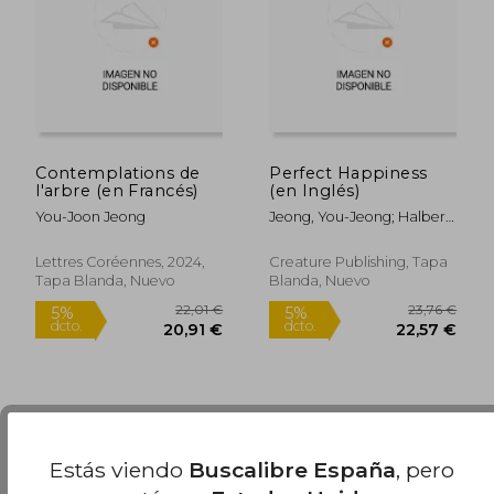
22,39 €
29,15
5%
5%
dcto.
dcto.
21,27 €
27,69
Contemplations de
Perfect Happiness
l'arbre (en Francés)
(en Inglés)
You-Joon Jeong
Jeong, You-Jeong; Halbert,
Sean Lin
Lettres Coréennes, 2024,
Creature Publishing, Tapa
Tapa Blanda, Nuevo
Blanda, Nuevo
Estás viendo
Buscalibre España
, pero