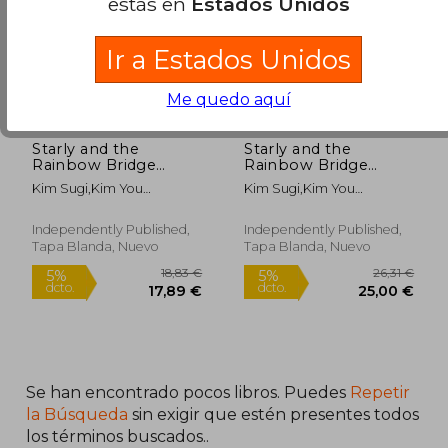
estás en
Estados Unidos
Ir a Estados Unidos
Me quedo aquí
Starly and the
Starly and the
22,01 €
23,76
Rainbow Bridge
Rainbow Bridge
5%
5%
dcto.
dcto.
(Paper Back) (en
(Paper Back) (en
20,91 €
22,57
Kim Sugi,Kim You
Kim Sugi,Kim You
Inglés)
Inglés)
Jeong,Han Cristi Na
Jeong,Han Cristi Na
Independently Published,
Independently Published,
Tapa Blanda, Nuevo
Tapa Blanda, Nuevo
Se han encontrado pocos libros. Puedes
Repetir
la Búsqueda
sin exigir que estén presentes todos
los términos buscados..