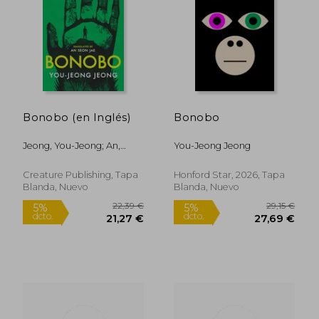
22,39 €
24,16
5%
5%
dcto.
dcto.
21,27 €
22,95
Bonobo (en Inglés)
Bonobo
Jeong, You-Jeong; An,
You-Jeong Jeong
Seon Jae
Creature Publishing, Tapa
Honford Star, 2026, Tapa
Blanda, Nuevo
Blanda, Nuevo