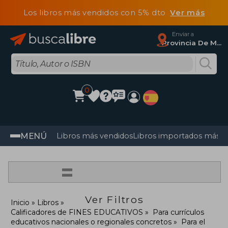
Los libros más vendidos con 5% dto
Ver más
Enviar a
Provincia De Madrid
0
MENÚ
Libros más vendidos
Libros importados más v
=
Ver Filtros
Inicio
Libros
Calificadores de FINES EDUCATIVOS
Para currículos
educativos nacionales o regionales concretos
Para el