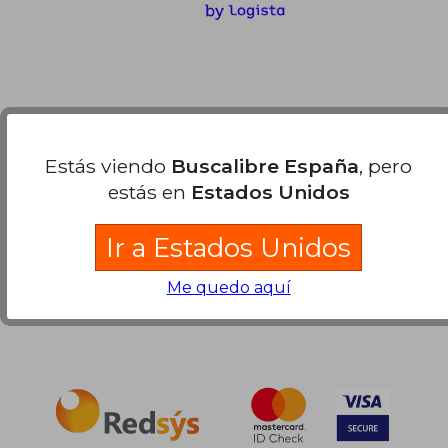
Compra Segura
Estás viendo
Buscalibre España
, pero
estás en
Estados Unidos
Ir a Estados Unidos
Me quedo aquí