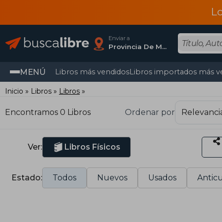
L
Enviar a
Provincia De Madrid
MENÚ
Libros más vendidos
Libros importados más v
Inicio
Libros
Libros
Encontramos 0 Libros
Ordenar por
Ver:
Libros Físicos
Estado:
Todos
Nuevos
Usados
Anticu