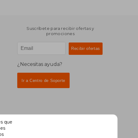
Suscríbete para recibir ofertas y
promociones
¿Necesitas ayuda?
Ir a Centro de Soporte
es que
des
os