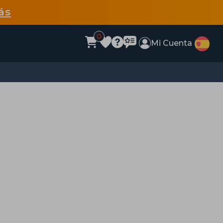
ás
0
Mi Cuenta