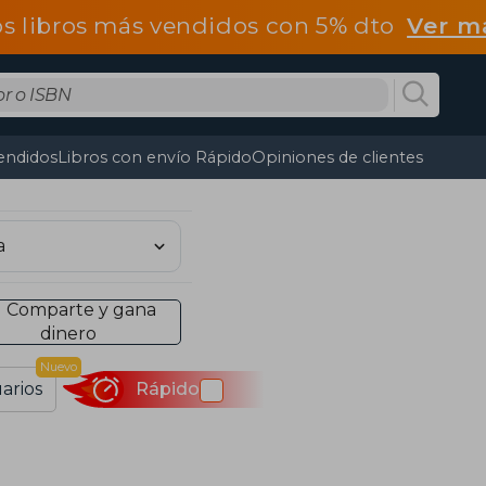
os libros más vendidos con 5% dto
Ver m
endidos
Libros con envío Rápido
Opiniones de clientes
Comparte y gana
dinero
Nuevo
arios
Rápido