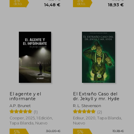
19,04 €
25,60
5%
5%
dcto.
dcto.
18,09 €
24,32
El agente y el
El Extraño Caso del
informante
dr. Jekyll y mr. Hyde
A.P. Brunet
R. L. Stevenson
(1)
(2)
Cooper, 2025, 1 Edición,
Edisur, 2020, Tapa Blanda,
Tapa Blanda, Nuevo
Nuevo