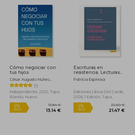
Cómo negociar con
Escrituras en
tus hijos
resistencia. Lecturas
críticas de poesía de
César Augusto Núñez
Patricia Espinosa
mujeres
Ramírez
(1)
Independiente, 2022, Tapa
Ediciones Libros Del Cardo,
Blanda, Nuevo
2026, 1 Edición, Tapa
Blanda, Nuevo