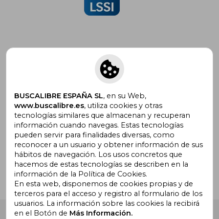
Suscríbete para recibir ofertas y
promociones
BUSCALIBRE ESPAÑA SL
, en su Web,
www.buscalibre.es
, utiliza cookies y otras
tecnologías similares que almacenan y recuperan
información cuando navegas. Estas tecnologías
pueden servir para finalidades diversas, como
¿Necesitas ayuda?
reconocer a un usuario y obtener información de sus
hábitos de navegación. Los usos concretos que
hacemos de estas tecnologías se describen en la
Ir a Centro de Soporte
información de la Política de Cookies.
En esta web, disponemos de cookies propias y de
terceros para el acceso y registro al formulario de los
usuarios. La información sobre las cookies la recibirá
en el Botón de
Más Información.
Buscalibre España
. Calle Energía, 65, Nave 3 (08940),