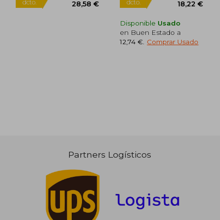
Disponible
Usado
en Buen Estado a
12,74 €
.
Comprar Usado
15,24 €
19,92
5%
5%
dcto.
dcto.
14,48 €
18,93
Partners Logísticos