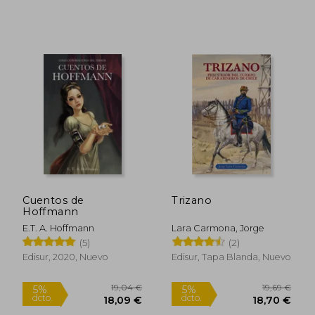
22,05 €
22,78
5%
5%
dcto.
dcto.
20,95 €
21,64
Cuentos de
Trizano
Hoffmann
E.T. A. Hoffmann
Lara Carmona, Jorge
(5)
(2)
Edisur, 2020, Nuevo
Edisur, Tapa Blanda, Nuevo