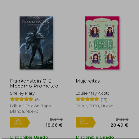
Frankenstein O El
Mujercitas
Moderno Prometeo
Shelley Mary
Louise May Alcott
(5)
(13)
16,84 €
20,92
5%
5%
Edisur, 1 Edición, Tapa
Edisur, 2020, Nuevo
dcto.
dcto.
16,00 €
19,88
Blanda, Nuevo
Disponible
Usado
Disponible
Usado