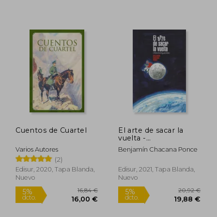
Cuentos de Cuartel
El arte de sacar la
vuelta -
30,09 €
17,49
5%
5%
Procrastinación
Varios Autores
Benjamín Chacana Ponce
dcto.
dcto.
28,58 €
16,61
(2)
Edisur, 2020, Tapa Blanda,
Edisur, 2021, Tapa Blanda,
Nuevo
Nuevo