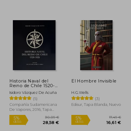
19,04 €
19,69
5%
5%
dcto.
dcto.
18,09 €
18,70
Historia Naval del
El Hombre Invisible
Reino de Chile 1520-
1826
Isidoro Vázquez De Acuña
H.G.Wells
(5)
(3)
Compañía Sudamericana
Edisur, Tapa Blanda, Nuevo
De Vapores, 2016, Tapa
Blanda, Nuevo