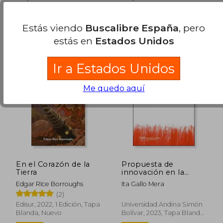
en Buen Estado a
en Buen Estado a
12,96 €
.
Comprar Usado
12,55 €
.
Comprar Usado
Estás viendo
Buscalibre España
, pero
estás en
Estados Unidos
Ir a Estados Unidos
Me quedo aquí
En el Corazón de la
Propuesta de
Tierra
innovación en la
educación continua.
Edgar RIce Borroughs
Ita Gallo Mera
La norma UNE-ISO
19,64 €
21,56
5%
5%
(2)
21001:2018 en la
dcto.
dcto.
18,66 €
20,49
UASB-E
Edisur, 2022, 1 Edición, Tapa
Universidad Andina Simón
Blanda, Nuevo
Bolívar, 2023, Tapa Blanda,
Nuevo