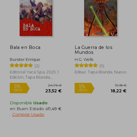
Bala en Boca
La Guerra de los
Mundos
Bunster Enrique
H.G. Wells
(2)
(9)
Editorial Yaca Spa, 2023, 1
Edisur, Tapa Blanda, Nuevo
Edición, Tapa Blanda,
Nuevo
Disponible
Usado
en Buen Estado a
11,49 €
.
Comprar Usado
24,76 €
19,1
5%
5%
dcto.
dcto.
23,52 €
18,22