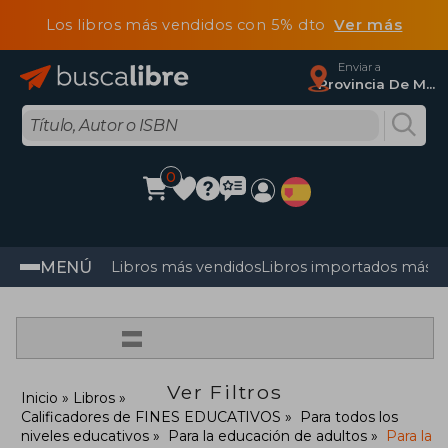
Los libros más vendidos con 5% dto
Ver más
Enviar a
Provincia De Madrid
0
MENÚ
Libros más vendidos
Libros importados más v
=
Ver Filtros
Inicio
Libros
Calificadores de FINES EDUCATIVOS
Para todos los
niveles educativos
Para la educación de adultos
Para la