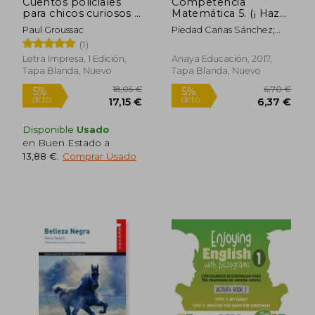
Cuentos policiales
Competencia
para chicos curiosos -
Matemática 5. (¡ Haz
Col. La Puerta Secreta
la Prueba! ) -
Paul Groussac
Piedad Cañas Sánchez;
9788469831373
Javier Cortés De Las Heras;
(1)
Florencio Luengo Horcajo;
Letra Impresa, 1 Edición,
Anaya Educación, 2017,
Pilar Sánchez López
Tapa Blanda, Nuevo
Tapa Blanda, Nuevo
Disponible
Usado
Rápido
en Buen Estado a
13,88 €
.
Comprar Usado
15,25 €
22,98
5%
dcto.
14,87 €
21,83