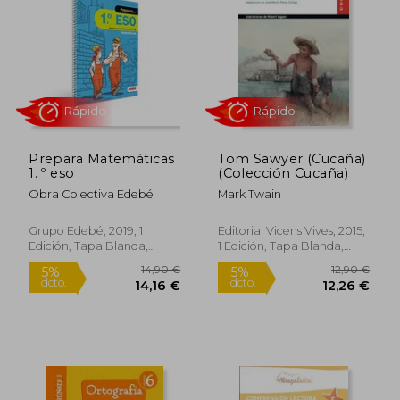
Rápido
Prepara Matemáticas
Tom Sawyer (Cucaña)
1. º eso
(Colección Cucaña)
Obra Colectiva Edebé
Mark Twain
Grupo Edebé, 2019, 1
Editorial Vicens Vives, 2015,
Edición, Tapa Blanda,
1 Edición, Tapa Blanda,
Nuevo
Nuevo
16,21 €
11,00
5%
5%
dcto.
dcto.
15,40 €
10,45