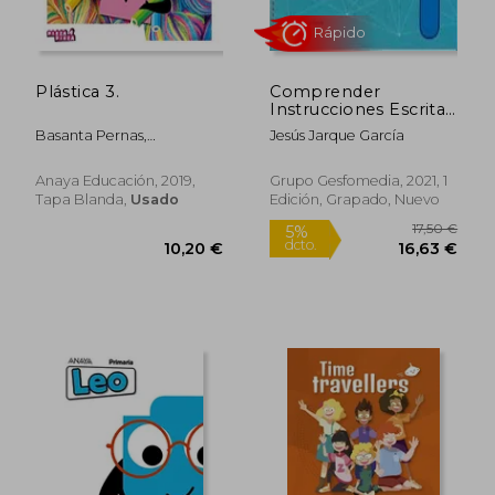
dcto.
dcto.
15,14 €
15,68
Plástica 3.
Comprender
Instrucciones Escritas
- Nivel 1
Basanta Pernas,
Jesús Jarque García
Beatriz;Esmeralda Zurita,
Rafael Mario;Pancorbo
Anaya Educación, 2019,
Grupo Gesfomedia, 2021, 1
Battaglio, Paula;Velázquez
Tapa Blanda,
Usado
Edición, Grapado, Nuevo
Redondo, Beatriz
Rápido