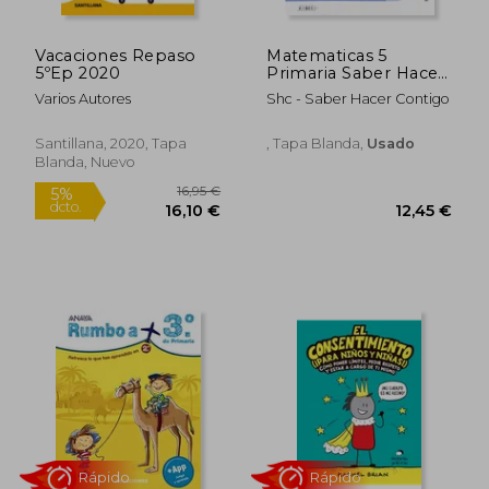
Vacaciones Repaso
Matematicas 5
5ºEp 2020
Primaria Saber Hacer
Contigo
Varios Autores
Shc - Saber Hacer Contigo
Santillana, 2020, Tapa
, Tapa Blanda,
Usado
Blanda, Nuevo
15,95 €
16,95
5%
5%
dcto.
dcto.
15,15 €
16,10