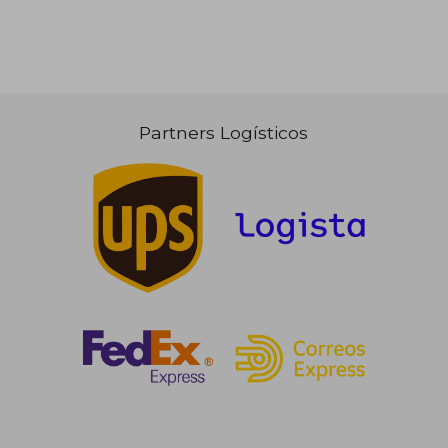
Partners Logísticos
23,67 €
13,04
5%
5%
dcto.
dcto.
22,49 €
12,39