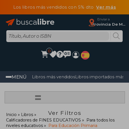
Los libros más vendidos con 5% dto
Ver más
Enviar a
Provincia De Madrid
0
MENÚ
Libros más vendidos
Libros importados más v
=
Ver Filtros
Inicio
Libros
Calificadores de FINES EDUCATIVOS
Para todos los
niveles educativos
Para Educación Primaria