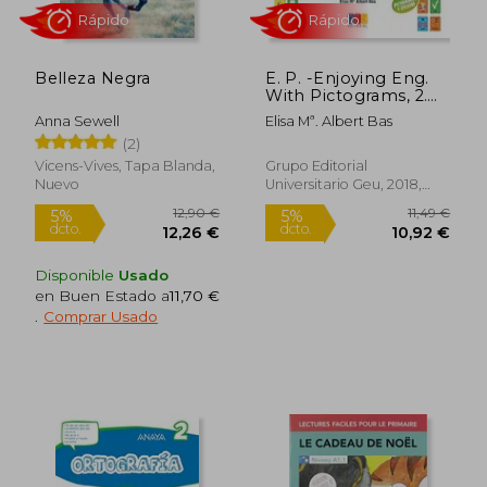
Belleza Negra
E. P. -Enjoying Eng.
With Pictograms, 2.
Activity Book
Anna Sewell
Elisa Mª. Albert Bas
(2)
Vicens-Vives, Tapa Blanda,
Grupo Editorial
Nuevo
Universitario Geu, 2018,
Tapa Blanda, Nuevo
Rápido
Disponible
Usado
en Buen Estado a
11,70 €
.
Comprar Usado
18,05 €
6,70
5%
5%