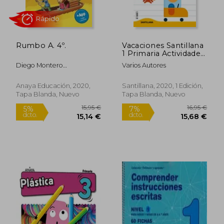
Rumbo A. 4º.
Vacaciones Santillana
1 Primaria Actividades
de Repaso Para el
Diego Montero
Varios Autores
Verano
Dom&Iacute;Nguez;
Jaume Vila Rosas
Anaya Educación, 2020,
Santillana, 2020, 1 Edición,
Tapa Blanda, Nuevo
Tapa Blanda, Nuevo
Rápido
15,95 €
16,95
5%
7%