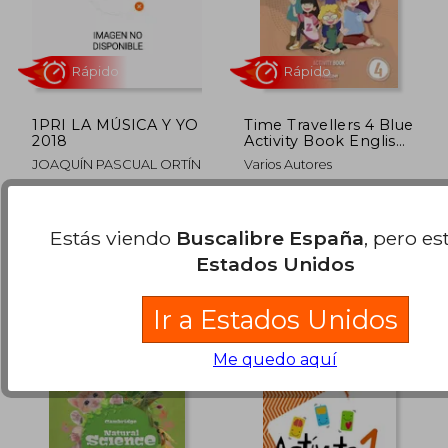
Rápido
Rápido
1PRI LA MÚSICA Y YO
Time Travellers 4 Blue
2018
Activity Book English
4º Primaria (en Inglés)
JOAQUÍN PASCUAL ORTÍN
Varios Autores
LA MÚSICA Y YO
Milton Educacion, Tapa
EDICIONES, Tapa Dura,
Blanda, Nuevo
Estás viendo
Buscalibre España
, pero es
Nuevo
6,70 €
10,50
5%
5%
Estados Unidos
dcto.
dcto.
6,37 €
9,98
Ir a Estados Unidos
Me quedo aquí