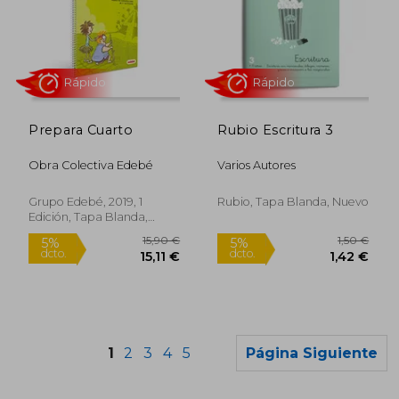
15,25 €
16,45
5%
dcto.
Prepara Cuarto
Rubio Escritura 3
14,87 €
15,63
Obra Colectiva Edebé
Varios Autores
Grupo Edebé, 2019, 1
Rubio, Tapa Blanda, Nuevo
Edición, Tapa Blanda,
Nuevo
1
2
3
4
5
Página Siguiente