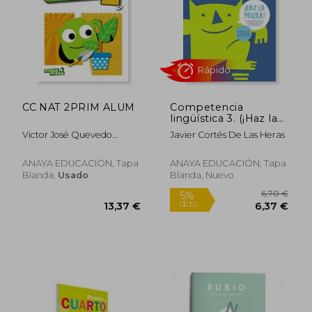
14,90 €
12,90
5%
5%
dcto.
dcto.
14,16 €
12,26
CC NAT 2PRIM ALUM
Competencia
lingüística 3. (¡Haz la
prueba!) -
Victor José Quevedo
Javier Cortés De Las Heras
9788469831298
Blasco,Raquel Dorado
Navarro,Rocío Romero
ANAYA EDUCACIÓN, Tapa
ANAYA EDUCACIÓN, Tapa
Santamaría
Blanda,
Usado
Blanda, Nuevo
Rápido
Rápido