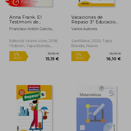
Anna Frank. El
Vacaciones de
Testimoni de
Repaso 3º Educacion
L'holocaust (en
Primaria Castellano
Francisco Antón García;
Varios Autores
Catalán)
ed 2020
25,70 €
11,50
5%
5%
Eduardo Alonso
dcto.
dcto.
24,42 €
10,93
Editorial Vicens Vives, 2018,
Santillana, 2020, Tapa
1 Edición, Tapa Blanda,
Blanda, Nuevo
Nuevo
Rápido