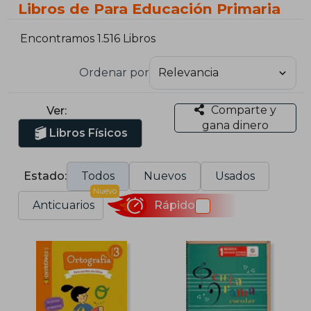
Libros de Para Educación Primaria
Encontramos 1.516 Libros
Ordenar por
Comparte y
Ver:
gana dinero
Libros Físicos
Estado:
Todos
Nuevos
Usados
Nuevo
Anticuarios
Rápido