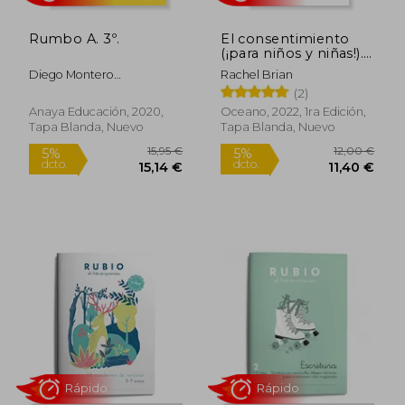
Rumbo A. 3º.
El consentimiento
(¡para niños y niñas!).
Cómo poner límites,
Diego Montero
Rachel Brian
pedir respeto y estar
Dom&Iacute;Nguez;
(2)
a cargo de ti mismo
Jaume Vila Rosas;
Anaya Educación, 2020,
Oceano, 2022, 1ra Edición,
Merc&Egrave; Ort&Iacute;
Tapa Blanda, Nuevo
Tapa Blanda, Nuevo
Climent
16,95 €
5%
dcto.
16,10 €
12,45