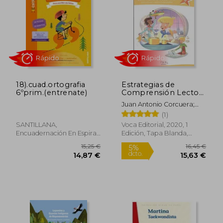
18).cuad.ortografia
Estrategias de
6ºprim.(entrenate)
Comprensión Lectora
5 Primaria.
Juan Antonio Corcuera;
Abrapalabra:
Johanna Pérez; Laura
(1)
Comprensión
Lacosta; Ana Zapata
Lectora, Estrategias y
SANTILLANA,
Voca Editorial, 2020, 1
Producción Escrita
Encuadernación En Espiral,
Edición, Tapa Blanda,
Nuevo
Nuevo
Rápido
Rápido