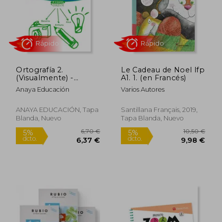
dcto.
dcto.
17,15 €
6,37
Ortografía 2.
Le Cadeau de Noel lfp
(Visualmente) -
A1. 1. (en Francés)
9788469831403
Anaya Educación
Varios Autores
ANAYA EDUCACIÓN, Tapa
Santillana Français, 2019,
Blanda, Nuevo
Tapa Blanda, Nuevo
Rápido
Rápido