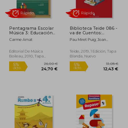
Pentagrama Escolar
Biblioteca Teide 086 -
Música 3: Educación
va de Cuentos:
Primaria. Ciclo Medio
Antología del Cuento
Carme Amat
Pau Miret Puig; Joan
Español
Baptista Fortuny
Contemporáneo
Gin&Eacute;; Salvador
Editorial De Música
Teide, 2019, 1 Edición, Tapa
Martí Ra&Uuml;Ll
Boileau, 2010, Tapa
Blanda, Nuevo
Rápido
Rápido
Blanda, Nuevo
26,00 €
13,08
5%
5%
dcto.
dcto.
24,70 €
12,43