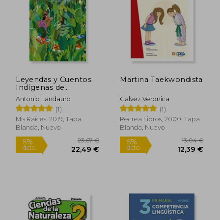
11,49 €
10,50
5%
5%
dcto.
dcto.
10,92 €
9,98
Leyendas y Cuentos
Martina Taekwondista
Indígenas de
Hispanoamérica
Antonio Landauro
Galvez Veronica
(1)
(1)
Mis Raíces, 2019, Tapa
Recrea Libros, 2000, Tapa
Blanda, Nuevo
Blanda, Nuevo
Rápido
Rápido