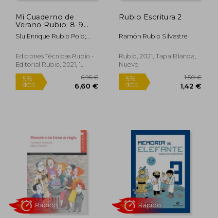
Mi Cuaderno de
Rubio Escritura 2
Rápido
Rápido
Verano Rubio. 8-9
Años
Slu Enrique Rubio Polo;
Ramón Rubio Silvestre
Manuel Gordillo Torres
Ediciones Técnicas Rubio -
Rubio, 2021, Tapa Blanda,
Editorial Rubio, 2021, 1
Nuevo
Edición, Grapado, Nuevo
15,95 €
12,00
5%
5%
dcto.
dcto.
15,14 €
11,40