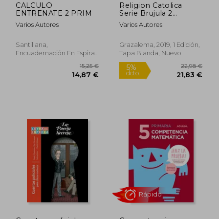
CALCULO
Religion Catolica
ENTRENATE 2 PRIM
Serie Brujula 2
Primaria
Varios Autores
Varios Autores
Santillana,
Grazalema, 2019, 1 Edición,
Encuadernación En Espiral,
Tapa Blanda, Nuevo
Nuevo
Rápido
Rápido
31,00 €
50,22
5%
5%
dcto.
dcto.
29,45 €
47,71