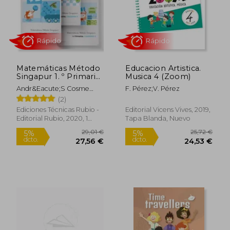
12,90 €
11,49
5%
5%
Matemáticas Método
Educacion Artistica.
dcto.
dcto.
12,26 €
10,92
Singapur 1. º Primaria
Musica 4 (Zoom)
Rubio (pack de 3
Andr&Eacute;S Cosme
F. Pérez;V. Pérez
libros)
S&Aacute;Nchez
(2)
Ediciones Técnicas Rubio -
Editorial Vicens Vives, 2019,
Editorial Rubio, 2020, 1
Tapa Blanda, Nuevo
Edición, Tapa Blanda,
Nuevo