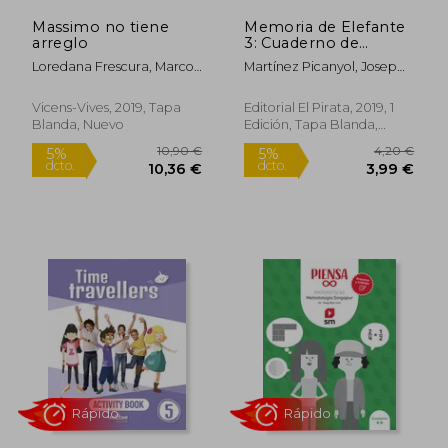
Massimo no tiene
Memoria de Elefante
arreglo
3: Cuaderno de
Entretenimiento
Loredana Frescura, Marco
Martínez Picanyol, Josep
Volume 3
Rápido
Rápido
Tomatis
Lluís
Vicens-Vives, 2019, Tapa
Editorial El Pirata, 2019, 1
Blanda, Nuevo
Edición, Tapa Blanda,
Nuevo
6,95 €
1,50
5%
5%
dcto.
dcto.
6,60 €
1,42