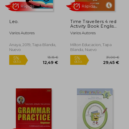
17,50
5%
dcto.
10,20 €
16,63
Leo.
Time Travellers 4 red
Activity Book English
4º Primaria (en Inglés)
Varios Autores
Varios Autores
Anaya, 2019, Tapa Blanda,
Milton Educacion, Tapa
Nuevo
Blanda, Nuevo
Rápido
Rápido