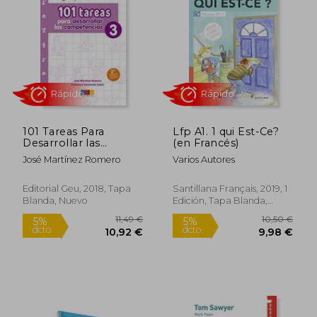
Rápido
Rápido
101 Tareas Para
Lfp A1. 1 qui Est-Ce?
Desarrollar las
(en Francés)
Competencias 3
José Martínez Romero
Varios Autores
Editorial Geu, 2018, Tapa
Santillana Français, 2019, 1
Blanda, Nuevo
Edición, Tapa Blanda,
Nuevo
19,00 €
31,00
5%
5%
dcto.
dcto.
18,05 €
29,45