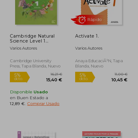
Rápido
Rápido
Cambridge Natural
Actívate 1.
Science Level 1
Activity Book (en
Varios Autores
Varios Autores
Inglés)
Cambridge University
Anaya EducaciÃ³n, Tapa
Press, Tapa Blanda, Nuevo
Blanda, Nuevo
29,01 €
25,72
5%
5%
Disponible
Usado
dcto.
dcto.
27,56 €
24,53
en Buen Estado a
12,89 €
.
Comprar Usado