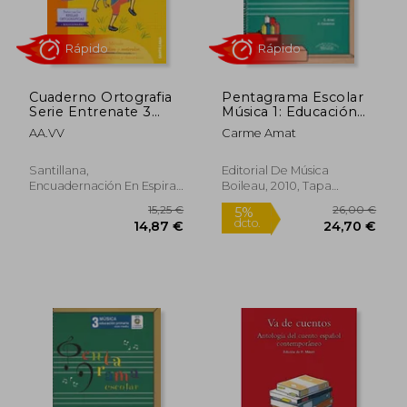
Cuaderno Ortografia
Pentagrama Escolar
Serie Entrenate 3
Música 1: Educación
Primaria
Primaria. Ciclo Inicial
AA.VV
Carme Amat
Rápido
Rápido
Santillana,
Editorial De Música
Encuadernación En Espiral,
Boileau, 2010, Tapa
Nuevo
Blanda, Nuevo
15,25 €
26,00
5%
dcto.
14,87 €
24,70