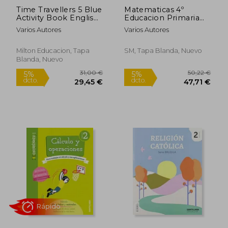
Time Travellers 5 Blue
Matematicas 4º
Activity Book English
Educacion Primaria
5º Primaria (en Inglés)
Cuaderno Piensa
Varios Autores
Varios Autores
Infinito ed 2020
Milton Educacion, Tapa
SM, Tapa Blanda, Nuevo
Blanda, Nuevo
Rápido
Rápido
10,90 €
4,20
5%
5%
dcto.
dcto.
10,36 €
3,99