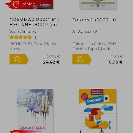
GRAMMAR PRACTICE
Ortografía 2020 - 6
13,15 €
31,00
5%
5%
BEGINNER+CDR (en
dcto.
dcto.
12,49 €
29,45
Inglés)
Varios Autores
Jes&Uacute;S
P&Eacute;Rez
(1)
Gonz&Aacute;Lez;
RICHMOND, Tapa Blanda,
Editorial La Calesa, 2019, 1
M.&Ordf; Luisa
Nuevo
Edición, Tapa Blanda,
Ca&Ntilde;Ado
Nuevo
G&Oacute;Mez; M.&Ordf;
Luisa P&Eacute;Rez
Ca&Ntilde;Ado
Rápido