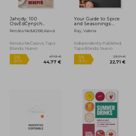
Jahody: 100
Your Guide to Spice
OsvĚdČených
and Seasonings:
ReceptŮ
Discover How to
Renáta Ne&#268;asová
Ray, Valeria
Make Your Own
Spices and
Seasonings at Home!
Renata NeČasova, Tapa
Independently Published,
(en Inglés)
Blanda, Nuevo
Tapa Blanda, Nuevo
20,98 €
36,13
5%
5%
dcto.
dcto.
19,93 €
34,32