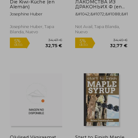
Die Kiwi-Küche (en
ЛАКОМСТВА ИЗ
20,27 €
21,23
5%
5%
Alemán)
ДРАКОНЬИХ Ф (en
dcto.
dcto.
19,25 €
20,17
Ruso)
Josephine Huber
&#1042;&#1072;&#1088;&#1074;
Josephine Huber, Tapa
Not Avail, Tapa Blanda,
Blanda, Nuevo
Nuevo
Olulised Viigiraamat
Start to Finish Maple