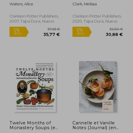
and Recipes From a
France: A Cookbook
Waters, Alice
Clark, Melissa
Delicious Revolution
(en Inglés)
(en Inglés)
Clarkson Potter Publishers,
Clarkson Potter Publishers,
2007, Tapa Dura, Nuevo
2020, Tapa Dura, Nuevo
29,23 €
17,49
5%
5%
dcto.
dcto.
27,76 €
16,62
Twelve Months of
Cannelle et Vanille
Monastery Soups (en
Notes (Journal) (en
Inglés)
Inglés)