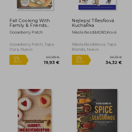
Fall Cooking With
Nejlepsí TŘesŇová
Family & Friends
KuchaŘka
(Seasonal Cookbook
Gooseberry Patch
Nikola Bezd&#283;ková
Collection) (en Inglés)
Gooseberry Patch, Tapa
Nikola Bezděkova, Tapa
Dura, Nuevo
Blanda, Nuevo
17,55 €
35,67
5%
5%
dcto.
dcto.
16,67 €
33,89