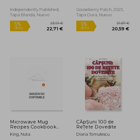
Days (en Inglés)
Independently Published,
Gooseberry Patch, 2023,
Tapa Blanda, Nuevo
Tapa Dura, Nuevo
23,15 €
21,59
5%
5%
dcto.
dcto.
21,99 €
20,51
Microwave Mug
CĂpȘuni 100 de
Recipes Cookbook
ReȚete Dovedite
for Busy Women:
King, Nuta
Diana Tomulescu
Delicious, quick, easy,