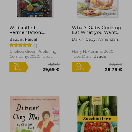
34,25 €
37,50
5%
5%
dcto.
dcto.
32,53 €
35,63
Wildcrafted
What's Gaby Cooking:
Fermentation:
Eat What you Want:
Exploring,
125 Recipes for Real
Baudar, Pascal
Dalkin, Gaby ; Armendariz,
Transforming, and
Life (en Inglés)
Matt
(1)
Preserving the Wild
Flavors of Your Local
Chelsea Green Publishing
Harry N. Abrams, 2020,
Terroir (en Inglés)
Company, 2020, Tapa
Tapa Dura,
Usado
Blanda, Nuevo