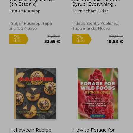
(en Estonia)
Syrup: Everything
you need to know to
Kristjan Puusepp
Cunningham, Brian
make DIY Maple
36,90 €
36,90
5%
5%
Syrup on a Budget
dcto.
dcto.
35,06 €
35,06
(en Inglés)
Kristjan Puusepp, Tapa
Independently Published,
Blanda, Nuevo
Tapa Blanda, Nuevo
Halloween Recipe
How to Forage for