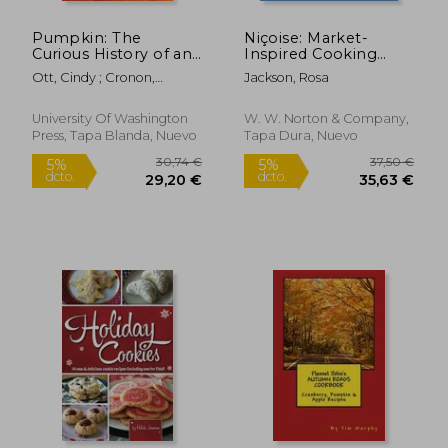
Pumpkin: The
Niçoise: Market-
Curious History of an
Inspired Cooking
American Icon (en
from France's
Ott, Cindy ; Cronon,
Jackson, Rosa
Inglés)
Sunniest City (en
William
Inglés)
University Of Washington
W. W. Norton & Company,
Press, Tapa Blanda, Nuevo
Tapa Dura, Nuevo
24,02 €
32,69
5%
5%
dcto.
dcto.
22,82 €
31,06