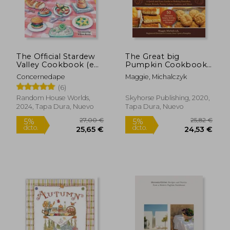
The Official Stardew
The Great big
Valley Cookbook (en
Pumpkin Cookbook:
Inglés)
A Quick and Easy
Concernedape
Maggie, Michalczyk
Guide to Making
(6)
Pancakes, Soups,
Breads, Pastas, Cakes,
Random House Worlds,
Skyhorse Publishing, 2020,
Cookies, and More
2024, Tapa Dura, Nuevo
Tapa Dura, Nuevo
(en Inglés)