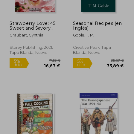
Strawberry Love: 45
Seasonal Recipes (en
Sweet and Savory
Inglés)
Recipes for
Graubart, Cynthia
Goble, T. M.
Shortcakes, Hand
25,82 €
18,95
5%
5%
Pies, Salads, Salsas,
dcto.
dcto.
24,53 €
18,01
and More (en Inglés)
Storey Publishing, 2021,
Creative Peak, Tapa
Tapa Blanda, Nuevo
Blanda, Nuevo