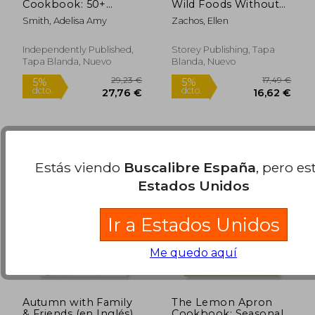
Cookbook: 50+
Wild Foods Without
Spooky Fun
Dying: An Absolute
Smith, Adelisa Amy
Zachos, Ellen
Halloween Recipes
Beginner's Guide to
(en Inglés)
Identifying 40 Edible
Wild Plants (en
Independently Published,
Storey Publishing, Tapa
Inglés)
Tapa Blanda, Nuevo
Blanda, Nuevo
34,47 €
34,49
5%
5%
dcto.
dcto.
32,75 €
32,77
Estás viendo
Buscalibre España
, pero es
Estados Unidos
Ir a Estados Unidos
Me quedo aquí
Autumn with Family
The Lemon Apron
& Friends (en Inglés)
Cookbook: Seasonal