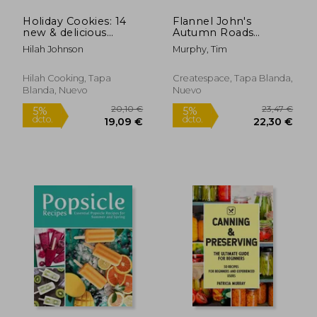
Holiday Cookies: 14
Flannel John's
new & delicious
Autumn Roads
cookie recipes
Cookbook:
Hilah Johnson
Murphy, Tim
(including one for
Cranberry, Pumpkin
Fido)!
& Apple Recipes (en
Inglés)
Hilah Cooking, Tapa
Createspace, Tapa Blanda,
Blanda, Nuevo
Nuevo
30,74 €
37,50
5%
5%
dcto.
dcto.
29,20 €
35,63