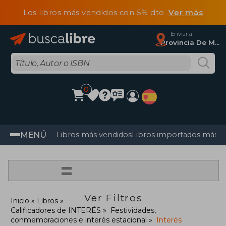
Los libros más vendidos con 5% dto
Ver más
Enviar a
Provincia De Madrid
0
MENÚ
Libros más vendidos
Libros importados más v
=
Ver Filtros
Inicio
Libros
Calificadores de INTERÉS
Festividades,
conmemoraciones e interés estacional
Interés