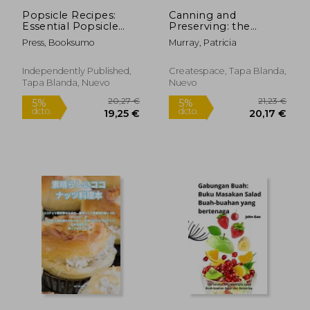
Popsicle Recipes:
Canning and
Essential Popsicle
Preserving: the
Recipes for Summer
Ultimate Guide for
Press, Booksumo
Murray, Patricia
and Spring (2nd
Beginners (50 easy
Edition) (en Inglés)
step-by-step recipes
for beginners and
Independently Published,
Createspace, Tapa Blanda,
experienced users)
Tapa Blanda, Nuevo
Nuevo
(en Inglés)
20,10 €
23,47
5%
5%
dcto.
dcto.
19,09 €
22,30