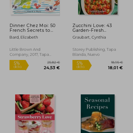
Dinner Chez Moi: 50
Zucchini Love: 43
31,25 €
30,31
5%
5%
French Secrets to
Garden-Fresh
dcto.
dcto.
29,69 €
28,79
Joyful Eating and
Recipes for Salads,
Bard, Elizabeth
Graubart, Cynthia
Entertaining (en
Soups, Breads,
Inglés)
Lasagnas, Stir-Fries,
and More (en Inglés)
Little Brown And
Storey Publishing, Tapa
Company, 2017, Tapa
Blanda, Nuevo
Dura, Nuevo