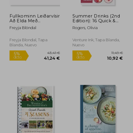
Fullkominn Leiðarvísir
Summer Drinks (2nd
Að Elda Með
Edition): 16 Quick &
Sítrónum
Easy Drink Recipes
Freyja Blöndal
Rogers, Olivia
That Will Cool You
Down In The
Summer (en Inglés)
Freyja Blondal, Tapa
Venture Ink, Tapa Blanda,
Blanda, Nuevo
Nuevo
47,13 €
23,91
5%
5%
dcto.
dcto.
44,77 €
22,71