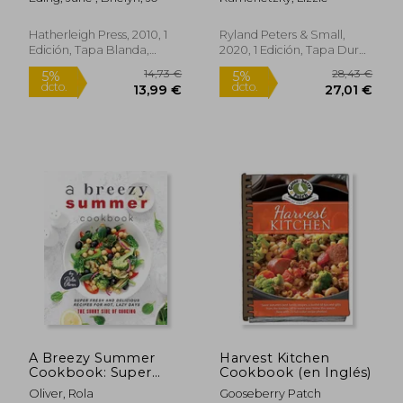
(en Inglés)
and Warming Recipes
(en Inglés)
Hatherleigh Press, 2010, 1
Ryland Peters & Small,
Edición, Tapa Blanda,
2020, 1 Edición, Tapa Dura,
Nuevo
Nuevo
37,65 €
32,50
5%
5%
dcto.
dcto.
35,77 €
30,88
A Breezy Summer
Harvest Kitchen
Cookbook: Super
Cookbook (en Inglés)
Fresh and Delicious
Oliver, Rola
Gooseberry Patch
Recipes for Hot, Lazy