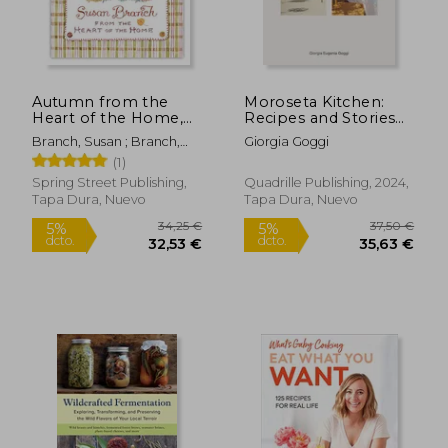
27,00 €
25,82
5%
5%
dcto.
dcto.
25,65 €
24,53
Autumn from the
Moroseta Kitchen:
Heart of the Home,
Recipes and Stories
10th Anniversary
from a Modern
Branch, Susan ; Branch,
Giorgia Goggi
Edition (en Inglés)
Puglian Farmhouse
Susan
(1)
(en Inglés)
Spring Street Publishing,
Quadrille Publishing, 2024,
Tapa Dura, Nuevo
Tapa Dura, Nuevo