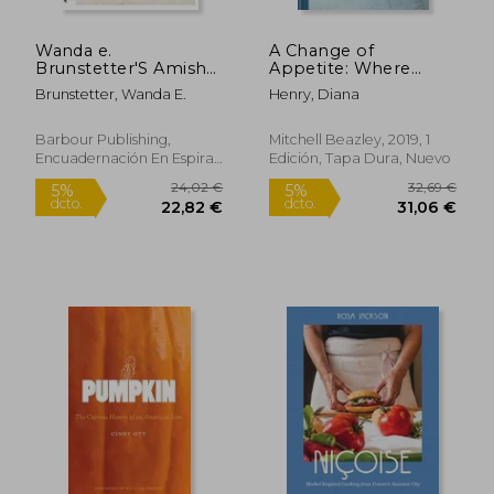
Wanda e.
A Change of
Brunstetter'S Amish
Appetite: Where
Friends 4 Seasons
Delicious Meets
Brunstetter, Wanda E.
Henry, Diana
Cookbook (en Inglés)
Healthy (en Inglés)
Barbour Publishing,
Mitchell Beazley, 2019, 1
Encuadernación En Espiral,
Edición, Tapa Dura, Nuevo
Nuevo
43,41 €
11,49
5%
5%
dcto.
dcto.
41,24 €
10,92