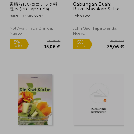
素晴らしいココナッツ料
Gabungan Buah:
理本 (en Japonés)
Buku Masakan Salad
Buah-buahan yang
&#26691;&#23376;
John Gao
bertenaga (en Malay)
&#35199;&#20043;&#22290
Not Avail, Tapa Blanda,
John Gao, Tapa Blanda,
Nuevo
Nuevo