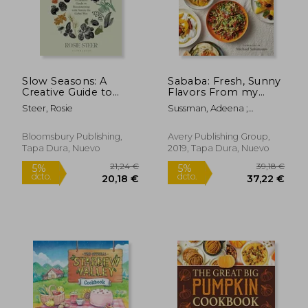
Slow Seasons: A
Sababa: Fresh, Sunny
Creative Guide to
Flavors From my
Reconnecting with
Israeli Kitchen (en
Steer, Rosie
Sussman, Adeena ;
Nature the Celtic Way
Inglés)
Solomonov, Michael
(en Inglés)
Bloomsbury Publishing,
Avery Publishing Group,
Tapa Dura, Nuevo
2019, Tapa Dura, Nuevo
21,24 €
39,18
5%
5%
dcto.
dcto.
20,18 €
37,22