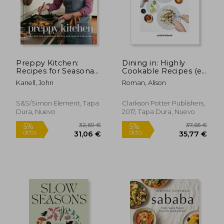
Preppy Kitchen:
Dining in: Highly
Recipes for Seasonal
Cookable Recipes (en
Dishes and Simple
Inglés)
Kanell, John
Roman, Alison
Pleasures (a
Cookbook) (en
Inglés)
S&s/Simon Element, Tapa
Clarkson Potter Publishers,
Dura, Nuevo
2017, Tapa Dura, Nuevo
32,69 €
37,65
5%
5%
dcto.
dcto.
31,06 €
35,77