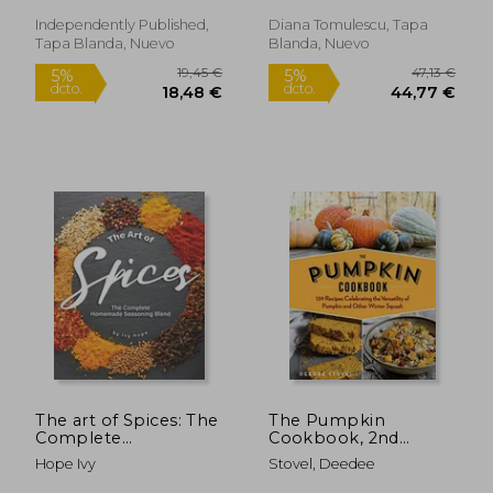
sweet, savory and
easy microwave mug
Independently Published,
Diana Tomulescu, Tapa
cookbook for busy
Tapa Blanda, Nuevo
Blanda, Nuevo
women. (en Inglés)
14,73 €
28,43
5%
5%
dcto.
dcto.
13,99 €
27,01
The art of Spices: The
The Pumpkin
Complete
Cookbook, 2nd
Homemade
Edition: 139 Recipes
Hope Ivy
Stovel, Deedee
Seasoning Blend (en
Celebrating the
Inglés)
Versatility of Pumpkin