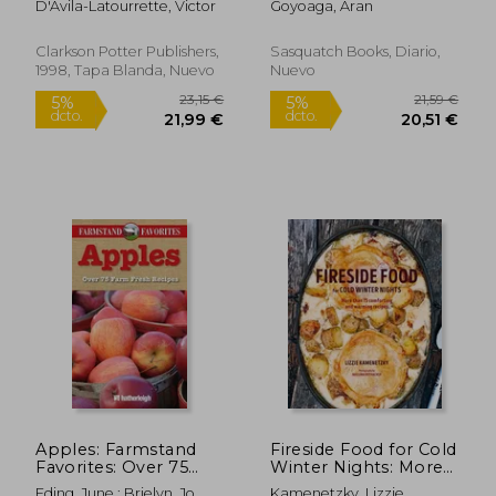
D'Avila-Latourrette, Victor
Goyoaga, Aran
Clarkson Potter Publishers,
Sasquatch Books, Diario,
1998, Tapa Blanda, Nuevo
Nuevo
25,42 €
31,55
5%
5%
dcto.
dcto.
24,15 €
29,97
Apples: Farmstand
Fireside Food for Cold
Favorites: Over 75
Winter Nights: More
Farm-Fresh Recipes
Than 75 Comforting
Eding, June ; Brielyn, Jo
Kamenetzky, Lizzie