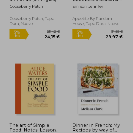
Recipes for the
Gooseberry Patch
Emilson, Jennifer
Curious Home Cook
(en Inglés)
Gooseberry Patch, Tapa
Appetite By Random
Dura, Nuevo
House, Tapa Dura, Nuevo
35,32 €
20,66
5%
5%
dcto.
dcto.
33,55 €
19,63
The art of Simple
Dinner in French: My
Food: Notes, Lessons,
Recipes by way of