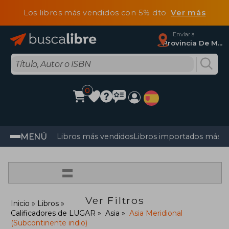
Los libros más vendidos con 5% dto
Ver más
Enviar a
Provincia De Madrid
0
MENÚ
Libros más vendidos
Libros importados más v
=
Ver Filtros
Inicio
Libros
Calificadores de LUGAR
Asia
Asia Meridional
(Subcontinente indio)