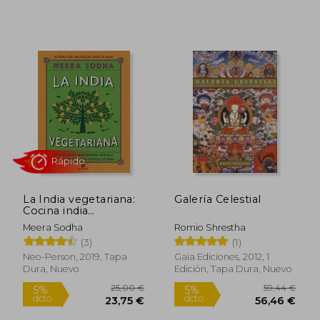
25,00 €
11,9
5%
5%
dcto.
dcto.
23,75 €
11,35
La India vegetariana:
Galería Celestial
Cocina india
vegetariana sencilla,
Meera Sodha
Romio Shrestha
rápida y fresca para
(3)
(1)
todos los días
Neo-Person, 2019, Tapa
Gaia Ediciones, 2012, 1
Dura, Nuevo
Edición, Tapa Dura, Nuevo
Rápido
Rápido