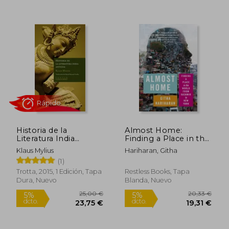
23,74 €
34,95
5%
5%
Historia de la
Almost Home:
dcto.
dcto.
22,55 €
33,20
Literatura India
Finding a Place in the
Antigua
World from Kashmir
Klaus Mylius
Hariharan, Githa
to New York (en
(1)
Inglés)
Trotta, 2015, 1 Edición, Tapa
Restless Books, Tapa
Dura, Nuevo
Blanda, Nuevo