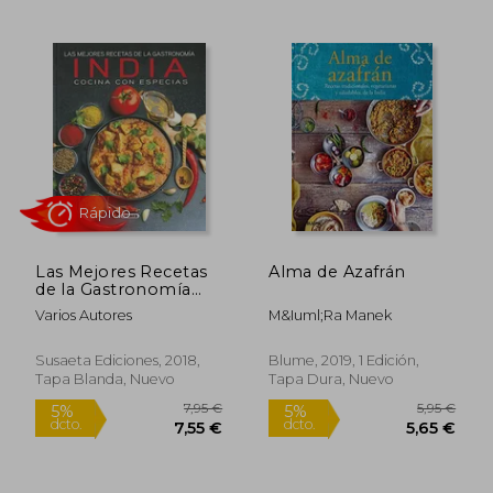
Rápido
Las Mejores Recetas
Alma de Azafrán
de la Gastronomía
India: Cocina con
30,15 €
19,80
5%
5%
Varios Autores
M&Iuml;Ra Manek
Especias
dcto.
dcto.
28,64 €
18,81
Susaeta Ediciones, 2018,
Blume, 2019, 1 Edición,
Tapa Blanda, Nuevo
Tapa Dura, Nuevo