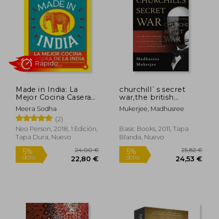
15,95 €
19,64
5%
5%
dcto.
dcto.
15,15 €
18,66
Made in India: La
churchill`s secret
Mejor Cocina Casera
war,the british
de la India
empire and the
Meera Sodha
Mukerjee, Madhusree
ravaging of india
(2)
during world war ii
(en Inglés)
Neo Person, 2018, 1 Edición,
Basic Books, 2011, Tapa
Tapa Dura, Nuevo
Blanda, Nuevo
Rápido