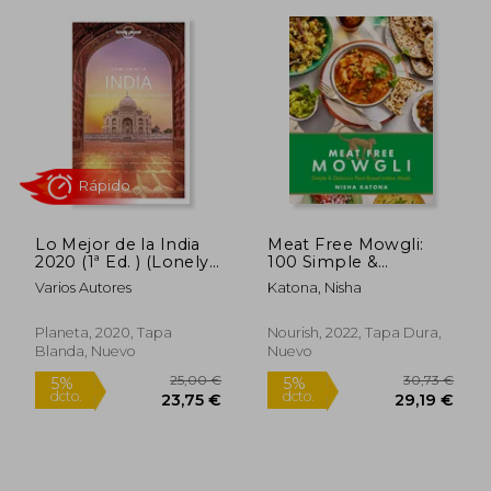
Rápido
Rápido
Lo Mejor de la India
Meat Free Mowgli:
2020 (1ª Ed. ) (Lonely
100 Simple &
Planet)
Delicious Plant-Based
Varios Autores
Katona, Nisha
Indian Meals (en
Inglés)
Planeta, 2020, Tapa
Nourish, 2022, Tapa Dura,
Blanda, Nuevo
Nuevo
25,00 €
11,00
5%
5%
dcto.
dcto.
23,75 €
10,45