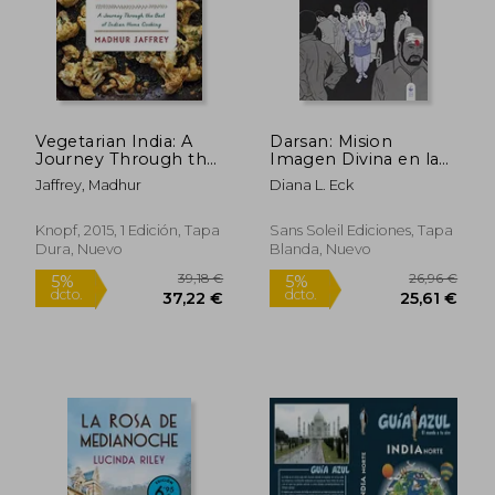
Vegetarian India: A
Darsan: Mision
Journey Through the
Imagen Divina en la
Best of Indian Home
India
Jaffrey, Madhur
Diana L. Eck
Cooking (en Inglés)
Knopf, 2015, 1 Edición, Tapa
Sans Soleil Ediciones, Tapa
Dura, Nuevo
Blanda, Nuevo
39,18 €
26,96
5%
5%
dcto.
dcto.