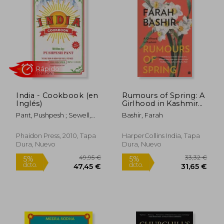
26,00 €
24,99
5%
5%
dcto.
dcto.
24,70 €
23,74
India - Cookbook (en
Rumours of Spring: A
Inglés)
Girlhood in Kashmir
(en Inglés)
Pant, Pushpesh ; Sewell,
Bashir, Farah
Andy
Phaidon Press, 2010, Tapa
HarperCollins India, Tapa
Dura, Nuevo
Dura, Nuevo
Rápido