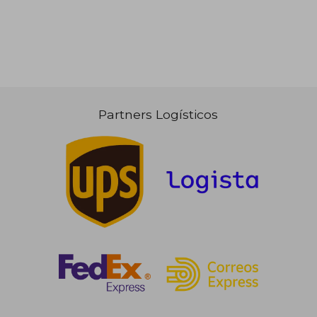
Rápido
Partners Logísticos
49,95 €
33,32
5%
5%
dcto.
dcto.
47,45 €
31,65