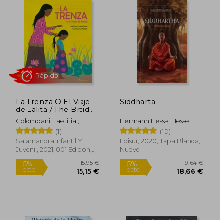
dcto.
dcto.
49,36 €
21,85
La Trenza O El Viaje
Siddharta
de Lalita / The Braid
or Lalita's Journey
Colombani, Laetitia ;
Hermann Hesse; Hesse
Pollet, Clemence
Hermann
(1)
(10)
Rápido
Salamandra Infantil Y
Edisur, 2020, Tapa Blanda,
Juvenil, 2021, 001 Edición,
Nuevo
Tapa Dura, Nuevo