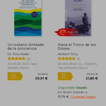
22,60 €
23,95
5%
5%
dcto.
dcto.
21,47 €
22,75
Un océano ilimitado
Hacia el Trono de los
de la conciencia
Dioses
Dr. Tony Nader
Herbert Tichy
(3)
(1)
AGUILAR, 2021, Tapa
Revista Altair S.L., 1 Edición,
Blanda, Nuevo
Tapa Blanda, Nuevo
Disponible
Usado
en Buen Estado a
Rápido
19,79 €
.
Comprar Usado