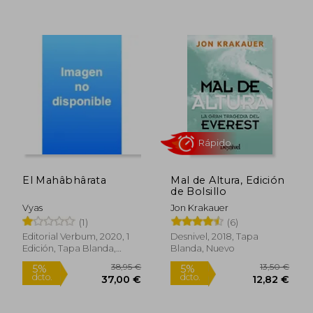
31,48 €
23,00
5%
5%
dcto.
dcto.
29,91 €
21,85
El Mahâbhârata
Mal de Altura, Edición
de Bolsillo
Vyas
Jon Krakauer
(1)
(6)
Editorial Verbum, 2020, 1
Desnivel, 2018, Tapa
Edición, Tapa Blanda,
Blanda, Nuevo
Nuevo