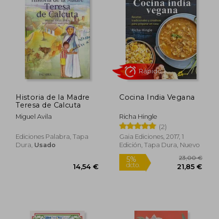
25,00 €
30,73
5%
5%
dcto.
dcto.
23,75 €
29,19
Historia de la Madre
Cocina India Vegana
Teresa de Calcuta
Miguel Avila
Richa Hingle
(2)
Ediciones Palabra, Tapa
Gaia Ediciones, 2017, 1
Dura,
Usado
Edición, Tapa Dura, Nuevo
Rápido