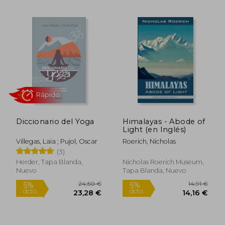
Diccionario del Yoga
Himalayas - Abode of
Light (en Inglés)
Villegas, Laia ; Pujol, Oscar
Roerich, Nicholas
(3)
45,97 €
31,09
5%
5%
Herder, Tapa Blanda,
Nicholas Roerich Museum,
dcto.
dcto.
43,67 €
29,53
Nuevo
Tapa Blanda, Nuevo