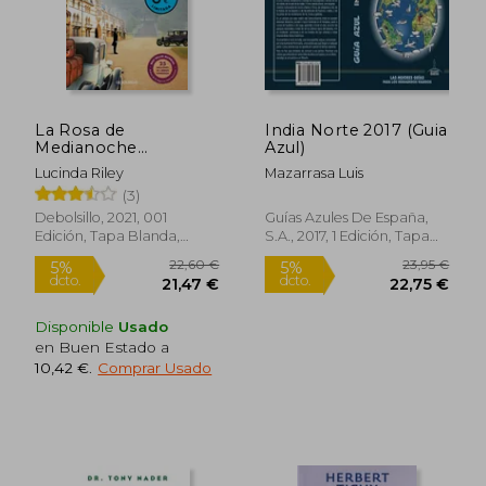
37,22 €
25,61
La Rosa de
India Norte 2017 (Guia
Medianoche
Azul)
(Campaña Verano -
Lucinda Riley
Mazarrasa Luis
Edición Limitada a
(3)
Precio Especial)
(Campañas)
Debolsillo, 2021, 001
Guías Azules De España,
Edición, Tapa Blanda,
S.A., 2017, 1 Edición, Tapa
Nuevo
Blanda, Nuevo
Disponible
Usado
en Buen Estado a
10,42 €
.
Comprar Usado