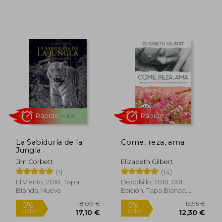
dcto.
dcto.
6,65 €
15,20
Rápido
La Sabiduría de la
Come, reza, ama
Jungla
Jim Corbett
Elizabeth Gilbert
(1)
(14)
El Viento, 2018, Tapa
Debolsillo, 2018, 001
Blanda, Nuevo
Edición, Tapa Blanda,
Nuevo