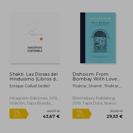
Rápido
Shakti. Las Diosas del
Dishoom: From
Hinduismo (Libros de
Bombay With Love
38,95 €
13,50
5%
5%
los Malos Tiempos.
(en Inglés)
Enrique Gallud Jardiel
Thakrar, Shamil ; Thakrar,
dcto.
dcto.
37,00 €
12,82
Serie Mayor)
Kavi ; Nasir, Naved
Miraguano Ediciones, 2012,
Bloomsbury Publishing,
1 Edición, Tapa Blanda,
2019, Tapa Dura, Nuevo
Nuevo