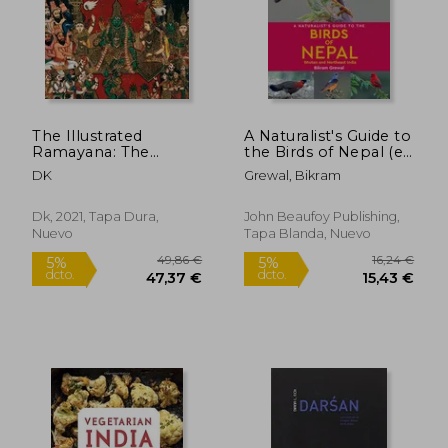
The Illustrated
A Naturalist's Guide to
Ramayana: The
the Birds of Nepal (en
Timeless Epic of Duty,
Inglés)
DK
Grewal, Bikram
Love, and
Redemption (en
Inglés)
Dk, 2021, Tapa Dura,
John Beaufoy Publishing,
Nuevo
Tapa Blanda, Nuevo
49,86 €
16,24
5%
5%
dcto.
dcto.
47,37 €
15,43