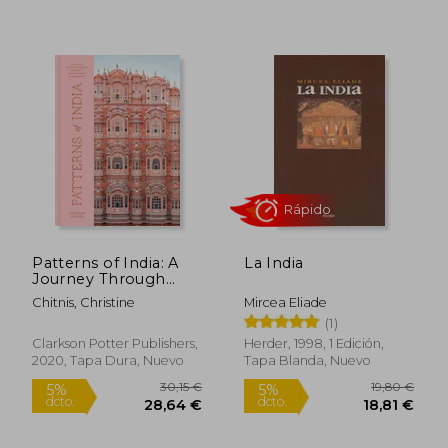
Rápido
25,00 €
59,44
5%
5%
dcto.
dcto.
23,75 €
56,46
Patterns of India: A
La India
Journey Through
Colors, Textiles, and
Chitnis, Christine
Mircea Eliade
the Vibrancy of
(1)
Rajasthan (en Inglés)
Clarkson Potter Publishers,
Herder, 1998, 1 Edición,
2020, Tapa Dura, Nuevo
Tapa Blanda, Nuevo