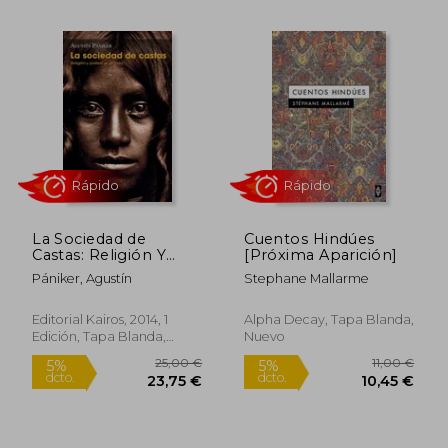
Rápido
La Sociedad de
Cuentos Hindúes
Castas: Religión Y
[Próxima Aparición]
Política En La India
Pániker, Agustín
Stephane Mallarme
Editorial Kairos, 2014, 1
Alpha Decay, Tapa Blanda,
25,00 €
20,33
5%
5%
Edición, Tapa Blanda,
Nuevo
dcto.
dcto.
23,75 €
19,31
Nuevo