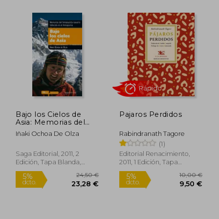
Rápido
Bajo los Cielos de
Pajaros Perdidos
Asia: Memorias del
Himalayista Navarro
Iñaki Ochoa De Olza
Rabindranath Tagore
Fallecido en el
(1)
Annapurna
Saga Editorial, 2011, 2
Editorial Renacimiento,
Edición, Tapa Blanda,
2011, 1 Edición, Tapa
Nuevo
Blanda, Nuevo
24,50 €
14,91
5%
5%
dcto.
dcto.
23,28 €
14,16