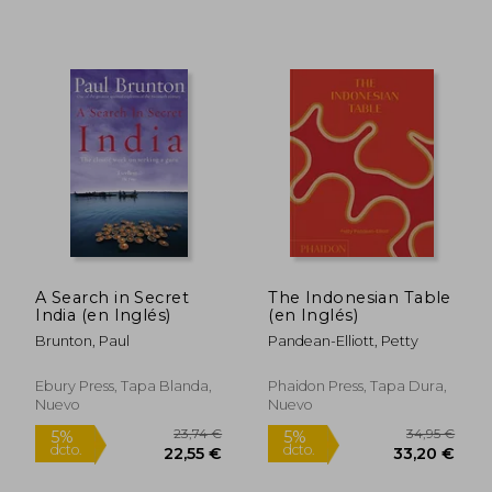
18,00 €
12,95
5%
5%
dcto.
dcto.
17,10 €
12,30
A Search in Secret
The Indonesian Table
India (en Inglés)
(en Inglés)
Brunton, Paul
Pandean-Elliott, Petty
Ebury Press, Tapa Blanda,
Phaidon Press, Tapa Dura,
Nuevo
Nuevo