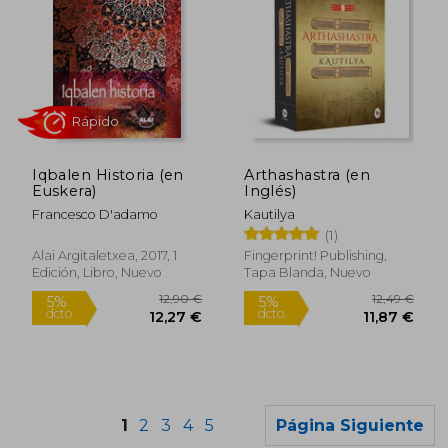
23,00
5%
Iqbalen Historia (en
Arthashastra (en
dcto.
14,54 €
21,85
Euskera)
Inglés)
Francesco D'adamo
Kautilya
(1)
Alai Argitaletxea, 2017, 1
Fingerprint! Publishing,
Edición, Libro, Nuevo
Tapa Blanda, Nuevo
1
2
3
4
5
Página Siguiente