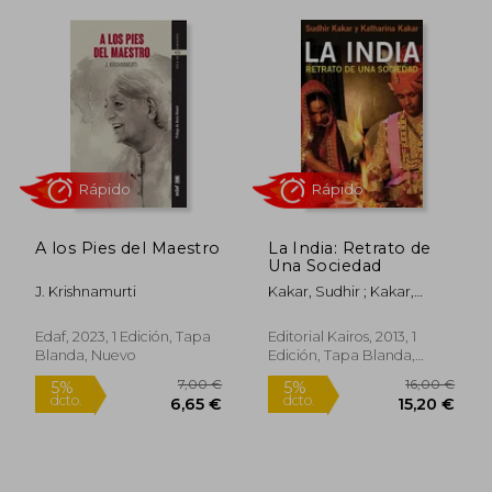
Rápido
A los Pies del Maestro
La India: Retrato de
Una Sociedad
J. Krishnamurti
Kakar, Sudhir ; Kakar,
Katharina
Edaf, 2023, 1 Edición, Tapa
Editorial Kairos, 2013, 1
Blanda, Nuevo
Edición, Tapa Blanda,
Nuevo
24,50 €
10,00
5%
5%
dcto.
dcto.
23,28 €
9,50