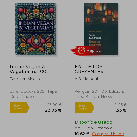
Indian Vegan &
ENTRE LOS
Vegetarian: 200
CREYENTES
Rápido
Rápido
Traditional Plant-
Baljekar, Mridula
V.S. Naipaul
Based Recipes (en
Inglés)
Lorenz Books, 2021, Tapa
Penguin, 2011, 001 Edición,
Dura, Nuevo
Tapa Blanda, Nuevo
Disponible
Usado
en Buen Estado a
10,62 €
.
Comprar Usado
7,00 €
16,00
5%
5%