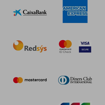
24,96 €
5%
dcto.
23,71 €