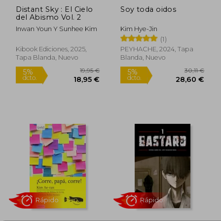
Distant Sky : El Cielo
Soy toda oidos
del Abismo Vol. 2
Inwan Youn Y Sunhee Kim
Kim Hye-Jin
(1)
Kibook Ediciones, 2025,
PEYHACHE, 2024, Tapa
Tapa Blanda, Nuevo
Blanda, Nuevo
Rápido
Rápido
16,95 €
19,95
5%
5%
dcto.
dcto.
16,10 €
18,95