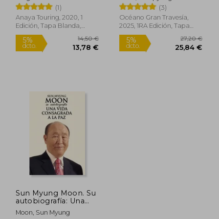
(1)
(3)
Anaya Touring, 2020, 1
Océano Gran Travesía,
Edición, Tapa Blanda,
2025, 1RA Edición, Tapa
Nuevo
Dura, Nuevo
19,95 €
19,78
5%
5%
dcto.
dcto.
18,95 €
18,79
Sun Myung Moon. Su
autobiografía: Una
vida consagrada a la
Moon, Sun Myung
paz
Rápido
Rápido