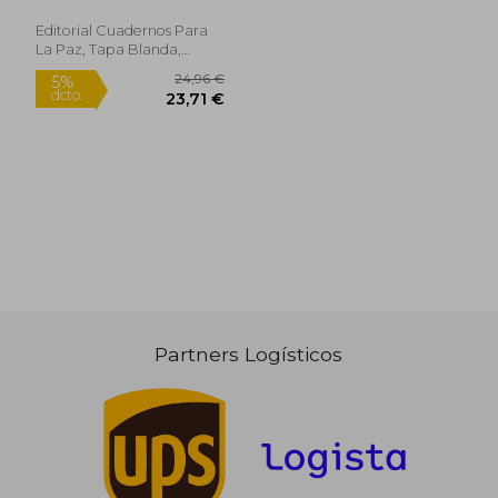
Editorial Cuadernos Para
La Paz, Tapa Blanda,
Nuevo
15,95 €
15,95
5%
5%
dcto.
dcto.
15,15 €
15,15
Partners Logísticos