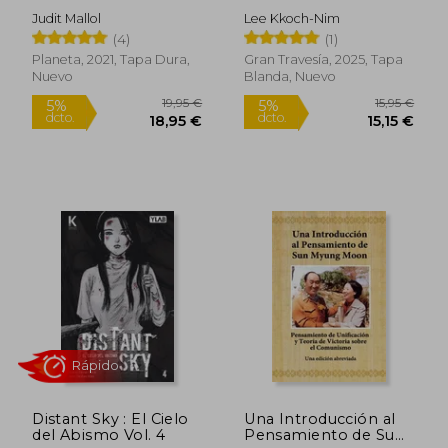
Judit Mallol
Lee Kkoch-Nim
12,90 €
8,24
5%
5%
(4)
(1)
dcto.
dcto.
12,26 €
7,83
Planeta, 2021, Tapa Dura,
Gran Travesía, 2025, Tapa
Nuevo
Blanda, Nuevo
Rápido
Rápido
Distant Sky : El Cielo
Una Introducción al
del Abismo Vol. 4
Pensamiento de Sun