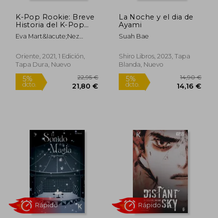
K-Pop Rookie: Breve
La Noche y el dia de
Rápido
Historia del K-Pop
Ayami
Para Novatos
Eva Mart&Iacute;Nez
Suah Bae
Ram&Iacute;Rez
Oriente, 2021, 1 Edición,
Shiro Libros, 2023, Tapa
Tapa Dura, Nuevo
Blanda, Nuevo
24,65 €
18,00
5%
5%
dcto.
dcto.
23,42 €
17,10