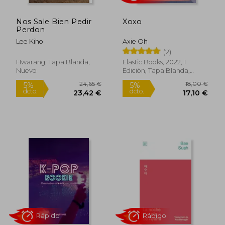
Nos Sale Bien Pedir
Xoxo
Perdon
Lee Kiho
Axie Oh
(2)
Hwarang, Tapa Blanda,
Elastic Books, 2022, 1
Nuevo
Edición, Tapa Blanda,
Nuevo
26,09 €
15,95
5%
5%
dcto.
dcto.
24,78 €
15,15