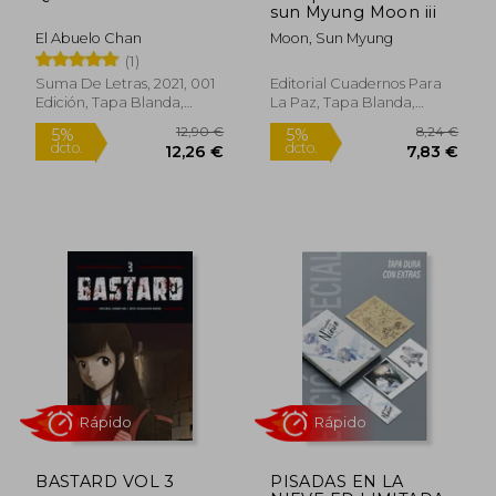
sun Myung Moon iii
El Abuelo Chan
Moon, Sun Myung
(1)
Suma De Letras, 2021, 001
Editorial Cuadernos Para
Edición, Tapa Blanda,
La Paz, Tapa Blanda,
Nuevo
Nuevo
BASTARD VOL 3
PISADAS EN LA
19,90 €
12,50
5%
5%