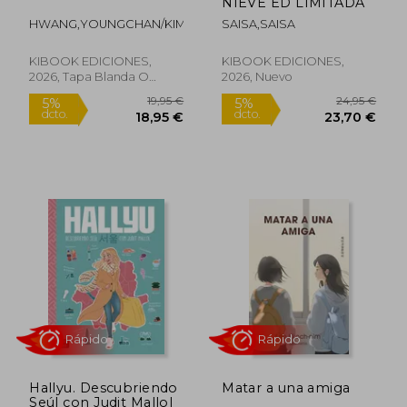
NIEVE ED LIMITADA
dcto.
dcto.
18,91 €
11,88
HWANG,YOUNGCHAN/KIM,CARNBY
SAISA,SAISA
KIBOOK EDICIONES,
KIBOOK EDICIONES,
2026, Tapa Blanda O
2026, Nuevo
Bolsillo, Nuevo
Rápido
Rápido
Hallyu. Descubriendo
Matar a una amiga
Seúl con Judit Mallol