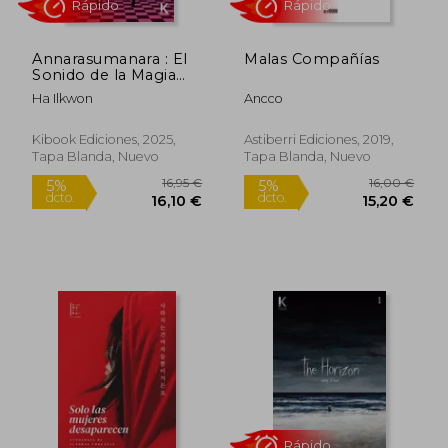
Annarasumanara : El
Malas Compañías
Sonido de la Magia
Vol.1
Ha Ilkwon
Ancco
19,90 €
15,66
5%
5%
dcto.
dcto.
18,91 €
14,88
Kibook Ediciones, 2025,
Astiberri Ediciones, 2019,
Tapa Blanda, Nuevo
Tapa Blanda, Nuevo
Rápido
Rápido