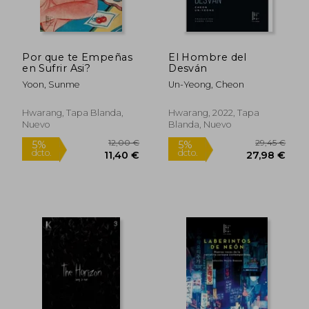
dcto.
dcto.
21,85 €
26,96
Por que te Empeñas
El Hombre del
en Sufrir Asi?
Desván
Yoon, Sunme
Un-Yeong, Cheon
Hwarang, Tapa Blanda,
Hwarang, 2022, Tapa
Nuevo
Blanda, Nuevo