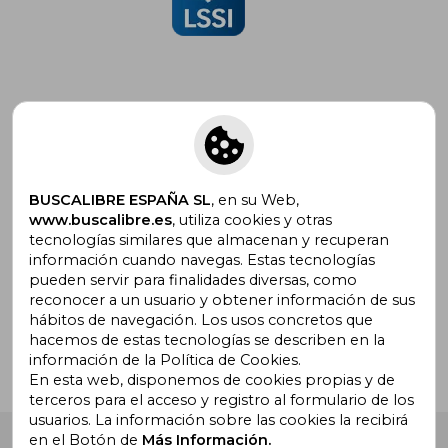
Suscríbete para recibir ofertas y
promociones
BUSCALIBRE ESPAÑA SL
, en su Web,
www.buscalibre.es
, utiliza cookies y otras
tecnologías similares que almacenan y recuperan
información cuando navegas. Estas tecnologías
pueden servir para finalidades diversas, como
¿Necesitas ayuda?
reconocer a un usuario y obtener información de sus
hábitos de navegación. Los usos concretos que
hacemos de estas tecnologías se describen en la
Ir a Centro de Soporte
información de la Política de Cookies.
En esta web, disponemos de cookies propias y de
terceros para el acceso y registro al formulario de los
usuarios. La información sobre las cookies la recibirá
en el Botón de
Más Información.
Buscalibre España
. Calle Energía, 65, Nave 3 (08940),