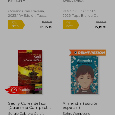
Kim Sun Mi
SAISA,SAISA
Oceano Gran Travesia,
KIBOOK EDICIONES,
2025, 1RA Edición, Tapa
2026, Tapa Blanda O
Blanda, Nuevo
Bolsillo, Nuevo
19,95 €
15,95
5%
5%
dcto.
dcto.
18,95 €
15,15
Seúl y Corea del sur
Almendra (Edición
Rápido
(Guiarama Compact -
especial)
Internacional)
Sergio Cabrera García
Sohn, Wonpyung