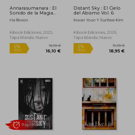
Annarasumanara : El
Distant Sky : El Cielo
Sonido de la Magia
del Abismo Vol. 6
Vol.3
Ha Ilkwon
Inwan Youn Y Sunhee Kim
Rápido
Rápido
Kibook Ediciones, 2025,
Kibook Ediciones, 2026,
Tapa Blanda, Nuevo
Tapa Blanda, Nuevo
22,95 €
14,90
5%
5%
dcto.
dcto.
21,80 €
14,16