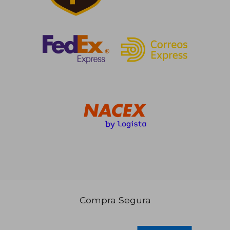
Rápido
14,50 €
27,20
5%
5%
dcto.
dcto.
13,78 €
25,84
Compra Segura