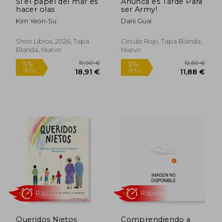
Si el papel del mar es
Anunca es Tarde Para
hacer olas
ser Army!
Kim Yeon-Su
Dani Guai
Shiro Libros, 2026, Tapa
Circulo Rojo, Tapa Blanda,
Blanda, Nuevo
Nuevo
Rápido
Rápido
19,00 €
19,95
5%
5%
dcto.
dcto.
18,05 €
18,95
Queridos Nietos
Comprendiendo a