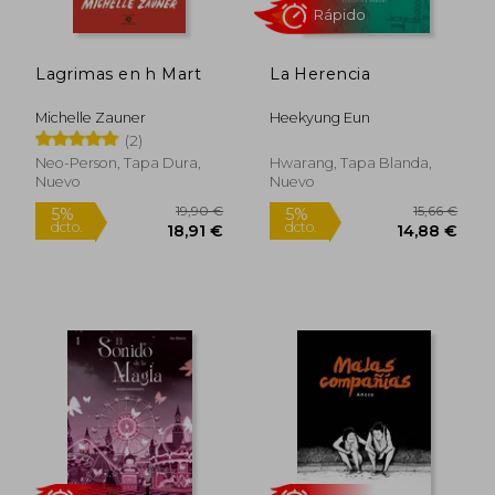
Lagrimas en h Mart
La Herencia
14,50 €
24,65
5%
5%
dcto.
dcto.
13,78 €
23,42
Michelle Zauner
Heekyung Eun
(2)
Neo-Person, Tapa Dura,
Hwarang, Tapa Blanda,
Nuevo
Nuevo
Rápido