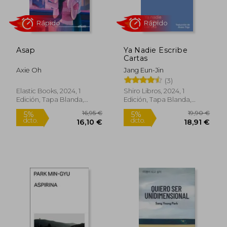
Asap
Ya Nadie Escribe
Cartas
Axie Oh
Jang Eun-Jin
(3)
Elastic Books, 2024, 1
Shiro Libros, 2024, 1
Edición, Tapa Blanda,
Edición, Tapa Blanda,
Rápido
Rápido
Nuevo
Nuevo
16,95 €
19,90
5%
5%
dcto.
dcto.
16,10 €
18,91