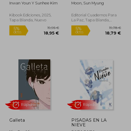
Myung Moon:
Inwan Youn Y Sunhee Kim
Moon, Sun Myung
Pensamiento de
Unificación y Teoría V.
S. C.
Kibook Ediciones, 2025,
Editorial Cuadernos Para
Tapa Blanda, Nuevo
La Paz, Tapa Blanda,
19,95 €
24,95
5%
5%
Nuevo
dcto.
dcto.
18,95 €
23,70
Rápido
Rápido
Galleta
PISADAS EN LA
NIEVE