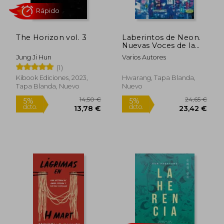
12,00 €
29,45
5%
5%
dcto.
dcto.
11,40 €
27,98
The Horizon vol. 3
Laberintos de Neon.
Nuevas Voces de la
Narrativa Coreana
Jung Ji Hun
Varios Autores
Contemporanea
(1)
Kibook Ediciones, 2023,
Hwarang, Tapa Blanda,
Tapa Blanda, Nuevo
Nuevo
Rápido