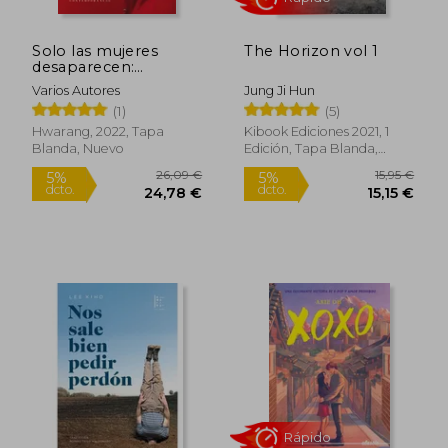
Solo las mujeres
The Horizon vol 1
desaparecen:
Antología de autoras
Varios Autores
Jung Ji Hun
coreanas
(1)
(5)
contemporáneas
Hwarang, 2022, Tapa
Kibook Ediciones 2021, 1
Blanda, Nuevo
Edición, Tapa Blanda,
16,95 €
16,00
5%
5%
Nuevo
dcto.
dcto.
16,10 €
15,20
Rápido