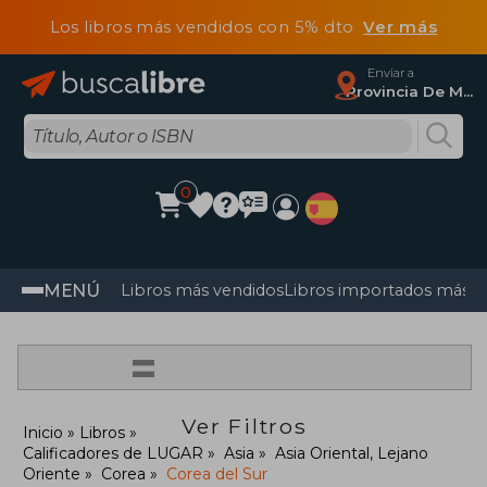
Los libros más vendidos con 5% dto
Ver más
Enviar a
Provincia De Madrid
0
MENÚ
Libros más vendidos
Libros importados más v
=
Ver Filtros
Inicio
Libros
Calificadores de LUGAR
Asia
Asia Oriental, Lejano
Oriente
Corea
Corea del Sur