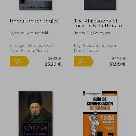
Imperium (en Inglés)
The Philosophy of
Inequality: Letters to
My Contemners,
Ryszard Kapuściński
Janos, S. ; Berdyaev,
Concerning Social
Nicholas
Philosophy (en
Inglés)
Vintage, 1995, 1 Edición,
Frsj Publications, Tapa
Tapa Blanda, Nuevo
Dura, Nuevo
14,68 €
23,95
5%
5%
dcto.
dcto.
13,95 €
22,75