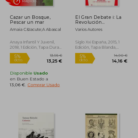
25,90 €
24,90
5%
5%
dcto.
dcto.
24,61 €
23,66
Cazar un Bosque,
El Gran Debate i: La
Pescar un mar
Revolución
Permanente (Siglo
Amaia C&Iacute;A Abascal
Varios Autores
xxi de España
General)
Anaya Infantil Y Juvenil,
Siglo Xxi España, 2015, 1
2018, 1 Edición, Tapa Dura,
Edición, Tapa Blanda,
Nuevo
Nuevo
Disponible
Usado
en Buen Estado a
13,06 €
.
Comprar Usado
Rápido