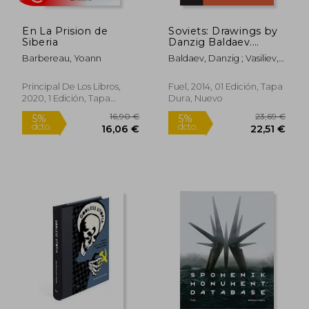
En La Prision de
Soviets: Drawings by
25,85 €
19,55
5%
5%
Siberia
Danzig Baldaev.
dcto.
dcto.
24,56 €
18,57
Photographs by
Barbereau, Yoann
Baldaev, Danzig ; Vasiliev,
Sergei Vasiliev. (en
Sergei ; Murray, Damon
Inglés)
Principal De Los Libros,
Fuel, 2014, 01 Edición, Tapa
2020, 1 Edición, Tapa
Dura, Nuevo
Blanda, Nuevo
Rápido
Rápido