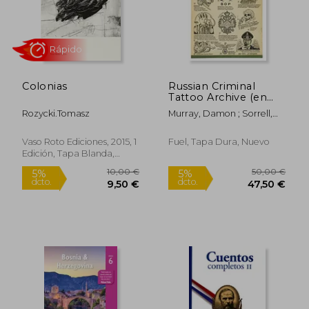
13,95 €
14,90
5%
5%
dcto.
dcto.
13,25 €
14,16
Colonias
Russian Criminal
Tattoo Archive (en
Inglés)
Rozycki.Tomasz
Murray, Damon ; Sorrell,
Stephen ; Nordström,
Alison
Vaso Roto Ediciones, 2015, 1
Fuel, Tapa Dura, Nuevo
Edición, Tapa Blanda,
Nuevo
Rápido