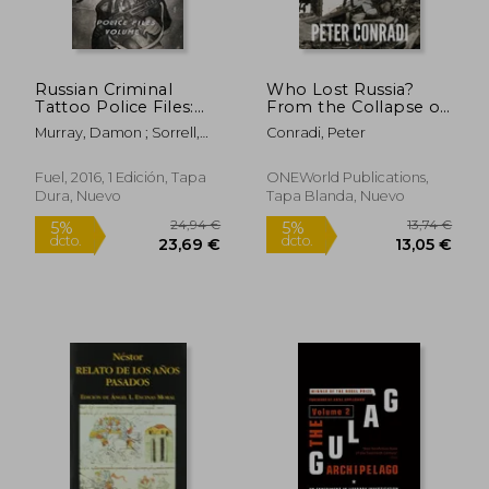
Rápido
Rápido
Russian Criminal
Who Lost Russia?
Tattoo Police Files:
From the Collapse of
Volume i (en Inglés)
the Ussr to Putin'S
Murray, Damon ; Sorrell,
Conradi, Peter
war on Ukraine (en
Stephen ; Bronnikov,
Inglés)
Arkady
Fuel, 2016, 1 Edición, Tapa
ONEWorld Publications,
Dura, Nuevo
Tapa Blanda, Nuevo
30,56 €
29,90
5%
5%
dcto.
dcto.
29,03 €
28,41