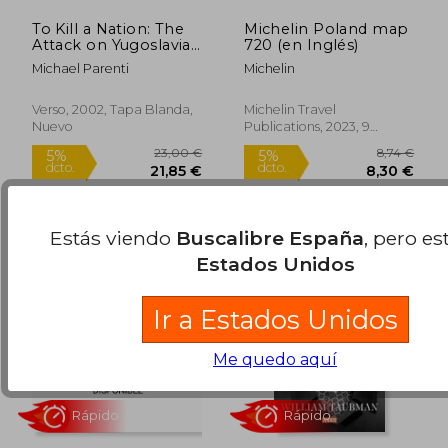
To Kill a Nation: The
Michelin Poland map
Attack on Yugoslavia
720 (en Inglés)
(en Inglés)
Michael Parenti
Michelin
Verso, 2002, Tapa Blanda,
Michelin Travel
Nuevo
Publications, 2023, 9
16,90 €
23,69
5%
5%
Edición, Tapa Dura, Nuevo
dcto.
dcto.
16,06 €
22,51
Estás viendo
Buscalibre España
, pero es
Estados Unidos
Ir a Estados Unidos
Me quedo aquí