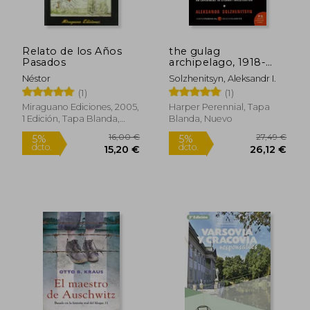
Relato de los Años
the gulag
Pasados
archipelago, 1918-
Rápido
Rápido
1956 (en Inglés)
Néstor
Solzhenitsyn, Aleksandr I.
(1)
(1)
Miraguano Ediciones, 2005,
Harper Perennial, Tapa
1 Edición, Tapa Blanda,
Blanda, Nuevo
Nuevo
15,00 €
25,00
5%
5%
dcto.
dcto.
14,25 €
23,75