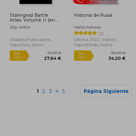
16,00 €
27,49
5%
5%
dcto.
dcto.
15,20 €
26,12
Stalingrad Battle
Historia de Rusia
Atlas: Volume II (en
Inglés)
Joly, Anton
Varios Autores
(2)
Staldata Publications,
Dilema, 2022, 1 Edición,
Tapa Dura, Nuevo
Tapa Blanda, Nuevo
1
2
3
4
5
Página Siguiente