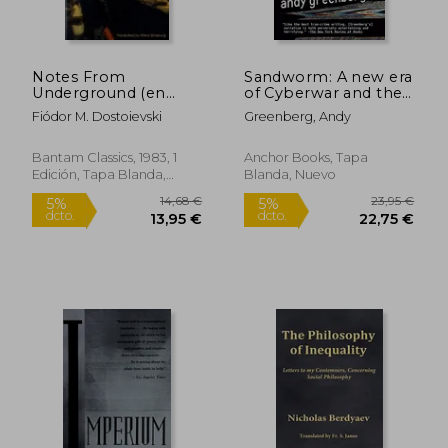
Notes From
Sandworm: A new era
Underground (en
of Cyberwar and the
Inglés)
Hunt for the
Fiódor M. Dostoievski
Greenberg, Andy
Kremlin's Most
Dangerous Hackers
(en Inglés)
Bantam Classics, 1983, 1
Anchor Books, Tapa
Edición, Tapa Blanda,
Blanda, Nuevo
Nuevo
15,86 €
31,44
5%
5%
dcto.
dcto.
15,07 €
29,87