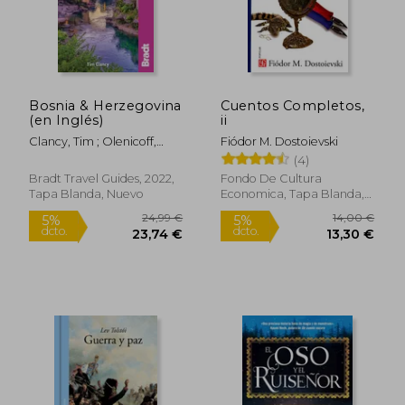
Bosnia & Herzegovina
Cuentos Completos,
(en Inglés)
ii
Clancy, Tim ; Olenicoff,
Fiódor M. Dostoievski
Larissa
10,00 €
50,00
(4)
5%
5%
dcto.
dcto.
9,50 €
47,50
Bradt Travel Guides, 2022,
Fondo De Cultura
Tapa Blanda, Nuevo
Economica, Tapa Blanda,
Nuevo