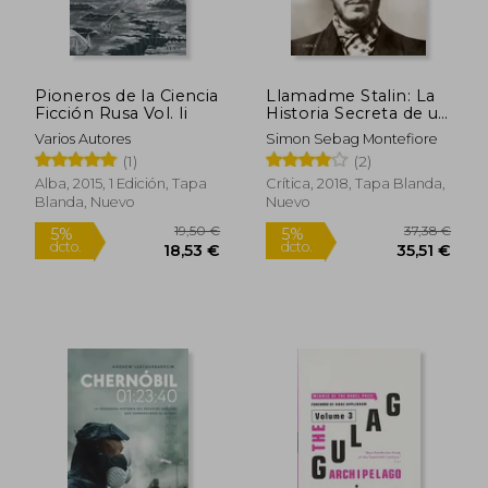
Pioneros de la Ciencia
Llamadme Stalin: La
Ficción Rusa Vol. Ii
Historia Secreta de un
Revolucionario
Varios Autores
Simon Sebag Montefiore
(1)
(2)
Alba, 2015, 1 Edición, Tapa
Crítica, 2018, Tapa Blanda,
Blanda, Nuevo
Nuevo
19,50 €
37,38
5%
5%
dcto.
dcto.
18,53 €
35,51