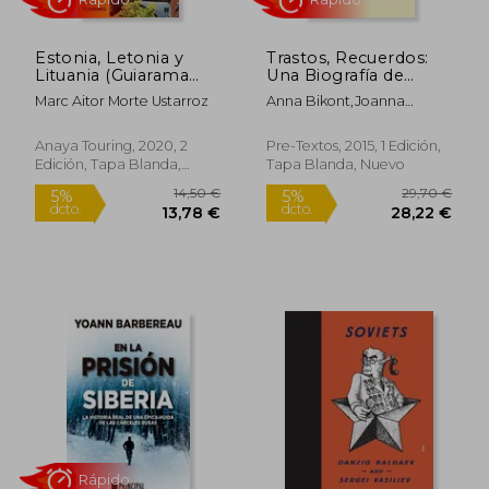
26,63 €
54,72
5%
5%
dcto.
dcto.
25,29 €
51,99
Estonia, Letonia y
Trastos, Recuerdos:
Lituania (Guiarama
Una Biografía de
Compact -
Wislawa Szymborska
Marc Aitor Morte Ustarroz
Anna Bikont,Joanna
Internacional)
Szczesna
Anaya Touring, 2020, 2
Pre-Textos, 2015, 1 Edición,
Edición, Tapa Blanda,
Tapa Blanda, Nuevo
Nuevo