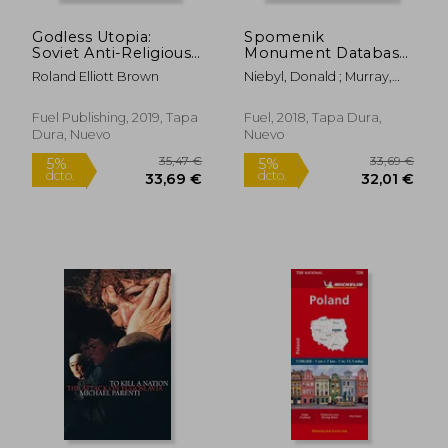
Godless Utopia:
Spomenik
Soviet Anti-Religious
Monument Database
Propaganda (en
(en Inglés)
Roland Elliott Brown
Niebyl, Donald ; Murray,
Inglés)
Damon ; Sorrell, Stephen
14,50 €
29,70
5%
5%
dcto.
dcto.
13,78 €
28,22
Fuel Publishing, 2019, Tapa
Fuel, 2018, Tapa Dura,
Dura, Nuevo
Nuevo
Rápido