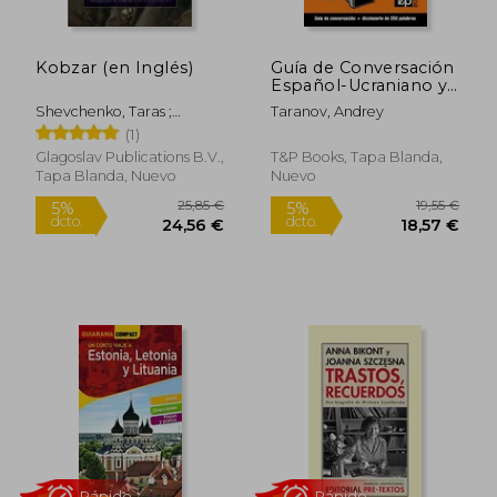
Kobzar (en Inglés)
Guía de Conversación
Español-Ucraniano y
mini diccionario de
Shevchenko, Taras ;
Taranov, Andrey
250 palabras
Fedynsky, Peter
(1)
Glagoslav Publications B.V.,
T&p Books, Tapa Blanda,
Tapa Blanda, Nuevo
Nuevo