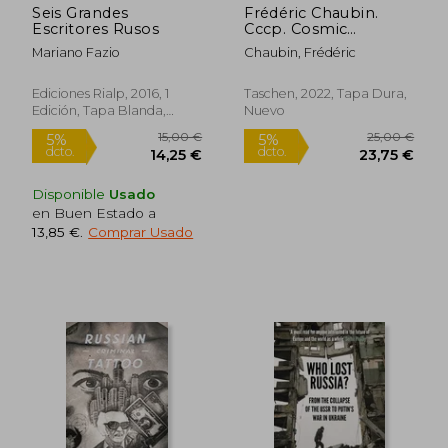
Seis Grandes
Frédéric Chaubin.
Escritores Rusos
Cccp. Cosmic
Communist
Mariano Fazio
Chaubin, Frédéric
Constructions
Photographed. 40Th
ed. (en Inglés)
Ediciones Rialp, 2016, 1
Taschen, 2022, Tapa Dura,
Edición, Tapa Blanda,
Nuevo
Nuevo
Disponible
Usado
en Buen Estado a
23,00 €
8,74
5%
5%
13,85 €
.
Comprar Usado
dcto.
dcto.
21,85 €
8,30