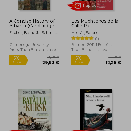
A Concise History of
Los Muchachos de la
Albania (Cambridge
Calle Pál
Concise Histories) (en
Fischer, Bernd J. ; Schmitt,
Molnár, Ferenc
Inglés)
Oliver Jens
(1)
Cambridge University
Bambu, 2011, 1 Edición,
Press, Tapa Blanda, Nuevo
Tapa Blanda, Nuevo
Rápido
31,50 €
12,90
5%
5%
dcto.
dcto.
29,93 €
12,26