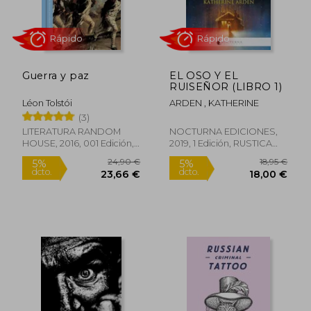
Guerra y paz
EL OSO Y EL
RUISEÑOR (LIBRO 1)
Léon Tolstói
ARDEN , KATHERINE
(3)
LITERATURA RANDOM
NOCTURNA EDICIONES,
HOUSE, 2016, 001 Edición,
2019, 1 Edición, RUSTICA
24,99 €
14,00
5%
5%
Tapa Dura, Nuevo
CON SOLAPA, Nuevo
dcto.
dcto.
23,74 €
13,30