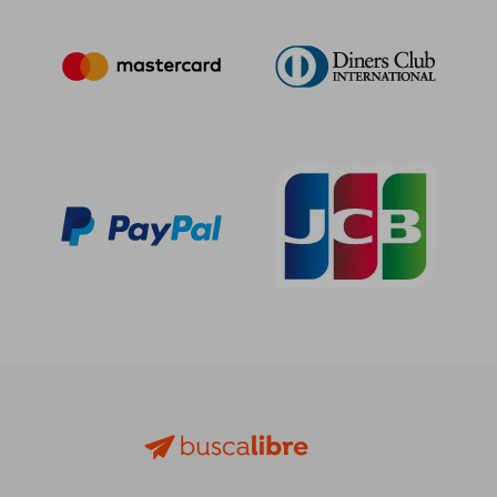
29,09 €
36,00
5%
5%
dcto.
dcto.
27,64 €
34,20