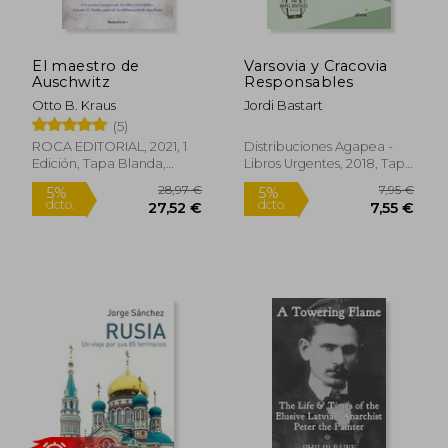
El maestro de
Varsovia y Cracovia
Auschwitz
Responsables
Otto B. Kraus
Jordi Bastart
(5)
ROCA EDITORIAL, 2021, 1
Distribuciones Agapea -
Edición, Tapa Blanda,
Libros Urgentes, 2018, Tapa
Nuevo
Blanda, Nuevo
24,94 €
13,74
5%
5%
dcto.
dcto.
23,69 €
13,05