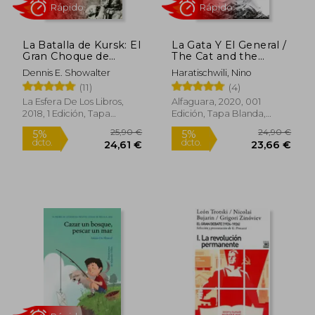
La Batalla de Kursk: El
La Gata Y El General /
Gran Choque de
The Cat and the
Tanques de la
General
Dennis E. Showalter
Haratischwili, Nino
Segunda Guerra
(11)
(4)
Mundial
La Esfera De Los Libros,
Alfaguara, 2020, 001
2018, 1 Edición, Tapa
Edición, Tapa Blanda,
Blanda, Nuevo
Nuevo
Rápido
Rápido