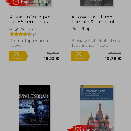
Rusia: Un Viaje por
A Towering Flame:
sus 85 Territorios
The Life & Times of
the Elusive Latvian
Jorge Sanchez
Ruff, Philip
Anarchist Peter the
(2)
Painter (en Inglés)
Dilema, Tapa Blanda,
Breviary Stuff Publications,
Nuevo
Tapa Blanda, Nuevo