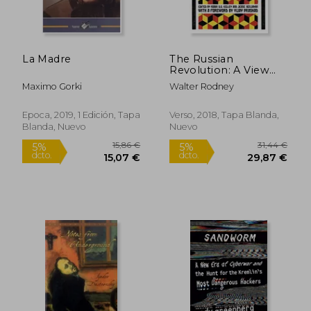
La Madre
The Russian
Revolution: A View
From the Third World
Maximo Gorki
Walter Rodney
(en Inglés)
Epoca, 2019, 1 Edición, Tapa
Verso, 2018, Tapa Blanda,
Blanda, Nuevo
Nuevo
73,21 €
5%
dcto.
69,55 €
31,94