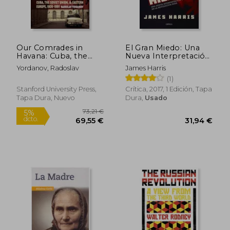
Our Comrades in
El Gran Miedo: Una
Rápido
Havana: Cuba, the
Nueva Interpretación
Soviet Union, and
del Terror en la
Yordanov, Radoslav
James Harris
Eastern Europe,
Revolución Rusa
(1)
1959-1991 (en Inglés)
Stanford University Press,
Crítica, 2017, 1 Edición, Tapa
Tapa Dura, Nuevo
Dura,
Usado
19,50 €
29,47
5%
5%
dcto.
dcto.
18,53 €
28,00