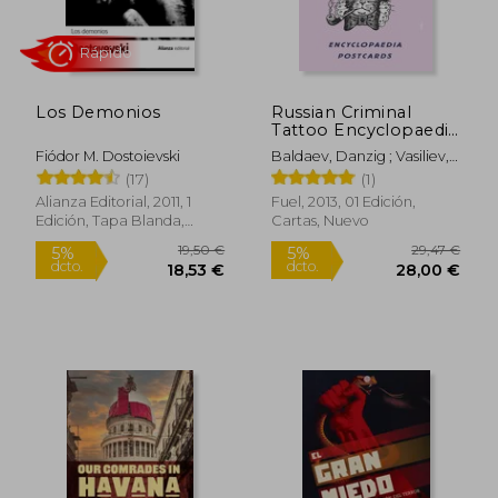
Rápido
Rápido
Los Demonios
Russian Criminal
Tattoo Encyclopaedia
Postcards (en Inglés)
Fiódor M. Dostoievski
Baldaev, Danzig ; Vasiliev,
Sergei ; Murray, Damon
(17)
(1)
Alianza Editorial, 2011, 1
Fuel, 2013, 01 Edición,
Edición, Tapa Blanda,
Cartas, Nuevo
Nuevo
24,90 €
18,95
5%
5%
dcto.
dcto.
23,66 €
18,00