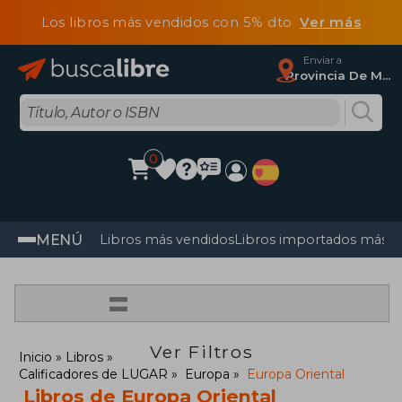
Los libros más vendidos con 5% dto
Ver más
Enviar a
Provincia De Madrid
0
MENÚ
Libros más vendidos
Libros importados más v
=
Ver Filtros
Inicio
Libros
Calificadores de LUGAR
Europa
Europa Oriental
Libros de Europa Oriental