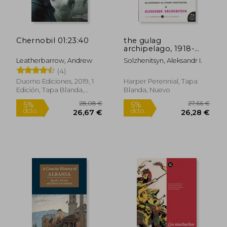
Chernobil 01:23:40
the gulag
archipelago, 1918-
1956 (en Inglés)
Leatherbarrow, Andrew
Solzhenitsyn, Aleksandr I.
(4)
Duomo Ediciones, 2019, 1
Harper Perennial, Tapa
Edición, Tapa Blanda,
Blanda, Nuevo
Nuevo
28,08 €
27,66
5%
5%
dcto.
dcto.
26,67 €
26,28