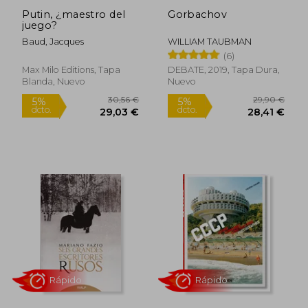
Putin, ¿maestro del
Gorbachov
juego?
Baud, Jacques
WILLIAM TAUBMAN
(6)
Max Milo Editions, Tapa
DEBATE, 2019, Tapa Dura,
Blanda, Nuevo
Nuevo
35,47 €
33,69
5%
5%
dcto.
dcto.
33,69 €
32,01