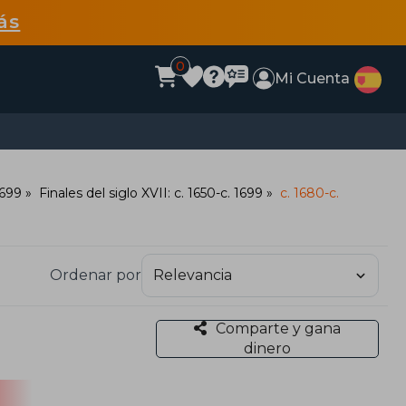
ás
0
Mi Cuenta
1699
Finales del siglo XVII: c. 1650-c. 1699
c. 1680-c.
Ordenar por
Comparte y gana
dinero