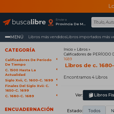
L
Enviar a
Provincia De Madrid
MENÚ
Libros más vendidos
Libros importados más v
Inicio
Libros
CATEGORÍA
Calificadores de PERÍODO
1689
Calificadores De Período
Libros de c. 1680
De Tiempo
C. 1500 Hasta La
Actualidad
Encontramos 4 Libros
Siglo Xvii, C. 1600-C. 1699
Finales Del Siglo Xvii: C.
1650-C. 1699
Ver:
Libros Fí
C. 1680-C. 1689
ENCUADERNACIÓN
Estado:
Todos
N