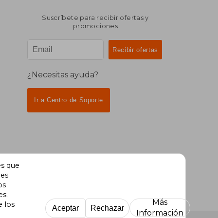
Suscríbete para recibir ofertas y
promociones
¿Necesitas ayuda?
Ir a Centro de Soporte
es que
des
os
es.
Más
e los
Aceptar
Rechazar
Información