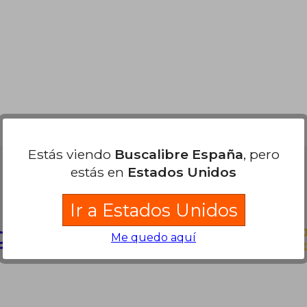
9,59 €
26,00 €
5%
5%
dcto.
dcto.
,11 €
24,70 €
Estás viendo
Buscalibre España
, pero
estás en
Estados Unidos
Partners Logísticos
Ir a Estados Unidos
Me quedo aquí