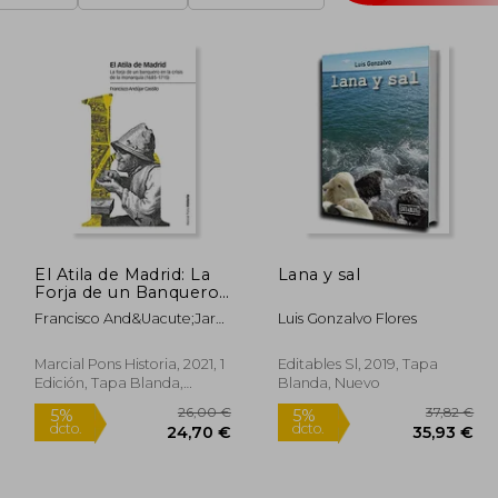
El Atila de Madrid: La
Lana y sal
Forja de un Banquero
en la Crisis de la
Francisco And&Uacute;Jar
Luis Gonzalvo Flores
Monarquía (1685-1715)
Castillo
(Estudios)
Marcial Pons Historia, 2021, 1
Editables Sl, 2019, Tapa
Edición, Tapa Blanda,
Blanda, Nuevo
Nuevo