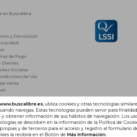
s en Buscalibre
Envío y Devolución
rivacidad
ar
rmas de Pago
 Clientes
edes Sociales
ondiciones de Uso
 de Venta
vío
www.buscalibre.es
, utiliza cookies y otras tecnologías similar
res
ando navegas. Estas tecnologías pueden servir para finalida
a Lectura
o y obtener información de sus hábitos de navegación. Los us
omendados
ogías se describen en la información de la Política de Cooki
opias y de terceros para el acceso y registro al formulario d
kies la recibirá en el Botón de
Más Información.