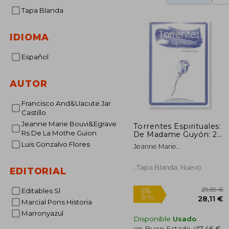
Tapa Blanda
IDIOMA
Español
AUTOR
Francisco And&Uacute Jar
Castillo
Jeanne Marie Bouvi&Egrave
Torrentes Espirituales:
Rs De La Mothe Guion
De Madame Guyón: 2
(Serie Guyón)
Luis Gonzalvo Flores
Jeanne Marie
Bouvi&Egrave;Rs De La
Mothe-Guion
, Tapa Blanda, Nuevo
EDITORIAL
Editables Sl
Marcial Pons Historia
Marronyazul
Disponible
Usado
en Buen Estado a
17,46 €
.