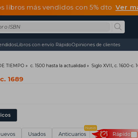
os libros más vendidos con 5% dto
Ver m
endidos
Libros con envío Rápido
Opiniones de clientes
 DE TIEMPO
c. 1500 hasta la actualidad
Siglo XVII, c. 1600-c. 
-c. 1689
sicos
Nuevo
uevos
Usados
Anticuarios
Rápido