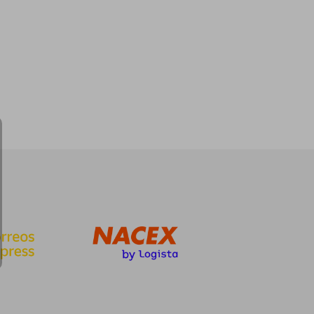
37,82 €
28,77 €
5%
dcto.
35,93 €
27,33 €