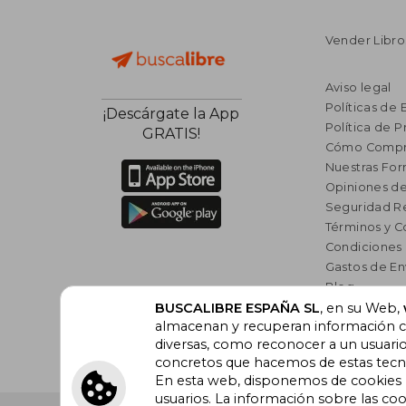
Vender Libro
Aviso legal
Políticas de 
¡Descárgate la App
Política de P
GRATIS!
Cómo Compr
Nuestras Fo
Opiniones de
Seguridad R
Términos y C
Condiciones
Gastos de En
Blog
BUSCALIBRE ESPAÑA SL
, en su Web,
Lista de auto
almacenan y recuperan información cu
Incentivo a l
diversas, como reconocer a un usuari
Libros Rec
concretos que hacemos de estas tecnol
En esta web, disponemos de cookies pr
usuarios. La información sobre las coo