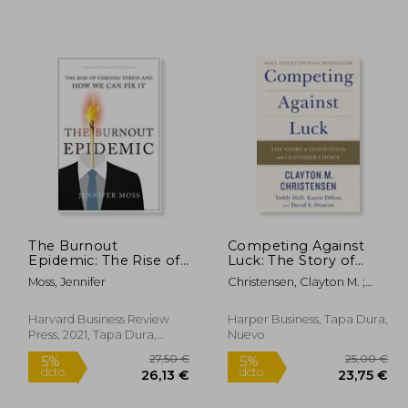
7,50 €
22,64 €
5%
5%
dcto.
dcto.
,13 €
21,51 €
The Burnout
Competing Against
Epidemic: The Rise of
Luck: The Story of
Chronic Stress and
Innovation and
Moss, Jennifer
Christensen, Clayton M. ;
how we can fix it (en
Customer Choice (en
Hall, Taddy ; Dillon, Karen
Inglés)
Inglés)
Harvard Business Review
Harper Business, Tapa Dura,
Press, 2021, Tapa Dura,
Nuevo
Nuevo