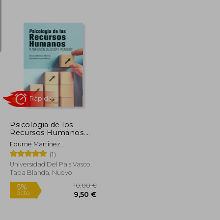
23,99 €
14,50 €
5%
dcto.
22,79 €
13,78 €
Psicologia de los
Recursos Humanos.
Planificacion,
Edurne Martinez
Seleccion y pr
Moreno,Daniel Hermosilla
(1)
Omocion
Perez
Universidad Del Pais Vasco,
Tapa Blanda, Nuevo