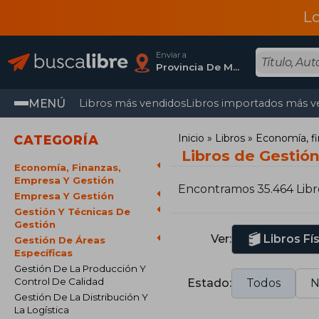
L
Enviar a
Provincia De Madrid
MENÚ
Libros más vendidos
Libros importados más v
Inicio
Libros
Economía, fi
CATEGORÍA
Libros de Gestión
Economía, Finanzas,
Empresa Y Gestión
Encontramos 35.464 Libr
Empresa Y Gestión
Gestión Y Técnicas De
Gestión
Ver:
Libros Fí
Gestión De Áreas
Específicas
Gestión De La Producción Y
Control De Calidad
Estado:
Todos
N
Gestión De La Distribución Y
La Logística