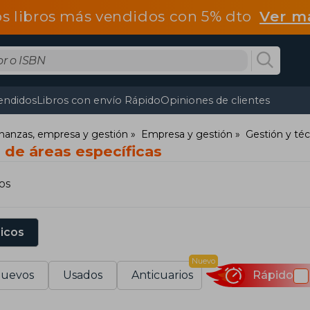
os libros más vendidos con 5% dto
Ver m
endidos
Libros con envío Rápido
Opiniones de clientes
nanzas, empresa y gestión
Empresa y gestión
Gestión y téc
 de áreas específicas
os
sicos
Nuevo
uevos
Usados
Anticuarios
Rápido