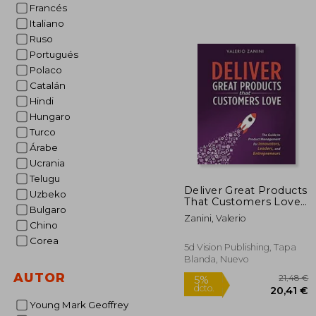
Francés
2
5%
dcto.
26
Italiano
Ruso
Portugués
Polaco
Catalán
Hindi
Hungaro
Turco
Árabe
Ucrania
Telugu
Deliver Great Products
Uzbeko
That Customers Love:
Bulgaro
The Guide to Product
Zanini, Valerio
Management for
Chino
Innovators, Leaders,
Corea
and Entrepreneurs (en
5d Vision Publishing, Tapa
Inglés)
Blanda, Nuevo
AUTOR
Young Mark Geoffrey