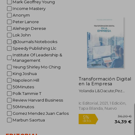
Mark Geoffrey Young
Income Mastery
Anonym
Peter Lanore
Alehegn Derese
Lok John
2
@Journals Notebooks
5%
dcto.
20
Speedy Publishing Llc
Institute Of Leadership &
Management
Yeung Shirley Mo Ching
King Joshua
Transformación Digital
Napoleon Hill
en la Empresa
50Minutes
Yolanda L&Oacute;Pez
Polk Tammie T
Ben&Iacute;Tez
Review Harvard Business
Ic Editorial, 2021, 1 Edición,
50Minutos
Tapa Blanda, Nuevo
Gomez Mendez Juan Carlos
Marbun Saortua