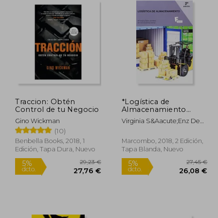
Traccion: Obtén
*Logística de
Control de tu Negocio
Almacenamiento
(Marcombo
Gino Wickman
Virginia S&Aacute;Enz De
Formación)
Miera; Maria Clara
(10)
Guti&Eacute;Rrez
Benbella Books, 2018, 1
Marcombo, 2018, 2 Edición,
G&Oacute;Mez
Edición, Tapa Dura, Nuevo
Tapa Blanda, Nuevo
8,74 €
29,23 €
5%
5%
dcto.
dcto.
,30 €
27,76 €