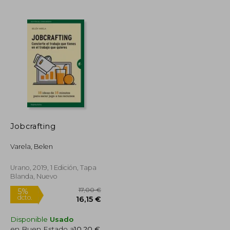
Rápido
38,60 €
10,00 €
5%
dcto.
36,67 €
9,50 €
Jobcrafting
Varela, Belen
Urano, 2019, 1 Edición, Tapa
Blanda, Nuevo
Disponible
Usado
en Buen Estado a
10,20 €