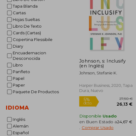
Tapa Blanda
Cartas
Hojas Sueltas
Libro De Texto
Cards (Cartas)
Copertina Flessibile
Diary
Encuadernacion
Desconocida
Johnson, s: Inclusify
Libro
(en Inglés)
Panfleto
Johnson, Stefanie K.
Papel
Paper
Harper Business, 2020, Tapa
Dura, Nuevo
Paquete De Productos
IDIOMA
Disponible
Usado
Inglés
en Buen Estado a
24,67 €
Alemán
.
Comprar Usado
Español