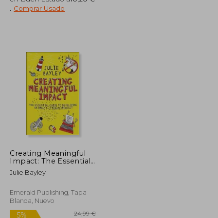
.
Comprar Usado
24,47 €
17,00 €
5%
dcto.
23,25 €
16,15 €
Creating Meaningful
Impact: The Essential
Guide to Developing
Julie Bayley
an Impact-Literate
Mindset (en Inglés)
Emerald Publishing, Tapa
Blanda, Nuevo