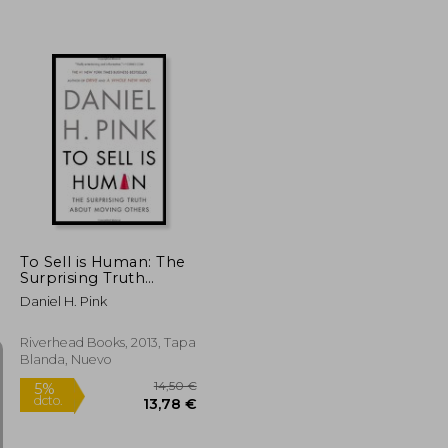
25,00 €
27,50 €
5%
dcto.
23,75 €
26,13 €
To Sell is Human: The
Surprising Truth
About Moving Others
Daniel H. Pink
(en Inglés)
Riverhead Books, 2013, Tapa
Blanda, Nuevo