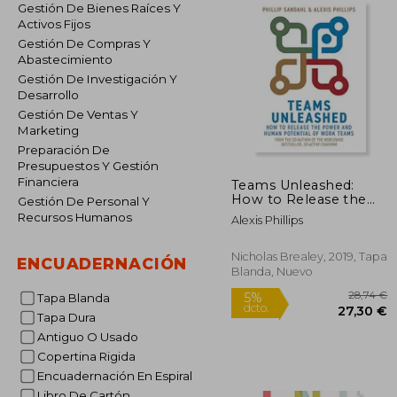
Gestión De Bienes Raíces Y
Activos Fijos
Gestión De Compras Y
Abastecimiento
Gestión De Investigación Y
Desarrollo
Gestión De Ventas Y
Marketing
Preparación De
Presupuestos Y Gestión
Financiera
Teams Unleashed:
How to Release the
Gestión De Personal Y
Power and Human
Recursos Humanos
Alexis Phillips
Potential of Work
Teams (en Inglés)
Nicholas Brealey, 2019, Tapa
ENCUADERNACIÓN
Blanda, Nuevo
Tapa Blanda
Tapa Dura
Antiguo O Usado
Copertina Rigida
2
5%
Encuadernación En Espiral
dcto.
27
Libro De Cartón