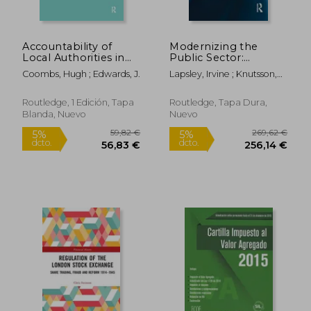
Accountability of
Modernizing the
Local Authorities in
Public Sector:
England and Wales,
Scandinavian
Coombs, Hugh ; Edwards, J.
Lapsley, Irvine ; Knutsson,
1831-1935 Volume 1
Perspectives (en
Hans
(Rle Accounting) (en
Inglés)
Inglés)
Routledge, 1 Edición, Tapa
Routledge, Tapa Dura,
Blanda, Nuevo
Nuevo
143,27 €
55,98
5%
5%
dcto.
dcto.
136,11 €
53,18