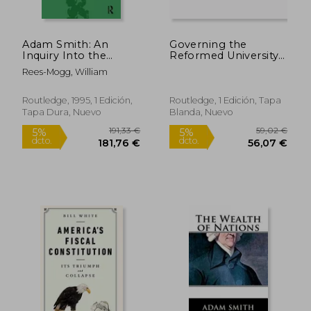
Adam Smith: An
Governing the
Inquiry Into the
Reformed University
Nature and Causes of
(Routledge Critical
Rees-Mogg, William
the Wealth of
Studies in Public
Nations, Volume I:
Management) (en
Edited by William
Inglés)
Routledge, 1995, 1 Edición,
Routledge, 1 Edición, Tapa
Playfair (en Inglés)
Tapa Dura, Nuevo
Blanda, Nuevo
66,00 €
139,57
5%
5%
dcto.
dcto.
62,70 €
132,59