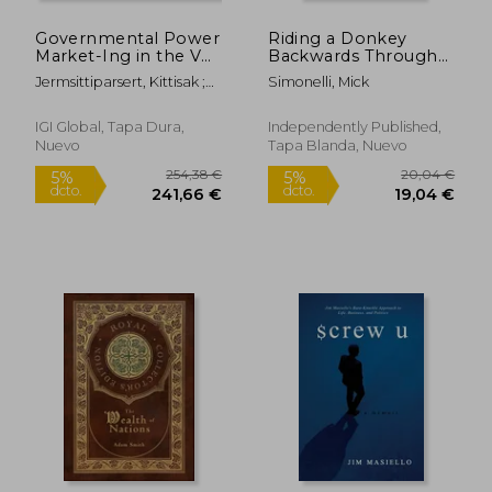
Governmental Power
Riding a Donkey
34,22 €
37,37
5%
5%
Market-Ing in the VU-
Backwards Through
dcto.
dcto.
32,51 €
35,50
CHAOS World (en
Afghanistan:
Jermsittiparsert, Kittisak ;
Simonelli, Mick
Inglés)
Transforming the
Gohwong, Srirath ;
Afghanistan Army (en
Pavapanunkul, Shayut
Inglés)
IGI Global, Tapa Dura,
Independently Published,
Nuevo
Tapa Blanda, Nuevo