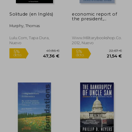
Solitude (en Inglés)
economic report of
the president,
transmitted to the
Murphy, Thomas
congress february
2012 together with
the annual report of
Lulu.com, Tapa Dura,
Www.militarybookshop.co.uk,
the council of
Nuevo
2012, Nuevo
economic advisors
(en Inglés)