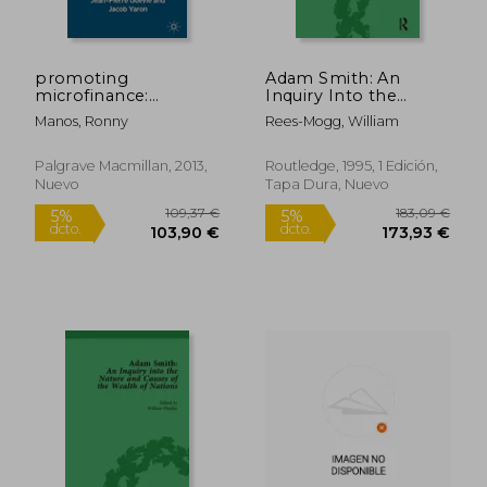
promoting
Adam Smith: An
microfinance:
Inquiry Into the
challenges and
Nature and Causes of
Manos, Ronny
Rees-Mogg, William
innovations in
the Wealth of
developing countries
Nations, Volume 3:
and countries in
Edited by William
Palgrave Macmillan, 2013,
Routledge, 1995, 1 Edición,
transition (en Inglés)
Playfair (en Inglés)
Nuevo
Tapa Dura, Nuevo
15,00 €
76,13
5%
5%
dcto.
dcto.
14,25 €
72,33