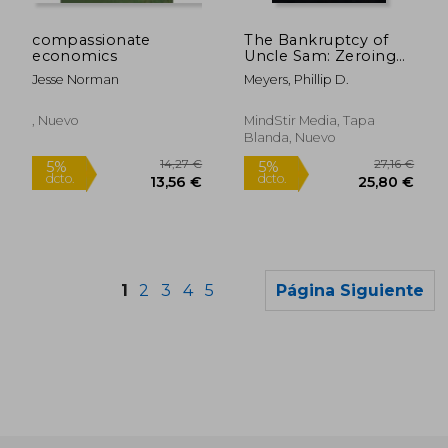
191,33 €
59,02
5%
5%
dcto.
dcto.
181,76 €
56,07
compassionate
The Bankruptcy of
economics
Uncle Sam: Zeroing
In On Bipartisan
Jesse Norman
Meyers, Phillip D.
Fiscal Failure (en
Inglés)
, Nuevo
MindStir Media, Tapa
Blanda, Nuevo
1
2
3
4
5
Página Siguiente