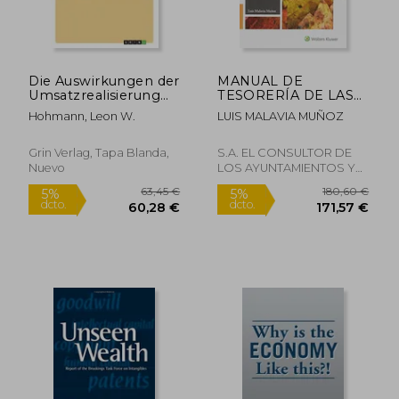
Die Auswirkungen der
MANUAL DE
Umsatzrealisierung
TESORERÍA DE LAS
nach IFRS 15 auf die
CORPORACIONES
Hohmann, Leon W.
LUIS MALAVIA MUÑOZ
Immobilienbranche
LOCALES 3ª ED (En
(en Alemán)
papel)
Grin Verlag, Tapa Blanda,
S.A. EL CONSULTOR DE
Nuevo
LOS AYUNTAMIENTOS Y
JUZGADOS, Nuevo
29,07 €
9,92
5%
5%
dcto.
dcto.
27,61 €
9,42