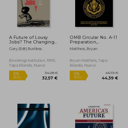
26,52 €
85,66
5%
5%
dcto.
dcto.
25,19 €
81,38
A Future of Lousy
OMB Circular No. A-11
Jobs? The Changing
Preparation,
Structure of U. St
Submission, and
Gary (edt) Burtless
Mattheis, Bryan
Wages (en Inglés)
Execution of the
Budget: 2019, Parts 1-
4 (en Inglés)
Brookings Institution, 1990,
Bryan Mattheis, Tapa
Tapa Blanda, Nuevo
Blanda, Nuevo