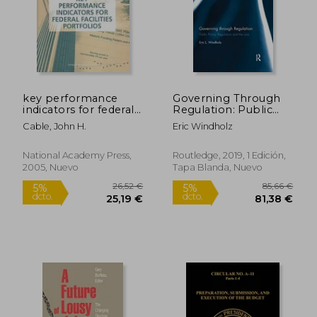
269,62 €
85,66
5%
5%
dcto.
dcto.
256,14 €
81,38
key performance
Governing Through
indicators for federal
Regulation: Public
facilities portfolios
Policy, Regulation
Cable, John H.
Eric Windholz
(en Inglés)
and the law (en
Inglés)
National Academy Press,
Routledge, 2019, 1 Edición,
2005, Nuevo
Tapa Blanda, Nuevo