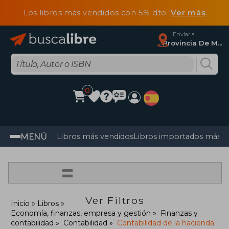
Los libros más vendidos con 5% dto
Ver más
Enviar a
Provincia De Madrid
0
MENÚ
Libros más vendidos
Libros importados más v
=
Ver Filtros
Inicio
Libros
Economía, finanzas, empresa y gestión
Finanzas y
contabilidad
Contabilidad
Contabilidad de la hacienda