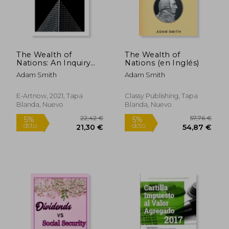
The Wealth of
The Wealth of
Nations: An Inquiry
Nations (en Inglés)
Into the Nature and
Adam Smith
Adam Smith
Causes (Economic
32,16 €
43,36
5%
5%
Theory Classic) (en
dcto.
dcto.
30,55 €
41,19
Inglés)
E-Artnow, 2021, Tapa
Classy Publishing, Tapa
Blanda, Nuevo
Blanda, Nuevo