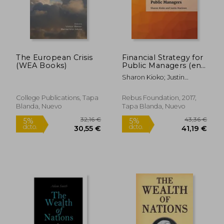
The European Crisis
Financial Strategy for
85,66 €
76,56
5%
5%
(WEA Books)
Public Managers (en
dcto.
dcto.
81,38 €
72,73
Inglés)
Sharon Kioko; Justin
Marlowe
College Publications, Tapa
Rebus Foundation, 2017,
Blanda, Nuevo
Tapa Blanda, Nuevo