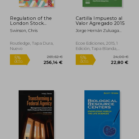
Regulation of the
Cartilla Impuesto al
London Stock
Valor Agregado 2015
Exchange: Share
Swinson, Chris
Jorge Hernán Zuluaga
Trading, Fraud and
Potes
Reform 1914-1945 (en
Inglés)
Routledge, Tapa Dura,
Ecoe Ediciones, 2015, 1
Nuevo
Edición, Tapa Blanda,
Nuevo
59,82 €
269,62
5%
5%
dcto.
dcto.
56,83 €
256,14