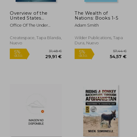
269,62 €
24,00
5%
5%
dcto.
dcto.
256,14 €
22,80
Overview of the
The Wealth of
United States
Nations: Books 1-5
Department of
Office Of The Under
Adam Smith
Defense Fiscal Year
Secretary Of Defense
2014 Budget Request
(en Inglés)
Createspace, Tapa Blanda,
Wilder Publications, Tapa
Nuevo
Dura, Nuevo