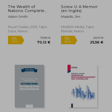
The Wealth of
Screw U: A Memoir
Nations: Complete
(en Inglés)
(Case Laminate
Adam Smith
Masiello, Jim
Hardcover With
31,48 €
57,44
5%
5%
Jacket) (en Inglés)
dcto.
dcto.
29,91 €
54,57
Royal Classics, 2021, Tapa
MindStir Media, Tapa
Dura, Nuevo
Blanda, Nuevo