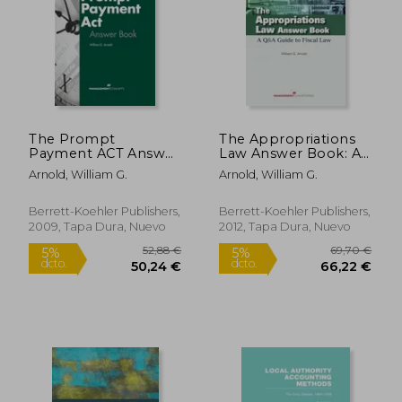
The Prompt
The Appropriations
Payment ACT Answer
Law Answer Book: A
Book (en Inglés)
Q&A Guide to Fiscal
Arnold, William G.
Arnold, William G.
Law (en Inglés)
Berrett-Koehler Publishers,
Berrett-Koehler Publishers,
2009, Tapa Dura, Nuevo
2012, Tapa Dura, Nuevo
52,88 €
69,70
5%
5%
dcto.
dcto.
50,24 €
66,22