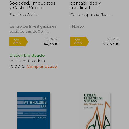
Sociedad, Impuestos
contabilidad y
y Gasto Público
fiscalidad
Francisco Alvira
Gomez Aparicio, Juan
Mart&Iacute;N;
Miguel
Jos&Eacute; Garc&Iacute;A
Centro De Investigaciones
, Nuevo
L&Oacute;Pez; M.&Ordf;
Sociológicas, 2000, 1ª
Luisa Delgado Lobo
Edición, Tapa Blanda,
Nuevo
73,81 €
26,91
5%
5%
dcto.
dcto.
70,12 €
25,56
Disponible
Usado
en Buen Estado a
10,00 €
.
Comprar Usado