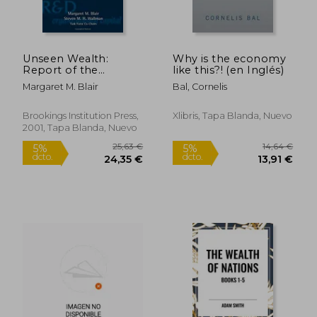
Unseen Wealth:
Why is the economy
Report of the
like this?! (en Inglés)
Brookings Task Force
Margaret M. Blair
Bal, Cornelis
on Intangibles (en
Inglés)
Brookings Institution Press,
Xlibris, Tapa Blanda, Nuevo
2001, Tapa Blanda, Nuevo
63,45 €
180,60
5%
5%
dcto.
dcto.
60,28 €
171,57