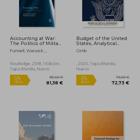
34,28 €
46,73
5%
5%
dcto.
dcto.
32,57 €
44,39
Accounting at War:
Budget of the United
The Politics of Military
States, Analytical
Finance (en Inglés)
Perspectives, Fiscal
Funnell, Warwick ;
Omb
Year 2021: A Budget
Chwastiak, Michele
for America's Future
(en Inglés)
Routledge, 2018, 1 Edición,
, 2020, Tapa Blanda,
Tapa Blanda, Nuevo
Nuevo