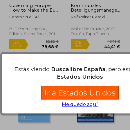
Governing Europe:
Kommunales
How to Make the Eu
Beteiligungsmanagement
More Efficient and
und -Controlling (de
Centro Studi Sul
Ralf-Rainer Piesold
Democratic (en
Gruyter Studium) (en
Federalismo ; Vai, Lorenzo ;
Inglés)
Alemán)
Tortola, Pier Domenico
P.I.E-Peter Lang S.A.,
Walter De Gruyter, 2017, 1
Editions Scientifiques, 2016,
Edición, Tapa Blanda,
254,38 €
20,04
5%
5%
Tapa Blanda, Nuevo
Nuevo
dcto.
dcto.
241,66 €
19,04
Estás viendo
Buscalibre España
, pero es
Estados Unidos
Ir a Estados Unidos
Me quedo aquí