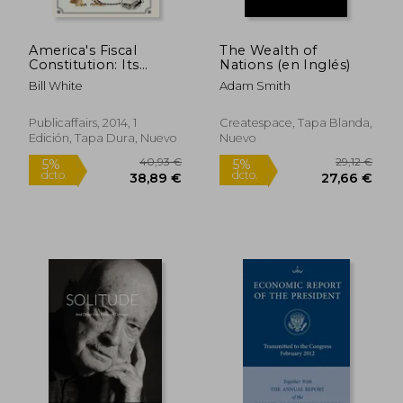
America's Fiscal
The Wealth of
Constitution: Its
Nations (en Inglés)
Triumph and
Bill White
Adam Smith
Collapse (en Inglés)
Publicaffairs, 2014, 1
Createspace, Tapa Blanda,
Edición, Tapa Dura, Nuevo
Nuevo
109,37 €
183,09
5%
5%
dcto.
dcto.
103,90 €
173,93