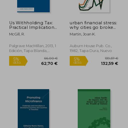
Us Withholding Tax:
urban financial stress:
Practical Implications
why cities go broke
of qi and Fatca
(en Inglés)
McGill, R.
Martin, Joan K.
(Global Financial
Markets) (en Inglés)
Palgrave MacMillan, 2013, 1
Auburn House Pub. Co.,
Edición, Tapa Blanda,
1982, Tapa Dura, Nuevo
Nuevo
82,82 €
46,75
5%
5%
dcto.
dcto.
78,68 €
44,41