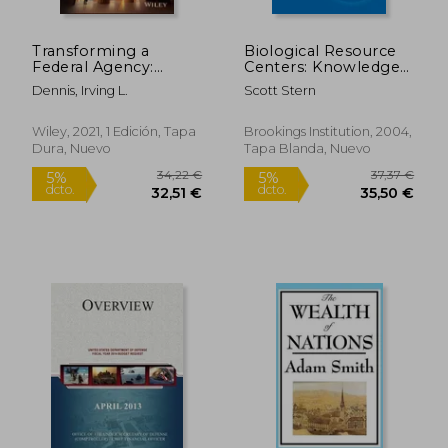
Transforming a
Biological Resource
Federal Agency:
Centers: Knowledge
Management
Hubs for the Life
Dennis, Irving L.
Scott Stern
Lessons from Hud's
Sciences (en Inglés)
Financial
Reconstruction (en
Wiley, 2021, 1 Edición, Tapa
Brookings Institution, 2004,
Inglés)
Dura, Nuevo
Tapa Blanda, Nuevo