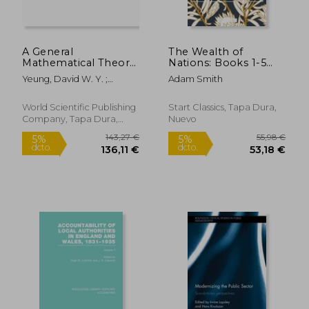
A General
The Wealth of
Mathematical Theory
Nations: Books 1-5
of the Dynamic
(en Inglés)
Yeung, David W. Y. ;
Adam Smith
Global Political
Petrosyan, Leon A.
Economy (en Inglés)
World Scientific Publishing
Start Classics, Tapa Dura,
Company, Tapa Dura,
Nuevo
Nuevo
25,63 €
14,64
5%
5%
dcto.
dcto.
24,35 €
13,91