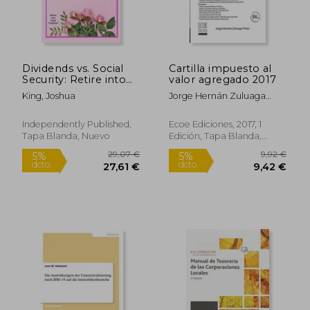
Dividends vs. Social
Cartilla impuesto al
Security: Retire into
valor agregado 2017
Total Freedom (en
King, Joshua
Jorge Hernán Zuluaga
Inglés)
Potes
Independently Published,
Ecoe Ediciones, 2017, 1
Tapa Blanda, Nuevo
Edición, Tapa Blanda,
22,42 €
57,76
5%
5%
Nuevo
dcto.
dcto.
21,30 €
54,87