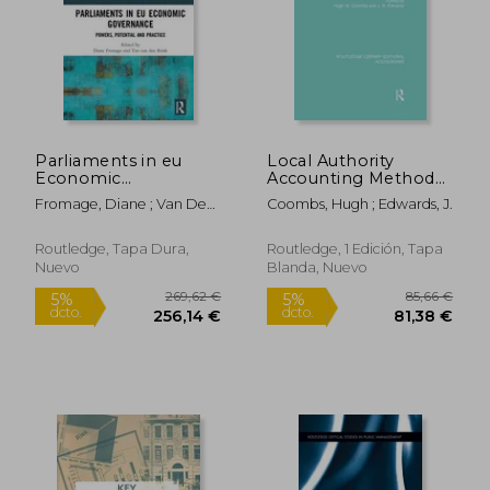
Parliaments in eu
Local Authority
Economic
Accounting Methods
Governance: Powers,
Volume 1 (Rle
Fromage, Diane ; Van Den
Coombs, Hugh ; Edwards, J.
Potential and Practice
Accounting): The
Brink, Ton
(en Inglés)
Early Debate 1884-
1908 (en Inglés)
Routledge, Tapa Dura,
Routledge, 1 Edición, Tapa
Nuevo
Blanda, Nuevo