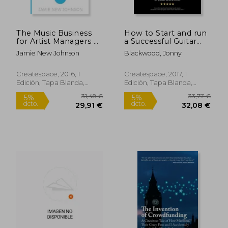
The Music Business
How to Start and run
for Artist Managers &
a Successful Guitar
Self-Managed Artists:
Repair Business:
Jamie New Johnson
Blackwood, Jonny
All you Need to Know
Practical Tips for the
to get Started, get
new Entrepreneur
Noticed & get Signed
(en Inglés)
Createspace, 2016, 1
Createspace, 2017, 1
(en Inglés)
Edición, Tapa Blanda,
Edición, Tapa Blanda,
Nuevo
Nuevo
44,06 €
205,38
5%
5%
dcto.
dcto.
41,86 €
195,11