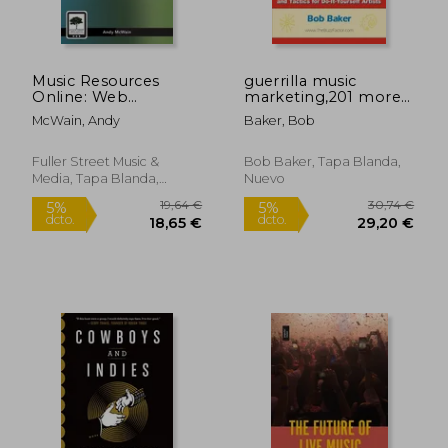
Music Resources
guerrilla music
Online: Web
marketing,201 more
Resources for
self-promotion ideas,
McWain, Andy
Baker, Bob
Musicians: Music
tips and tactics for
Sales, Distribution,
do-it-yourself artists
Teaching, Marketing,
(en Inglés)
Fuller Street Music &
Bob Baker, Tapa Blanda,
Production,
Media, Tapa Blanda,
Nuevo
Publishing, E-
Nuevo
Commerce, and M
(en Inglés)
35,19 €
25,76
5%
5%
dcto.
dcto.
33,43 €
24,47