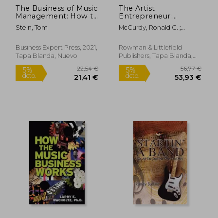
The Business of Music
The Artist
Management: How to
Entrepreneur:
Survive and Thrive in
Finding Success in a
Stein, Tom
McCurdy, Ronald C. ;
Today'S Music
New Arts Economy
17,62 €
103,91
Goodstein, Richard E. ;
5%
5%
Industry (en Inglés)
(en Inglés)
Lapin, Eric J.
dcto.
dcto.
16,74 €
98,71
Business Expert Press, 2021,
Rowman & Littlefield
Tapa Blanda, Nuevo
Publishers, Tapa Blanda,
Nuevo