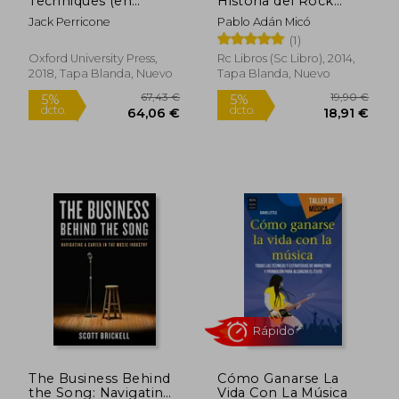
Techniques (en
Historia del Rock
Inglés)
Diferente
Jack Perricone
Pablo Adán Micó
(1)
Oxford University Press,
Rc Libros (sc Libro), 2014,
2018, Tapa Blanda, Nuevo
Tapa Blanda, Nuevo
9,07 €
21,94
5%
5%
dcto.
dcto.
8,62 €
20,84
The Business Behind
Cómo Ganarse La
the Song: Navigating
Vida Con La Música