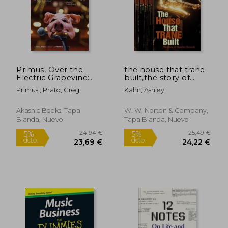
Primus, Over the
the house that trane
Electric Grapevine:
built,the story of
Insight Into Primus
impulse records (en
Primus ; Prato, Greg
Kahn, Ashley
and the World of les
Inglés)
Claypool (en Inglés)
Akashic Books, Tapa
W. W. Norton & Company,
Blanda, Nuevo
Tapa Blanda, Nuevo
24,94 €
25,49
5%
5%