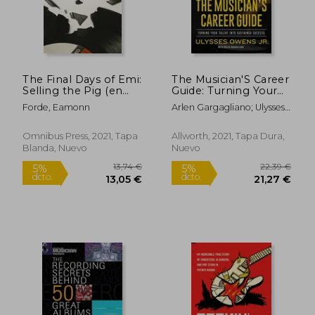
27,00 €
37,49
5%
5%
dcto.
dcto.
25,65 €
35,62
The Final Days of Emi:
The Musician'S Career
Selling the Pig (en
Guide: Turning Your
Inglés)
Talent Into Sustained
Forde, Eamonn
Arlen Gargagliano; Ulysses
Success (en Inglés)
Owens
Omnibus Press, 2021, Tapa
Allworth, 2021, Tapa Dura,
Blanda, Nuevo
Nuevo