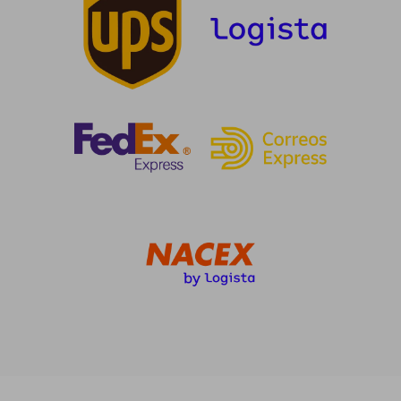
23,68 €
44,05
5%
5%