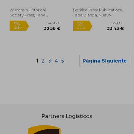
Milwaukee Music
Peter ; Luhrssen, David
Promoter (en Inglés)
Wisconsin Historical
Berklee Press Publications,
Society Press, Tapa
Tapa Blanda, Nuevo
Blanda, Nuevo
1
2
3
4
5
Página Siguiente
Partners Logísticos
21,15 €
33,64
5%
5%
dcto.
dcto.
20,09 €
31,95