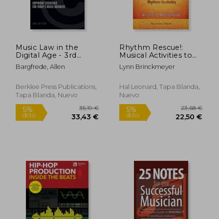
Music Law in the
Rhythm Rescue!:
Digital Age - 3rd
Musical Activities to
Edition: Copyright
Expand Rhythmic
Bargfrede, Allen
Lynn Brinckmeyer
Essentials for Today's
Vocabulary (en
25,49 €
49,24
5%
5%
Music Business (en
Inglés)
dcto.
dcto.
24,22 €
46,78
Inglés)
Berklee Press Publications,
Hal Leonard, Tapa Blanda,
Tapa Blanda, Nuevo
Nuevo