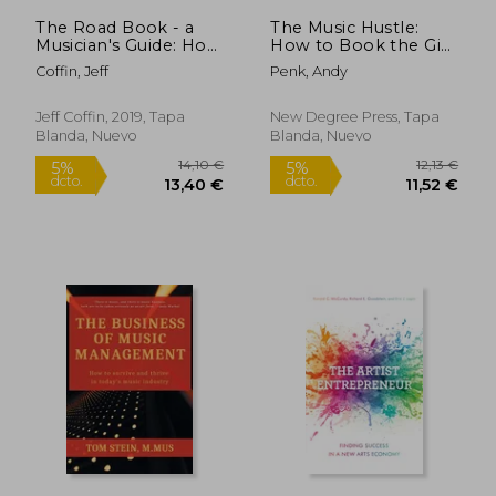
The Road Book - a
The Music Hustle:
21,19 €
33,24
5%
5%
Musician's Guide: How
How to Book the Gig
dcto.
dcto.
20,13 €
31,58
to Navigate the Road
(en Inglés)
Coffin, Jeff
Penk, Andy
(Before you Even
Leave the Driveway! )
(en Inglés)
Jeff Coffin, 2019, Tapa
New Degree Press, Tapa
Blanda, Nuevo
Blanda, Nuevo