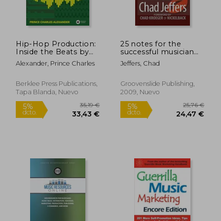
Hip-Hop Production:
25 notes for the
Inside the Beats by
successful musician
Prince Charles
(en Inglés)
Alexander, Prince Charles
Jeffers, Chad
Alexander - Includes
Downloadable Audio
for Production
Berklee Press Publications,
Groovenslide Publishing,
Practice! (en Inglés)
Tapa Blanda, Nuevo
2009, Nuevo
35,19 €
23,68
5%
5%
dcto.
dcto.
33,43 €
22,50