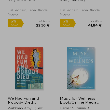
Mary Jane Phillips
Miller, Cristi Cary
Teachers (en Inglés)
Projectable Song
Charts (en Inglés)
Hal Leonard, Tapa Blanda,
Hal Leonard, Tapa Blanda,
Nuevo
Nuevo
Rápido
27,88 €
19,70
5%
5%
dcto.
dcto.
26,49 €
18,72
We Had Fun and
Music for Wellness
Nobody Died:
Book/Online Media
Adventures of a
(en Inglés)
Waldman, Amy T. ; Jest,
Hanser, Suzanne B.