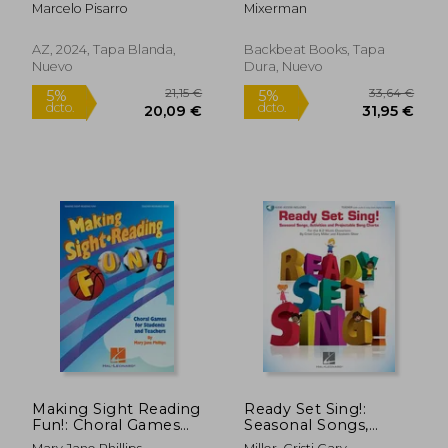
(en Inglés)
Marcelo Pisarro
Mixerman
AZ, 2024, Tapa Blanda,
Backbeat Books, Tapa
Nuevo
Dura, Nuevo
67,43 €
19,90
5%
5%
dcto.
dcto.
64,06 €
18,91
Making Sight Reading
Ready Set Sing!:
Fun!: Choral Games
Seasonal Songs,
for Students and
Activities and