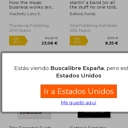
how the music
startin' a band (or all
business works (en
the stuff no one told
Inglés)
me) (en Inglés)
Wacholtz, Larry E.
Ballard, Randy
Thumbs Up Publishing,
Total Publishing And Media,
2001, Nuevo
2012, Nuevo
14,10 €
12,1
5%
5%
dcto.
dcto.
13,40 €
11,52
Estás viendo
Buscalibre España
, pero es
Estados Unidos
Ir a Estados Unidos
Me quedo aquí