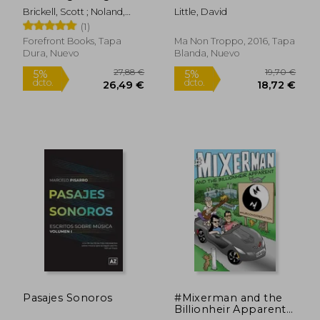
a Career in the Music
Brickell, Scott ; Noland,
Little, David
Industry (en Inglés)
Robert
(1)
Forefront Books, Tapa
Ma Non Troppo, 2016, Tapa
Dura, Nuevo
Blanda, Nuevo
12,13 €
14,62
5%
5%
dcto.
dcto.
11,52 €
13,89
Pasajes Sonoros
#Mixerman and the
Billionheir Apparent