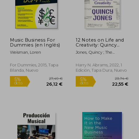
dcto.
dcto.
23,69 €
24,22
Music Business For
12 Notes on Life and
Dummies (en Inglés)
Creativity: Quincy
Jones (en Inglés)
Weisman, Loren
Jones, Quincy ; The
Weeknd
For Dummies, 2015, Tapa
Harry N. Abrams, 2022, 1
Blanda, Nuevo
Edición, Tapa Dura, Nuevo