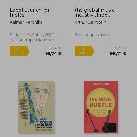
dcto.
dcto.
12,96 €
40,84
Label Launch (en
the global music
Inglés)
industry,three
perspectives
Kalmar, Veronika
Arthur Bernstein
St. Martin's Griffin, 2002, 1
Routledge, Nuevo
Edición, Tapa Blanda,
Nuevo