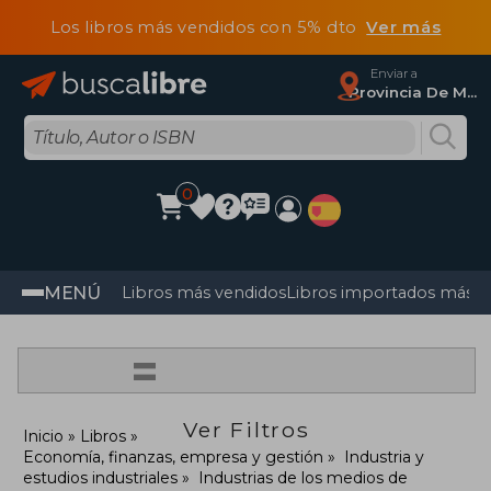
Los libros más vendidos con 5% dto
Ver más
Enviar a
Provincia De Madrid
0
MENÚ
Libros más vendidos
Libros importados más v
=
Ver Filtros
Inicio
Libros
Economía, finanzas, empresa y gestión
Industria y
estudios industriales
Industrias de los medios de