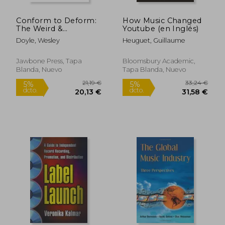
Conform to Deform:
How Music Changed
The Weird &
Youtube (en Inglés)
Wonderful World of
Doyle, Wesley
Heuguet, Guillaume
Some Bizzare (en
Inglés)
Jawbone Press, Tapa
Bloomsbury Academic,
Blanda, Nuevo
Tapa Blanda, Nuevo
13,64 €
42,99
5%
5%