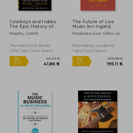
Cowboys and Indies:
The Future of Live
The Epic History of
Music (en Inglés)
the Record Industry
Murphy, Gareth
Mazierska, Ewa ; Gillon, Les
(en Inglés)
; Rigg, Tony
Thomas Dunne Books,
Bloomsbury Academic,
2014, Tapa Dura, Nuevo
Tapa Dura, Nuevo
19,64 €
30,74
5%
5%
dcto.
dcto.
18,65 €
29,20