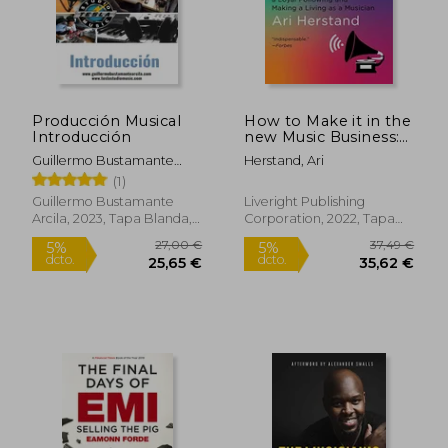
27,49 €
23,74
5%
5%
dcto.
dcto.
26,12 €
22,55
Producción Musical
How to Make it in the
Introducción
new Music Business:
Practical Tips on
Guillermo Bustamante
Herstand, Ari
Building a Loyal
Arcila
(1)
Following and
Making a Living as a
Guillermo Bustamante
Liveright Publishing
Musician (en Inglés)
Arcila, 2023, Tapa Blanda,
Corporation, 2022, Tapa
Nuevo
Dura, Nuevo