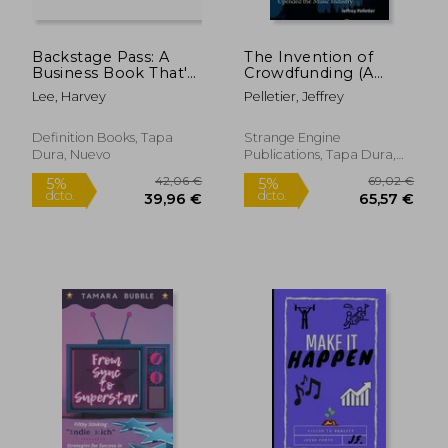
Backstage Pass: A
The Invention of
Business Book That's
Crowdfunding (A
Far From
Circuitous Tale of
Lee, Harvey
Pelletier, Jeffrey
Conventional (en
How Marillion, Their
Inglés)
Crazy Fans and I
Accidentally Upended
Definition Books, Tapa
Strange Engine
the Music Industry)
Dura, Nuevo
Publications, Tapa Dura,
(en Inglés)
Nuevo
31,48 €
33,77
5%
5%
dcto.
dcto.
29,91 €
32,08