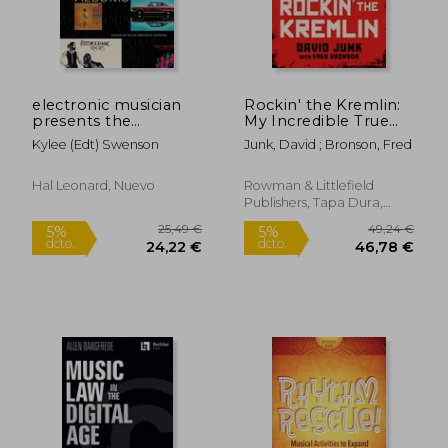
electronic musician
Rockin' the Kremlin:
13,74 €
22,39
5%
5%
presents the
My Incredible True
dcto.
dcto.
13,05 €
21,27
recording secrets
Story of Gangsters,
Kylee (edt) Swenson
Junk, David ; Bronson, Fred
behind 50 great
Oligarchs, and Pop
albums
Stars in Putin's Russia
(en Inglés)
Hal Leonard, Nuevo
Rowman & Littlefield
Publishers, Tapa Dura,
Nuevo