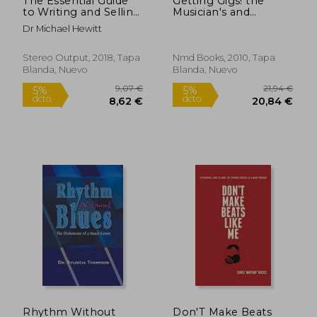
The Essential Guide
Getting Gigs! the
to Writing and Selling
Musician's and
Production Music (en
Singer's Survival
Dr Michael Hewitt
Inglés)
Guide to Booking
Better Paying Jobs
(en Inglés)
Stereo Output, 2018, Tapa
Nmd Books, 2010, Tapa
Blanda, Nuevo
Blanda, Nuevo
22,54 €
56,77
5%
5%
dcto.
dcto.
21,41 €
53,93
Rhythm Without
Don'T Make Beats