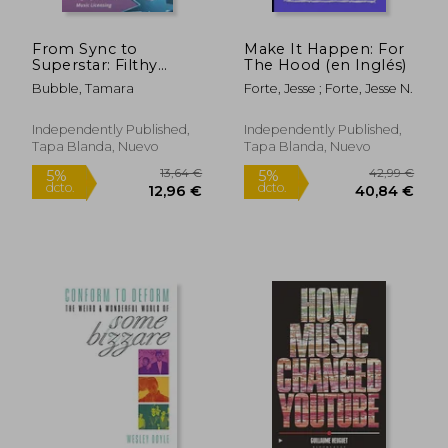
From Sync to
Make It Happen: For
Superstar: Filthy
The Hood (en Inglés)
Stinking Indie Rich;
Bubble, Tamara
Forte, Jesse ; Forte, Jesse N.
Strategies for Success
in Music Licensing (en
Inglés)
Independently Published,
Independently Published,
Tapa Blanda, Nuevo
Tapa Blanda, Nuevo
42,06 €
69,02
5%
5%
dcto.
dcto.
39,96 €
65,57