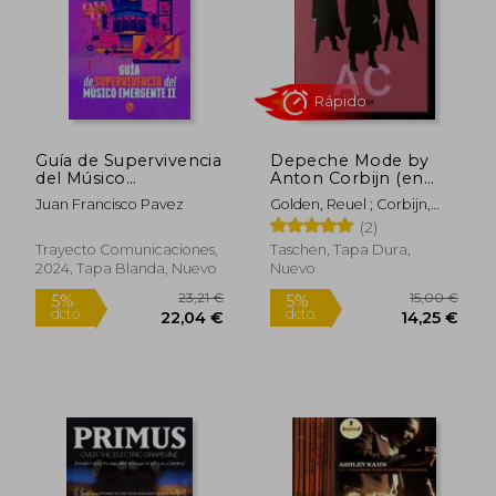
Guía de Supervivencia
Depeche Mode by
del Músico
Anton Corbijn (en
Emergente II
Inglés)
Juan Francisco Pavez
Golden, Reuel ; Corbijn,
Rápido
Anton
(2)
Trayecto Comunicaciones,
Taschen, Tapa Dura,
2024, Tapa Blanda, Nuevo
Nuevo
23,21 €
15,00
5%
5%
dcto.
dcto.
22,04 €
14,25