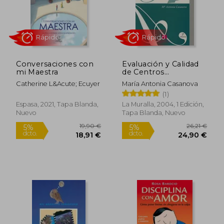
Conversaciones con
Evaluación y Calidad
mi Maestra
de Centros
Educativos
Catherine L&Acute; Ecuyer
María Antonia Casanova
(1)
Espasa, 2021, Tapa Blanda,
La Muralla, 2004, 1 Edición,
Nuevo
Tapa Blanda, Nuevo
Rápido
Rápido
19,90 €
26,21
5%
5%
dcto.
dcto.