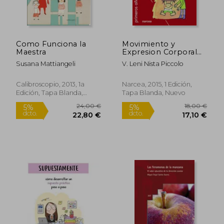
Como Funciona la
Movimiento y
Maestra
Expresion Corporal
en Educacion Infantil
Susana Mattiangeli
V. Leni Nista Piccolo
28,17 €
29,85
5%
5%
dcto.
dcto.
26,77 €
28,36
Calibroscopio, 2013, 1a
Narcea, 2015, 1 Edición,
Edición, Tapa Blanda,
Tapa Blanda, Nuevo
Nuevo