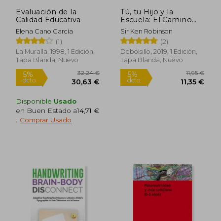
15,86 €
3,80
Evaluación de la
Tú, tu Hijo y la
Calidad Educativa
Escuela: El Camino
Para Darle la Mejor
Elena Cano García
Sir Ken Robinson
Educación (Clave)
(1)
(2)
La Muralla, 1998, 1 Edición,
Debolsillo, 2019, 1 Edición,
Tapa Blanda, Nuevo
Tapa Blanda, Nuevo
Disponible
Usado
en Buen Estado a
14,71 €
.
Comprar Usado