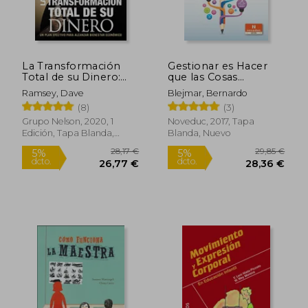
La Transformación
Gestionar es Hacer
25,78 €
123,98
5%
5%
Total de su Dinero:
que las Cosas
dcto.
dcto.
24,49 €
117,78
Edición Clásica: Un
Sucedan.
Ramsey, Dave
Blejmar, Bernardo
Plan Efectivo Para
Competencias,
(8)
(3)
Alcanzar Bienestar
Actitudes y
Financiero
Dispositivos Para
Grupo Nelson, 2020, 1
Noveduc, 2017, Tapa
Diseñar Instituciones
Edición, Tapa Blanda,
Blanda, Nuevo
Nuevo