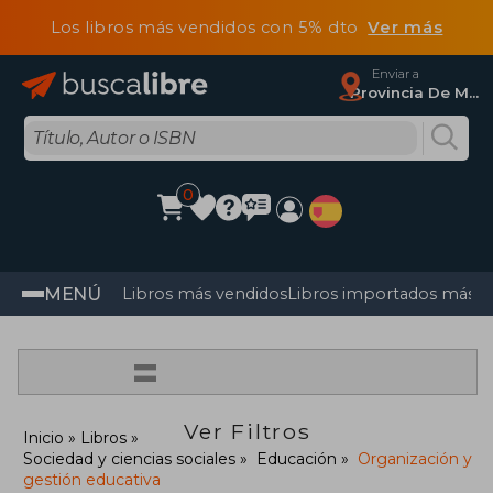
Los libros más vendidos con 5% dto
Ver más
Enviar a
Provincia De Madrid
0
MENÚ
Libros más vendidos
Libros importados más v
=
Ver Filtros
Inicio
Libros
Sociedad y ciencias sociales
Educación
Organización y
gestión educativa