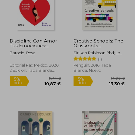
Disciplina Con Amor
Creative Schools: The
Tus Emociones:
Grassroots
Soltando Lo Que Te
Revolution That's
Barocio, Rosa
Sir Ken Robinson Phd; Lou
Estorba
Transforming
Aronica
(1)
Education (en Inglés)
Editorial Pax Mexico, 2020,
Penguin, 2016, Tapa
2 Edición, Tapa Blanda,
Blanda, Nuevo
Nuevo
11,44 €
14,00
5%
5%
dcto.
dcto.
10,87 €
13,30