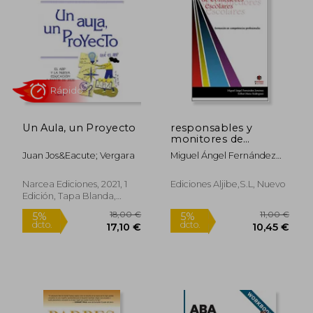
23,92 €
22,50
5%
5%
dcto.
dcto.
22,72 €
21,38
Un Aula, un Proyecto
responsables y
monitores de
comedores escolares.
Juan Jos&Eacute; Vergara
Miguel Ángel Fernández
formación en
Jiménez
competencias
profesionales.
Narcea Ediciones, 2021, 1
Ediciones Aljibe,s.l, Nuevo
Edición, Tapa Blanda,
Nuevo
Rápido