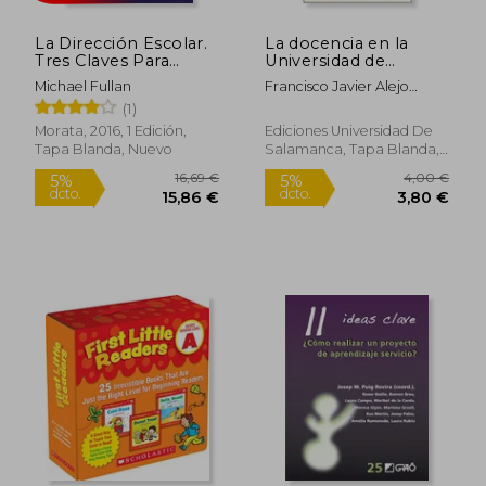
La Dirección Escolar.
La docencia en la
Tres Claves Para
Universidad de
Maximizar su
Salamanca en el siglo
Michael Fullan
Francisco Javier Alejo
Impacto
de oro (Historia de la
Montes
(1)
Universidad)
Morata, 2016, 1 Edición,
Ediciones Universidad De
Tapa Blanda, Nuevo
Salamanca, Tapa Blanda,
Nuevo
26,29 €
25,97
5%
5%
dcto.
dcto.
24,98 €
24,67