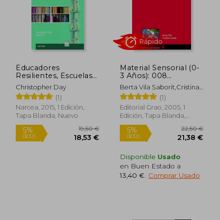
Rápido
Educadores
Material Sensorial (0-
Resilientes, Escuelas
3 Años): 008
Resilientes: Construir
(Biblioteca de Infantil)
Christopher Day
Berta Vila Saborit,Cristina
y Sostener la Calidad
Cardo Flórez
(1)
(1)
Educativa en Tiempos
Difíciles
Narcea, 2015, 1 Edición,
Editorial Grao, 2005, 1
Tapa Blanda, Nuevo
Edición, Tapa Blanda,
Nuevo
19,50 €
22,41
5%
5%
dcto.
dcto.
18,53 €
21,29
Disponible
Usado
en Buen Estado a
13,40 €
.
Comprar Usado