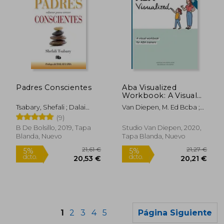
9,88 €
17,90
5%
5%
Padres Conscientes
Aba Visualized
dcto.
dcto.
9,39 €
17,01
Workbook: A Visual
Workbook for aba
Tsabary, Shefali ; Dalai
Van Diepen, M. Ed Bcba ;
Trainers (en Inglés)
Lama
Van Diepen, Boudewijn
(9)
B De Bolsillo, 2019, Tapa
Studio Van Diepen, 2020,
Blanda, Nuevo
Tapa Blanda, Nuevo
1
2
3
4
5
Página Siguiente