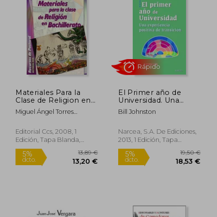
dcto.
dcto.
18,53 €
21,38
Materiales Para la
El Primer año de
Clase de Religion en
Universidad. Una
Bachillerato
Experiencia Positiva
Miguel Ángel Torres
Bill Johnston
de Transición.
Merchán,José Luis Méndez
Rayón
Editorial Ccs, 2008, 1
Narcea, S.A. De Ediciones,
Edición, Tapa Blanda,
2013, 1 Edición, Tapa
Nuevo
Blanda, Nuevo