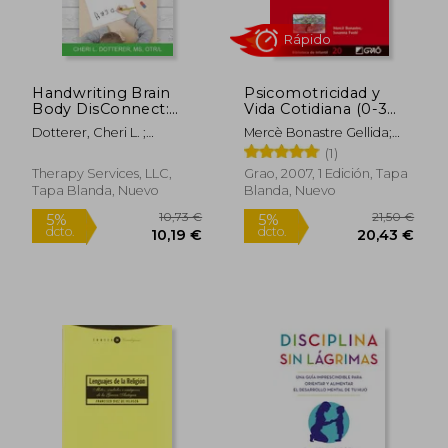
26,29 €
24,00
5%
5%
dcto.
dcto.
24,98 €
22,80
Handwriting Brain
Psicomotricidad y
Body DisConnect:
Vida Cotidiana (0-3
Adaptive teaching
Años): 020 (Didáctica
Dotterer, Cheri L. ;
Mercè Bonastre Gellida;
techniques to unlock
Houlette, William ; Peat,
Susanna Fusté Aquilué
(1)
a child's dysgraphia
Bethany
for the classroom
Therapy Services, LLC,
Grao, 2007, 1 Edición, Tapa
and at home (en
Tapa Blanda, Nuevo
Blanda, Nuevo
Inglés)
Rápido
Rápido