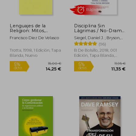
32,24 €
11,9
5%
5%
dcto.
dcto.
30,63 €
11,35
Lenguajes de la
Disciplina Sin
Religion: Mitos,
Lágrimas / No-Drama
Simbolos e Imagenes
Discipline
Francisco Diez De Velasco
Siegel, Daniel J. ; Bryson,
de la Grecia Antigua
Tina Payne
(96)
Trotta, 1998, 1 Edición, Tapa
B De Bolsillo, 2018, 001
Blanda, Nuevo
Edición, Tapa Blanda,
Nuevo
Rápido