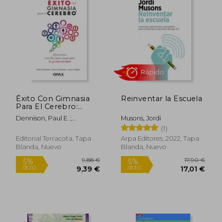
Éxito Con Gimnasia
Reinventar la Escuela
Para El Cerebro:
Ejercicios Sencillos
Dennison, Paul E. ;
Musons, Jordi
Rápido
Para Aumentar La
Dennison, Gail E. ; Teplitz,
(1)
Productividad
Jerry V.
Editorial Terracota, Tapa
Arpa Editores, 2022, Tapa
Blanda, Nuevo
Blanda, Nuevo
19,50 €
22,50
5%
5%