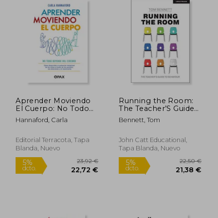
Rápido
Rápido
Aprender Moviendo
Running the Room:
El Cuerpo: No Todo
The Teacher’S Guide
Depende del Cerebro
to Behaviour (en
Hannaford, Carla
Bennett, Tom
Inglés)
Editorial Terracota, Tapa
John Catt Educational,
Blanda, Nuevo
Tapa Blanda, Nuevo
18,00 €
22,00
5%
5%
dcto.
dcto.
17,10 €
20,90