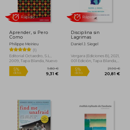
25,49
5%
dcto.
20,00 €
24,22
Aprender, si Pero
Disciplina sin
Como
Lagrimas
Philippe Meirieu
Daniel J. Siegel
(1)
Editorial Octaedro, S.L.,
Vergara (Ediciones B), 2021,
2009, Tapa Blanda, Nuevo
001 Edición, Tapa Blanda,
Nuevo
Rápido
Rápido