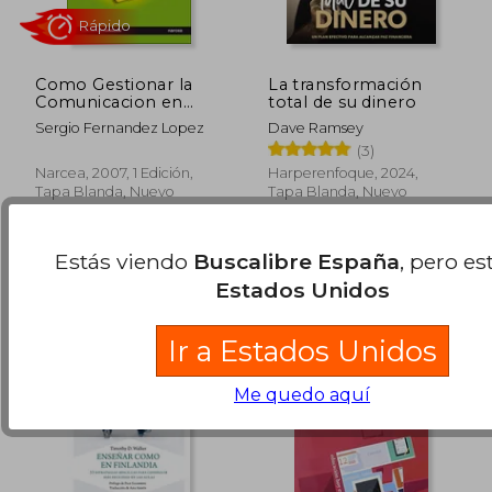
Como Gestionar la
La transformación
Comunicacion en
total de su dinero
Organizaciones
Sergio Fernandez Lopez
Dave Ramsey
Publicas y no
(3)
Lucrativas
Narcea, 2007, 1 Edición,
Harperenfoque, 2024,
Tapa Blanda, Nuevo
Tapa Blanda, Nuevo
10,73 €
21,50
5%
5%
dcto.
dcto.
10,19 €
20,43
Estás viendo
Buscalibre España
, pero es
Estados Unidos
Ir a Estados Unidos
Me quedo aquí