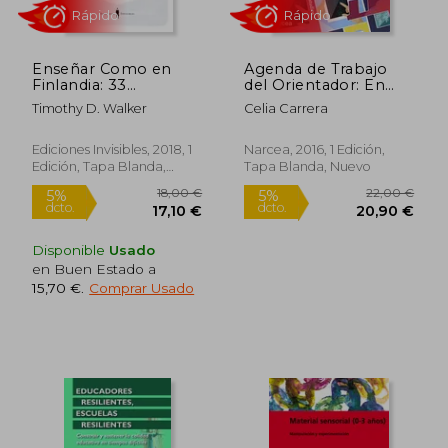
Rápido
Enseñar Como en
Agenda de Trabajo
Finlandia: 33
del Orientador: En
Estrategias Sencillas
Centros Educativos
Timothy D. Walker
Celia Carrera
Para Conseguir más
de Educación Infantil
Felicidad en las Aulas
y Primaria
Ediciones Invisibles, 2018, 1
Narcea, 2016, 1 Edición,
Edición, Tapa Blanda,
Tapa Blanda, Nuevo
Nuevo
15,00 €
11,9
5%
5%
dcto.
dcto.
Disponible
Usado
14,25 €
11,35
en Buen Estado a
15,70 €
.
Comprar Usado