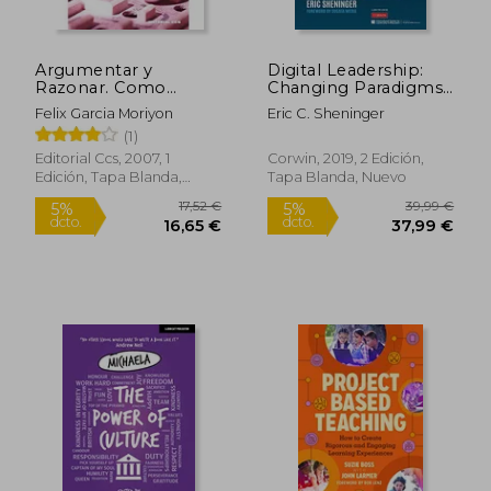
Argumentar y
Digital Leadership:
Razonar. Como
Changing Paradigms
Enseñar y Evaluar, la
for Changing Times
Felix Garcia Moriyon
Eric C. Sheninger
Capacidad de
(en Inglés)
(1)
Argumentar
Editorial Ccs, 2007, 1
Corwin, 2019, 2 Edición,
Edición, Tapa Blanda,
Tapa Blanda, Nuevo
Nuevo
2,00 €
5%
dcto.
1,90 €
13,62