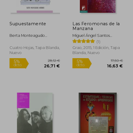
Supuestamente
Las Feromonas de la
Manzana
Berta Monteagudo
Miguel Ángel Santos
Navarro
Guerra
(1)
Cuatro Hojas, Tapa Blanda,
Grao, 2015, 1 Edición, Tapa
Nuevo
Blanda, Nuevo
24,00 €
18,00
5%
5%
dcto.
dcto.
22,80 €
17,10