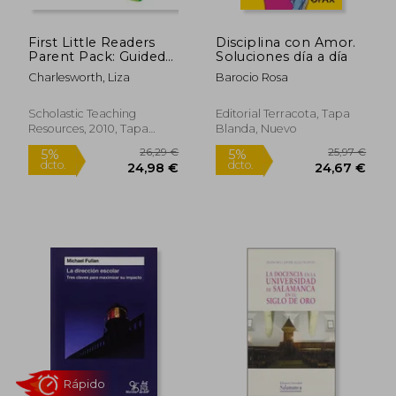
First Little Readers
Disciplina con Amor.
Parent Pack: Guided
Soluciones día a día
Reading Level c: 25
Charlesworth, Liza
Barocio Rosa
Irresistible Books
That are Just the
Right Level for
Scholastic Teaching
Editorial Terracota, Tapa
Beginning Readers
Resources, 2010, Tapa
Blanda, Nuevo
[Soft Cover ] (en
Blanda, Nuevo
Inglés)
22,50 €
37,33
5%
5%
dcto.
dcto.
21,38 €
35,46