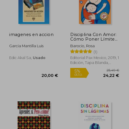
18,91 €
24,90
imagenes en accion
Disciplina Con Amor:
Cómo Poner Límites
Sin Ahogarse En La
Garcia Mantilla Luis
Barocio, Rosa
Culpa
(1)
Edic Akal Sa,
Usado
Editorial Pax Mexico, 2019, 1
Edición, Tapa Blanda,
Nuevo