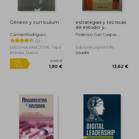
Género y currículum
estrategias y técnicas
de estudio y
aprendizaje
CarmenRodríguez
Federico Gan Gaspar
Martínez
Berbel
(2)
Ediciones Akal, 2006, Tapa
Ediciones Apóstrofe,
Blanda, Nuevo
Usado
28,12 €
17,50
5%
5%
dcto.
dcto.
26,71 €
16,63