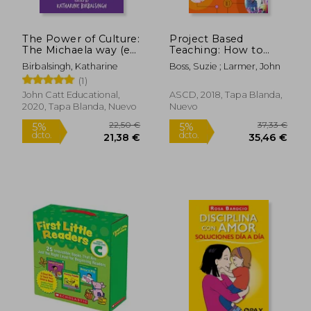
The Power of Culture:
Project Based
The Michaela way (en
Teaching: How to
Inglés)
Create Rigorous and
Birbalsingh, Katharine
Boss, Suzie ; Larmer, John
Engaging Learning
(1)
Experiences (en
Inglés)
John Catt Educational,
ASCD, 2018, Tapa Blanda,
2020, Tapa Blanda, Nuevo
Nuevo
17,52 €
39,99
5%
5%
dcto.
dcto.
16,65 €
37,99