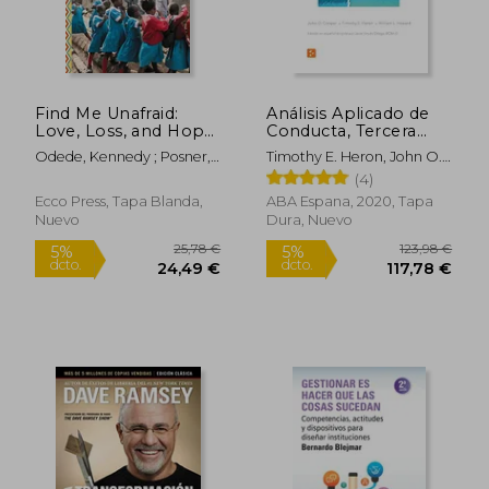
9,80 €
21,90
5%
5%
dcto.
dcto.
9,31 €
20,81
Find Me Unafraid:
Análisis Aplicado de
Love, Loss, and Hope
Conducta, Tercera
in an African Slum (en
Edición en Español
Odede, Kennedy ; Posner,
Timothy E. Heron, John O.
Inglés)
Jessica ; Kristof, Nicholas
Cooper ; Heward, William
(4)
L. ; Virues-Ortega, Javier
Ecco Press, Tapa Blanda,
ABA Espana, 2020, Tapa
Nuevo
Dura, Nuevo