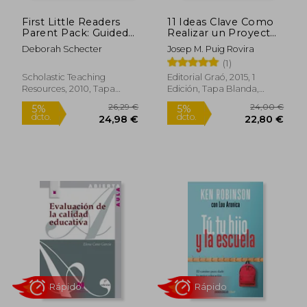
First Little Readers
11 Ideas Clave Como
Parent Pack: Guided
Realizar un Proyecto
Reading Level a: 25
de Aprendizaje
Deborah Schecter
Josep M. Puig Rovira
Irresistible Books
Servicio
(1)
That are Just the
Right Level for
Scholastic Teaching
Editorial Graó, 2015, 1
Beginning Readers
Resources, 2010, Tapa
Edición, Tapa Blanda,
(en Inglés)
Blanda, Nuevo
Nuevo
Rápido
16,69 €
4,00
5%
5%
dcto.
dcto.