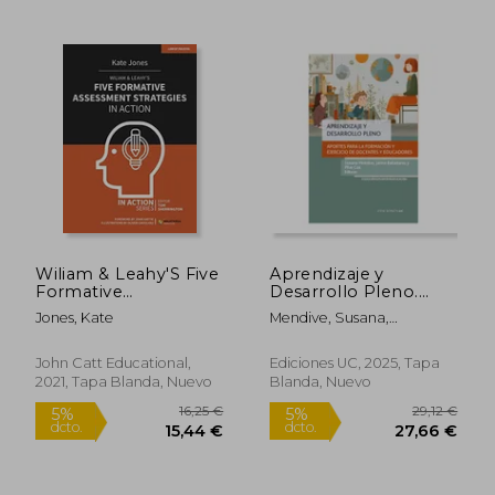
14,87 €
14,50
5%
5%
dcto.
dcto.
14,13 €
13,78
Wiliam & Leahy'S Five
Aprendizaje y
Formative
Desarrollo Pleno.
Assessment
Aportes para la
Jones, Kate
Mendive, Susana,
Strategies in Action
Formación y el
Balladares, Jaime, Cox,
(in Action Series) (en
Ejercicio de Docentes
Pilar
Inglés)
y Educadores
John Catt Educational,
Ediciones UC, 2025, Tapa
2021, Tapa Blanda, Nuevo
Blanda, Nuevo