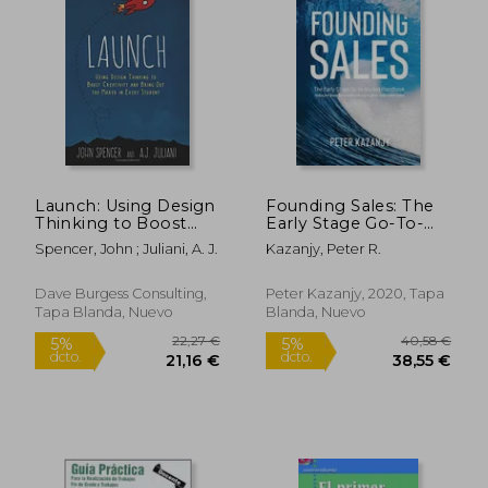
Launch: Using Design
Founding Sales: The
Thinking to Boost
Early Stage Go-To-
Creativity and Bring
Market Handbook
Spencer, John ; Juliani, A. J.
Kazanjy, Peter R.
Rápido
Out the Maker in
(en Inglés)
Every Student (en
Inglés)
Dave Burgess Consulting,
Peter Kazanjy, 2020, Tapa
Tapa Blanda, Nuevo
Blanda, Nuevo
16,50 €
44,00
5%
5%
dcto.
dcto.