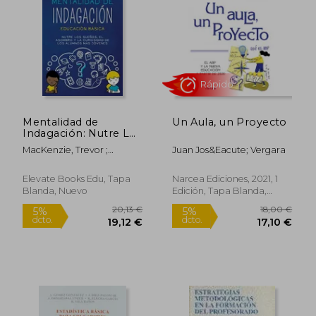
13,32 €
22,50
5%
5%
dcto.
dcto.
12,65 €
21,38
Mentalidad de
Un Aula, un Proyecto
Indagación: Nutre Los
Suenos, El Asombro
MacKenzie, Trevor ;
Juan Jos&Eacute; Vergara
Y La Curiosidad de Los
Bushby, Rebecca
Alumnos Más
Jóvenes
Elevate Books Edu, Tapa
Narcea Ediciones, 2021, 1
Blanda, Nuevo
Edición, Tapa Blanda,
Nuevo