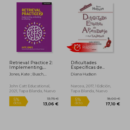
Rápido
Retrieval Practice 2:
Dificultades
Implementing,
Específicas de
Embedding &
Aprendizaje y Otros
Jones, Kate ; Busch,
Diana Hudson
Reflecting (en Inglés)
Trastornos: Guía
Bradley ; Watson, Edward
Básica Para Docentes
John Catt Educational,
Narcea, 2017, 1 Edición,
2021, Tapa Blanda, Nuevo
Tapa Blanda, Nuevo
26,95 €
19,00
5%
5%
dcto.
dcto.
25,60 €
18,05