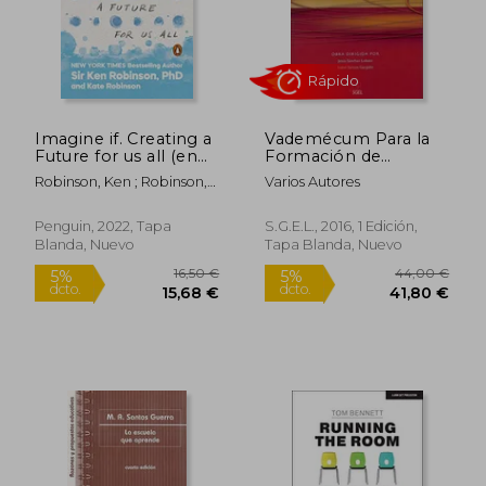
Imagine if. Creating a
Vademécum Para la
Future for us all (en
Formación de
Rápido
Inglés)
Profesores. Tomo i, ii
Robinson, Ken ; Robinson,
Varios Autores
Kate
Penguin, 2022, Tapa
S.G.E.L., 2016, 1 Edición,
Blanda, Nuevo
Tapa Blanda, Nuevo
22,50 €
22,90
5%
5%
dcto.
dcto.
21,38 €
21,76