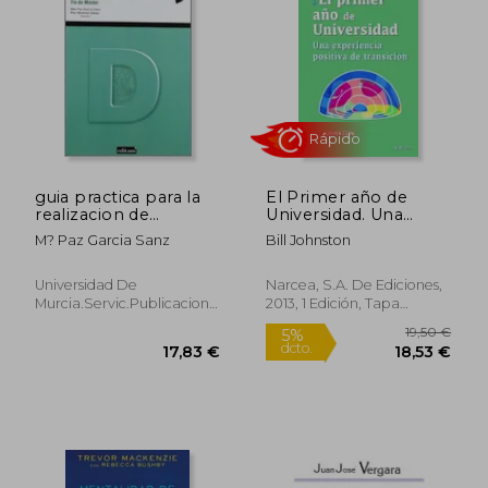
15,68 €
41,80
guia practica para la
El Primer año de
realizacion de
Universidad. Una
trabajos fin de grado y
Experiencia Positiva
M? Paz Garcia Sanz
Bill Johnston
de Transición.
Universidad De
Narcea, S.A. De Ediciones,
Rápido
Murcia.servic.publicacion,
2013, 1 Edición, Tapa
Usado
Blanda, Nuevo