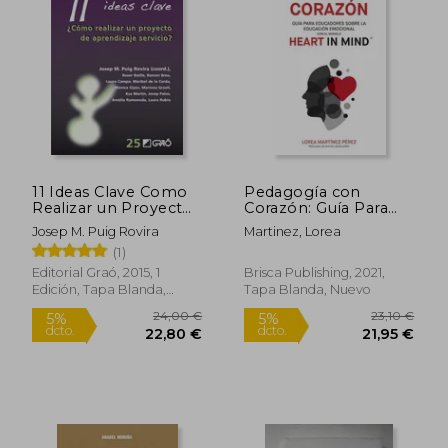
18,00 €
22,50
5%
5%
dcto.
dcto.
17,10 €
21,38
11 Ideas Clave Como
Pedagogía con
Realizar un Proyecto
Corazón: Guía Para
de Aprendizaje
Educadores Sobre la
Josep M. Puig Rovira
Martinez, Lorea
Servicio
Educación Emocional
(1)
con el Modelo Heart
in Mind
Editorial Graó, 2015, 1
Brisca Publishing, 2021,
Edición, Tapa Blanda,
Tapa Blanda, Nuevo
Nuevo
Rápido