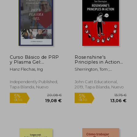
17,00 €
20,00
5%
5%
dcto.
dcto.
16,15 €
19,00
Curso Básico de PRP
Rosenshine's
y Plasma Gel:
Principles in Action
Capacitación en
(en Inglés)
Hanz Flechas, Ing
Sherrington, Tom ;
Estética facial, Plasma
Caviglioli, Oliver
Rico en Plaquetas y
Plasma gel
Independently Published,
John Catt Educational,
Tapa Blanda, Nuevo
2019, Tapa Blanda, Nuevo