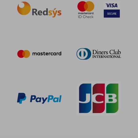
52,94 €
5%
dcto.
50,29 €
21,42