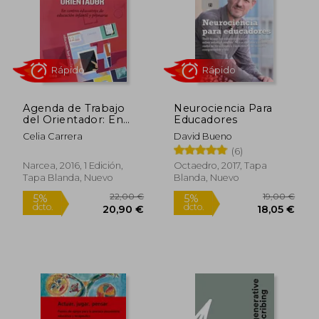
Agenda de Trabajo
Neurociencia Para
del Orientador: En
Educadores
Centros Educativos
Celia Carrera
David Bueno
de Educación Infantil
(6)
y Primaria
20,11 €
11,2
5%
5%
Narcea, 2016, 1 Edición,
Octaedro, 2017, Tapa
dcto.
dcto.
19,10 €
10,69
Tapa Blanda, Nuevo
Blanda, Nuevo