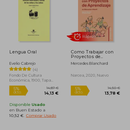
20,08 €
13,75
5%
5%
dcto.
dcto.
19,08 €
13,06
Lengua Oral
Como Trabajar con
Proyectos de
Aprendizaje en
Evelio Cabrejo
Mercedes Blanchard
Educacion Infantil
(4)
Fondo De Cultura
Narcea, 2020, Nuevo
Económica, 1900, Tapa
Blanda, Nuevo
Disponible
Usado
en Buen Estado a
Rápido
10,52 €
.
Comprar Usado