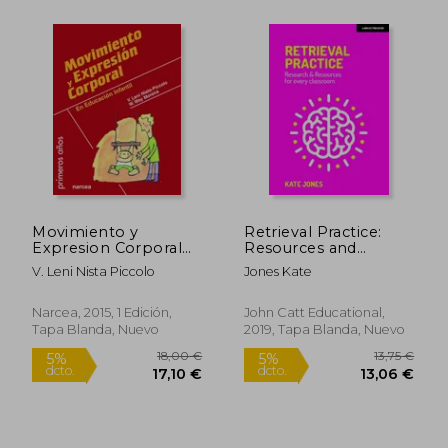
Rápido
Movimiento y
Retrieval Practice:
Expresion Corporal
Resources and
en Educacion Infantil
Research for Every
V. Leni Nista Piccolo
Jones Kate
Classroom (en Inglés)
24,00 €
18,50
5%
5%
Narcea, 2015, 1 Edición,
John Catt Educational,
dcto.
dcto.
22,80 €
17,58
Tapa Blanda, Nuevo
2019, Tapa Blanda, Nuevo