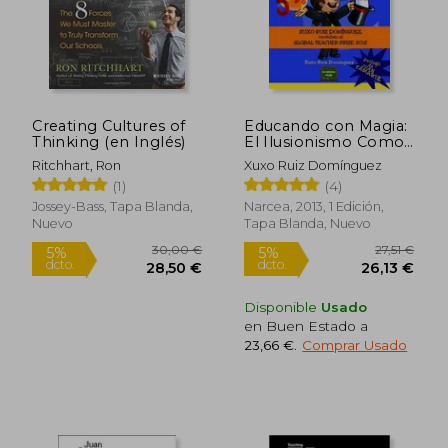
Creating Cultures of
Educando con Magia:
Thinking (en Inglés)
El Ilusionismo Como
Recurso Didáctico
Ritchhart, Ron
Xuxo Ruiz Domínguez
(1)
(4)
Jossey-Bass, Tapa Blanda,
Narcea, 2013, 1 Edición,
Nuevo
Tapa Blanda, Nuevo
Disponible
Usado
en Buen Estado a
23,66 €
.
Comprar Usado
30,00 €
27,51
5%
5%
dcto.
dcto.
28,50 €
26,13