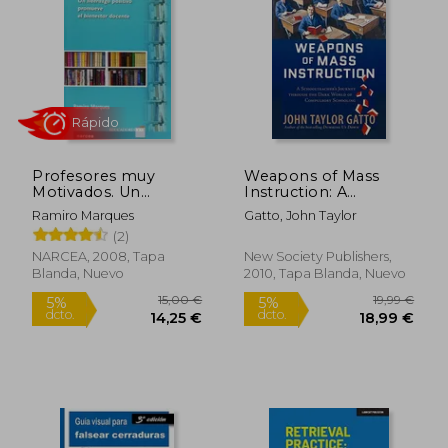
24,00 €
23,10
5%
5%
dcto.
dcto.
22,80 €
21,95
Profesores muy
Weapons of Mass
Motivados. Un
Instruction: A
Liderazgo Positivo
Schoolteacher's
Ramiro Marques
Gatto, John Taylor
Promueve el
Journey Through the
(2)
Bienestar Docente
Dark World of
Compulsory
NARCEA, 2008, Tapa
New Society Publishers,
Schooling (en Inglés)
Blanda, Nuevo
2010, Tapa Blanda, Nuevo
Rápido