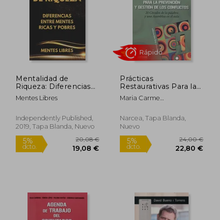
Mentalidad de
Prácticas
Riqueza: Diferencias
Restaurativas Para la
15,00 €
19,99
5%
5%
Entre Mentes Ricas y
Prevención y Gestión
Mentes Libres
Maria Carme
dcto.
dcto.
14,25 €
18,99
las Mentes Pobres
de los Conflictos: 20
Boqu&Eacute; Torremorell
Círculos de la Palabra
y una Asamblea en el
Independently Published,
Narcea, Tapa Blanda,
Aula: 165 (Educación
2019, Tapa Blanda, Nuevo
Nuevo
hoy Estudios)