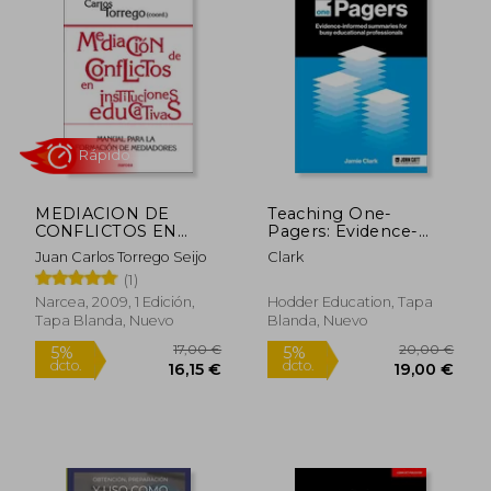
MEDIACION DE
Teaching One-
CONFLICTOS EN
Pagers: Evidence-
INSTITUCIONES
Informed Summaries
Juan Carlos Torrego Seijo
Clark
EDUCATIVAS
for Busy Educational
(1)
Professionals (en
Inglés)
Narcea, 2009, 1 Edición,
Hodder Education, Tapa
Tapa Blanda, Nuevo
Blanda, Nuevo
Rápido