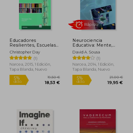
Rápido
Rápido
Educadores
Neurociencia
Resilientes, Escuelas
Educativa: Mente,
Resilientes: Construir
Cerebro y Educación
Christopher Day
David A. Sousa
y Sostener la Calidad
(1)
(1)
Educativa en Tiempos
Difíciles
Narcea, 2015, 1 Edición,
Narcea, 2014, 1 Edición,
Tapa Blanda, Nuevo
Tapa Blanda, Nuevo
22,00 €
19,00
5%
5%
dcto.
dcto.
20,90 €
18,05