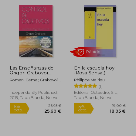
Las Enseñanzas de
En la escuela hoy
Grigori Grabovoi
(Rosa Sensat)
Acerca de Dios:
Roman, Gema ; Grabovoi,
Philippe Meirieu
Control de Objetivos
Grigori
(1)
Independently Published,
Editorial Octaedro, S.L.,
2019, Tapa Blanda, Nuevo
Tapa Blanda, Nuevo
18,00 €
13,75
5%
5%
dcto.
dcto.
17,10 €
13,06