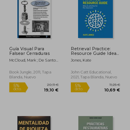
17,00 €
19,77
5%
5%
dcto.
dcto.
16,15 €
18,79
Guía Visual Para
Retrieval Practice:
Falsear Cerraduras
Resource Guide Ideas
& Activities for the
McCloud, Mark ; De Santos,
Jones, Kate
Classroom (en Inglés)
Gonzalez ; Jugurdzija,
Mirko
Book Jungle, 2011, Tapa
John Catt Educational,
Blanda, Nuevo
2021, Tapa Blanda, Nuevo
Rápido