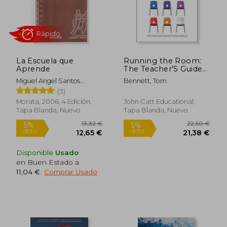
La Escuela que
Running the Room:
Aprende
The Teacher’S Guide
to Behaviour (en
Miguel Angel Santos
Bennett, Tom
Inglés)
Guerra
(3)
Rápido
Morata, 2006, 4 Edición,
John Catt Educational,
Tapa Blanda, Nuevo
Tapa Blanda, Nuevo
Disponible
Usado
en Buen Estado a
11,04 €
.
Comprar Usado
19,50 €
21,00
5%
5%
dcto.
dcto.
18,53 €
19,95