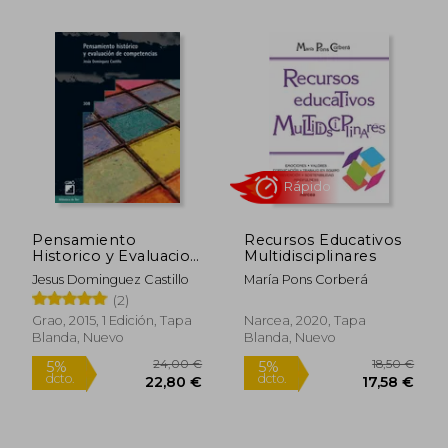
Pensamiento
Recursos Educativos
Historico y Evaluacion
Multidisciplinares
16,25 €
29,12
5%
5%
de Competencias
Jesus Dominguez Castillo
María Pons Corberá
dcto.
dcto.
15,44 €
27,66
(2)
Grao, 2015, 1 Edición, Tapa
Narcea, 2020, Tapa
Blanda, Nuevo
Blanda, Nuevo