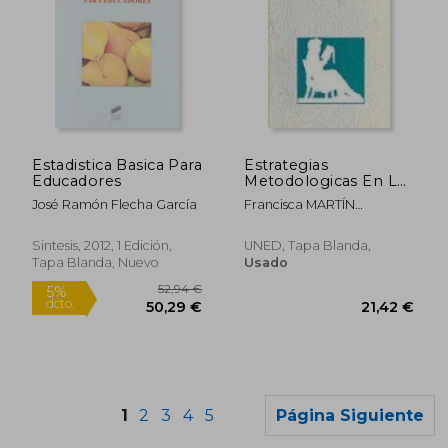
22,27 €
40,58
5%
5%
Estadistica Basica Para
Estrategias
dcto.
dcto.
21,16 €
38,55
Educadores
Metodologicas En La
Formación Del
José Ramón Flecha García
Francisca MARTÍN
Profesorado (VARIA)
MOLERO
Sintesis, 2012, 1 Edición,
UNED, Tapa Blanda,
Tapa Blanda, Nuevo
Usado
1
2
3
4
5
Página Siguiente
Rápido