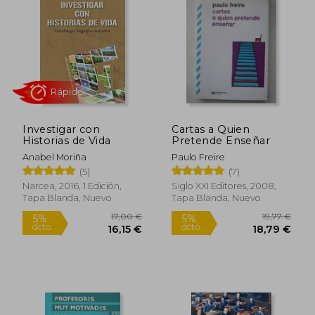
23,97 €
30,25
5%
5%
dcto.
dcto.
22,77 €
28,74
Investigar con
Cartas a Quien
Historias de Vida
Pretende Enseñar
Anabel Moriña
Paulo Freire
(5)
(7)
Narcea, 2016, 1 Edición,
Siglo XXI Editores, 2008,
Tapa Blanda, Nuevo
Tapa Blanda, Nuevo