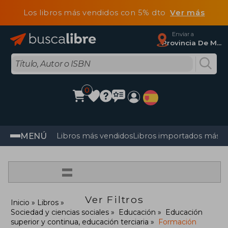
Los libros más vendidos con 5% dto
Ver más
Enviar a
Provincia De Madrid
0
MENÚ
Libros más vendidos
Libros importados más v
=
Ver Filtros
Inicio
Libros
Sociedad y ciencias sociales
Educación
Educación
superior y continua, educación terciaria
Formación