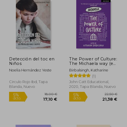
Detección del toc en
The Power of Culture:
Niños
The Michaela way (en
Rápido
Inglés)
Noelia Hernández Yeste
Birbalsingh, Katharine
(1)
Circulo Rojo Ibd, Tapa
John Catt Educational,
Blanda, Nuevo
2020, Tapa Blanda, Nuevo
13,75 €
18,00
5%
5%
dcto.
dcto.
13,06 €
17,10