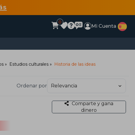
ás
0
Mi Cuenta
os
Estudios culturales
Historia de las ideas
Ordenar por
Comparte y gana
dinero