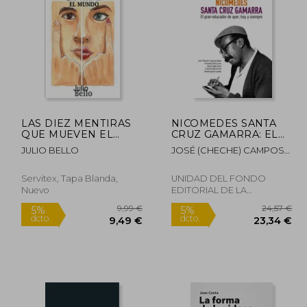
LAS DIEZ MENTIRAS
NICOMEDES SANTA
QUE MUEVEN EL
CRUZ GAMARRA: EL
6,00 €
16,50 €
5%
5%
MUNDO
GRAN EDUCADOR DE
dcto.
dcto.
,20 €
15,68 €
JULIO BELLO
JOSÉ (CHECHE) CAMPOS
AYER, HOY Y SIEMPRE
DÁVILA, FERNANDO
FLORES, DENIS PAGÁN,
Servitex, Tapa Blanda,
UNIDAD DEL FONDO
YULI CHINCHAY, YAMILE
Nuevo
EDITORIAL DE LA
AGUIRRE
UNIVERSIDAD, 2025, Tapa
Blanda, Nuevo