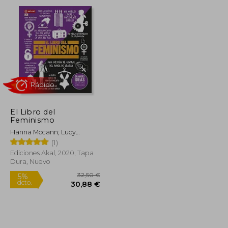
dcto.
19,19 €
14,20 €
El Libro del
Feminismo
Hanna Mccann; Lucy
Mangan
(1)
Rápido
Ediciones Akal, 2020, Tapa
Dura, Nuevo