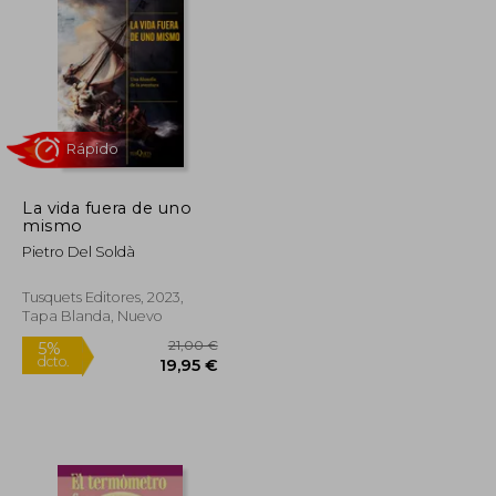
19,55 €
25,00 €
5%
dcto.
18,57 €
23,75 €
La vida fuera de uno
mismo
Pietro Del Soldà
Tusquets Editores, 2023,
Tapa Blanda, Nuevo
Rápido