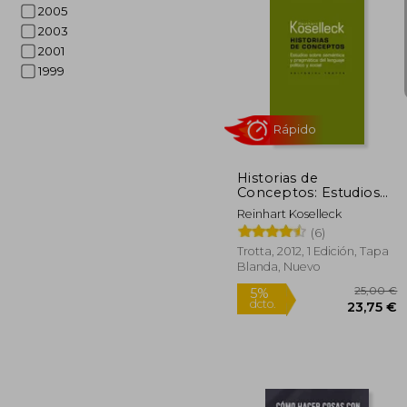
2005
2003
2001
1999
2
5%
dcto.
20
Historias de
Conceptos: Estudios
Sobre Semántica y
Reinhart Koselleck
Pragmática del
(6)
Lenguaje Político y
Social
Trotta, 2012, 1 Edición, Tapa
Blanda, Nuevo
Rápido