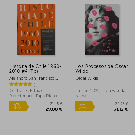
dcto.
dcto.
,71 €
4,70 €
Historia de Chile 1960-
Los Procesos de Oscar
2010 #4 (Tb)
Wilde
Alejandro San Francisco;
Oscar Wilde
Ángel Soto; José Manuel
(1)
Castro; Milton Cortés;
Centro De Estudios
Lumen, 2022, Tapa Blanda,
Myriam Duchens; Gonzalo
Bicentenario, Tapa Blanda,
Nuevo
Larios
Nuevo