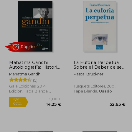
5,00 €
31,45 €
5%
5%
dcto.
dcto.
,25 €
29,88 €
Mahatma Gandhi:
La Euforia Perpetua:
Autobiografía: Historia
Sobre el Deber de ser
de mis Experiencias
Feliz
Mahatma Gandhi
Pascal Bruckner
con la Verdad
(5)
Gaia Ediciones, 2014, 1
Tusquets Editores, 2001,
Edición, Tapa Blanda,
Tapa Blanda,
Usado
Rápido
Nuevo