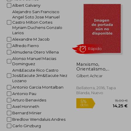
dcto.
22
Albert Galvany
Alejandro San Francisco
Angel Soto Jose Manuel
Castro Milton Cortes
Myriam Duchens Gonzalo
Larios
Alexandre M Jacob
Alfredo Fierro
Almudena Otero Villena
Alonso Manuel Macias
Dominguez
Marxismo,
Orientalismo,
Am&Eacute Rico Castro
Cosmopolitismo
Jos&Eacute Jim&Eacute Nez
Gilbert Achcar
Lozano
Rápido
Antonio Garcia Montalban
Bellaterra, 2016, Tapa
Blanda, Nuevo
Antonio Pau
Arturo Benavides
Axel Honneth
Bernard Minier
Bredlow Wendaluis Andres
Carlo Ginzburg