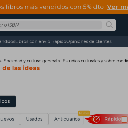
os libros más vendidos con 5% dto
Ver m
endidos
Libros con envío Rápido
Opiniones de clientes
Sociedad y cultura: general
Estudios culturales y sobre medi
a de las ideas
sicos
Nuevo
uevos
Usados
Anticuarios
Rápido