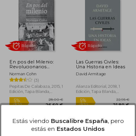
5,00 €
15,00 €
5%
dcto.
,25 €
14,25 €
En pos del Milenio:
Las Guerras Civiles:
Revolucionarios
Una Historia en Ideas
Milenaristas y
Norman Cohn
David Armitage
Anarquistas Misticos
(3)
de la Edad Media
Pepitas De Calabaza, 2015, 1
Alianza Editorial, 2018, 1
Edición, Tapa Blanda,
Edición, Tapa Blanda,
Nuevo
Nuevo
Rápido
Rápido
Estás viendo
Buscalibre España
, pero
estás en
Estados Unidos