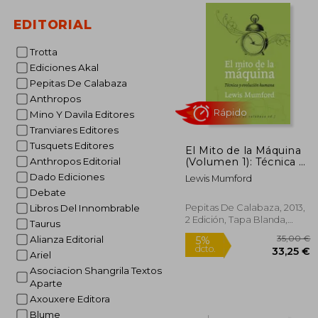
EDITORIAL
1
5%
dcto.
14
Trotta
Ediciones Akal
Pepitas De Calabaza
Anthropos
Mino Y Davila Editores
Tranviares Editores
Tusquets Editores
El Mito de la Máquina
(Volumen 1): Técnica y
Anthropos Editorial
Evolución Humana
Dado Ediciones
Lewis Mumford
Debate
Pepitas De Calabaza, 2013,
Libros Del Innombrable
2 Edición, Tapa Blanda,
Taurus
Rápido
Nuevo
Alianza Editorial
Ariel
Asociacion Shangrila Textos
Aparte
Axouxere Editora
Blume