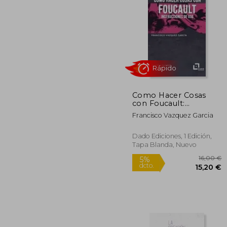
2
5%
dcto.
23
Como Hacer Cosas
con Foucault:
Instrucciones de uso
Francisco Vazquez Garcia
Dado Ediciones, 1 Edición,
Tapa Blanda, Nuevo
Rápido