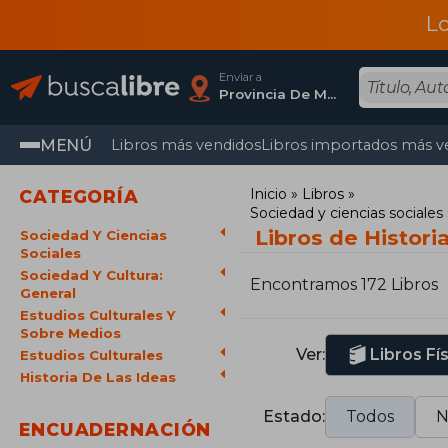
L
Enviar a
Provincia De Madrid
MENÚ
Libros más vendidos
Libros importados más v
Inicio
Libros
CATEGORÍA
Sociedad y ciencias sociales
Libros de Histori
Sociedad Y Ciencias
Sociales
Sociedad Y Cultura:
Encontramos 172 Libros
General
Estudios Culturales Y
Sobre Medios
Ver:
Libros Fí
Estudios Culturales
Historia De Las Ideas
Estado:
Todos
N
ENCUADERNACIÓN