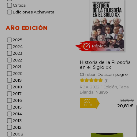
Critica
Ediciones Achawata
3
5%
AÑO EDICIÓN
dcto.
33
2025
2024
2023
2022
Historia de la Filosofia
2021
en el Siglo xx
2020
Christian Delacampagne
2019
(1)
2018
RBA, 2022, 1 Edición, Tapa
Blanda, Nuevo
2017
2016
2015
Rápido
2014
2013
2012
2008