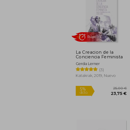
La Creacion de la
Conciencia Feminista
1
5%
dcto.
15
Gerda Lerner
(3)
Katakrak, 2019, Nuevo