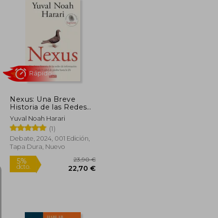
15,50 €
5%
dcto.
52,65 €
14,73 €
Nexus: Una Breve
Historia de las Redes
de Información Desde
Yuval Noah Harari
la Edad de Piedra
(1)
Hasta la ia
Debate, 2024, 001 Edición,
Tapa Dura, Nuevo
Rápido