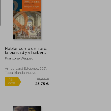
22,95 €
23,90 €
5%
dcto.
21,80 €
22,70 €
Hablar como un libro:
la oralidad y el saber
entre los siglos XVI y
Françoise Waquet
XX
Ampersand Ediciones, 2021,
Tapa Blanda, Nuevo