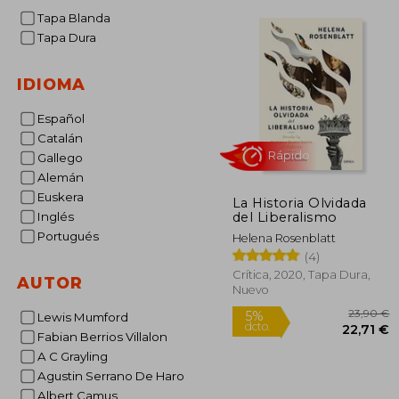
Tapa Blanda
Tapa Dura
IDIOMA
Español
Catalán
Gallego
Alemán
Euskera
La Historia Olvidada
del Liberalismo
Rápido
Inglés
Portugués
Helena Rosenblatt
(4)
Crítica, 2020, Tapa Dura,
AUTOR
Nuevo
Lewis Mumford
Fabian Berrios Villalon
A C Grayling
Agustin Serrano De Haro
2
5%
Albert Camus