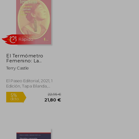
El Termómetro
Femenino: La
13,95 €
21,00 €
5%
Invención de "lo
dcto.
13,25 €
19,95 €
Terry Castle
Inquietante" en la
Cultura Moderna (el
Paseo Memoria)
El Paseo Editorial, 2021, 1
Edición, Tapa Blanda,
Nuevo