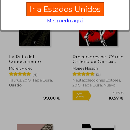
Ir a Estados Unidos
Me quedo aquí
1,90 €
28,00 €
5%
5%
dcto.
dcto.
,81 €
26,60 €
La Ruta del
Precursores del Cómic
Conocimiento
Chileno de Ciencia
Ficción
Moller, Violet
Moises Hasson
(4)
(2)
Taurus, 2019, Tapa Dura,
Nautacolecciones Editores,
Usado
2019, Tapa Dura, Nuevo