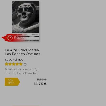
32,75 €
32,50 €
5%
dcto.
31,12 €
30,88 €
La Alta Edad Media:
Las Edades Oscuras
Isaac Asimov
(5)
Alianza Editorial, 2013, 1
Edición, Tapa Blanda,
Rápido
Nuevo