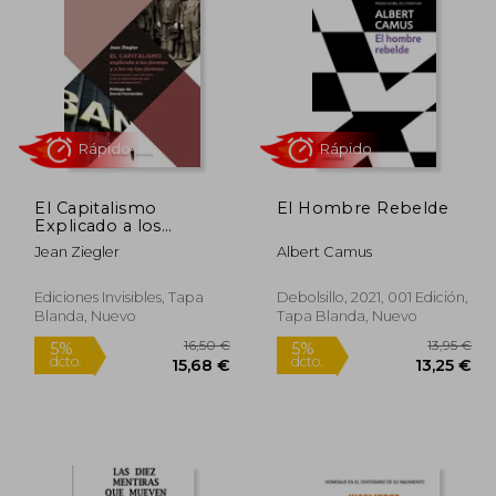
5,00 €
5%
dcto.
,75 €
99,00 €
El Capitalismo
El Hombre Rebelde
Explicado a los
Jóvenes y a los no tan
Jean Ziegler
Albert Camus
Jóvenes: Conversación
con mi Nieta
Ediciones Invisibles, Tapa
Debolsillo, 2021, 001 Edición,
Blanda, Nuevo
Tapa Blanda, Nuevo
Rápido
Rápido