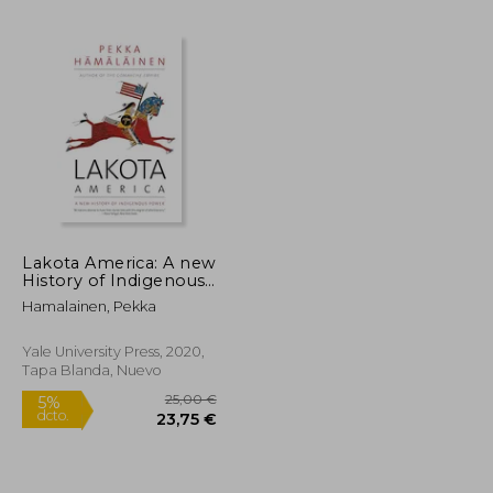
22,36 €
12,02 €
5%
dcto.
21,24 €
11,42 €
Lakota America: A new
History of Indigenous
Power (Spare) (en
Hamalainen, Pekka
Inglés)
Yale University Press, 2020,
Tapa Blanda, Nuevo