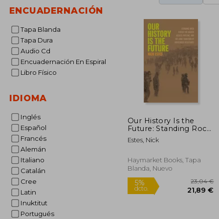
ENCUADERNACIÓN
Tapa Blanda
Tapa Dura
Audio Cd
Encuadernación En Espiral
Libro Físico
IDIOMA
Inglés
Our History Is the
Español
Future: Standing Rock
Versus the Dakota
Francés
Estes, Nick
Access Pipeline, and
Alemán
the Long Tradition of
Indigenous Resistance
Italiano
Haymarket Books, Tapa
(en Inglés)
Blanda, Nuevo
Catalán
Cree
Latin
Inuktitut
Portugués