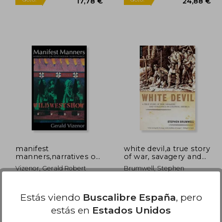
9,50 €
18,72 €
5%
5%
dcto.
dcto.
,53 €
17,78 €
manifest
white devil,a true story
manners,narratives on
of war, savagery and
postindian survivance
vengeneance in
Vizenor, Gerald Robert
Brumwell, Stephen
(en Inglés)
colonial america (en
Inglés)
Bison, Tapa Blanda, Nuevo
Da Capo Press, Tapa
Estás viendo
Buscalibre España
, pero
Blanda, Nuevo
estás en
Estados Unidos