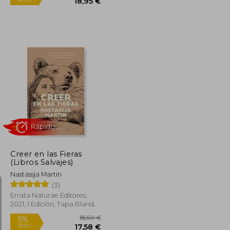
26,19 €
19,95 €
5%
dcto.
24,88 €
18,95 €
Creer en las Fieras
(Libros Salvajes)
Nastassja Martin
(3)
Errata Naturae Editores,
2021, 1 Edición, Tapa Blanda,
Nuevo