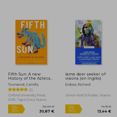
3,12 €
24,99 €
5%
5%
dcto.
dcto.
,96 €
23,74 €
Fifth Sun: A new
lame deer seeker of
History of the Aztecs
visions (en Inglés)
(en Inglés)
Townsend, Camilla
Erdoes, Richard
(1)
Oxford University Press,
Simon And Schuster, Nuevo
2019, Tapa Dura, Nuevo