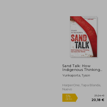
Sand Talk: How
Indigenous Thinking
3
5%
can Save the World
Yunkaporta, Tyson
dcto.
29
(en Inglés)
HarperOne, Tapa Blanda,
Nuevo