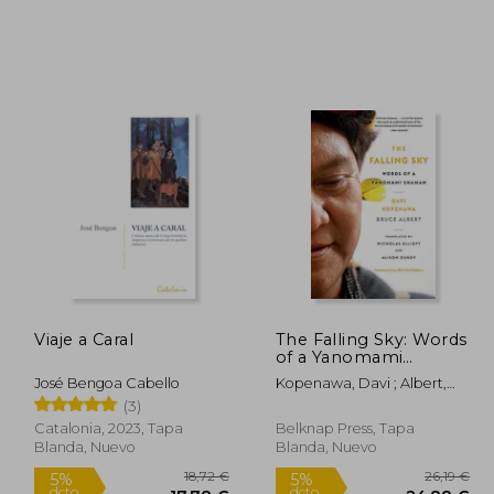
,44 €
10,00 €
5%
5%
dcto.
dcto.
,42 €
9,50 €
Viaje a Caral
The Falling Sky: Words
of a Yanomami
Shaman (en Inglés)
José Bengoa Cabello
Kopenawa, Davi ; Albert,
Bruce ; Elliott, Nicholas
(3)
Catalonia, 2023, Tapa
Belknap Press, Tapa
Blanda, Nuevo
Blanda, Nuevo