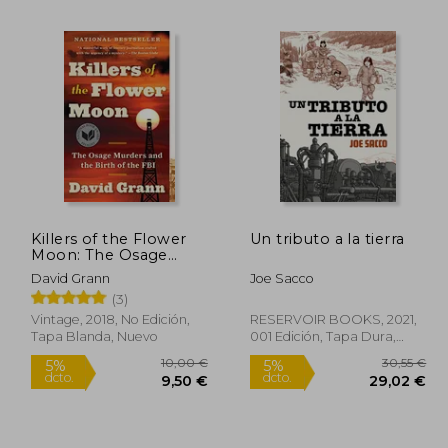
3,04 €
27,73 €
5%
5%
dcto.
dcto.
,89 €
26,34 €
Killers of the Flower
Un tributo a la tierra
Moon: The Osage
Murders and the Birth
David Grann
Joe Sacco
of the fbi (en Inglés)
(3)
Vintage, 2018, No Edición,
RESERVOIR BOOKS, 2021,
Tapa Blanda, Nuevo
001 Edición, Tapa Dura,
Nuevo