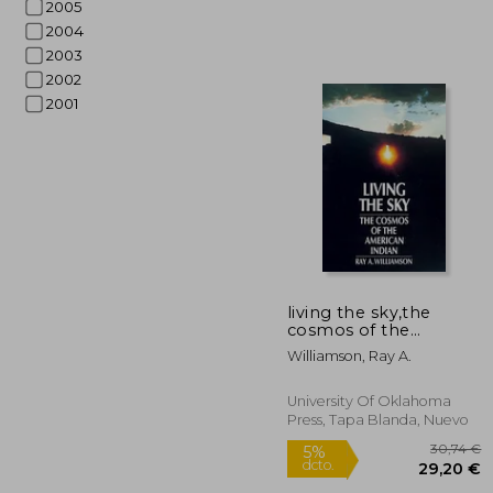
2005
2004
2003
2002
2001
2
5%
dcto.
21
living the sky,the
cosmos of the
american indian (en
Williamson, Ray A.
Inglés)
University Of Oklahoma
Press, Tapa Blanda, Nuevo