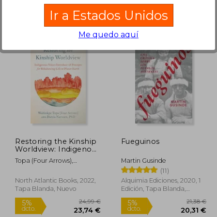
Ir a Estados Unidos
Me quedo aquí
3,74 €
22,77 €
5%
5%
dcto.
dcto.
,55 €
21,63 €
Restoring the Kinship
Fueguinos
Worldview: Indigenous
Voices Introduce 28
Topa (Four Arrows),
Martin Gusinde
Precepts for
Wahinkpe ; Narvaez, Darcia
(11)
Rebalancing Life on
Planet Earth (en
North Atlantic Books, 2022,
Alquimia Ediciones, 2020, 1
Inglés)
Tapa Blanda, Nuevo
Edición, Tapa Blanda,
Nuevo