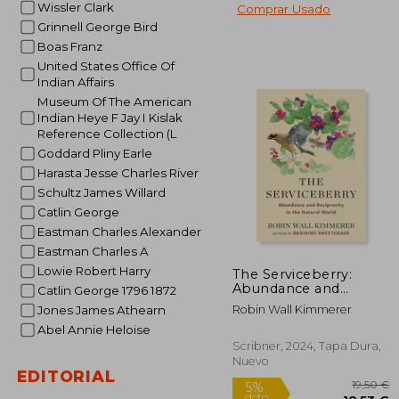
Wissler Clark
Comprar Usado
Grinnell George Bird
Boas Franz
20
5%
dcto.
19
United States Office Of
Indian Affairs
Museum Of The American
Indian Heye F Jay I Kislak
Reference Collection (L
Goddard Pliny Earle
Harasta Jesse Charles River
Schultz James Willard
Catlin George
Eastman Charles Alexander
Eastman Charles A
Lowie Robert Harry
The Serviceberry:
Abundance and
Catlin George 1796 1872
Reciprocity in the
Robin Wall Kimmerer
Jones James Athearn
Natural World (en
Abel Annie Heloise
Inglés)
Scribner, 2024, Tapa Dura,
Nuevo
EDITORIAL