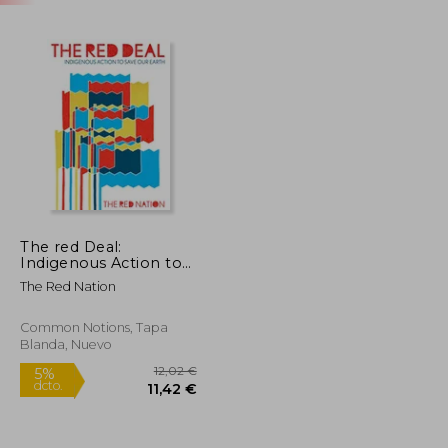
The red Deal:
Indigenous Action to
Save our Earth (en
The Red Nation
Inglés)
Common Notions, Tapa
Blanda, Nuevo