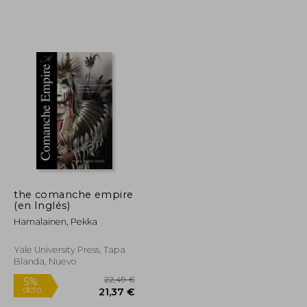
Rápido
21,38 €
20,95 €
5%
dcto.
20,31 €
19,90 €
the comanche empire
(en Inglés)
Hamalainen, Pekka
Yale University Press, Tapa
Blanda, Nuevo