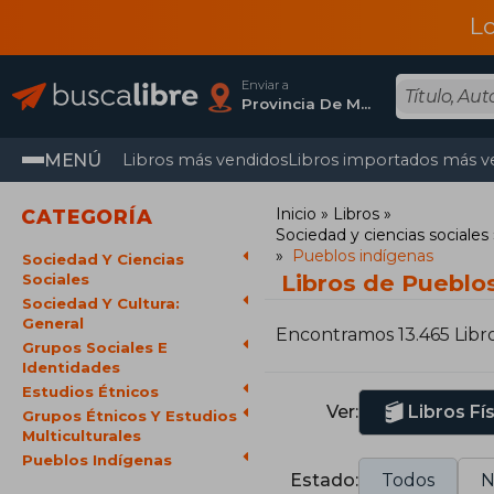
L
Enviar a
Provincia De Madrid
MENÚ
Libros más vendidos
Libros importados más v
Inicio
Libros
CATEGORÍA
Sociedad y ciencias sociales
Pueblos indígenas
Sociedad Y Ciencias
Libros de Pueblo
Sociales
Sociedad Y Cultura:
General
Encontramos 13.465 Libr
Grupos Sociales E
Identidades
Estudios Étnicos
Ver:
Libros Fí
Grupos Étnicos Y Estudios
Multiculturales
Pueblos Indígenas
Estado:
Todos
N