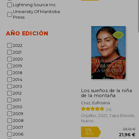
Lightning Source Inc
University Of Manitoba
Press
AÑO EDICIÓN
2022
2021
2020
2019
2
5%
2018
dcto.
22
2014
2013
Los sueños de la niña
2012
de la montaña
2011
Cruz, Eufrosina
2010
(4)
2009
Grijalbo, 2022, Tapa Blanda,
2008
Nuevo
2007
2006