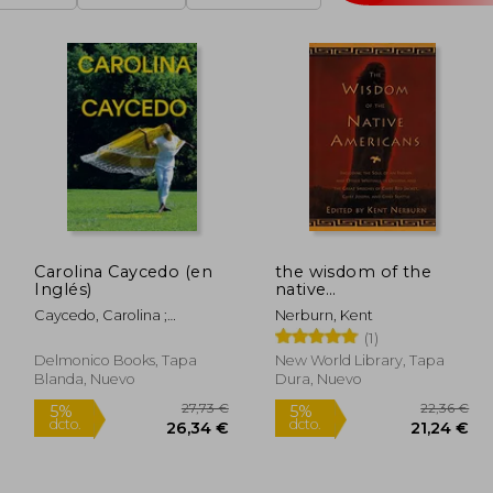
Carolina Caycedo (en
the wisdom of the
Inglés)
native
americans,includes the
Caycedo, Carolina ;
Nerburn, Kent
soul of an indian and
Acevedo-Yates, Carla ;
(1)
other writings by
Hernández-Palmar, David
ohiyesa, and the great
Delmonico Books, Tapa
New World Library, Tapa
speeches of red
Blanda, Nuevo
Dura, Nuevo
jacket, (en Inglés)