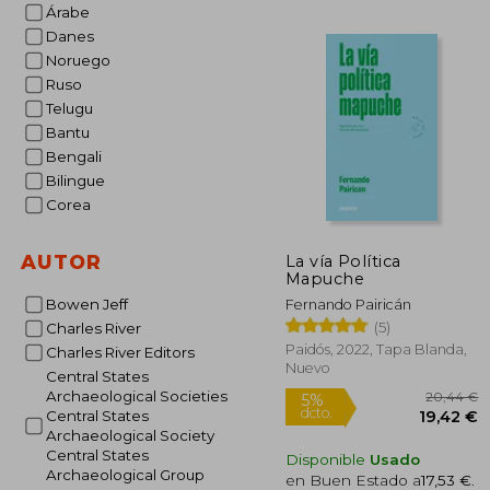
Árabe
2
5%
dcto.
21
Danes
Noruego
Ruso
Telugu
Bantu
Bengali
Bilingue
Corea
AUTOR
La vía Política
Mapuche
Bowen Jeff
Fernando Pairicán
(5)
Charles River
Paidós, 2022, Tapa Blanda,
Charles River Editors
Nuevo
Central States
Archaeological Societies
Central States
Archaeological Society
Central States
Disponible
Usado
Archaeological Group
en Buen Estado a
17,53 €
.