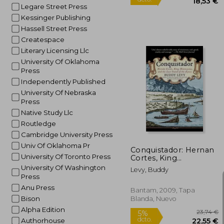
Legare Street Press
Kessinger Publishing
Hassell Street Press
Createspace
Literary Licensing Llc
University Of Oklahoma
Press
Independently Published
1
5%
University Of Nebraska
dcto.
18
Press
Native Study Llc
Routledge
Cambridge University Press
Univ Of Oklahoma Pr
Conquistador: Hernan
University Of Toronto Press
Cortes, King
Montezuma, and the
University Of Washington
Levy, Buddy
Last Stand of the
Press
Aztecs (en Inglés)
Anu Press
Bantam, 2009, Tapa
Bison
Blanda, Nuevo
Alpha Edition
Authorhouse