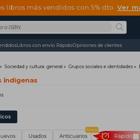
os libros más vendidos con 5% dto
Ver m
endidos
Libros con envío Rápido
Opiniones de clientes
Sociedad y cultura: general
Grupos sociales e identidades
s indígenas
os
sicos
Nuevo
uevos
Usados
Anticuarios
Rápido