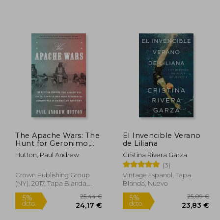
The Apache Wars: The
El Invencible Verano
Hunt for Geronimo,
de Liliana
0,74 €
32,49 €
5%
5%
the Apache Kid, and
Hutton, Paul Andrew
Cristina Rivera Garza
dcto.
dcto.
,20 €
30,87 €
the Captive boy who
(3)
Started the Longest
war in American
Crown Publishing Group
Vintage Espanol, Tapa
History (en Inglés)
(NY), 2017, Tapa Blanda,
Blanda, Nuevo
Nuevo