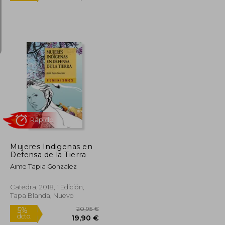
Rápido
22,39 €
18,50 €
5%
dcto.
21,27 €
17,58 €
Mujeres Indigenas en
Defensa de la Tierra
Aime Tapia Gonzalez
Catedra, 2018, 1 Edición,
Tapa Blanda, Nuevo