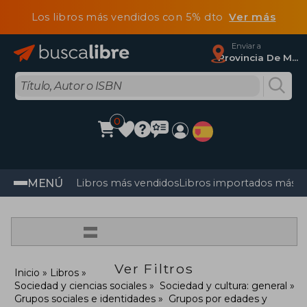
Los libros más vendidos con 5% dto
Ver más
Enviar a
Provincia De Madrid
0
MENÚ
Libros más vendidos
Libros importados más v
=
Ver Filtros
Inicio
Libros
Sociedad y ciencias sociales
Sociedad y cultura: general
Grupos sociales e identidades
Grupos por edades y