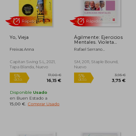
16,49
5%
dcto.
16,94 €
15,67
Yo, Vieja
Ágilmente: Ejercicios
Mentales. Violeta
Claro
Freixas Anna
Rafael Serrano
&Iacute;&Ntilde;Iguez;
Bernardo L&Oacute;Pez
Capitan Swing S.L, 2021,
SM, 2011, Staple Bound,
G&Oacute;Mez
Tapa Blanda, Nuevo
Nuevo
Disponible
Usado
en Buen Estado a
15,00 €
.
Comprar Usado
Rápido
Rápido