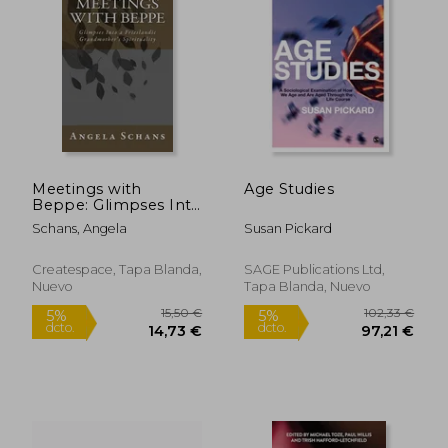
Meetings with
Age Studies
Beppe: Glimpses Into
275,15 €
23,47
5%
5%
a Frieslandic
Schans, Angela
Susan Pickard
dcto.
dcto.
261,39 €
22,30
Grandmother's
Spirituality (en Inglés)
Createspace, Tapa Blanda,
SAGE Publications Ltd,
Nuevo
Tapa Blanda, Nuevo