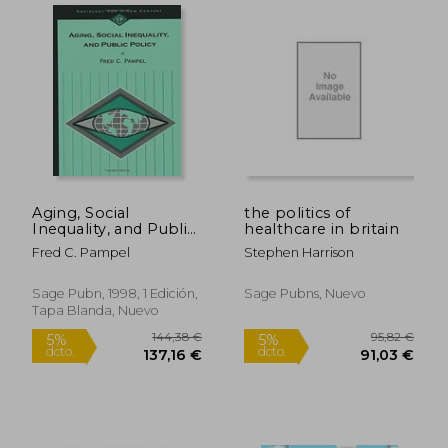
15,52 €
20,30
5%
5%
dcto.
dcto.
14,74 €
19,28
Aging, Social
the politics of
Inequality, and Public
healthcare in britain
Policy (Sociology for
Fred C. Pampel
Stephen Harrison
a new Century Series)
(en Inglés)
Sage Pubn, 1998, 1 Edición,
Sage Pubns, Nuevo
Tapa Blanda, Nuevo