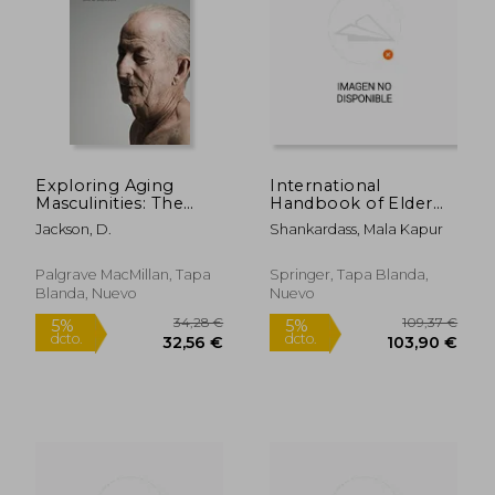
Exploring Aging
International
Masculinities: The
Handbook of Elder
Body, Sexuality and
Abuse and
Jackson, D.
Shankardass, Mala Kapur
Social Lives (en
Mistreatment (en
Inglés)
Inglés)
Palgrave MacMillan, Tapa
Springer, Tapa Blanda,
Blanda, Nuevo
Nuevo
59,00 €
191,79
5%
5%
dcto.
dcto.
56,05 €
182,20