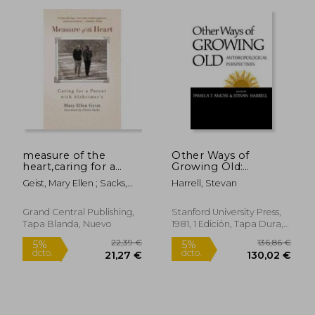
measure of the
Other Ways of
heart,caring for a
Growing Old:
parent with
Anthropological
Geist, Mary Ellen ; Sacks,
Harrell, Stevan
alzheimer´s (en
Perspectives (en
Oliver W.
Inglés)
Inglés)
Grand Central Publishing,
Stanford University Press,
Tapa Blanda, Nuevo
1981, 1 Edición, Tapa Dura,
Nuevo