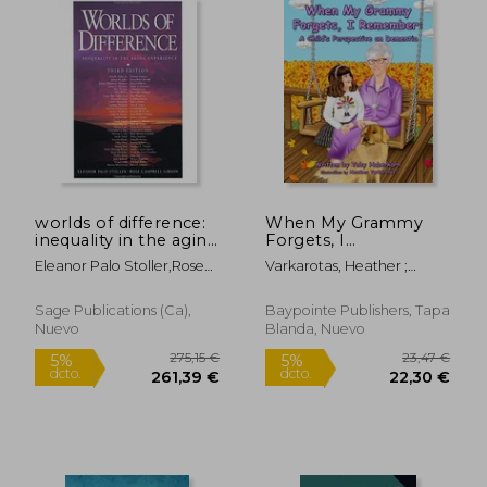
22,39 €
136,86
5%
5%
dcto.
dcto.
21,27 €
130,02
worlds of difference:
When My Grammy
inequality in the aging
Forgets, I
experience (en
Remember: A Child's
Eleanor Palo Stoller,rose
Varkarotas, Heather ;
Inglés)
Perspective on
Campbell Gibson
Haberkorn, Toby
Dementia (en Inglés)
Sage Publications (ca),
Baypointe Publishers, Tapa
Nuevo
Blanda, Nuevo