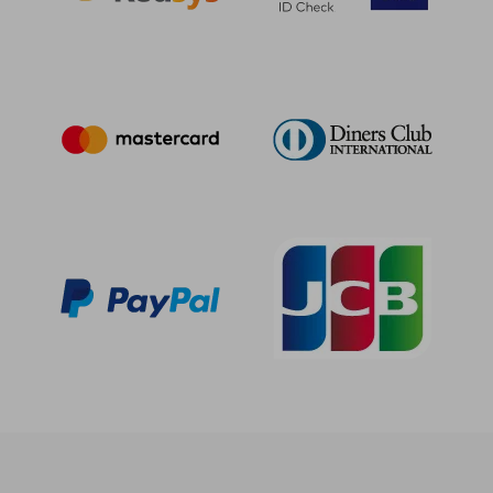
22,39 €
33,82
5%
5%
dcto.
dcto.
21,27 €
32,13