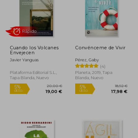
Cuando los Volcanes
Convénceme de Vivir
Envejecen
Javier Yanguas
Pérez, Gaby
Rápido
(4)
Plataforma Editorial S.L.,
Planeta, 2019, Tapa
Tapa Blanda, Nuevo
Blanda, Nuevo
20,00 €
18,92
5%
5%
dcto.
dcto.
19,00 €
17,98