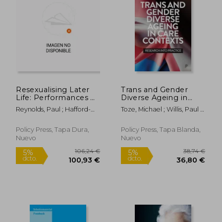
Resexualising Later
Trans and Gender
Life: Performances of
Diverse Ageing in
Older Sexual and
Care Contexts:
Reynolds, Paul ; Hafford-
Toze, Michael ; Willis, Paul ;
Intimate Citizenship
Research Into
Letchfield, Trish ; Simpson,
Hafford-Letchfield, Trish
(en Inglés)
Practice (en Inglés)
Paul
14,62 €
67,35
5%
5%
Policy Press, Tapa Dura,
Policy Press, Tapa Blanda,
dcto.
dcto.
13,89 €
63,98
Nuevo
Nuevo