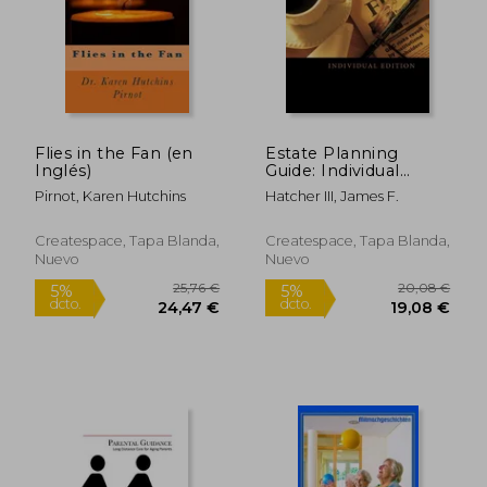
Flies in the Fan (en
Estate Planning
Inglés)
Guide: Individual
Edition (en Inglés)
Pirnot, Karen Hutchins
Hatcher III, James F.
Createspace, Tapa Blanda,
Createspace, Tapa Blanda,
Nuevo
Nuevo