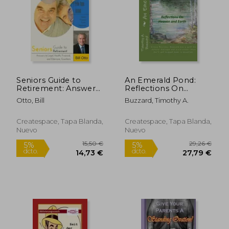
Seniors Guide to
An Emerald Pond:
Retirement: Answers
Reflections On
to Legal, Health,
Heaven And Earth (en
Otto, Bill
Buzzard, Timothy A.
Financial and
Inglés)
Eldercare Questions
(en Inglés)
Createspace, Tapa Blanda,
Createspace, Tapa Blanda,
Nuevo
Nuevo
16,60 €
16,89
5%
5%
dcto.
dcto.
15,77 €
16,05