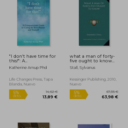
144,38 €
95,82
5%
5%
dcto.
dcto.
137,16 €
91,03
"I don't have time for
what a man of forty-
this!": A
five ought to know
Compassionate Guide
(en Inglés)
Katherine Arnup Phd
Stall, Sylvanus
to Caring for Your
Parents and Yourself
(en Inglés)
Life Changes Press, Tapa
Kessinger Publishing, 2010,
Blanda, Nuevo
Nuevo