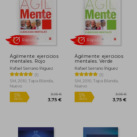
Rápido
Rápido
Ágilmente: ejercicios
Ágilmente: ejercicios
mentales. Rojo
mentales. Verde
Rafael Serrano Íñiguez
Rafael Serrano Íñiguez
(1)
(1)
3,95 €
3,95
5%
5%
SM, 2010, Tapa Blanda,
SM, 2010, Tapa Blanda,
dcto.
dcto.
3,75 €
3,75
Nuevo
Nuevo