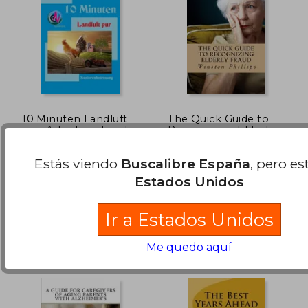
10 Minuten Landluft
The Quick Guide to
pur: Arbeitsmaterial
Recognizing Elderly
zur
Fraud: Elderly
Denis Geier
Phillips, Winston
Seniorenbetreuung
Financial Abuse
Estás viendo
Buscalibre España
, pero es
Prevention Made
Easy (en Inglés)
Createspace, Tapa Blanda,
Createspace, Tapa Blanda,
Estados Unidos
Nuevo
Nuevo
15,50 €
102,33
5%
5%
Ir a Estados Unidos
dcto.
dcto.
14,73 €
97,21
Me quedo aquí