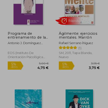
38,03 €
3,95
5%
5%
dcto.
dcto.
36,12 €
3,75
Programa de
Ágilmente: ejercicios
entrenamiento de las
mentales. Marrón
habilidades
Antonio J. Domínguez
Rafael Serrano Íñiguez
cognitivas.
Peláez
(1)
INTELIGENCIA
EMOCIONAL (EOS
EOS (Instituto De
SM, 2011, Tapa Blanda,
PSICOLOGIA)
Orientación Psicológica
Nuevo
Asociados), Tapa Blanda,
Nuevo
Rápido