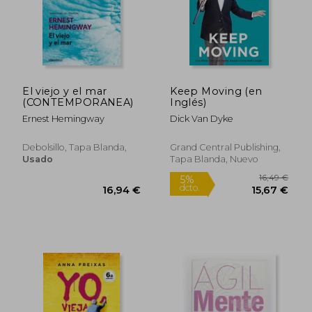
5,00 €
3,95
5%
5%
dcto.
dcto.
4,75 €
3,75
El viejo y el mar
Keep Moving (en
(CONTEMPORANEA)
Inglés)
Ernest Hemingway
Dick Van Dyke
Debolsillo, Tapa Blanda,
Grand Central Publishing,
Usado
Tapa Blanda, Nuevo