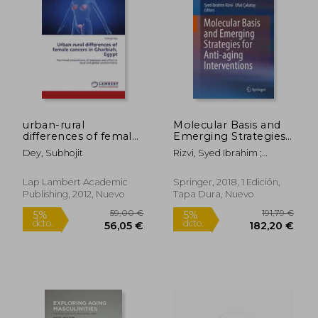
Rápido
Rápido
urban-rural
Molecular Basis and
differences of female
Emerging Strategies
cancers in gharbiah,
for Anti-Aging
Dey, Subhojit
Rizvi, Syed Ibrahim ;
egypt (en Inglés)
Interventions (en
Çakatay, Ufuk
Inglés)
Lap Lambert Academic
Springer, 2018, 1 Edición,
Publishing, 2012, Nuevo
Tapa Dura, Nuevo
3,95 €
3,95
5%
5%
dcto.
dcto.
3,75 €
3,75