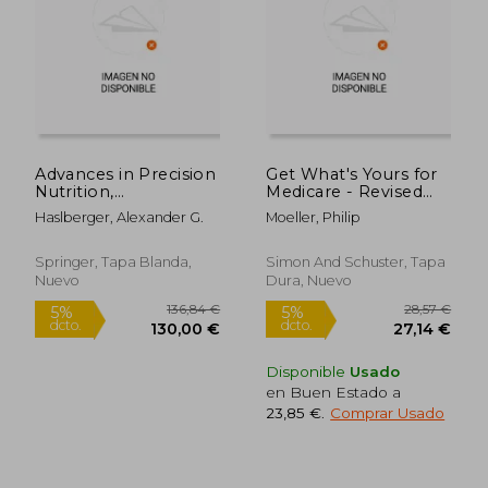
Advances in Precision
Get What's Yours for
Nutrition,
Medicare - Revised
Personalization and
and Updated:
Haslberger, Alexander G.
Moeller, Philip
Healthy Aging (en
Maximize Your
Inglés)
Coverage, Minimize
Your Costs (en Inglés)
Springer, Tapa Blanda,
Simon And Schuster, Tapa
Nuevo
Dura, Nuevo
Disponible
Usado
en Buen Estado a
34,28 €
109,37
5%
5%
23,85 €
.
Comprar Usado
dcto.
dcto.
32,56 €
103,90