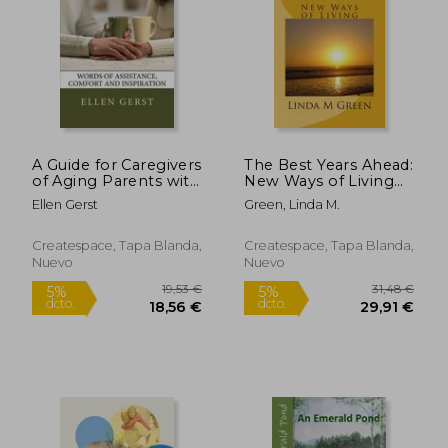
A Guide for Caregivers
The Best Years Ahead:
of Aging Parents with
New Ways of Living
Alzheimer's: Words of
(en Inglés)
Ellen Gerst
Green, Linda M.
Assistance, Comfort
and Inspiration
Createspace, Tapa Blanda,
Createspace, Tapa Blanda,
Nuevo
Nuevo
106,24 €
38,74
5%
5%
dcto.
dcto.
100,93 €
36,80