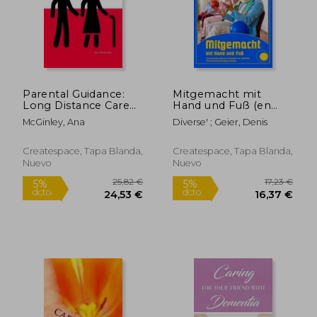
15,50 €
29,26
5%
5%
dcto.
dcto.
14,73 €
27,79
Parental Guidance:
Mitgemacht mit
Long Distance Care
Hand und Fuß (en
for Aging Parents (en
Alemán)
McGinley, Ana
Diverse' ; Geier, Denis
Inglés)
Createspace, Tapa Blanda,
Createspace, Tapa Blanda,
Nuevo
Nuevo