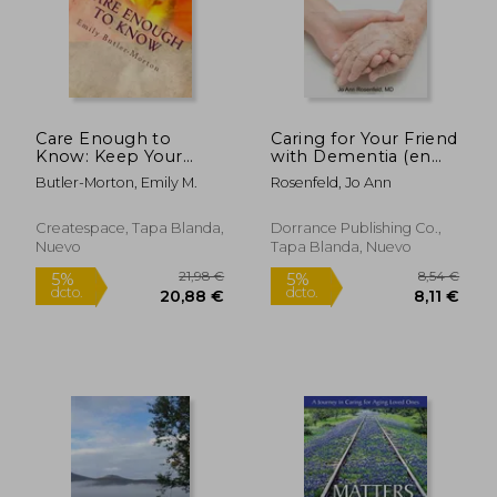
15,23 €
24,66
5%
5%
dcto.
dcto.
14,47 €
23,43
Care Enough to
Caring for Your Friend
Know: Keep Your
with Dementia (en
Parents Safe (en
Inglés)
Butler-Morton, Emily M.
Rosenfeld, Jo Ann
Inglés)
Createspace, Tapa Blanda,
Dorrance Publishing Co.,
Nuevo
Tapa Blanda, Nuevo