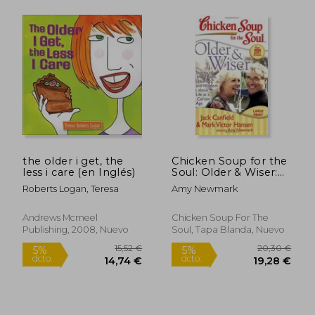
the older i get, the
Chicken Soup for the
less i care (en Inglés)
Soul: Older & Wiser:
Stories of Inspiration,
Roberts Logan, Teresa
Amy Newmark
Humor, and Wisdom
about Life at a Certain
Age (en Inglés)
Andrews Mcmeel
Chicken Soup For The
Publishing, 2008, Nuevo
Soul, Tapa Blanda, Nuevo
136,84 €
28,57
5%
5%
dcto.
dcto.
130,00 €
27,14