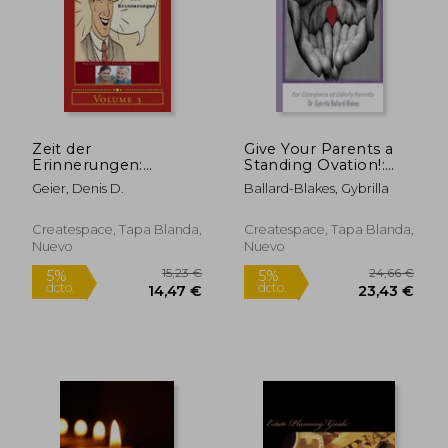
Zeit der
Give Your Parents a
Erinnerungen:
Standing Ovation!:
Begleitheft zur
For Caregivers of
Geier, Denis D.
Ballard-Blakes, Gybrilla
Seniorenbetreuung
Elderly Parents (en
(en Alemán)
Inglés)
Createspace, Tapa Blanda,
Createspace, Tapa Blanda,
Nuevo
Nuevo
19,53 €
31,48
5%
5%
dcto.
dcto.
18,56 €
29,91