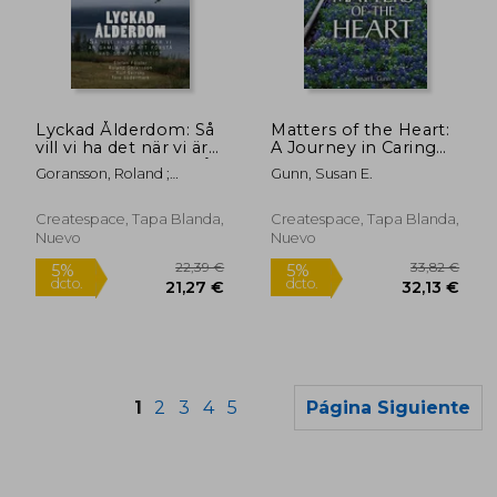
25,76 €
20,08
5%
5%
dcto.
dcto.
24,47 €
19,08
Lyckad Ålderdom: Så
Matters of the Heart:
vill vi ha det när vi är
A Journey in Caring
gamla nog att förstå
for Aging Loved Ones
Goransson, Roland ;
Gunn, Susan E.
vad som är viktigt (en
(en Inglés)
Sodermark, Tore ; Svirsky,
Sueco)
Rolf
Createspace, Tapa Blanda,
Createspace, Tapa Blanda,
Nuevo
Nuevo
1
2
3
4
5
Página Siguiente