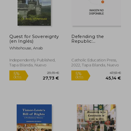
54,42 €
293,94
5%
5%
dcto.
dcto.
51,70 €
279,24
Quest for Sovereignty
Defending the
(en Inglés)
Republic:
Constitutional
Whitehouse, Anab
Morality in a Time of
Crisis: Essays in Honor
of George w. Carey
Independently Published,
Catholic Education Press,
(en Inglés)
Tapa Blanda, Nuevo
2022, Tapa Blanda, Nuevo