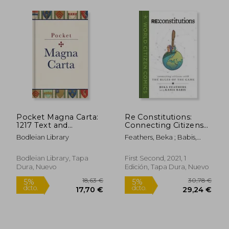
12,49 €
124,84
5%
5%
dcto.
dcto.
11,87 €
118,60
Pocket Magna Carta:
Re Constitutions:
1217 Text and
Connecting Citizens
Translation (en
With the Rules of the
Bodleian Library
Feathers, Beka ; Babis,
Inglés)
Game (World Citizen
Kasia
Comics) (en Inglés)
Bodleian Library, Tapa
First Second, 2021, 1
Dura, Nuevo
Edición, Tapa Dura, Nuevo