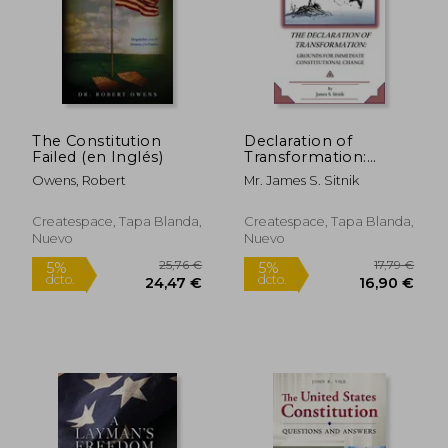
The Constitution
Declaration of
Failed (en Inglés)
Transformation:
Grounds for
Owens, Robert
Mr. James S. Sitnik
Immediate
Constitutional
Change
Createspace, Tapa Blanda,
Createspace, Tapa Blanda,
Nuevo
Nuevo