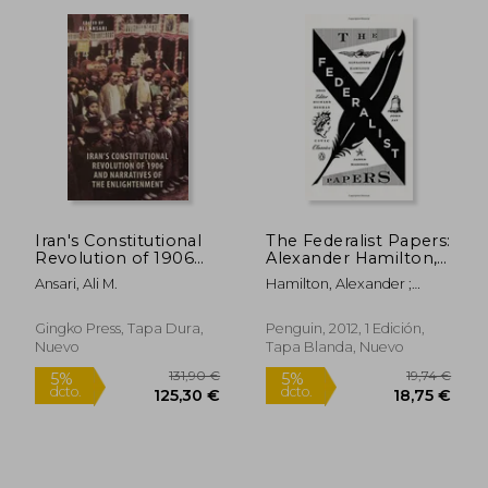
210,35 €
21,70
5%
5%
dcto.
dcto.
199,83 €
20,62
Iran's Constitutional
The Federalist Papers:
Revolution of 1906
Alexander Hamilton,
and Narratives of the
James Madison, and
Ansari, Ali M.
Hamilton, Alexander ;
Enlightenment (en
John jay (Penguin
Madison, James ; Jay, John
Inglés)
Civic Classics) (en
Inglés)
Gingko Press, Tapa Dura,
Penguin, 2012, 1 Edición,
Nuevo
Tapa Blanda, Nuevo