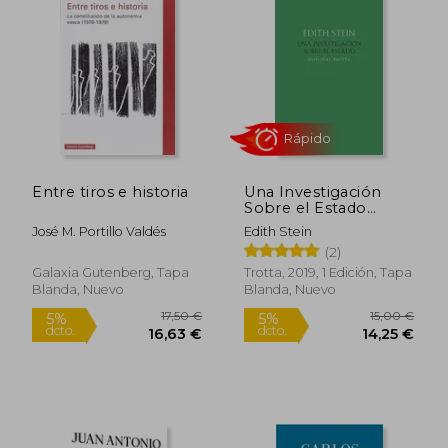
Entre tiros e historia
Una Investigación
Sobre el Estado
11,44 €
16,24
5%
5%
[Próxima Aparición]
dcto.
dcto.
10,87 €
15,43
José M. Portillo Valdés
Edith Stein
(2)
Galaxia Gutenberg, Tapa
Trotta, 2019, 1 Edición, Tapa
Blanda, Nuevo
Blanda, Nuevo