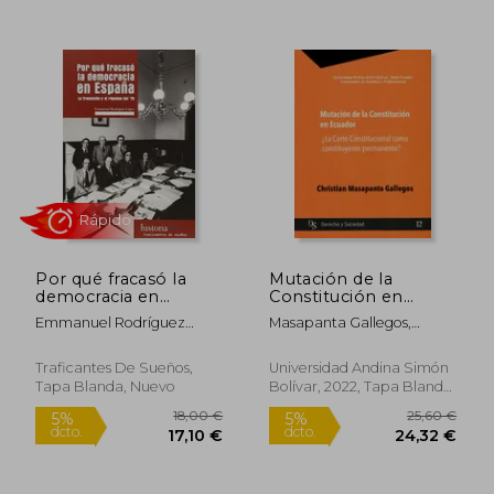
Por qué fracasó la
Mutación de la
democracia en
Constitución en
España: La Transición
Ecuador ¿La Corte
40,04 €
17,72
Emmanuel Rodríguez
Masapanta Gallegos,
5%
5%
y el régimen del 78
Constitucional como
dcto.
dcto.
López
Christian
38,04 €
16,83
(Historia)
constituyente
permanente?
Traficantes De Sueños,
Universidad Andina Simón
Tapa Blanda, Nuevo
Bolívar, 2022, Tapa Blanda,
Nuevo