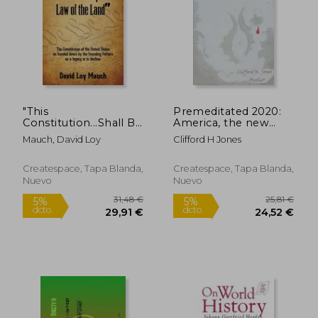
"This
Premeditated 2020:
Constitution...Shall Be
America, the new
the Supreme Law of
beginning. (The
Mauch, David Loy
Clifford H Jones
the Land": The
supreme 13) (Volume
Constitution of the
1)
United States as
Createspace, Tapa Blanda,
Createspace, Tapa Blanda,
handed down by the
Nuevo
Nuevo
Founding Fathers as a
legacy i (en Inglés)
50,10 €
51,33
5%
5%
dcto.
dcto.
47,60 €
48,76