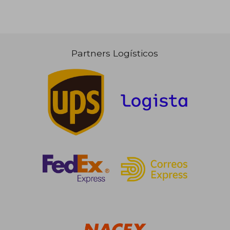
Partners Logísticos
58,46 €
114,98
5%
5%
dcto.
dcto.
55,54 €
109,23