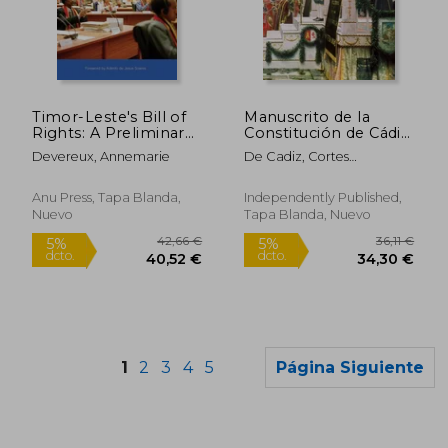
25,76 €
17,79
5%
5%
dcto.
dcto.
24,47 €
16,90
Timor-Leste's Bill of
Manuscrito de la
Rights: A Preliminary
Constitución de Cádiz
History (en Inglés)
de 1812:
Devereux, Annemarie
De Cadiz, Cortes
(Reproducción de la
Generales
Pepa)
Anu Press, Tapa Blanda,
Independently Published,
Nuevo
Tapa Blanda, Nuevo
1
2
3
4
5
Página Siguiente