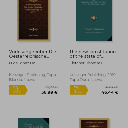
Vorlesungenuber Die
the new constitution
Oesterreichische
of the state of
Staatsverfassung V1
missouri (1865) (en
Luca, Ignaz De
Fletcher, Thomas C.
(1792) (en Alemán)
Inglés)
22,39 €
274,20
5%
5%
Kessinger Publishing, Tapa
Kessinger Publishing, 2010,
dcto.
dcto.
21,27 €
260,49
Blanda, Nuevo
Tapa Dura, Nuevo