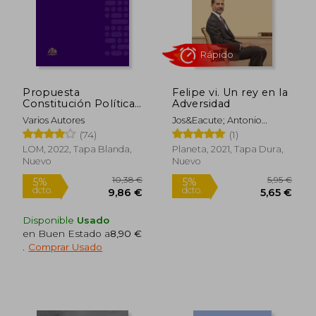
18,54 €
16,7
5%
5%
dcto.
dcto.
17,61 €
15,87
Propuesta
Felipe vi. Un rey en la
Constitución Política
Adversidad
de la República de
Varios Autores
Jos&Eacute; Antonio
Chile 2022
Zarzalejos
(74)
(1)
LOM, 2022, Tapa Blanda,
Planeta, 2021, Tapa Dura,
Nuevo
Nuevo
Disponible
Usado
en Buen Estado a
8,90 €
Rápido
.
Comprar Usado