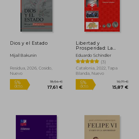
28,00 €
26,99
5%
5%
dcto.
dcto.
26,60 €
25,65
Dios y el Estado
Libertad y
Prosperidad: La
Receta Mágica de
Mijaíl Bakunin
Eduardo Schindler
Suiza
(3)
Residua, 2026, Cosido,
Catalonia, 2022, Tapa
Nuevo
Blanda, Nuevo