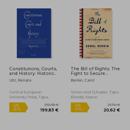
Constitutions, Courts,
The Bill of Rights: The
and History: Historical
Fight to Secure
Narratives in
America's Liberties
Uitz, Renata
Berkin, Carol
Constitutional
(en Inglés)
Adjudication (en
Inglés)
Central European
Simon And Schuster, Tapa
University Press, Tapa
Blanda, Nuevo
Dura, Nuevo