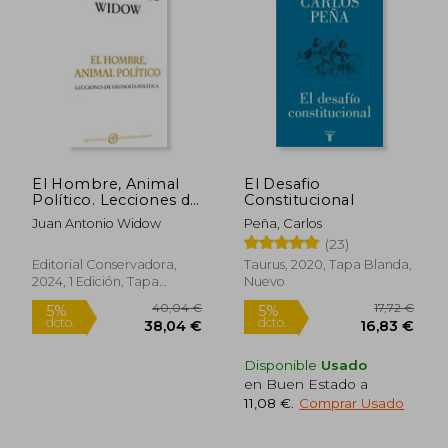
Rápido
El Hombre, Animal
El Desafio
Político. Lecciones de
Constitucional
filosofía política
Juan Antonio Widow
Peña, Carlos
(23)
17,50 €
15,00
5%
5%
Editorial Conservadora,
Taurus, 2020, Tapa Blanda,
dcto.
dcto.
16,63 €
14,25
2024, 1 Edición, Tapa
Nuevo
Blanda, Nuevo
Disponible
Usado
en Buen Estado a
11,08 €
.
Comprar Usado