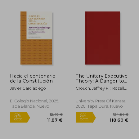
Rápido
Hacia el centenario
The Unitary Executive
de la Constitución
Theory: A Danger to
Constitutional
Javier Garciadiego
Crouch, Jeffrey P. ; Rozell,
Government (en
Mark J. ; Sollenberger,
Inglés)
Mitchel A.
El Colegio Nacional, 2025,
University Press Of Kansas,
Tapa Blanda, Nuevo
2020, Tapa Dura, Nuevo
18,00 €
25,60
5%
5%
dcto.
dcto.
17,10 €
24,32