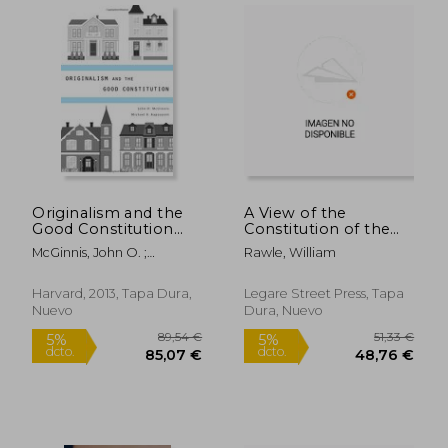
18,63 €
30,78
5%
5%
dcto.
dcto.
17,70 €
29,24
Originalism and the
A View of the
Good Constitution
Constitution of the
(en Inglés)
United States of
McGinnis, John O. ;
Rawle, William
America (en Inglés)
Rappaport, Michael B.
Harvard, 2013, Tapa Dura,
Legare Street Press, Tapa
Nuevo
Dura, Nuevo