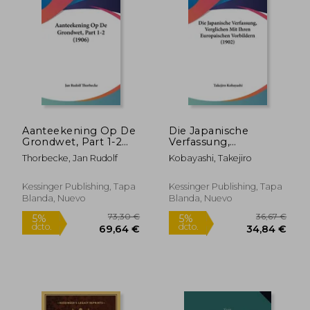
Aanteekening Op De
Die Japanische
Grondwet, Part 1-2
Verfassung,
47,66 €
51,33
5%
5%
(1906)
Verglichen Mit Ihren
Thorbecke, Jan Rudolf
Kobayashi, Takejiro
dcto.
dcto.
45,28 €
48,76
Europaischen
Vorbildern (1902) (en
Alemán)
Kessinger Publishing, Tapa
Kessinger Publishing, Tapa
Blanda, Nuevo
Blanda, Nuevo