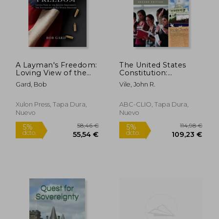
31,48 €
25,81
5%
5%
dcto.
dcto.
29,91 €
24,52
A Layman's Freedom:
The United States
Loving View of the
Constitution:
Second Amendment,
Questions and
Gard, Bob
Vile, John R.
the Foundation of all
Answers (en Inglés)
Other Freedoms (en
Inglés)
Xulon Press, Tapa Dura,
ABC-CLIO, Tapa Dura,
Nuevo
Nuevo