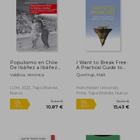
10,38 €
5,95
5%
5%
dcto.
dcto.
9,86 €
5,65
Populismo en Chile.
I Want to Break Free:
De Ibáñez a Ibáñez.
A Practical Guide to
Populismo y Políticas
Making a New
Valdivia, Veronica
Qvortrup, Matt
Culturales - Tomo iii
Country (en Inglés)
LOM, 2023, Tapa Blanda,
Manchester University
Nuevo
Press, Tapa Blanda, Nuevo