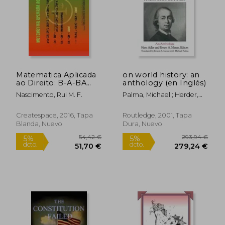
Matematica Aplicada
on world history: an
ao Direito: B-A-BA
anthology (en Inglés)
teorico e casos
Nascimento, Rui M. F.
Palma, Michael ; Herder,
praticos (en
Johann Gottfried ; Adler,
Portugués)
Hans
Createspace, 2016, Tapa
Routledge, 2001, Tapa
Blanda, Nuevo
Dura, Nuevo
63,53 €
89,84
5%
5%
dcto.
dcto.
60,35 €
85,34