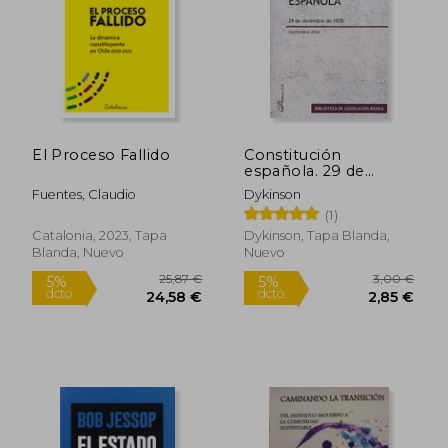
El Proceso Fallido
Constitución
española. 29 de
diciembre de 1978.
Fuentes, Claudio
Dykinson
42614
(1)
Catalonia, 2023, Tapa
Dykinson, Tapa Blanda,
Blanda, Nuevo
Nuevo
25,87 €
3,00
5%
5%
dcto.
dcto.
24,58 €
2,85