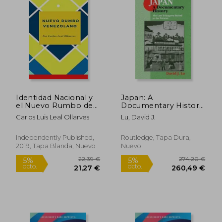
89,54 €
51,33
5%
5%
dcto.
dcto.
85,07 €
48,76
Identidad Nacional y
Japan: A
el Nuevo Rumbo de
Documentary History:
la Nación Venezolana
Vol 2: The Late
Carlos Luis Leal Ollarves
Lu, David J.
Tokugawa Period to
the Present: A
Documentary History
Independently Published,
Routledge, Tapa Dura,
(en Inglés)
2019, Tapa Blanda, Nuevo
Nuevo