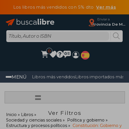
Los libros más vendidos con 5% dto
Ver más
Enviar a
Provincia De Madrid
0
MENÚ
Libros más vendidos
Libros importados más v
=
Ver Filtros
Inicio
Libros
Sociedad y ciencias sociales
Política y gobierno
Estructura y procesos políticos
Constitución: Gobierno y