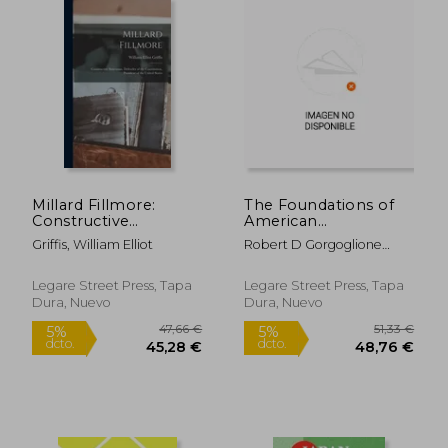
131,90 €
19,74
5%
5%
dcto.
dcto.
125,30 €
18,75
Millard Fillmore:
The Foundations of
Constructive
American
Statesman, Defender
Constitutional
Griffis, William Elliot
Robert D Gorgoglione
of the Constitution,
Government (en
(Compiled)
President of the
Inglés)
United States (en
Legare Street Press, Tapa
Legare Street Press, Tapa
Inglés)
Dura, Nuevo
Dura, Nuevo