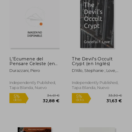
12,00 €
35,18
5%
5%
dcto.
dcto.
11,40 €
33,42
L'Ecumene del
The Devil's Occult
Pensare Celeste (en
Crypt (en Inglés)
Italiano)
Durazzani, Piero
D'Allo, Stephanie ; Love,
Grateful F.
Independently Published,
Independently Published,
Tapa Blanda, Nuevo
Tapa Blanda, Nuevo