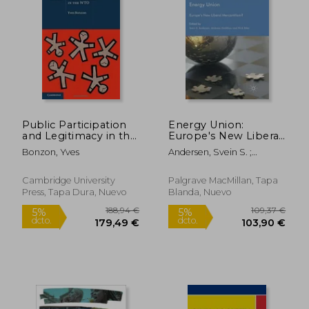
22,00 €
17,00
5%
5%
Public Participation
Energy Union:
dcto.
dcto.
20,90 €
16,15
and Legitimacy in the
Europe's New Liberal
wto (Cambridge
Mercantilism? (en
Bonzon, Yves
Andersen, Svein S. ;
International Trade
Inglés)
Goldthau, Andreas ; Sitter,
and Economic Law,
Nick
Series Number 16)
Cambridge University
Palgrave MacMillan, Tapa
(en Inglés)
Press, Tapa Dura, Nuevo
Blanda, Nuevo