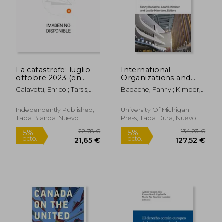
La catastrofe: luglio-
International
ottobre 2023 (en
Organizations and
Italiano)
Research Methods:
Galavotti, Enrico ; Tarsis,
Badache, Fanny ; Kimber,
An Introduction (en
Mikos
Leah R. ; Maertens, Lucile
Inglés)
Independently Published,
University Of Michigan
Tapa Blanda, Nuevo
Press, Tapa Dura, Nuevo