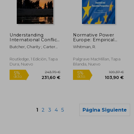
22,78 €
134,23
5%
5%
dcto.
dcto.
21,65 €
127,52
Understanding
Normative Power
International Conflict
Europe: Empirical
Management (en
and Theoretical
Butcher, Charity ; Carter
Whitman, R.
Inglés)
Perspectives (en
Hallward, Maia
Inglés)
Routledge, 1 Edición, Tapa
Palgrave MacMillan, Tapa
Dura, Nuevo
Blanda, Nuevo
1
2
3
4
5
Página Siguiente