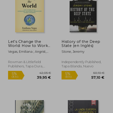
Let's Change the
History of the Deep
World: How to Work
State (en Inglés)
Within International
Vegas, Emiliana ; Angrist,
Stone, Jeremy
Development
Noam
Organizations to
Make a Difference (en
Rowman & Littlefield
Independently Published,
Inglés)
Publishers, Tapa Dura,
Tapa Blanda, Nuevo
Nuevo
188,94 €
109,37
5%
5%
dcto.
dcto.
179,49 €
103,90