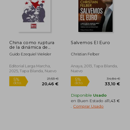
China como ruptura
Salvemos El Euro
de la dinámica de
desarrollo del Este
Guido Ezequiel Weksler
Christian Felber
Asiático en la Nueva
División Internacional
del Trabajo
Editorial Larga Marcha,
Anaya, 2013, Tapa Blanda,
2025, Tapa Blanda, Nuevo
Nuevo
Disponible
Usado
en Buen Estado a
11,43 €
.
Comprar Usado