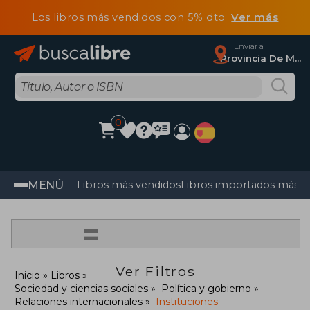
Los libros más vendidos con 5% dto
Ver más
Enviar a
Provincia De Madrid
0
MENÚ
Libros más vendidos
Libros importados más v
=
Ver Filtros
Inicio
Libros
Sociedad y ciencias sociales
Política y gobierno
Relaciones internacionales
Instituciones