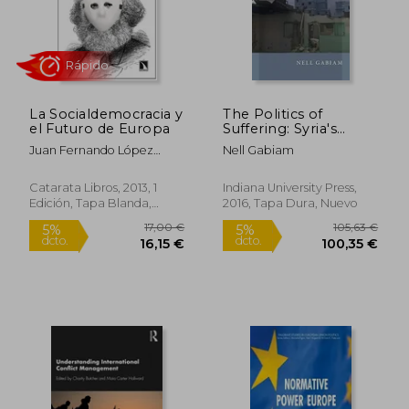
91,93 €
73,72
5%
5%
dcto.
dcto.
87,33 €
70,03
La Socialdemocracia y
The Politics of
el Futuro de Europa
Suffering: Syria's
Palestinian Refugee
Juan Fernando López
Nell Gabiam
Camps (Public
Aguilar
Cultures of the Middle
East and North Africa)
Catarata Libros, 2013, 1
Indiana University Press,
(en Inglés)
Edición, Tapa Blanda,
2016, Tapa Dura, Nuevo
Nuevo