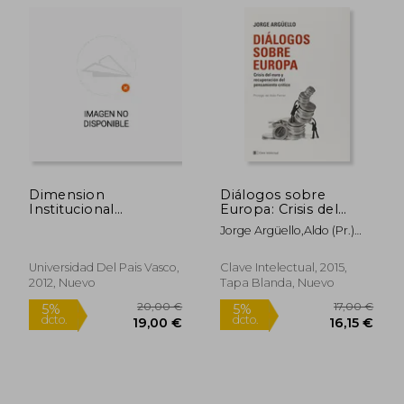
21,53 €
34,84
5%
5%
dcto.
dcto.
20,46 €
33,10
Dimension
Diálogos sobre
Institucional
Europa: Crisis del
Cooperacion Judicial
euro y recuperación
Jorge Argüello,Aldo (pr.)
Penal Ue
del pensamiento
Ferrer
crítico
Universidad Del Pais Vasco,
Clave Intelectual, 2015,
2012, Nuevo
Tapa Blanda, Nuevo