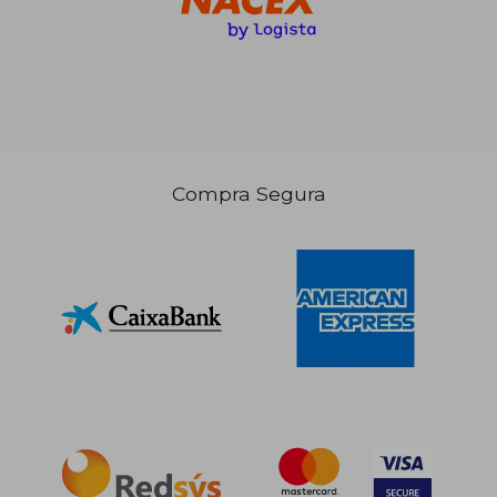
Compra Segura
17,00 €
105,63
5%
5%
dcto.
dcto.
16,15 €
100,35