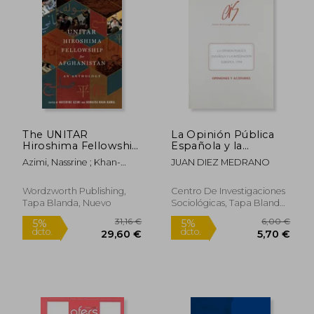
The UNITAR
La Opinión Pública
Hiroshima Fellowship
Española y la
34,61 €
33,30
5%
5%
for Afghanistan: An
Integración Europea:
dcto.
dcto.
32,88 €
31,63
Azimi, Nassrine ; Khan-
JUAN DIEZ MEDRANO
Anthology (en Inglés)
1994
Kamal, Humaira
Wordzworth Publishing,
Centro De Investigaciones
Tapa Blanda, Nuevo
Sociológicas, Tapa Blanda,
Nuevo