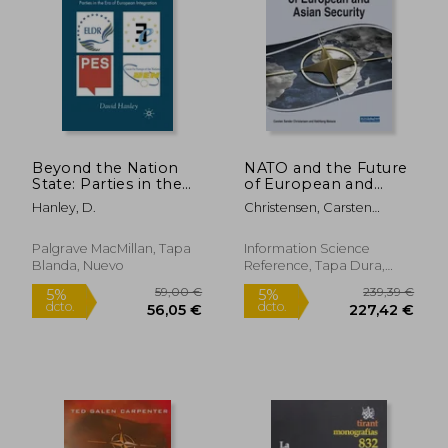
Beyond the Nation
NATO and the Future
State: Parties in the
of European and
Era of European
Asian Security (en
Hanley, D.
Christensen, Carsten
Integration (en
Inglés)
Sander ; Maisaia, Vakhtang
Inglés)
Palgrave MacMillan, Tapa
Information Science
Blanda, Nuevo
Reference, Tapa Dura,
Nuevo
55,97 €
109,37
5%
5%
dcto.
dcto.
53,17 €
103,90