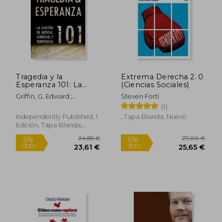
Tragedia y la
Extrema Derecha 2. 0
Esperanza 101: La
(Ciencias Sociales)
Ilusión de Justicia,
Griffin, G. Edward ;
Steven Forti
Libertad, y
Plummer, Joseph
(1)
Democracia
Independently Published, 1
, Tapa Blanda, Nuevo
Edición, Tapa Blanda,
Nuevo
24,85 €
27,00
5%
5%
dcto.
dcto.
23,61 €
25,65