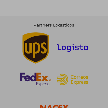
Partners Logísticos
50,43 €
65,00
5%
5%
dcto.
dcto.
47,91 €
61,75
Rápido