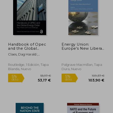
Handbook of Opec
Energy Union:
and the Global
Europe's New Liberal
Energy Order
Mercantilism?
Claes, Dag Harald ;
(Routledge
(International
Garavini, Giuliano
International
Political Economy
Handbooks) (en
Series)
Routledge, 1 Edición, Tapa
Palgrave Macmillan, Tapa
Inglés)
Blanda, Nuevo
Dura, Nuevo
11,00 €
52,53
5%
5%
dcto.
dcto.
10,45 €
49,90