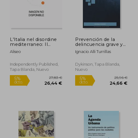
27,86 €
393,27
5%
5%
dcto.
dcto.
26,47 €
373,61
L'Italia nel disordine
Prevención de la
mediterraneo: Il
delincuencia grave y
momento giusto per
organizada en la
Aliseo
Ignacio Alli Turrillas
tornare nella storia è
Unión Europea. De la
anche l'ultima
cooperación a la
chiamata (en Italiano)
integración
Independently Published,
Dykinson, Tapa Blanda,
Tapa Blanda, Nuevo
Nuevo