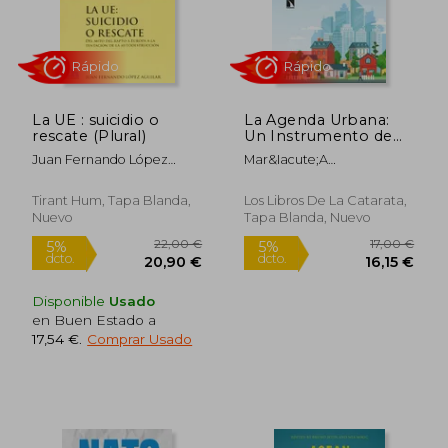
21,46 €
31,53
5%
5%
dcto.
dcto.
20,39 €
29,95
La UE : suicidio o
La Agenda Urbana:
rescate (Plural)
Un Instrumento de
Política Pública Para
Juan Fernando López
Mar&Iacute;A
las Ciudades
Aguilar
&Aacute;Ngeles Huete
Garc&Iacute;A; Rafael
Tirant Hum, Tapa Blanda,
Los Libros De La Catarata,
Merinero
Nuevo
Tapa Blanda, Nuevo
Rodr&Iacute;Guez
Disponible
Usado
en Buen Estado a
17,54 €
.
Comprar Usado