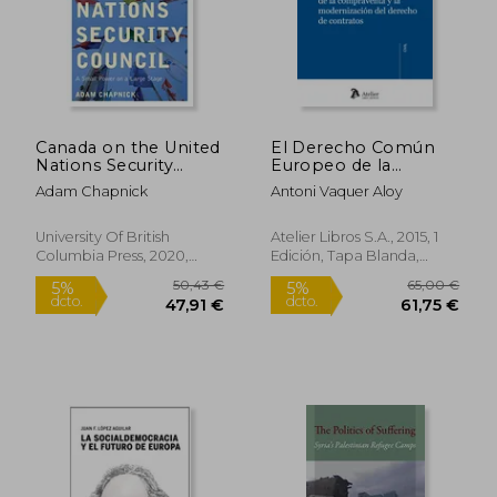
25,81 €
69,17
5%
5%
dcto.
dcto.
24,52 €
65,71
Canada on the United
El Derecho Común
Nations Security
Europeo de la
Council: A Small
Compraventa y la
Adam Chapnick
Antoni Vaquer Aloy
Power on a Large
Modernización del
Stage (en Inglés)
Derecho de
Contratos.
University Of British
Atelier Libros S.A., 2015, 1
Columbia Press, 2020,
Edición, Tapa Blanda,
Tapa Blanda, Nuevo
Nuevo