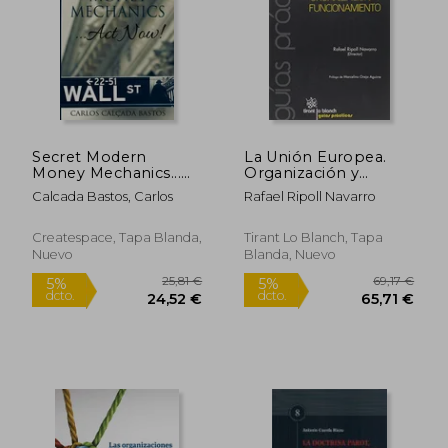
Secret Modern
La Unión Europea.
Money Mechanics...
Organización y
Act Now! (en Inglés)
Funcionamiento
Calcada Bastos, Carlos
Rafael Ripoll Navarro
Createspace, Tapa Blanda,
Tirant Lo Blanch, Tapa
Nuevo
Blanda, Nuevo
172,51 €
51,32
5%
5%
dcto.
dcto.
163,88 €
48,75