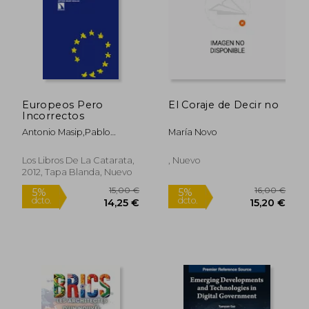
Europeos Pero
El Coraje de Decir no
Incorrectos
Antonio Masip,Pablo
María Novo
Sánchez La Chica
Los Libros De La Catarata,
, Nuevo
2012, Tapa Blanda, Nuevo
17,42 €
92,13
5%
5%
dcto.
dcto.
16,55 €
87,53