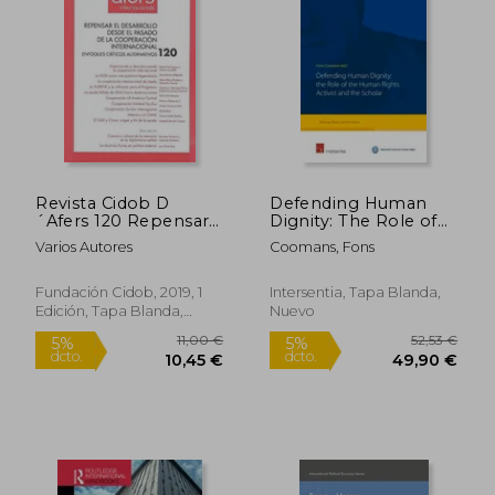
Revista Cidob D
Defending Human
´Afers 120 Repensar
Dignity: The Role of
el Desarrollo Desde el
the Human Rights
Varios Autores
Coomans, Fons
Pasado de la
Activist and the
Cooperación
Scholar (en Inglés)
31,16 €
6,00
5%
5%
Internacional (Revista
Fundación Cidob, 2019, 1
Intersentia, Tapa Blanda,
dcto.
dcto.
29,60 €
5,70
Cidob D'afers
Edición, Tapa Blanda,
Nuevo
Internacionals)
Nuevo