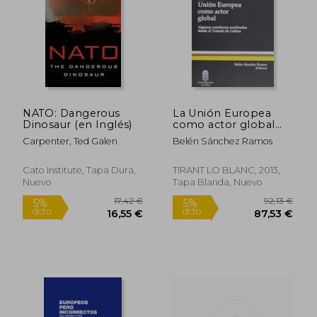
NATO: Dangerous
La Unión Europea
Dinosaur (en Inglés)
como actor global
(Monografía)
Carpenter, Ted Galen
Belén Sánchez Ramos
Cato Institute, Tapa Dura,
TIRANT LO BLANC, 2013,
Nuevo
Tapa Blanda, Nuevo
59,00 €
239,39
5%
5%
dcto.
dcto.
56,05 €
227,42