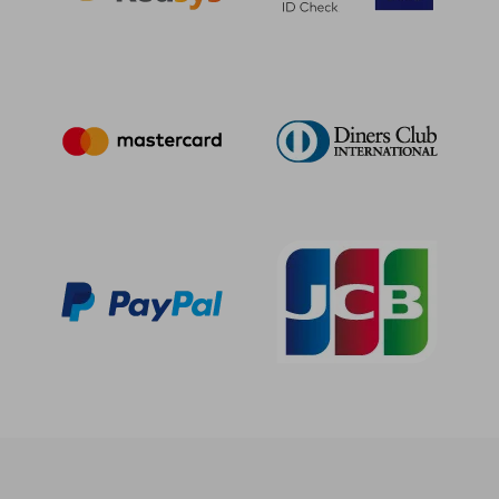
243,79 €
109,37
5%
5%
dcto.
dcto.
231,60 €
103,90