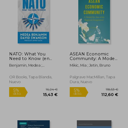
27,83 €
25,96
5%
5%
dcto.
dcto.
26,44 €
24,66
NATO: What You
ASEAN Economic
Need to Know (en
Community: A Model
Inglés)
for Asia-Wide
Benjamin, Medea ;
Mikic, Mia ; Jetin, Bruno
Regional Integration?
Swanson, David
(en Inglés)
OR Books, Tapa Blanda,
Palgrave MacMillan, Tapa
Nuevo
Dura, Nuevo
Rápido
Rápido