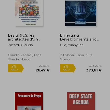
Les BRICS: les
Emerging
architectes d'un
Developments and
nouvel ordre
Technologies in
Pacardi, Cláudio
Guo, Yuanyuan
mondial: Explorer la
Digital Government
croissance, les défis et
(en Inglés)
le potentiel des
Claudio Pacardi, Tapa
IGI Global, Tapa Dura,
géants émergents
Blanda, Nuevo
Nuevo
pour (en Francés)