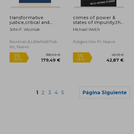
142,76 €
269,62
5%
5%
dcto.
dcto.
135,62 €
256,14
transformative
crimes of power &
justice,critical and
states of impunity,the
peacemaking themes
u.s. response to
John F. Wozniak
Michael Welch
influenced by richard
terror
quinney
Rowman & Littlefield Pub
Rutgers Univ Pr, Nuevo
Inc, Nuevo
1
2
3
4
5
Página Siguiente