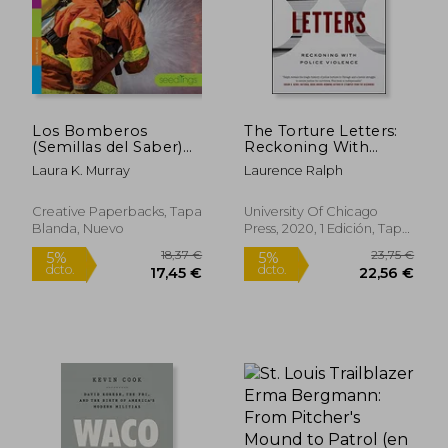
Los Bomberos
The Torture Letters:
(Semillas del Saber)
Reckoning With
46,28 €
35,21
5%
5%
(en Inglés)
Police Violence (en
dcto.
dcto.
43,97 €
33,45
Laura K. Murray
Laurence Ralph
Inglés)
Creative Paperbacks, Tapa
University Of Chicago
Blanda, Nuevo
Press, 2020, 1 Edición, Tapa
Blanda, Nuevo