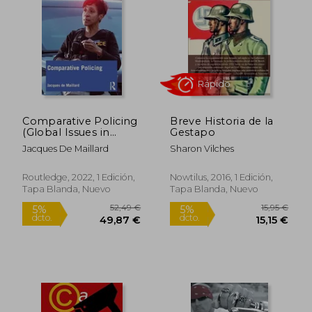
Comparative Policing
Breve Historia de la
(Global Issues in
Gestapo
Crime and Justice) (en
Jacques De Maillard
Sharon Vilches
Inglés)
Rápido
Routledge, 2022, 1 Edición,
Nowtilus, 2016, 1 Edición,
Tapa Blanda, Nuevo
Tapa Blanda, Nuevo
52,49 €
15,95
5%
5%
dcto.
dcto.