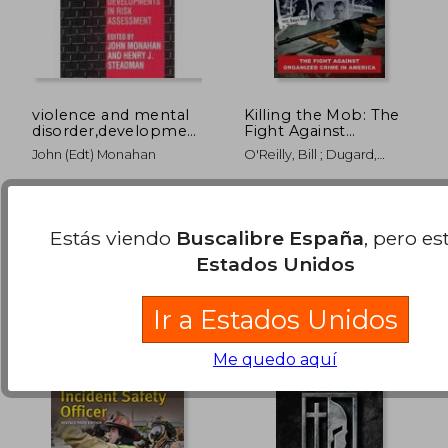
violence and mental
Killing the Mob: The
disorder,developments
Fight Against
in risk assessment
Organized Crime in
John (edt) Monahan
O'Reilly, Bill ; Dugard,
America (Bill
Martin
O'Reilly'S Killing
Series) (en Inglés)
Univ Of Chicago Pr, 1996,
St. Martin's Griffin, Tapa
Nuevo
Blanda, Nuevo
18,37 €
23,75
Estás viendo
Buscalibre España
, pero es
5%
5%
dcto.
dcto.
17,45 €
22,56
Estados Unidos
Ir a Estados Unidos
Me quedo aquí