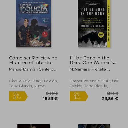
19,99 €
12,49
5%
5%
Cómo ser Policía y no
I'll be Gone in the
dcto.
dcto.
18,99 €
11,87
Morir en el Intento
Dark: One Woman's
Obsessive Search for
Manuel Damián Cantero
McNamara, Michelle ;
the Golden State
Berlanga
Flynn, Gillian ; Oswalt,
Killer (en Inglés)
Patton
Circulo Rojo, 2016, 1 Edición,
Harper Perennial, 2019, N/A
Tapa Blanda, Nuevo
Edición, Tapa Blanda,
Nuevo