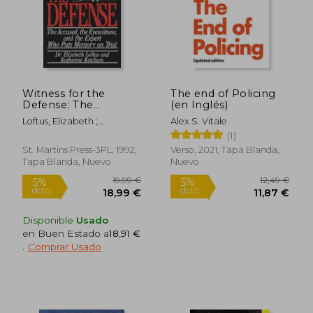
Witness for the
The end of Policing
22,36 €
14,96
5%
5%
Defense: The
(en Inglés)
dcto.
dcto.
21,24 €
14,21
Accused, the
Loftus, Elizabeth ;
Alex S. Vitale
Eyewitness and the
Ketcham, Katherine
(1)
Expert who Puts
Memory on Trial (en
St. Martins Press-3PL, 1992,
Verso, 2021, Tapa Blanda,
Inglés)
Tapa Blanda, Nuevo
Nuevo
Disponible
Usado
en Buen Estado a
18,91 €
.
Comprar Usado