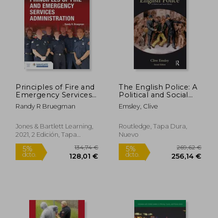
Principles of Fire and
The English Police: A
Emergency Services
Political and Social
Administration
History (en Inglés)
Randy R Bruegman
Emsley, Clive
Includes Navigate
Advantage Access (en
Inglés)
Jones & Bartlett Learning,
Routledge, Tapa Dura,
2021, 2 Edición, Tapa
Nuevo
Blanda, Nuevo
21,28 €
39,63
5%
5%
dcto.
dcto.
20,22 €
37,64