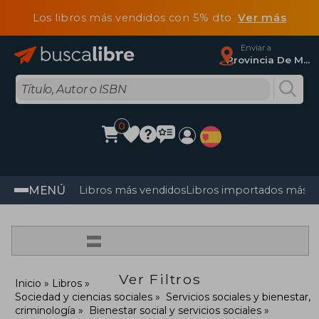
Los libros más vendidos con 5% dto
Ver más
Enviar a
Provincia De Madrid
0
MENÚ
Libros más vendidos
Libros importados más v
=
Ver Filtros
Inicio
Libros
Sociedad y ciencias sociales
Servicios sociales y bienestar,
criminología
Bienestar social y servicios sociales