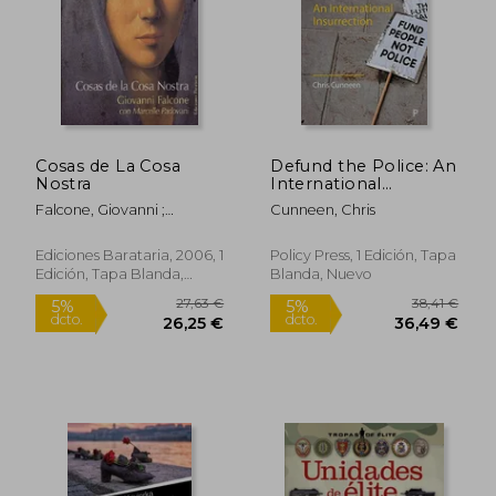
12,95 €
16,24
5%
5%
dcto.
dcto.
12,30 €
15,43
Cosas de La Cosa
Defund the Police: An
Nostra
International
Insurrection (en
Falcone, Giovanni ;
Cunneen, Chris
Inglés)
Padovani, Marcelle ;
Moreno, Carola
Ediciones Barataria, 2006, 1
Policy Press, 1 Edición, Tapa
Edición, Tapa Blanda,
Blanda, Nuevo
Nuevo