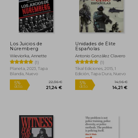
27,63 €
38,41
5%
5%
dcto.
dcto.
26,25 €
36,49
Los Juicios de
Unidades de Élite
Núremberg
Españolas
Wieviorka, Annette
Antonio González Clavero
(1)
(1)
Planeta, 2023, Tapa
Tikal Ediciones, 2015, 1
Blanda, Nuevo
Edición, Tapa Dura, Nuevo