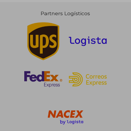
Partners Logísticos
106,76 €
142,92
5%
5%
dcto.
dcto.
101,43 €
135,78