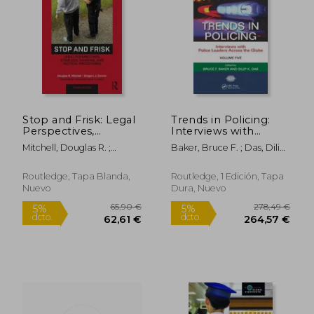
Stop and Frisk: Legal
Trends in Policing:
Perspectives,
Interviews with
Strategic Thinking,
Police Leaders Across
Mitchell, Douglas R. ;
Baker, Bruce F. ; Das, Dilip
and Tactical
the Globe, Volume
Connor, Gregory J.
K.
Procedures (en
Five (en Inglés)
Inglés)
Routledge, Tapa Blanda,
Routledge, 1 Edición, Tapa
Nuevo
Dura, Nuevo
134,74 €
269,62
5%
5%