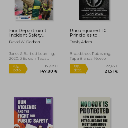
Fire Department
Unconquered: 10
Incident Safety
Principles to
Officer (Revised) (en
Overcome Adversity
David W. Dodson
Davis, Adam
Inglés)
and Live Above
Defeat (en Inglés)
Jones & Bartlett Learning,
Broadstreet Publishing,
2020, 3 Edición, Tapa
Tapa Blanda, Nuevo
Blanda, Nuevo
33,36 €
30,77
5%
5%
dcto.
dcto.
31,69 €
29,23