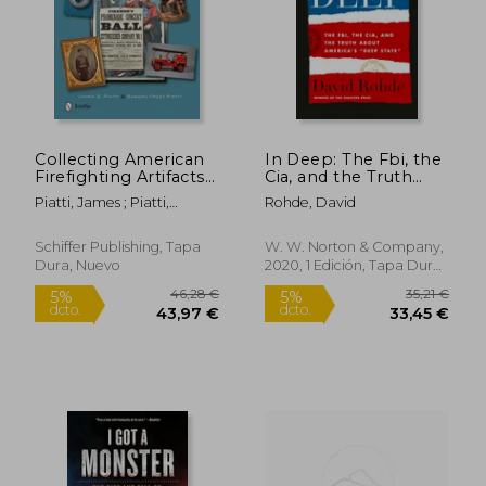
147,85
5%
dcto.
14,85 €
140,46
Collecting American
In Deep: The Fbi, the
Firefighting Artifacts
Cia, and the Truth
(en Inglés)
about America's
Piatti, James ; Piatti,
Rohde, David
Deep State (en
Sandra
Inglés)
Schiffer Publishing, Tapa
W. W. Norton & Company,
Dura, Nuevo
2020, 1 Edición, Tapa Dura,
Nuevo