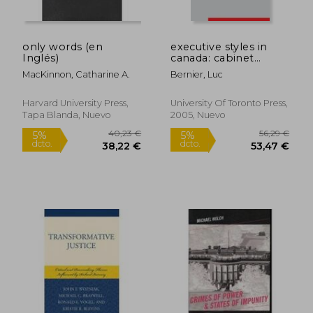
dcto.
dcto.
23,36 €
90,50
only words (en
executive styles in
Inglés)
canada: cabinet
structures and
MacKinnon, Catharine A.
Bernier, Luc
leadership practices
in canadian
government (en
Harvard University Press,
University Of Toronto Press,
Inglés)
Tapa Blanda, Nuevo
2005, Nuevo