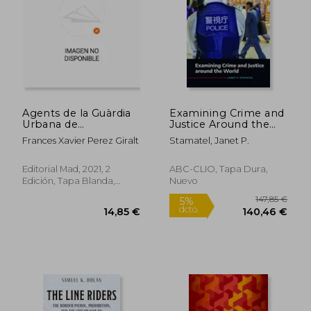
dcto.
dcto.
128,01 €
256,14
Agents de la Guàrdia
Examining Crime and
Urbana de
Justice Around the
L’Ajuntament de
World (en Inglés)
Frances Xavier Perez Giralt
Stamatel, Janet P.
Barcelona. Prova de
Cultura (en Catalán)
Editorial Mad, 2021, 2
ABC-CLIO, Tapa Dura,
Edición, Tapa Blanda,
Nuevo
Usado