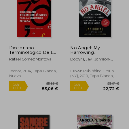
49,87 €
15,15
Diccionario
No Angel: My
Terminológico De La
Harrowing
Seguridad Privada
Undercover Journey
Rafael Gómez Montoya
Dobyns, Jay ; Johnson-
(ventana Abierta)
to the Inner Circle of
Shelton, Nils
the Hells Angels (en
Inglés)
Tecnos, 2014, Tapa Blanda,
Crown Publishing Group
Nuevo
(NY), 2010, Tapa Blanda,
Nuevo