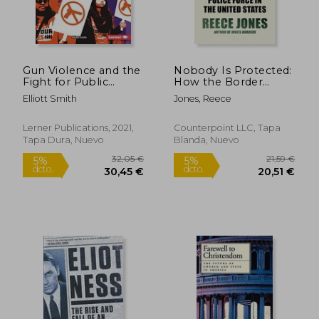
Gun Violence and the
Nobody Is Protected:
Fight for Public
How the Border
Safety (Issues in
Patrol Became the
Elliott Smith
Jones, Reece
Action (Read Woke
Most Dangerous
(Tm) Books)) (en
Police Force in the
Inglés)
United States (en
Lerner Publications, 2021,
Counterpoint LLC, Tapa
Inglés)
Tapa Dura, Nuevo
Blanda, Nuevo
54,75 €
20,52
5%
5%
dcto.
dcto.
52,01 €
19,49