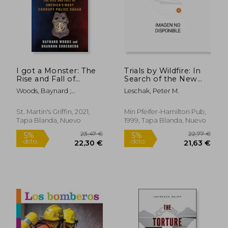
29,23 €
105,53
5%
5%
dcto.
dcto.
27,76 €
100,25
I got a Monster: The
Trials by Wildfire: In
Rise and Fall of
Search of the New
America'S Most
Warrior Spirit (en
Woods, Baynard ;
Leschak, Peter M.
Corrupt Police Squad
Inglés)
Soderberg, Brandon
(en Inglés)
St. Martin's Griffin, 2021,
Min Pfeifer-Hamilton Pub,
Tapa Blanda, Nuevo
1999, Tapa Blanda, Nuevo