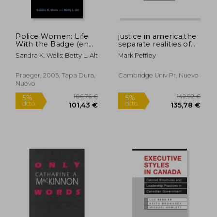
Police Women: Life
justice in america,the
With the Badge (en
separate realities of
Inglés)
blacks and whites
Sandra K. Wells; Betty L. Alt
Mark Peffley
Praeger, 2005, Tapa Dura,
Cambridge Univ Pr, Nuevo
Nuevo
24,59 €
95,26
5%
5%