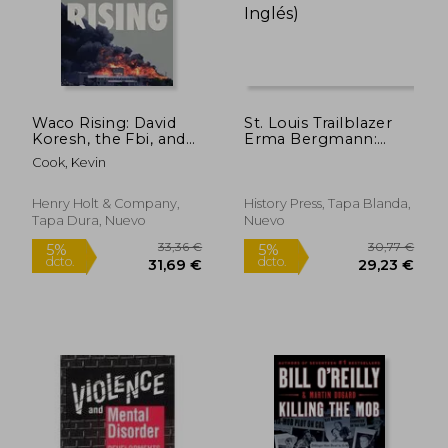
Waco Rising: David
St. Louis Trailblazer
Koresh, the Fbi, and
Erma Bergmann:
the Birth of America'S
From Pitcher's
Cook, Kevin
Modern Militias (en
Mound to Patrol (en
Inglés)
Inglés)
23,47 €
22,77
5%
5%
Henry Holt & Company,
History Press, Tapa Blanda,
dcto.
dcto.
22,30 €
21,63
Tapa Dura, Nuevo
Nuevo