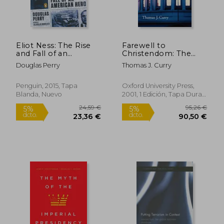
Eliot Ness: The Rise
Farewell to
and Fall of an
Christendom: The
American Hero (en
Future of Church and
Douglas Perry
Thomas J. Curry
Inglés)
State in America (en
Inglés)
Penguin, 2015, Tapa
Oxford University Press,
Blanda, Nuevo
2001, 1 Edición, Tapa Dura,
Nuevo
155,58 €
22,65
5%
5%
dcto.
dcto.
147,80 €
21,51