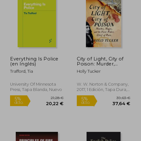
Everything Is Police
City of Light, City of
(en Inglés)
Poison: Murder,
Magic, and the First
Trafford, Tia
Holly Tucker
Police Chief of Paris
(en Inglés)
University Of Minnesota
W. W. Norton & Company,
Press, Tapa Blanda, Nuevo
2017, 1 Edición, Tapa Dura,
Nuevo
27,88 €
35,85
5%
5%
dcto.
dcto.
26,49 €
34,05