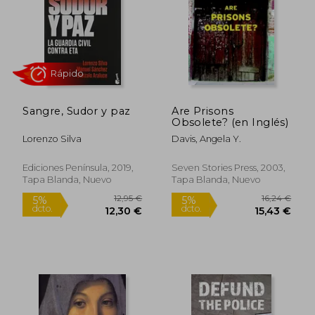
55,85 €
23,91
5%
5%
dcto.
dcto.
53,06 €
22,72
Sangre, Sudor y paz
Are Prisons
Obsolete? (en Inglés)
Lorenzo Silva
Davis, Angela Y.
Ediciones Península, 2019,
Seven Stories Press, 2003,
Tapa Blanda, Nuevo
Tapa Blanda, Nuevo
Rápido