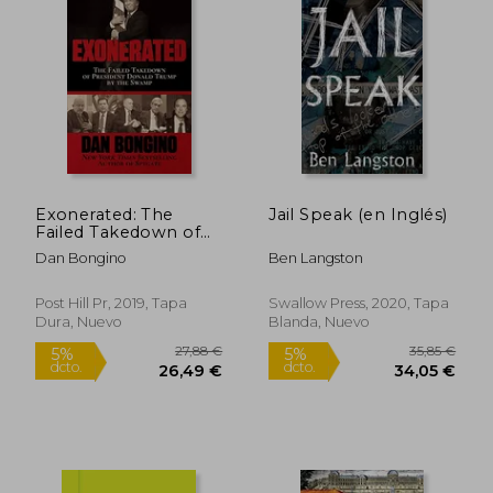
Exonerated: The
Jail Speak (en Inglés)
Failed Takedown of
President Donald
Dan Bongino
Ben Langston
Trump by the
Swamp (en Inglés)
Post Hill Pr, 2019, Tapa
Swallow Press, 2020, Tapa
Dura, Nuevo
Blanda, Nuevo
19,50 €
25,12
5%
5%
dcto.
dcto.
18,53 €
23,86