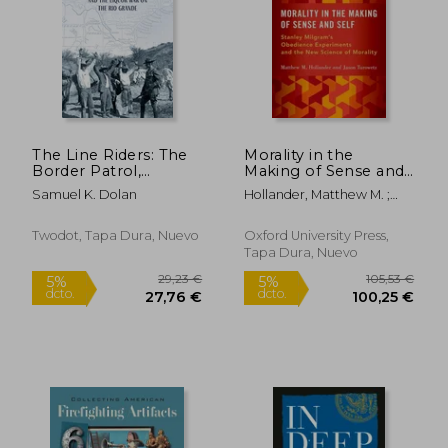
65,90 €
278,49
5%
5%
dcto.
dcto.
62,61 €
264,57
The Line Riders: The
Morality in the
Border Patrol,
Making of Sense and
Prohibition, and the
Self: Stanley
Samuel K. Dolan
Hollander, Matthew M. ;
Liquor war on the rio
Milgram's Obedience
Turowetz, Jason
Grande (en Inglés)
Experiments and the
New Science of
Twodot, Tapa Dura, Nuevo
Oxford University Press,
Morality (en Inglés)
Tapa Dura, Nuevo