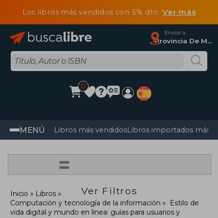
Los libros más vendidos con 5% dto
Ver más
Enviar a
Provincia De Madrid
0
MENÚ
Libros más vendidos
Libros importados más v
=
Ver Filtros
Inicio
Libros
Computación y tecnología de la información
Estilo de
vida digital y mundo en línea: guías para usuarios y