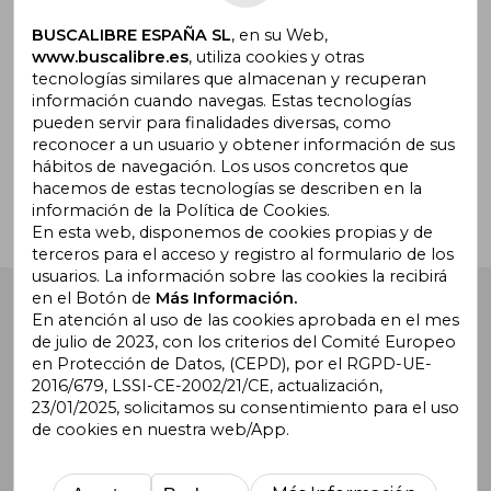
Suscríbete para recibir ofertas y
promociones
BUSCALIBRE ESPAÑA SL
, en su Web,
www.buscalibre.es
, utiliza cookies y otras
tecnologías similares que almacenan y recuperan
información cuando navegas. Estas tecnologías
pueden servir para finalidades diversas, como
¿Necesitas ayuda?
reconocer a un usuario y obtener información de sus
hábitos de navegación. Los usos concretos que
hacemos de estas tecnologías se describen en la
Ir a Centro de Soporte
información de la Política de Cookies.
En esta web, disponemos de cookies propias y de
terceros para el acceso y registro al formulario de los
usuarios. La información sobre las cookies la recibirá
en el Botón de
Más Información.
Buscalibre España
. Calle Energía, 65, Nave 3 (08940),
Cornellà de Llobregat, Barcelona. Derechos Reservados.
En atención al uso de las cookies aprobada en el mes
de julio de 2023, con los criterios del Comité Europeo
en Protección de Datos, (CEPD), por el RGPD-UE-
2016/679, LSSI-CE-2002/21/CE, actualización,
23/01/2025, solicitamos su consentimiento para el uso
de cookies en nuestra web/App.
Buscalibre Argentina
|
Buscalibre Chile
|
Buscalibre
Colombia
|
Buscalibre Ecuador
|
Buscalibre España
|
Buscalibre Uruguay
|
Buscalibre México
|
Buscalibre