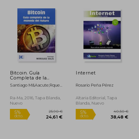
14,85 €
18,90
5%
5%
dcto.
dcto.
14,11 €
17,96
Bitcoin. Guía
Internet
Completa de la
Moneda del Futuro
Santiago M&Aacute;Rquez
Rosario Peña Pérez
Sol&Iacute;S
Ra-Ma, 2016, Tapa Blanda,
Altaria Editorial, Tapa
Nuevo
Blanda, Nuevo