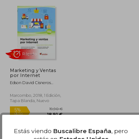
25,90 €
40,50
5%
5%
dcto.
dcto.
24,61 €
38,48
Marketing y Ventas
por Internet
Edson David Cisneros
Canalla
Marcombo, 2018, 1 Edición,
Tapa Blanda, Nuevo
Estás viendo
Buscalibre España
, pero
Rápido
estás en
Estados Unidos