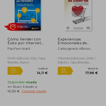
16,06 €
24,76
Cómo Vender con
Experiencias
Éxito por Internet:
Emocionales de
Guía Paso a Paso Para
Compra
Pau Ferri Aracil
Carlos Ignacio Alfonzo
Crear y Promocionar
Sotillo,Juan Manuel
tu Tienda on Line
Domínguez Romaguera
Profit Editorial, 2014, Tapa
Difundia Ediciones, 2018, 1
Blanda, Nuevo
Edición, Tapa Blanda,
Rápido
Nuevo
Disponible
Usado
en Buen Estado a
10,20 €
.
Comprar Usado