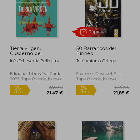
Tierra virgen.
50 Barrancos del
Cuaderno de
Pirineo
naturaleza de Iris
Inés Echeverría Bello (Iris)
José Antonio Ortega
Rápido
Ediciones Libros Del Cardo,
Ediciones Desnivel, S. L,
2025, Tapa Blanda, Nuevo
Tapa Blanda, Nuevo
22,60 €
23,00
5%
5%
dcto.
dcto.
21,47 €
21,85