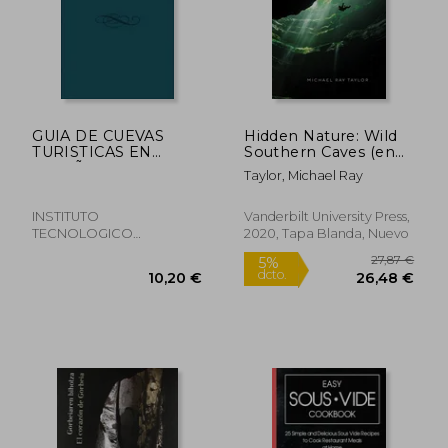
GUIA DE CUEVAS
Hidden Nature: Wild
TURISTICAS EN
Southern Caves (en
ESPAÑA (En papel)
Inglés)
Taylor, Michael Ray
INSTITUTO
Vanderbilt University Press,
TECNOLOGICO
2020, Tapa Blanda, Nuevo
GEOMINERO, Tapa
Blanda,
Usado
28,69 €
13,90
5%
5%
dcto.
dcto.
27,26 €
13,21