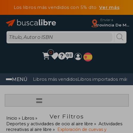
Los libros más vendidos con 5% dto
Ver más
Enviar a
Provincia De Madrid
0
MENÚ
Libros más vendidos
Libros importados más v
=
Ver Filtros
Inicio
Libros
Deportes y actividades de ocio al aire libre
Actividades
recreativas al aire libre
Exploración de cuevas y