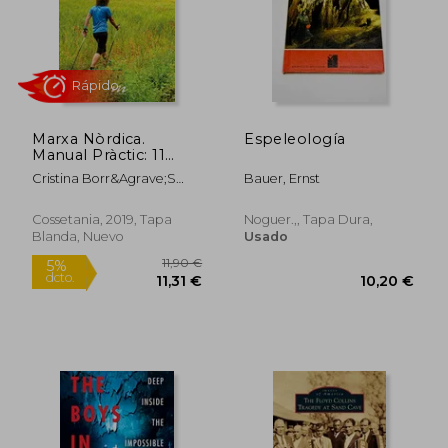
36,28 €
18,94
5%
5%
dcto.
dcto.
34,47 €
17,99
Marxa Nòrdica.
Espeleología
Manual Pràctic: 11
(Manuals de
Cristina Borr&Agrave;S
Bauer, Ernst
Muntanya) (en
Ferr&Eacute;
Catalán)
Cossetania, 2019, Tapa
Noguer.,, Tapa Dura,
Blanda, Nuevo
Usado
Rápido