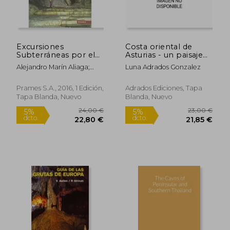
Rápido
Excursiones
Costa oriental de
Subterráneas por el
Asturias - un paisaje
Pirineo Aragonés
singular
Alejandro Marín Aliaga;
Luna Adrados Gonzalez
Benito Mata Rodríguez
Prames S.A., 2016, 1 Edición,
Adrados Ediciones, Tapa
Tapa Blanda, Nuevo
Blanda, Nuevo
19,90 €
21,59
5%
5%
dcto.
dcto.
18,91 €
20,51