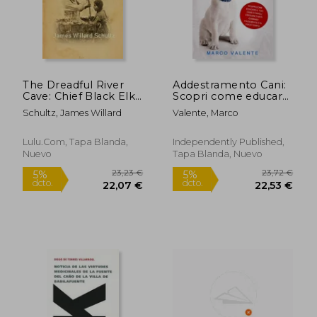
27,87
5%
dcto.
10,20 €
26,48
The Dreadful River
Addestramento Cani:
Cave: Chief Black Elk's
Scopri come educare
Story (en Inglés)
il tuo cane e fargli
Schultz, James Willard
Valente, Marco
eseguire tanti
comandi facilmente e
in poco tempo (en
Lulu.com, Tapa Blanda,
Independently Published,
Italiano)
Nuevo
Tapa Blanda, Nuevo