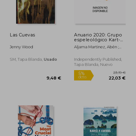
Las Cuevas
Anuario 2020: Grupo
30,49 €
19,90
5%
5%
espeleológico Kart-
dcto.
dcto.
28,96 €
18,91
Oba
Jenny Wood
Aljama Martinez, Abén ;
Ferrer, Francisco ; García
Guasch, Eduardo
SM, Tapa Blanda,
Usado
Independently Published,
Tapa Blanda, Nuevo