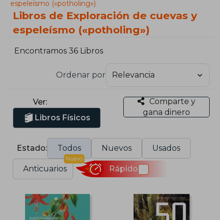
espeleísmo («potholing»)
Libros de Exploración de cuevas y
espeleísmo («potholing»)
Encontramos 36 Libros
Ordenar por
Comparte y
Ver:
gana dinero
Libros Físicos
Estado:
Todos
Nuevos
Usados
Nuevo
Anticuarios
Rápido