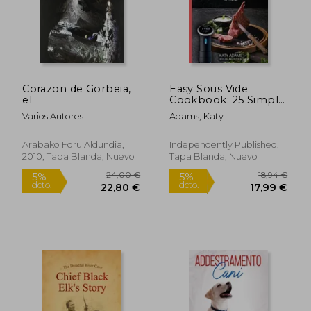
Corazon de Gorbeia,
Easy Sous Vide
el
Cookbook: 25 Simple
and Delicious Sous
Varios Autores
Adams, Katy
Vide Recipes to Cook
Restaurant Meals at
Home (en Inglés)
Arabako Foru Aldundia,
Independently Published,
2010, Tapa Blanda, Nuevo
Tapa Blanda, Nuevo