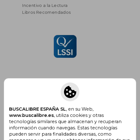
Incentivo a la Lectura
Libros Recomendados
Suscríbete para recibir ofertas y
promociones
BUSCALIBRE ESPAÑA SL
, en su Web,
www.buscalibre.es
, utiliza cookies y otras
tecnologías similares que almacenan y recuperan
información cuando navegas. Estas tecnologías
pueden servir para finalidades diversas, como
¿Necesitas ayuda?