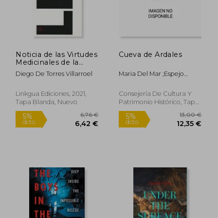
Noticia de las Virtudes
Cueva de Ardales
Medicinales de la
24,00 €
18,94
5%
5%
Fuente del Caño de la
dcto.
dcto.
22,80 €
17,99
Diego De Torres Villarroel
Maria Del Mar ;Espejo
Villa de Babilafuente
Herrerias
Linkgua Ediciones, 2021,
Consejería De Cultura Y
Tapa Blanda, Nuevo
Patrimonio Histórico, Tapa
Blanda, Nuevo