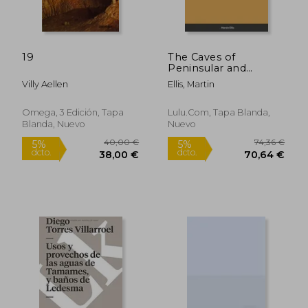
19
The Caves of
Peninsular and
Southern Thailand
Villy Aellen
Ellis, Martin
(en Inglés)
Omega, 3 Edición, Tapa
Lulu.com, Tapa Blanda,
Blanda, Nuevo
Nuevo
24,00 €
23,00
5%
5%
dcto.
dcto.
22,80 €
21,85