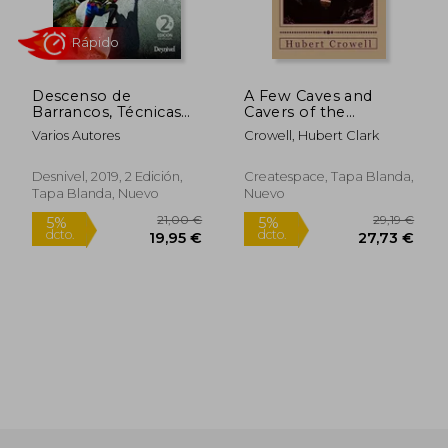
Descenso de
A Few Caves and
Barrancos, Técnicas
Cavers of the
Básicas
Southeast: Why Do
Varios Autores
Crowell, Hubert Clark
We Cave? (en Inglés)
Desnivel, 2019, 2 Edición,
Createspace, Tapa Blanda,
Tapa Blanda, Nuevo
Nuevo
6,76 €
13,00
5%
5%
dcto.
dcto.
6,42 €
12,35