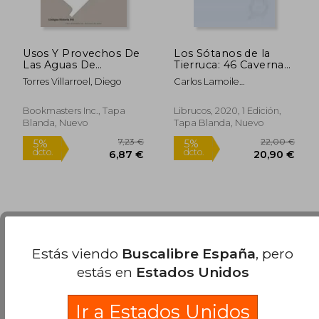
Usos Y Provechos De
Los Sótanos de la
Las Aguas De
Tierruca: 46 Cavernas
Tamames Y Banos De
de Cantabria
Torres Villarroel, Diego
Carlos Lamoile
Ledesma (Diferencias)
Mart&Iacute;Nez
(Memoria)
Bookmasters Inc., Tapa
Librucos, 2020, 1 Edición,
Blanda, Nuevo
Tapa Blanda, Nuevo
40,00 €
74,36
5%
5%
dcto.
dcto.
38,00 €
70,64
Estás viendo
Buscalibre España
, pero
estás en
Estados Unidos
Ir a Estados Unidos