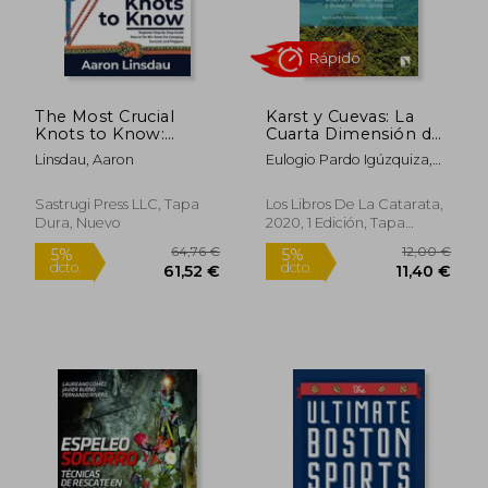
The Most Crucial
Karst y Cuevas: La
Knots to Know:
Cuarta Dimensión de
Beginner Step-by-
la Naturaleza: 23
Linsdau, Aaron
Eulogio Pardo Igúzquiza,
Step Guide How to
(Planeta Tierra)
Juan José Durán Valsero Y
23,19
5%
Tie 40+ Knots for
Pedro A. Robledo Ardila
dcto.
9,48 €
22,03
Camping, Survival,
Sastrugi Press LLC, Tapa
Los Libros De La Catarata,
and Preppers (en
Dura, Nuevo
2020, 1 Edición, Tapa
Inglés)
Blanda, Nuevo