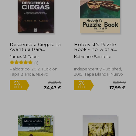
Descenso a Ciegas. La
Hobbyist's Puzzle
Aventura Para
Book - no. 3 of 5:
Dscubrir el Lugar más
Word Search, Sudoku,
James M. Tabor
Katherine Benitoite
Profundo de la Tierra
and Word Scramble
(1)
Puzzles (en Inglés)
Paidotribo, 2012, 1 Edición,
Independently Published,
Tapa Blanda, Nuevo
2019, Tapa Blanda, Nuevo