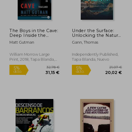
The Boys in the Cave:
Under the Surface:
Deep Inside the
Unlocking the Natural
Impossible Rescue in
Wonders of Cave
Matt Gutman
Gann, Thomas
Thailand (en Inglés)
Exploration (en
Inglés)
23,23 €
23,72
5%
5%
William Morrow Large
Independently Published,
dcto.
dcto.
22,07 €
22,53
Print, 2018, Tapa Blanda,
Tapa Blanda, Nuevo
Nuevo