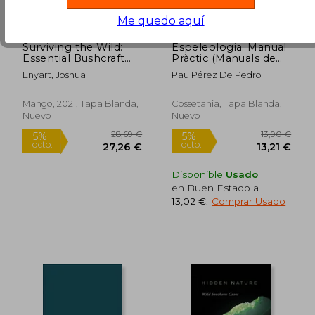
Me quedo aquí
Surviving the Wild:
Espeleologia. Manual
Essential Bushcraft
Pràctic (Manuals de
and First aid Skills for
muntanya)
Enyart, Joshua
Pau Pérez De Pedro
Surviving the Great
Outdoors (Wilderness
Survival) (en Inglés)
Mango, 2021, Tapa Blanda,
Cossetania, Tapa Blanda,
Nuevo
Nuevo
Disponible
Usado
en Buen Estado a
13,02 €
.
Comprar Usado
7,23 €
22,00
5%
5%
dcto.
dcto.
6,87 €
20,90