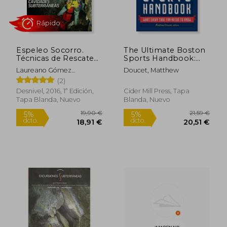
Rápido
Espeleo Socorro.
The Ultimate Boston
Técnicas de Rescate
Sports Handbook:
en Cavidades
What Every True fan
Laureano Gómez
Doucet, Matthew
Subterráneas
Needs to Know (en
Ramos,Javier Bueno
(2)
Inglés)
Berges,Fernando Rivero
Desnivel, 2016, 1ª Edición,
Cider Mill Press, Tapa
Díaz
Tapa Blanda, Nuevo
Blanda, Nuevo
64,76 €
12,00
5%
5%
dcto.
dcto.
61,52 €
11,40