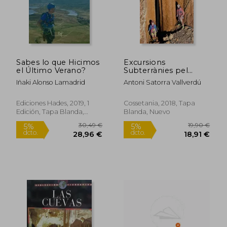
22,92 €
36,96
5%
5%
dcto.
dcto.
21,78 €
35,12
Sabes lo que Hicimos
Excursions
el Último Verano?
Subterrànies pel
Pirineu i les Terres de
Iñaki Alonso Lamadrid
Antoni Satorra Vallverdú
Lleida (Altres) (en
Catalán)
Ediciones Hades, 2019, 1
Cossetania, 2018, Tapa
Edición, Tapa Blanda,
Blanda, Nuevo
Nuevo