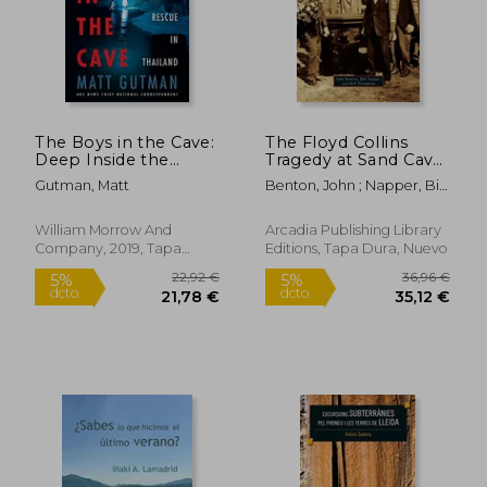
11,90 €
5%
dcto.
11,31 €
10,20
The Boys in the Cave:
The Floyd Collins
Deep Inside the
Tragedy at Sand Cave
Impossible Rescue in
(en Inglés)
Gutman, Matt
Benton, John ; Napper, Bill
Thailand (en Inglés)
; Thompson, Bob
William Morrow And
Arcadia Publishing Library
Company, 2019, Tapa
Editions, Tapa Dura, Nuevo
Blanda, Nuevo