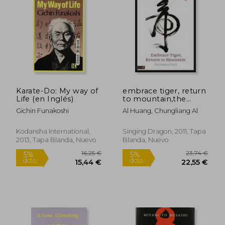
Rápido
Karate-Do: My way of
embrace tiger, return
Life (en Inglés)
to mountain,the
essence of tai ji (en
Gichin Funakoshi
Al Huang, Chungliang Al
Inglés)
Kodansha International,
Singing Dragon, 2011, Tapa
2013, Tapa Blanda, Nuevo
Blanda, Nuevo
42,27 €
12,00
5%
5%
dcto.
dcto.
40,16 €
11,40