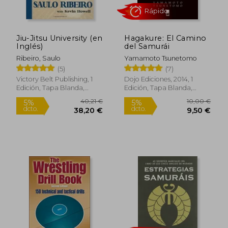
22,36 €
38,25
5%
5%
dcto.
dcto.
21,24 €
36,33
Jiu-Jitsu University (en
Hagakure: El Camino
Inglés)
del Samurái
Ribeiro, Saulo
Yamamoto Tsunetomo
(5)
(7)
Victory Belt Publishing, 1
Dojo Ediciones, 2014, 1
Edición, Tapa Blanda,
Edición, Tapa Blanda,
Nuevo
Nuevo
Rápido