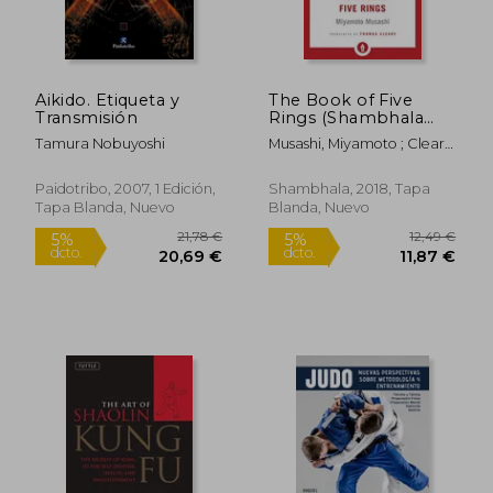
Aikido. Etiqueta y
The Book of Five
Transmisión
Rings (Shambhala
Pocket Library) (en
Tamura Nobuyoshi
Musashi, Miyamoto ; Cleary,
Inglés)
Thomas
Paidotribo, 2007, 1 Edición,
Shambhala, 2018, Tapa
Tapa Blanda, Nuevo
Blanda, Nuevo
21,78 €
12,49
5%
5%