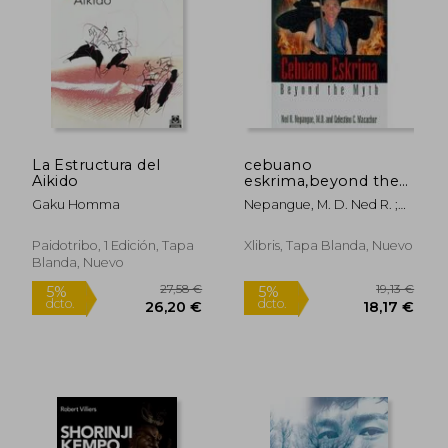
16,25 €
23,74
5%
5%
dcto.
dcto.
15,44 €
22,55
La Estructura del
cebuano
Aikido
eskrima,beyond the
myth (en Inglés)
Gaku Homma
Nepangue, M. D. Ned R. ;
Macachor, Celestino C.
Paidotribo, 1 Edición, Tapa
Xlibris, Tapa Blanda, Nuevo
Blanda, Nuevo
Rápido