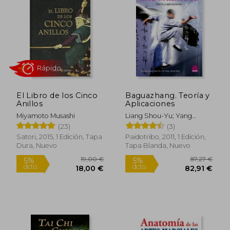
Rápido
El Libro de los Cinco
Baguazhang. Teoría y
Anillos
Aplicaciones
Miyamoto Musashi
Liang Shou-Yu; Yang
Jwing-Ming
(23)
(3)
Satori, 2015, 1 Edición, Tapa
Paidotribo, 2011, 1 Edición,
Dura, Nuevo
Tapa Blanda, Nuevo
15,50 €
42,78
5%
5%
dcto.
dcto.
14,73 €
40,64