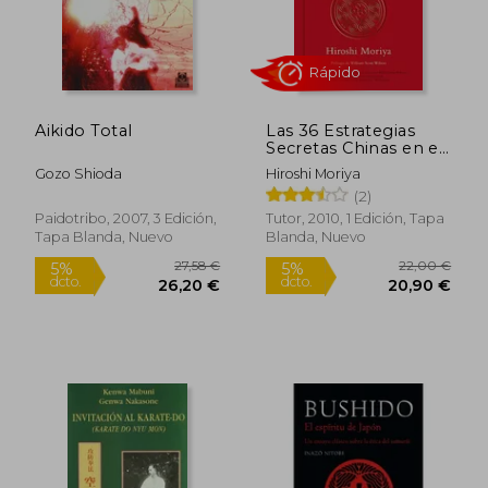
Aikido Total
Las 36 Estrategias
Secretas Chinas en el
Arte de la Guerra
Gozo Shioda
Hiroshi Moriya
(2)
14,60 €
29,60
5%
5%
Paidotribo, 2007, 3 Edición,
Tutor, 2010, 1 Edición, Tapa
dcto.
dcto.
13,87 €
28,12
Tapa Blanda, Nuevo
Blanda, Nuevo