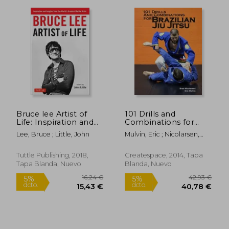
24,99 €
26,48
5%
5%
Bruce lee Artist of
101 Drills and
dcto.
dcto.
23,74 €
25,15
Life: Inspiration and
Combinations for
Insights From the
Brazilian jiu Jitsu (en
Lee, Bruce ; Little, John
Mulvin, Eric ; Nicolarsen,
World's Greatest
Inglés)
Brad
Martial Artist (en
Inglés)
Tuttle Publishing, 2018,
Createspace, 2014, Tapa
Tapa Blanda, Nuevo
Blanda, Nuevo