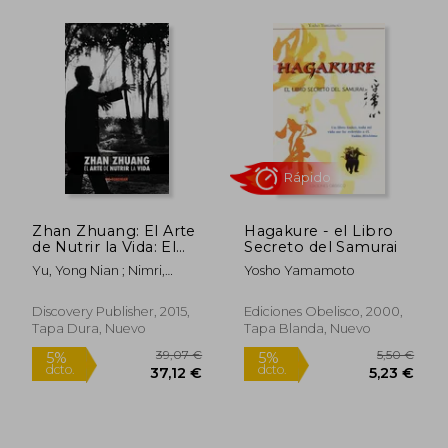
14,00 €
19,95
5%
5%
dcto.
dcto.
13,30 €
18,95
Zhan Zhuang: El Arte
Hagakure - el Libro
de Nutrir la Vida: El
Secreto del Samurai
Poder de la Quietud
Yu, Yong Nian ; Nimri,
Yosho Yamamoto
Karim
Discovery Publisher, 2015,
Ediciones Obelisco, 2000,
Tapa Dura, Nuevo
Tapa Blanda, Nuevo