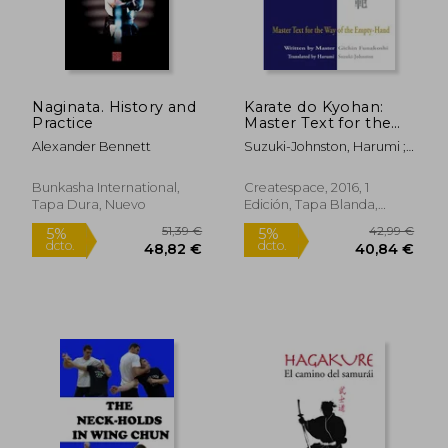
Naginata. History and
Karate do Kyohan:
Practice
Master Text for the
way of the Empty-
Alexander Bennett
Suzuki-Johnston, Harumi ;
Hand (en Inglés)
Argentieri, Paul Lewis ;
Funakoshi, Gichin
Bunkasha International,
Createspace, 2016, 1
Tapa Dura, Nuevo
Edición, Tapa Blanda,
Nuevo
51,39 €
42,99
5%
5%
dcto.
dcto.
48,82 €
40,84