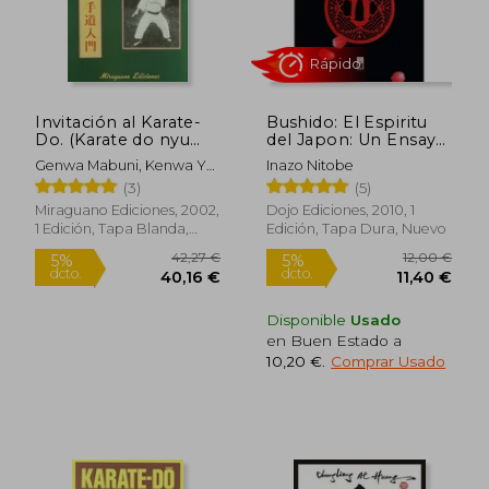
Invitación al Karate-
Bushido: El Espiritu
Rápido
Do. (Karate do nyu
del Japon: Un Ensayo
Mon) (Medicinas
Clasico Sobre la Etica
Genwa Mabuni, Kenwa Y
Inazo Nitobe
Blandas)
del Samurai
Nakasone
(3)
(5)
Miraguano Ediciones, 2002,
Dojo Ediciones, 2010, 1
1 Edición, Tapa Blanda,
Edición, Tapa Dura, Nuevo
Nuevo
Disponible
Usado
en Buen Estado a
27,58 €
22,00
5%
5%
10,20 €
.
Comprar Usado
dcto.
dcto.
26,20 €
20,90