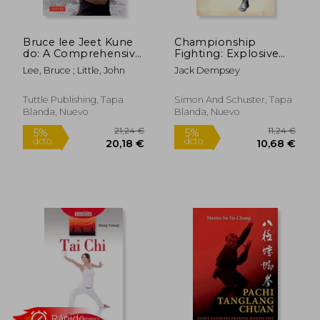
Bruce lee Jeet Kune
Championship
do: A Comprehensive
Fighting: Explosive
Guide to Bruce Lee's
Punching and
Lee, Bruce ; Little, John
Jack Dempsey
Martial way (en
Aggressive Defense
24,99 €
16,00
5%
5%
Inglés)
(en Inglés)
dcto.
dcto.
23,74 €
15,20
Tuttle Publishing, Tapa
Simon And Schuster, Tapa
Blanda, Nuevo
Blanda, Nuevo