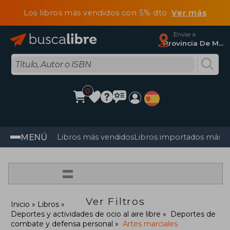
Los libros más vendidos con 5% dto
Ver más
Enviar a
Provincia De Madrid
0
MENÚ
Libros más vendidos
Libros importados más v
=
Ver Filtros
Inicio
Libros
Deportes y actividades de ocio al aire libre
Deportes de
combate y defensa personal
Artes marciales