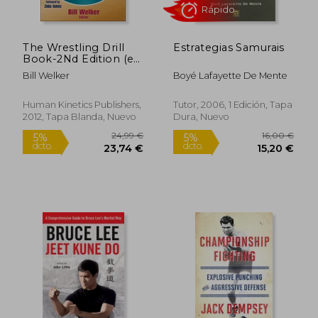
The Wrestling Drill
Estrategias Samurais
40,21 €
10,00
5%
5%
Book-2Nd Edition (en
dcto.
dcto.
38,20 €
9,50
Inglés)
Bill Welker
Boyé Lafayette De Mente
Human Kinetics Publishers,
Tutor, 2006, 1 Edición, Tapa
2012, Tapa Blanda, Nuevo
Dura, Nuevo
Rápido