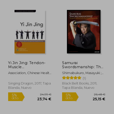
Yi Jin Jing: Tendon-
Samurai
Muscle
Swordsmanship: The
Strengthening
Batto, Kenjutsu, and
Association, Chinese Health
Shimabukuro, Masayuki ;
Qigong Exercises (en
Tameshiri of Eishin-
Rápido
Qigong
Long, Carl E.
(1)
Inglés)
Ryu (en Inglés)
Singing Dragon, 2017, Tapa
Black Belt Books, 2011,
Blanda, Nuevo
Tapa Blanda, Nuevo