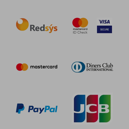
16,24 €
42,93
5%
5%
dcto.
dcto.
15,43 €
40,78