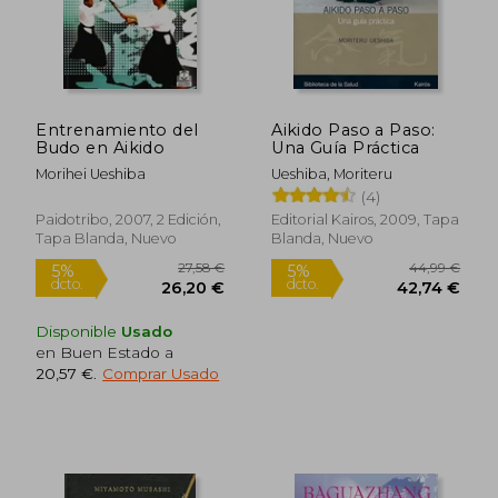
Entrenamiento del
Aikido Paso a Paso:
Budo en Aikido
Una Guía Práctica
Morihei Ueshiba
Ueshiba, Moriteru
(4)
Paidotribo, 2007, 2 Edición,
Editorial Kairos, 2009, Tapa
Tapa Blanda, Nuevo
Blanda, Nuevo
39,18 €
18,63
5%
5%
Disponible
Usado
dcto.
dcto.
37,22 €
17,70
en Buen Estado a
20,57 €
.
Comprar Usado