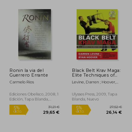
19,00 €
87,27
5%
5%
dcto.
dcto.
18,00 €
82,91
Ronin la via del
Black Belt Krav Maga:
Guerrero Errante
Elite Techniques of
the World's Most
Carmelo Rios
Levine, Darren ; Hoover,
Powerful Combat
Ryan
System (en Inglés)
Ediciones Obelisco, 2008, 1
Ulysses Press, 2009, Tapa
Rápido
Rápido
Edición, Tapa Blanda,
Blanda, Nuevo
Nuevo