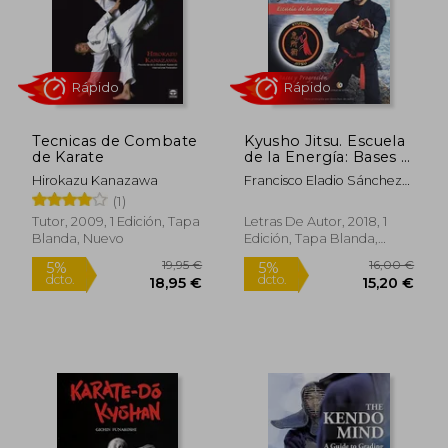
Tecnicas de Combate
Kyusho Jitsu. Escuela
de Karate
de la Energía: Bases y
25,77 €
10,00
5%
5%
Progresión. Volumen
dcto.
dcto.
24,48 €
9,50
Hirokazu Kanazawa
Francisco Eladio Sánchez
i
García
(1)
Tutor, 2009, 1 Edición, Tapa
Letras De Autor, 2018, 1
Blanda, Nuevo
Edición, Tapa Blanda,
Nuevo