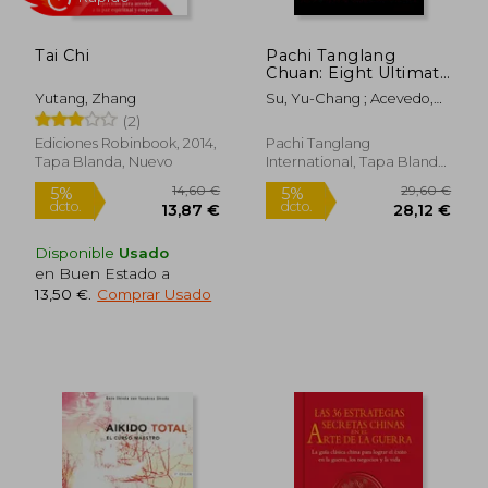
Tai Chi
Pachi Tanglang
Chuan: Eight Ultimate
Praying Mantis (en
Yutang, Zhang
Su, Yu-Chang ; Acevedo,
Inglés)
Juan ; Rodriguez, Cristobal
(2)
Ediciones Robinbook, 2014,
Pachi Tanglang
Tapa Blanda, Nuevo
International, Tapa Blanda,
21,24 €
11,24
5%
5%
Nuevo
dcto.
dcto.
20,18 €
10,68
Disponible
Usado
en Buen Estado a
13,50 €
.
Comprar Usado
Rápido