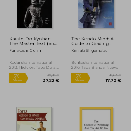
Rápido
Karate-Do Kyohan:
The Kendo Mind: A
The Master Text (en
Guide to Grading
Inglés)
Successfully (en
Funakoshi, Gichin
Kimiaki Shigematsu
Inglés)
97,57 €
24,95
5%
5%
Kodansha International,
Bunkasha International,
dcto.
dcto.
92,69 €
23,70
2013, 1 Edición, Tapa Dura,
2016, Tapa Blanda, Nuevo
Nuevo