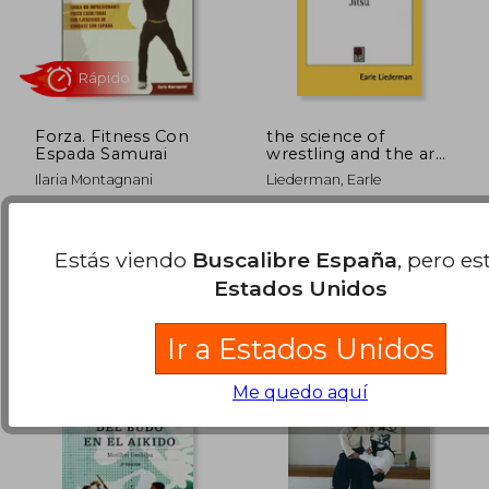
Rápido
Rápido
Forza. Fitness Con
the science of
Espada Samurai
wrestling and the art
of jiu-jitsu (en Inglés)
Ilaria Montagnani
Liederman, Earle
Ediciones Tutor, Tapa
Kessinger Publishing, 2007,
Blanda, Nuevo
Tapa Blanda, Nuevo
Estás viendo
Buscalibre España
, pero es
19,95 €
16,00
5%
5%
Estados Unidos
dcto.
dcto.
18,95 €
15,20
Ir a Estados Unidos
Me quedo aquí