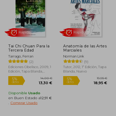
Tai Chi Chuan Para la
Anatomía de las Artes
Tercera Edad
Marciales
Tarrago, Ferran
Norman Link
(2)
(9)
Ediciones Obelisco, 2009, 1
Tutor, 2012, 1ª Edición, Tapa
Edición, Tapa Blanda,
Blanda, Nuevo
Nuevo
Disponible
Usado
27,58 €
44,99
5%
5%
en Buen Estado a
12,91 €
dcto.
dcto.
26,20 €
42,74
.
Comprar Usado