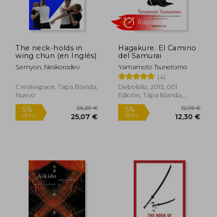
The neck-holds in
Hagakure. El Camino
wing chun (en Inglés)
del Samurai
Semyon, Neskorodev
Yamamoto Tsunetomo
(4)
Createspace, Tapa Blanda,
Debolsillo, 2015, 001
Nuevo
Edición, Tapa Blanda,
Rápido
Nuevo
26,39 €
12,95
5%
5%
dcto.
dcto.
25,07 €
12,30