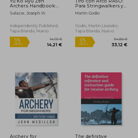
Yu Ko Ryu Zen
Tiro con Arco RASO:
Archers Handbook:
Para Stringwalkers y
Beyond The Bullseye
otros arqueros
Salazar, Joseph W.
Martin Godio
(en Inglés)
Independently Published,
Godio, Martin Lisandro,
Tapa Blanda, Nuevo
Tapa Blanda, Nuevo
25,81 €
31,53
5%
5%
dcto.
dcto.
24,52 €
29,95
Archery for
The definitive