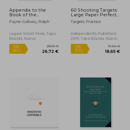
Appendix to the
60 Shooting Targets:
Book of the
Large Paper Perfect
Crossbow and
for Rifles (en Inglés)
Payne-Gallwey, Ralph
Targets, Practice
Ancient Projectile
Engines (en Inglés)
Legare Street Press, Tapa
Independently Published,
Blanda, Nuevo
2019, Tapa Blanda, Nuevo
13,34 €
20,95
5%
5%
dcto.
dcto.
12,67 €
19,90