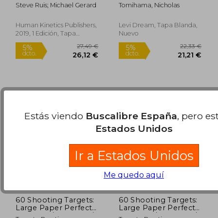
Steve Ruis; Michael Gerard
Tomihama, Nicholas
Human Kinetics Publishers,
Levi Dream, Tapa Blanda,
2019, 1 Edición, Tapa
Nuevo
19,64 €
19,64
5%
5%
Blanda, Nuevo
dcto.
dcto.
18,65 €
18,65
Estás viendo
Buscalibre España
, pero es
Estados Unidos
Ir a Estados Unidos
Me quedo aquí
60 Shooting Targets:
60 Shooting Targets:
Large Paper Perfect
Large Paper Perfect
for Rifles / Firearms /
for Rifles / Firearms /