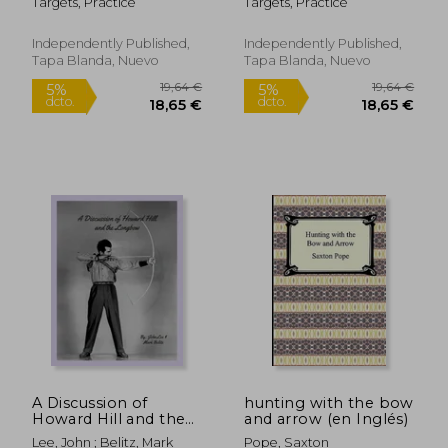
Targets, Practice
Targets, Practice
BB / AirSoft / Pistols /
BB / AirSoft / Pistols /
Archery & Pellet Guns
Archery & Pellet Guns
(en Inglés)
(en Inglés)
Independently Published,
Independently Published,
Tapa Blanda, Nuevo
Tapa Blanda, Nuevo
48,70 €
23,74
5%
5%
dcto.
dcto.
46,27 €
22,55
A Discussion of
hunting with the bow
Howard Hill and the
and arrow (en Inglés)
Longbow (en Inglés)
Lee, John ; Belitz, Mark
Pope, Saxton