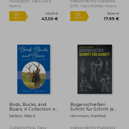
Archery Skills, and
Howexpert, Tapa Dura,
Independently Published,
Become a Better
Nuevo
2019, Tapa Blanda, Nuevo
Archer (en Inglés)
34,86 €
19,64
5%
5%
dcto.
dcto.
33,12 €
18,65
Birds, Bucks, and
Bogenschießen
Boars: A Collection of
Schritt für Schritt (en
Adventure Hunts (en
Alemán)
Neilson, Mike E.
Herrmann, Manfred
Inglés)
Outskirts Press, Tapa
Independently Published,