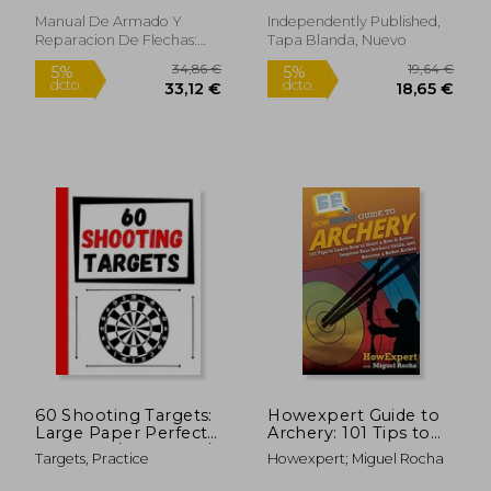
Archery & Pellet Guns
(en Inglés)
Manual De Armado Y
Independently Published,
Reparacion De Flechas:
Tapa Blanda, Nuevo
Arq, Tapa Blanda, Nuevo
26,78 €
9,84
5%
5%
dcto.
dcto.
25,44 €
9,35
60 Shooting Targets:
Howexpert Guide to
Large Paper Perfect
Archery: 101 Tips to
for Rifles / Firearms /
Learn how to Shoot a
Targets, Practice
Howexpert; Miguel Rocha
BB / AirSoft / Pistols /
bow & Arrow,
Archery & Pellet Guns
Improve Your