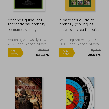
dcto.
dcto.
26,12 €
32,63
coaches guide, aer
a parent's guide to
recreational archery
archery (en Inglés)
curriculum (en Inglés)
Resources, Archery
Stevenson, Claudia ; Ruis,
Education
Steve
Watching Arrows Fly, LLC,
Watching Arrows Fly, LLC,
2012, Tapa Blanda, Nuevo
2010, Tapa Blanda, Nuevo