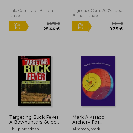
Lulu.com, Tapa Blanda,
Digireads.com, 2007, Tapa
Nuevo
Blanda, Nuevo
27,49 €
22,33
5%
5%
dcto.
dcto.
26,12 €
21,21
Targeting Buck Fever:
Mark Alvarado:
A Bowhunters Guide
Archery For
to Regaining Control
Beginners (en Inglés)
Phillip Mendoza
Alvarado, Mark
(en Inglés)