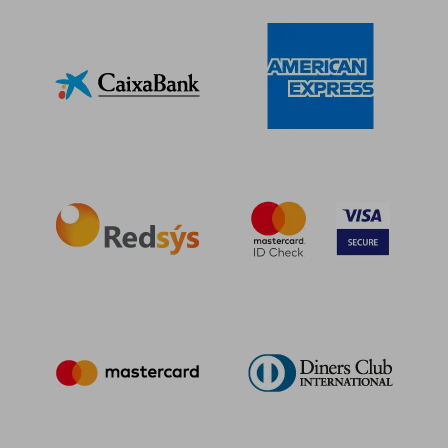
19,23 €
33,07
5%
5%