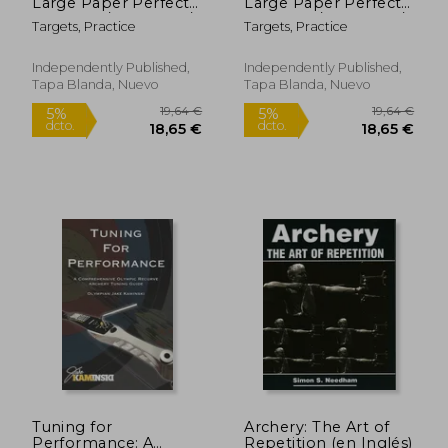
Large Paper Perfect
Large Paper Perfect
dcto.
dcto.
14,21 €
33,12
for Rifles / Firearms /
for Rifles / Firearms /
Targets, Practice
Targets, Practice
BB / AirSoft / Pistols /
BB / AirSoft / Pistols /
Archery & Pellet Guns
Archery & Pellet Guns
(en Inglés)
(en Inglés)
Independently Published,
Independently Published,
Tapa Blanda, Nuevo
Tapa Blanda, Nuevo
Tuning for
Archery: The Art of
Performance: A
Repetition (en Inglés)