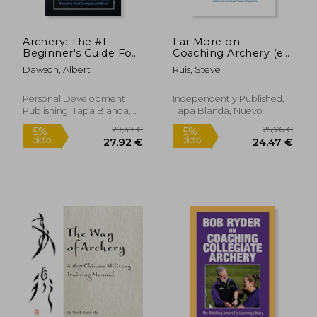
Archery: The #1
Far More on
Beginner's Guide For
Coaching Archery (en
Everything An Archer
Inglés)
Dawson, Albert
Ruis, Steve
Needs To Know
14,94 €
20,08
5%
5%
About Recurve And
dcto.
dcto.
14,19 €
19,08
Compound Bows (en
Personal Development
Independently Published,
Inglés)
Publishing, Tapa Blanda,
Tapa Blanda, Nuevo
Nuevo