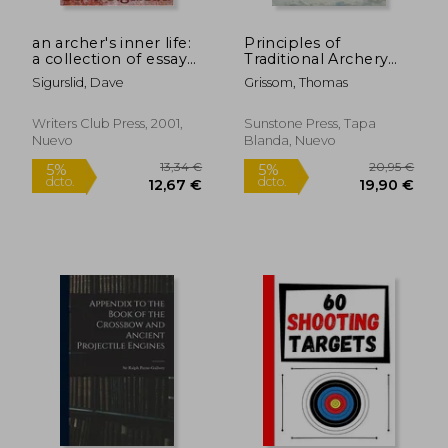
an archer's inner life:
Principles of
a collection of essays
Traditional Archery
on the wood bow
(en Inglés)
Sigurslid, Dave
Grissom, Thomas
along with a dialectic
on hunting (en
Inglés)
Writers Club Press, 2001,
Sunstone Press, Tapa
Nuevo
Blanda, Nuevo
36,12 €
37,21
5%
5%
dcto.
dcto.
34,32 €
35,35