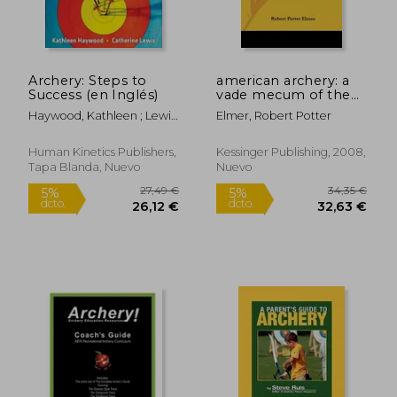
Archery: Steps to
american archery: a
Success (en Inglés)
vade mecum of the
art of shooting with
Haywood, Kathleen ; Lewis,
Elmer, Robert Potter
the long bow (1917)
Catherine
(en Inglés)
Human Kinetics Publishers,
Kessinger Publishing, 2008,
Tapa Blanda, Nuevo
Nuevo
27,49 €
34,35
5%
5%