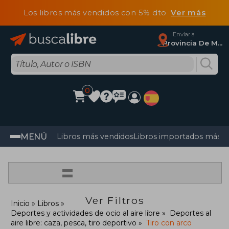
Los libros más vendidos con 5% dto
Ver más
Enviar a
Provincia De Madrid
0
MENÚ
Libros más vendidos
Libros importados más v
=
Ver Filtros
Inicio
Libros
Deportes y actividades de ocio al aire libre
Deportes al
aire libre: caza, pesca, tiro deportivo
Tiro con arco