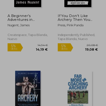
A Beginner's
If You Don't Like
30,34 €
21,07
5%
5%
Adventures in
Archery Then You
dcto.
dcto.
28,82 €
20,02
Archery (en Inglés)
Probably Won't Like
Nugent, James
Press, Pink Panda
Me... And I'm Okay
With That: Archery
Score Sheets / Score
Createspace, Tapa Blanda,
Independently Published,
Cards, Archery Gifts
Nuevo
Tapa Blanda, Nuevo
(en Inglés)