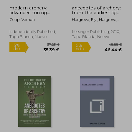
modern archery:
anecdotes of archery:
advanced tuning
from the earliest ages
techniques 2.0 (en
to the year 1791
Coop, Vernon
Hargrove, Ely ; Hargrove,
Inglés)
(1845) (en Inglés)
Alfred E.
Independently Published,
Kessinger Publishing, 2010,
Tapa Blanda, Nuevo
Tapa Blanda, Nuevo
28,13 €
19,64
5%
5%
dcto.
dcto.
26,72 €
18,65