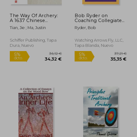
The Way Of Archery:
Bob Ryder on
A 1637 Chinese
Coaching Collegiate
Military Training
Archery (en Inglés)
Tian, Jie ; Ma, Justin
Ryder, Bob
Manual (en Inglés)
Schiffer Publishing, Tapa
Watching Arrows Fly, LLC,
Dura, Nuevo
Tapa Blanda, Nuevo
29,39 €
25,76
5%
5%
dcto.
dcto.
27,92 €
24,47