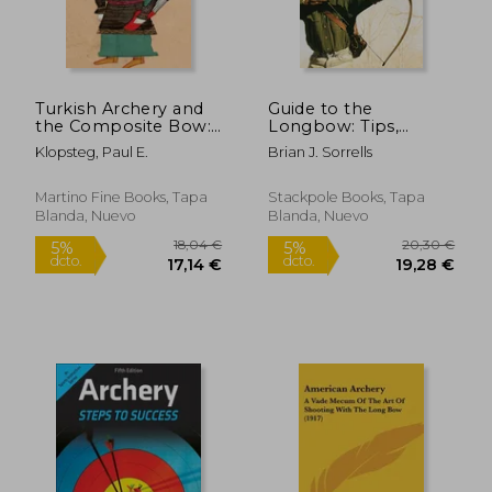
Turkish Archery and
Guide to the
the Composite Bow:
Longbow: Tips,
A Review of an old
Advice, and History
Klopsteg, Paul E.
Brian J. Sorrells
Chapter in the
for Target Shooting
Chronicles of Archery
and Hunting
and a Modern
Martino Fine Books, Tapa
Stackpole Books, Tapa
Interpretation (en
Blanda, Nuevo
Blanda, Nuevo
Inglés)
18,04 €
20,30
5%
5%
dcto.
dcto.
17,14 €
19,28