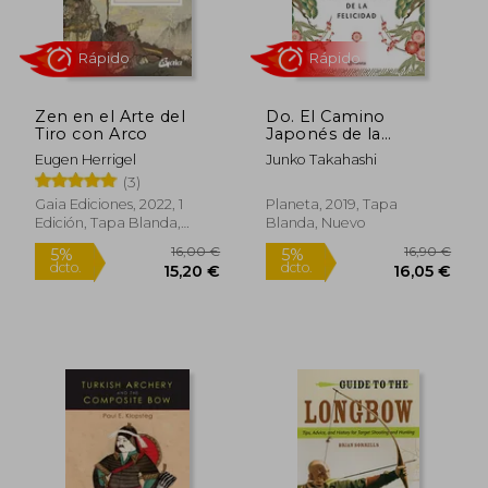
Zen en el Arte del
Do. El Camino
Tiro con Arco
Japonés de la
Felicidad
Eugen Herrigel
Junko Takahashi
Rápido
Rápido
(3)
Gaia Ediciones, 2022, 1
Planeta, 2019, Tapa
Edición, Tapa Blanda,
Blanda, Nuevo
Nuevo
16,00 €
16,90
5%
5%
dcto.
dcto.
15,20 €
16,05