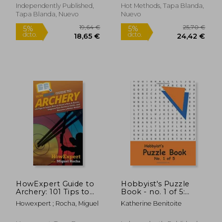
(en Inglés)
Archery Skills, and
Independently Published,
Hot Methods, Tapa Blanda,
Become a Better
Tapa Blanda, Nuevo
Nuevo
Archer (en Inglés)
28,10 €
20,10
5%
5%
dcto.
dcto.
26,69 €
19,09
HowExpert Guide to
Hobbyist's Puzzle
Archery: 101 Tips to
Book - no. 1 of 5:
Learn How to Shoot
Word Search, Sudoku,
Howexpert ; Rocha, Miguel
Katherine Benitoite
a Bow & Arrow,
and Word Scramble
Improve Your
Puzzles (en Inglés)