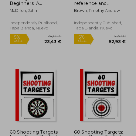
Beginners: A
reference and
Complete Guide to
instruction guide for
McDillon, John
Brown, Timothy Andrew
Learn Archery with
recurve archery:
Recurve and
Target, Field and
Compound Bow.
Hunting (en Inglés)
Independently Published,
Independently Published,
Basics, Features,
Tapa Blanda, Nuevo
Tapa Blanda, Nuevo
Techniques. (en
Inglés)
60 Shooting Targets:
60 Shooting Targets:
14,95 €
34,86
5%
5%