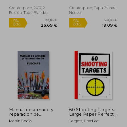
Createspace, 2017, 2
Createspace, Tapa Blanda,
Edición, Tapa Blanda,
Nuevo
Nuevo
19,64 €
19,64
5%
5%
dcto.
dcto.
18,65 €
18,65
Manual de armado y
60 Shooting Targets:
reparacion de
Large Paper Perfect
FLECHAS: Arqueria 3
for Rifles / Firearms /
Martin Godio
Targets, Practice
BB / AirSoft / Pistols /