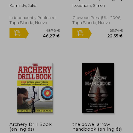
Comprehensive
Kaminski, Jake
Needham, Simon
Olympic Recurve
24,66 €
55,71
5%
5%
Archery Tuning Guide
dcto.
dcto.
23,43 €
52,93
(en Inglés)
Independently Published,
Crowood Press (UK), 2006,
Tapa Blanda, Nuevo
Tapa Blanda, Nuevo
Archery Drill Book
the dowel arrow
(en Inglés)
handbook (en Inglés)