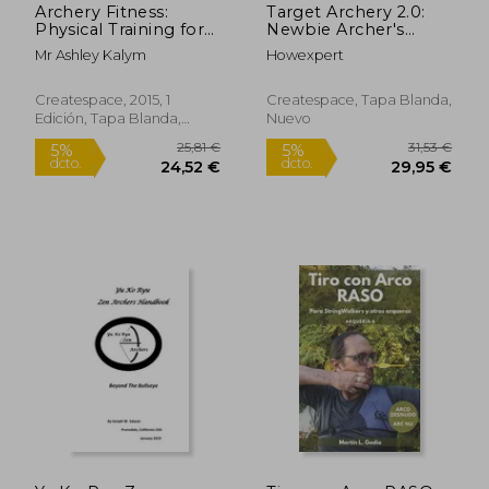
Archery Fitness:
Target Archery 2.0:
Physical Training for
Newbie Archer's
the Modern Archer
Quick Guide on How
Mr Ashley Kalym
Howexpert
(en Inglés)
to Start, Grow, and
Succeed in the Art of
Using the Bow and
Createspace, 2015, 1
Createspace, Tapa Blanda,
Arrow at the Sport of
Edición, Tapa Blanda,
Nuevo
T (en Inglés)
Nuevo
26,31 €
35,45
5%
5%
dcto.
dcto.
24,99 €
33,68