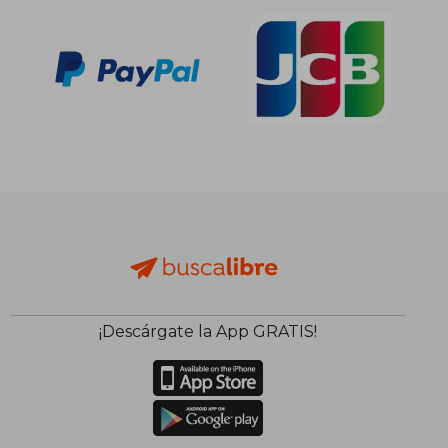
dcto.
dcto.
18,27 €
31,42
¡Descárgate la App GRATIS!