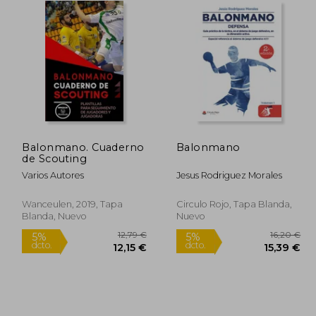
Balonmano. Cuaderno
Balonmano
de Scouting
Varios Autores
Jesus Rodriguez Morales
Wanceulen, 2019, Tapa
Circulo Rojo, Tapa Blanda,
Blanda, Nuevo
Nuevo
1,00 €
12,79 €
5%
5%
dcto.
dcto.
,95 €
12,15 €