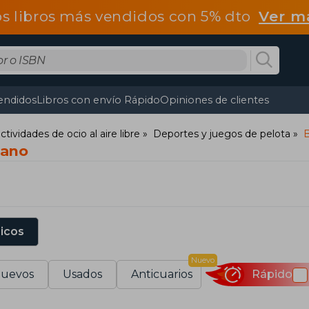
os libros más vendidos con 5% dto
Ver m
endidos
Libros con envío Rápido
Opiniones de clientes
tividades de ocio al aire libre
Deportes y juegos de pelota
mano
sicos
Nuevo
uevos
Usados
Anticuarios
Rápido