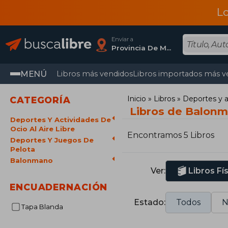
L
Enviar a
Provincia De Madrid
MENÚ
Libros más vendidos
Libros importados más v
Inicio
Libros
Deportes y ac
CATEGORÍA
Libros de Balon
Deportes Y Actividades De
Ocio Al Aire Libre
Encontramos 5 Libros
Deportes Y Juegos De
Pelota
Balonmano
Ver:
Libros Fí
ENCUADERNACIÓN
Estado:
Todos
N
Tapa Blanda