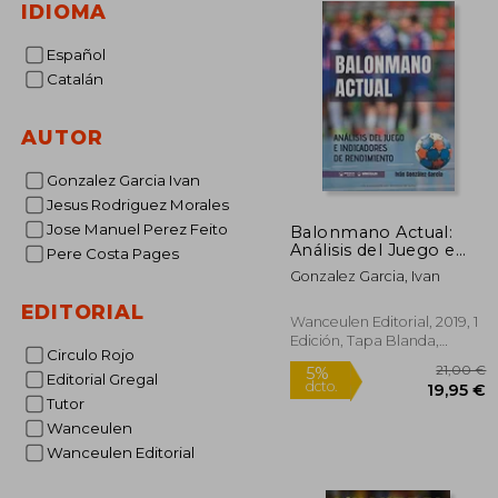
IDIOMA
Español
Catalán
AUTOR
Gonzalez Garcia Ivan
Jesus Rodriguez Morales
Jose Manuel Perez Feito
Balonmano Actual:
Análisis del Juego e
Pere Costa Pages
Indicadores de
Gonzalez Garcia, Ivan
Rendimiento
EDITORIAL
Wanceulen Editorial, 2019, 1
Edición, Tapa Blanda,
Circulo Rojo
Nuevo
Editorial Gregal
Tutor
Wanceulen
Wanceulen Editorial
2
5%
dcto.
19