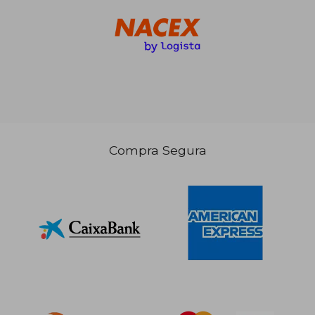
25,60 €
5%
dcto.
24,32 €
Compra Segura