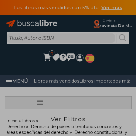
Los libros más vendidos con 5% dto
Ver más
Enviar a
Provincia De Madrid
0
MENÚ
Libros más vendidos
Libros importados más v
=
Ver Filtros
Inicio
Libros
Derecho
Derecho de países o territorios concretos y
áreas específicas del derecho
Derecho constitucional y