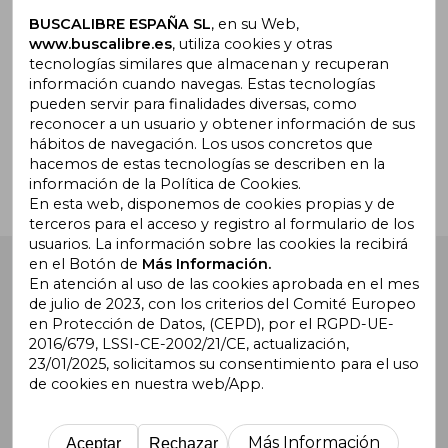
Suscríbete para recibir ofertas y
promociones
BUSCALIBRE ESPAÑA SL
, en su Web,
www.buscalibre.es
, utiliza cookies y otras
tecnologías similares que almacenan y recuperan
información cuando navegas. Estas tecnologías
pueden servir para finalidades diversas, como
¿Necesitas ayuda?
reconocer a un usuario y obtener información de sus
hábitos de navegación. Los usos concretos que
hacemos de estas tecnologías se describen en la
Ir a Centro de Soporte
información de la Política de Cookies.
En esta web, disponemos de cookies propias y de
terceros para el acceso y registro al formulario de los
usuarios. La información sobre las cookies la recibirá
en el Botón de
Más Información.
Buscalibre España
. Calle Energía, 65, Nave 3 (08940),
Cornellà de Llobregat, Barcelona. Derechos Reservados.
En atención al uso de las cookies aprobada en el mes
de julio de 2023, con los criterios del Comité Europeo
en Protección de Datos, (CEPD), por el RGPD-UE-
2016/679, LSSI-CE-2002/21/CE, actualización,
23/01/2025, solicitamos su consentimiento para el uso
de cookies en nuestra web/App.
Buscalibre Argentina
|
Buscalibre Chile
|
Buscalibre
Colombia
|
Buscalibre Ecuador
|
Buscalibre España
|
Buscalibre Uruguay
|
Buscalibre México
|
Buscalibre
Más Información
Aceptar
Rechazar