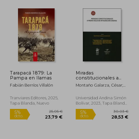
Tarapacá 1879: La
Miradas
Pampa en llamas
constitucionales a
medio siglo de
Fabián Berríos Villalón
Montaño Galarza, César;
integración andina
Storini, Claudia
Tranviares Editores, 2025,
Universidad Andina Simón
Tapa Blanda, Nuevo
Bolívar, 2023, Tapa Blanda,
Nuevo
25,60 €
36,57
5%
5%
dcto.
dcto.
24,32 €
34,74