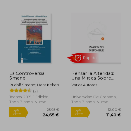
La Controversia
Pensar la Alteridad:
Smend
Una Mirada Sobre
Amina Bargach y su
Rudolf Smend; Hans Kelsen
Varios Autores
Obra
(2)
55,86 €
25,60
5%
5%
Tecnos, 2019, 1 Edición,
Universidad De Granada,
dcto.
dcto.
53,07 €
24,32
Tapa Blanda, Nuevo
Tapa Blanda, Nuevo