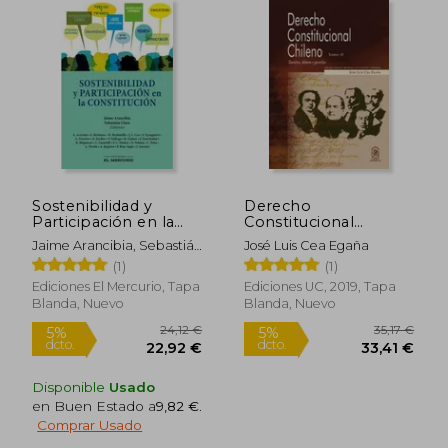
33,98 €
16,50
5%
5%
dcto.
dcto.
32,28 €
15,68
Sostenibilidad y
Derecho
Participación en la
Constitucional
Constitución
Chileno tomo II.
Jaime Arancibia, Sebastián
José Luis Cea Egaña
Derechos, deberes y
Claro, Ilustraciones De
(1)
(1)
garantías
Juan Berrio
Ediciones El Mercurio, Tapa
Ediciones UC, 2019, Tapa
Blanda, Nuevo
Blanda, Nuevo
Disponible
Usado
en Buen Estado a
9,82 €
.
Comprar Usado