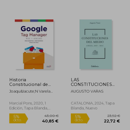
24,12 €
35,17
5%
5%
dcto.
dcto.
22,92 €
33,41
Historia
LAS
Constitucional de
CONSTITUCIONES
España
DEL MIEDO
Joaqu&Iacute;N Varela
AUGUSTO VARAS
Suanzes-Carpegna
Marcial Pons, 2020, 1
CATALONIA, 2024, Tapa
Edición, Tapa Blanda,
Blanda, Nuevo
Nuevo