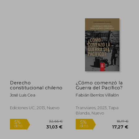
43,00 €
23,92
5%
5%
dcto.
dcto.
40,85 €
22,72
Derecho
¿Cómo comenzó la
constitucional chileno
Guerra del Pacífico?
José Luis Cea
Fabián Berríos Villalón
Ediciones UC, 2013, Nuevo
Tranviares, 2023, Tapa
Blanda, Nuevo