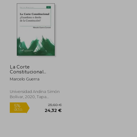
5%
5%
dcto.
dcto.
23,79 €
28,53
La Corte
Constitucional
¿Guardiana o dueña
Marcelo Guerra
de la Constitución?
Universidad Andina Simón
Bolívar, 2020, Tapa
Blanda, Nuevo