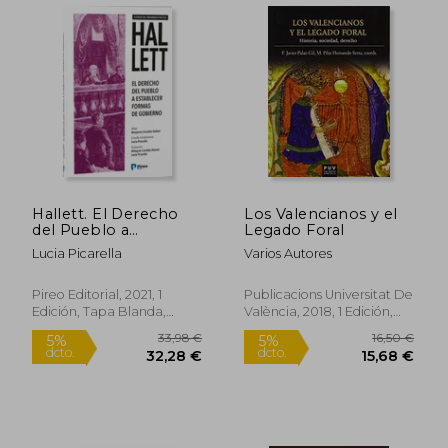
32,38 €
12,49
5%
5%
dcto.
dcto.
30,76 €
11,87
Hallett. El Derecho
Los Valencianos y el
del Pueblo a
Legado Foral
Establecer Formas de
Lucia Picarella
Varios Autores
Gobierno
Pireo Editorial, 2021, 1
Publicacions Universitat De
Edición, Tapa Blanda,
València, 2018, 1 Edición,
Nuevo
Tapa Blanda, Nuevo