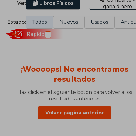
Ver:
Libros Físicos
gana dinero
Estado:
Todos
Nuevos
Usados
Anticu
Rápido
¡Woooops! No encontramos
resultados
Haz click en el siguiente botón para volver a los
resultados anteriores
Volver página anterior