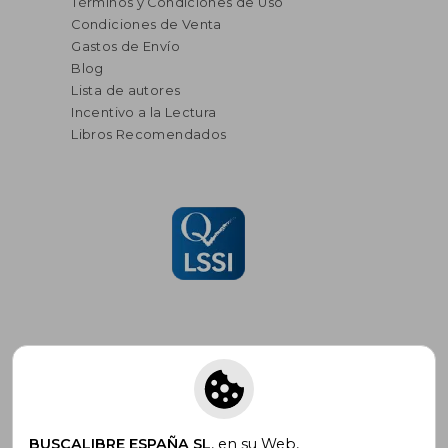
Términos y Condiciones de Uso
Condiciones de Venta
Gastos de Envío
Blog
Lista de autores
Incentivo a la Lectura
Libros Recomendados
Suscríbete para recibir ofertas y
promociones
BUSCALIBRE ESPAÑA SL
, en su Web,