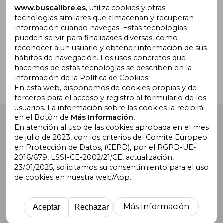
www.buscalibre.es
, utiliza cookies y otras
tecnologías similares que almacenan y recuperan
información cuando navegas. Estas tecnologías
pueden servir para finalidades diversas, como
¿Necesitas ayuda?
reconocer a un usuario y obtener información de sus
hábitos de navegación. Los usos concretos que
hacemos de estas tecnologías se describen en la
Ir a Centro de Soporte
información de la Política de Cookies.
En esta web, disponemos de cookies propias y de
terceros para el acceso y registro al formulario de los
usuarios. La información sobre las cookies la recibirá
en el Botón de
Más Información.
Buscalibre España
. Calle Energía, 65, Nave 3 (08940),
Cornellà de Llobregat, Barcelona. Derechos Reservados.
En atención al uso de las cookies aprobada en el mes
de julio de 2023, con los criterios del Comité Europeo
en Protección de Datos, (CEPD), por el RGPD-UE-
2016/679, LSSI-CE-2002/21/CE, actualización,
23/01/2025, solicitamos su consentimiento para el uso
de cookies en nuestra web/App.
Buscalibre Argentina
|
Buscalibre Chile
|
Buscalibre
Colombia
|
Buscalibre Ecuador
|
Buscalibre España
|
Buscalibre Uruguay
|
Buscalibre México
|
Buscalibre
Más Información
Aceptar
Rechazar
Perú
|
Buscalibre Estados Unidos
|
Buscalibre Otros
Países
|
Bookdelivery Reino Unido