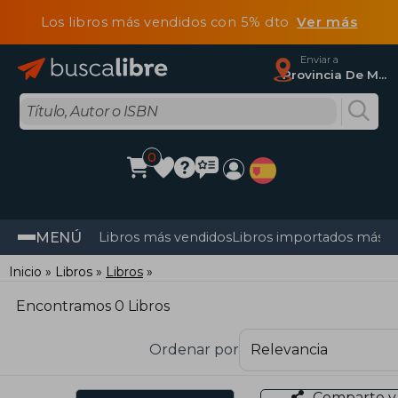
Los libros más vendidos con 5% dto
Ver más
Enviar a
Provincia De Madrid
0
MENÚ
Libros más vendidos
Libros importados más v
Inicio
Libros
Libros
Encontramos 0 Libros
Ordenar por
Comparte y